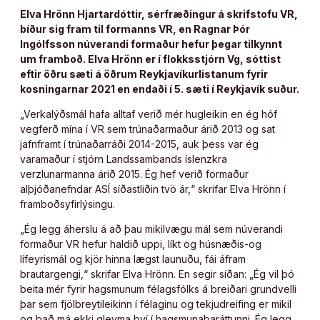
Elva Hrönn Hjart­ar­dótt­ir, sérfræðingur á skrifstofu VR,
bíður sig fram til formanns VR, en Ragnar Þór
Ingólfsson núverandi formaður hefur þegar tilkynnt
um framboð. Elva Hrönn er í flokksstjórn Vg, sóttist
eftir öðru sæti á öðrum Reykjavíkurlistanum fyrir
kosningarnar 2021 en endaði í 5. sæti í Reykjavík suður.
„Verkalýðsmál hafa alltaf verið mér hugleikin en ég hóf
vegferð mína í VR sem trúnaðarmaður árið 2013 og sat
jafnframt í trúnaðarráði 2014-2015, auk þess var ég
varamaður í stjórn Landssambands íslenzkra
verzlunarmanna árið 2015. Ég hef verið formaður
alþjóðanefndar ASÍ síðastliðin tvö ár,“ skrifar Elva Hrönn í
framboðsyfirlýsingu.
„Ég legg áherslu á að þau mikilvægu mál sem núverandi
formaður VR hefur haldið uppi, líkt og húsnæðis-og
lífeyrismál og kjör hinna lægst launuðu, fái áfram
brautargengi,“ skrifar Elva Hrönn. En segir síðan: „Ég vil þó
beita mér fyrir hagsmunum félagsfólks á breiðari grundvelli
þar sem fjölbreytileikinn í félaginu og tekjudreifing er mikil
og það má ekki gleyma því í hagsmunabaráttunni. Ég legg