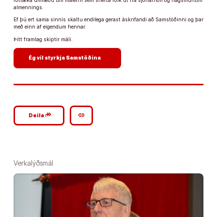
róttæka umræðu um málefni sem snerta fólk út frá sjónarhóli og hagsmunum
almennings.
Ef þú ert sama sinnis skaltu endilega gerast áskrifandi að Samstöðinni og þar
með einn af eigendum hennar.
Þitt framlag skiptir máli.
arrow_forward
Ég vil styrkja Samstöðina
google_plus_reshare
link
Deila
Verkalýðsmál