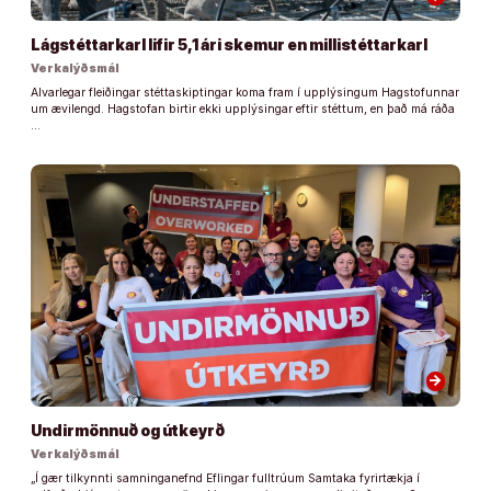
Lágstéttarkarl lifir 5,1 ári skemur en millistéttarkarl
Verkalýðsmál
Alvarlegar fleiðingar stéttaskiptingar koma fram í upplýsingum Hagstofunnar
um ævilengd. Hagstofan birtir ekki upplýsingar eftir stéttum, en það má ráða
…
arrow_forward
Undirmönnuð og útkeyrð
Verkalýðsmál
„Í gær tilkynnti samninganefnd Eflingar fulltrúum Samtaka fyrirtækja í