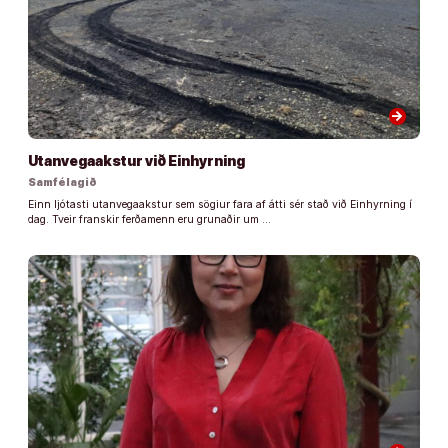
arrow_forward
Utanvegaakstur við Einhyrning
Samfélagið
Einn ljótasti utanvegaakstur sem sögiur fara af átti sér stað við Einhyrning í
dag. Tveir franskir ferðamenn eru grunaðir um …