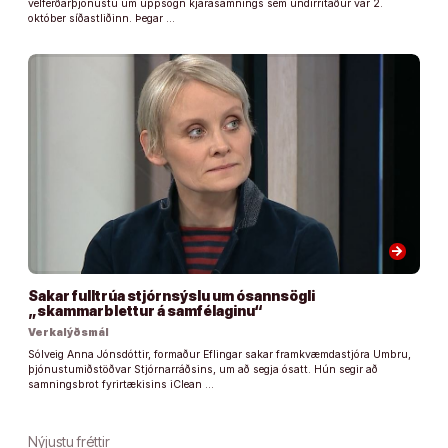
velferðarþjónustu um uppsögn kjarasamnings sem undirritaður var 2.
október síðastliðinn. Þegar …
arrow_forward
Sakar fulltrúa stjórnsýslu um ósannsögli
„skammarblettur á samfélaginu“
Verkalýðsmál
Sólveig Anna Jónsdóttir, formaður Eflingar sakar framkvæmdastjóra Umbru,
þjónustumiðstöðvar Stjórnarráðsins, um að segja ósatt. Hún segir að
samningsbrot fyrirtækisins iClean …
Nýjustu fréttir