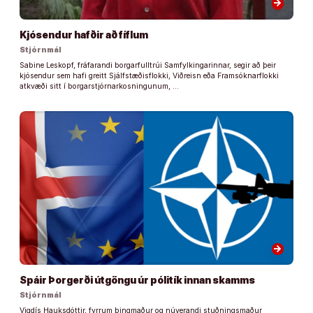
arrow_forward
Kjósendur hafðir að fíflum
Stjórnmál
Sabine Leskopf, fráfarandi borgarfulltrúi Samfylkingarinnar, segir að þeir
kjósendur sem hafi greitt Sjálfstæðisflokki, Viðreisn eða Framsóknarflokki
atkvæði sitt í borgarstjórnarkosningunum, …
arrow_forward
Spáir Þorgerði útgöngu úr pólitík innan skamms
Stjórnmál
Vigdís Hauksdóttir, fyrrum þingmaður og núverandi stuðningsmaður