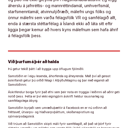
áherslu á jafnréttis- og mannréttindamál, umhverfismál,
starfsmenntamál, atvinnulýðræði, málefni ungs fólks og
önnur málefni sem varða félagsfólk VR og samfélagið allt,
enda á stærsta stéttarfélag á Íslandi ekki að láta sitt eftir
liggja þegar kemur að hvers kyns málefnum sem hafa áhrif
á félagsfólk þess.
Við þurfum á þér að halda
Þú getur tekið þátt í að byggja upp öflugum fjölmiðli.
Samstöðin er í eigu lesenda, áhorfenda og áheyrenda. Með því að gerast
áskrifandi getur þú orðið félagi í Alþýðufélaginu og þar með eigandi að
Samstöðinni.
Áskrifendur borga fyrir það efni sem þeir nota en tryggja í leiðinni að aðrir geti
notið þess. Þetta er því ekki eigingjörn áskrift heldur rausnarleg og
samfélagslega ábyrg.
Samstöðin byrjaði sem umræðuþættir á Facebook en er nú orðinn að
fréttavef, útvarps- og hlaðvarpsþáttum, skoðanapistlum og
sjónvarpsdagskrá.
Við trúum að Samstöðin skipti máli fyrir samfélagið, að það sé þörf fyrir