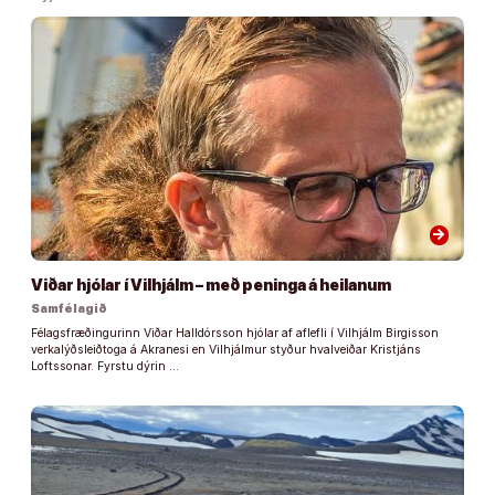
arrow_forward
Viðar hjólar í Vilhjálm – með peninga á heilanum
Samfélagið
Félagsfræðingurinn Viðar Halldórsson hjólar af aflefli í Vilhjálm Birgisson
verkalýðsleiðtoga á Akranesi en Vilhjálmur styður hvalveiðar Kristjáns
Loftssonar. Fyrstu dýrin …