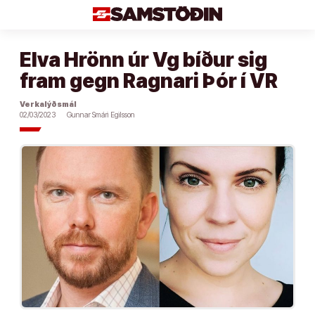
Áfram
að
efni
Elva Hrönn úr Vg bíður sig
fram gegn Ragnari Þór í VR
Verkalýðsmál
02/03/2023
Gunnar Smári Egilsson