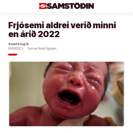
Áfram
að
efni
Frjósemi aldrei verið minni
en árið 2022
Samfélagið
05/09/2023
Gunnar Smári Egilsson