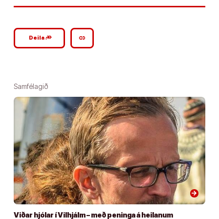
google_plus_reshare
link
Deila
Samfélagið
arrow_forward
Viðar hjólar í Vilhjálm – með peninga á heilanum