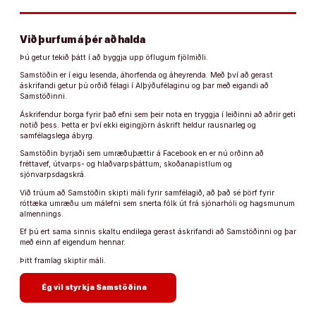
Við þurfum á þér að halda
Þú getur tekið þátt í að byggja upp öflugum fjölmiðli.
Samstöðin er í eigu lesenda, áhorfenda og áheyrenda. Með því að gerast
áskrifandi getur þú orðið félagi í Alþýðufélaginu og þar með eigandi að
Samstöðinni.
Áskrifendur borga fyrir það efni sem þeir nota en tryggja í leiðinni að aðrir geti
notið þess. Þetta er því ekki eigingjörn áskrift heldur rausnarleg og
samfélagslega ábyrg.
Samstöðin byrjaði sem umræðuþættir á Facebook en er nú orðinn að
fréttavef, útvarps- og hlaðvarpsþáttum, skoðanapistlum og
sjónvarpsdagskrá.
Við trúum að Samstöðin skipti máli fyrir samfélagið, að það sé þörf fyrir
róttæka umræðu um málefni sem snerta fólk út frá sjónarhóli og hagsmunum
almennings.
Ef þú ert sama sinnis skaltu endilega gerast áskrifandi að Samstöðinni og þar
með einn af eigendum hennar.
Þitt framlag skiptir máli.
arrow_forward
Ég vil styrkja Samstöðina