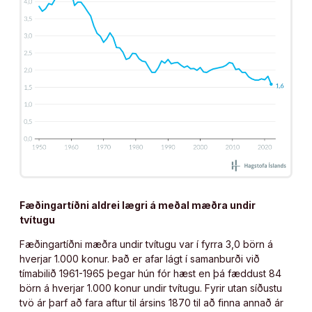
Fæðingartíðni aldrei lægri á meðal mæðra undir
tvítugu
Fæðingartíðni mæðra undir tvítugu var í fyrra 3,0 börn á
hverjar 1.000 konur. Það er afar lágt í samanburði við
tímabilið 1961-1965 þegar hún fór hæst en þá fæddust 84
börn á hverjar 1.000 konur undir tvítugu. Fyrir utan síðustu
tvö ár þarf að fara aftur til ársins 1870 til að finna annað ár