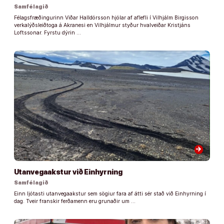
Samfélagið
Félagsfræðingurinn Viðar Halldórsson hjólar af aflefli í Vilhjálm Birgisson
verkalýðsleiðtoga á Akranesi en Vilhjálmur styður hvalveiðar Kristjáns
Loftssonar. Fyrstu dýrin …
arrow_forward
Utanvegaakstur við Einhyrning
Samfélagið
Einn ljótasti utanvegaakstur sem sögiur fara af átti sér stað við Einhyrning í
dag. Tveir franskir ferðamenn eru grunaðir um …