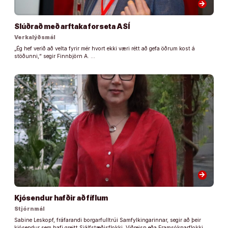
arrow_forward
Slúðrað með arftaka forseta ASÍ
Verkalýðsmál
„Ég hef verið að velta fyrir mér hvort ekki væri rétt að gefa öðrum kost á
stöðunni,“ segir Finnbjörn A. …
arrow_forward
Kjósendur hafðir að fíflum
Stjórnmál
Sabine Leskopf, fráfarandi borgarfulltrúi Samfylkingarinnar, segir að þeir
kjósendur sem hafi greitt Sjálfstæðisflokki, Viðreisn eða Framsóknarflokki