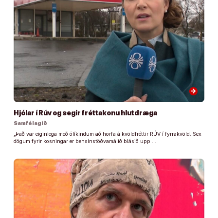
arrow_forward
Hjólar í Rúv og segir fréttakonu hlutdræga
Samfélagið
„Það var eiginlega með ólíkindum að horfa á kvöldfréttir RÚV í fyrrakvöld. Sex
dögum fyrir kosningar er bensínstöðvamálið blásið upp …