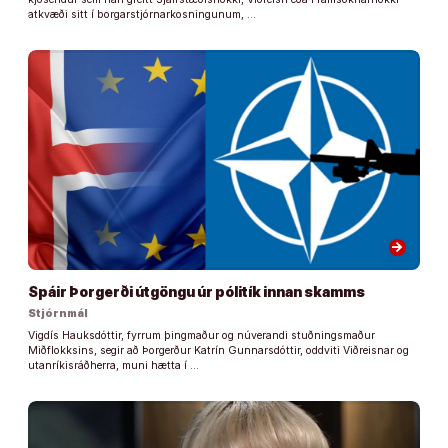
atkvæði sitt í borgarstjórnarkosningunum, …
arrow_forward
Spáir Þorgerði útgöngu úr pólitík innan skamms
Stjórnmál
Vigdís Hauksdóttir, fyrrum þingmaður og núverandi stuðningsmaður
Miðflokksins, segir að Þorgerður Katrín Gunnarsdóttir, oddviti Viðreisnar og
utanríkisráðherra, muni hætta í …