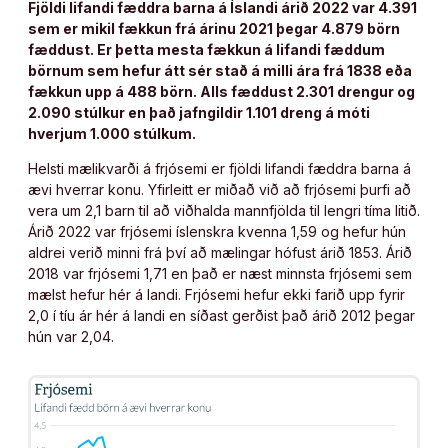
Fjöldi lifandi fæddra barna á Íslandi árið 2022 var 4.391
sem er mikil fækkun frá árinu 2021 þegar 4.879 börn
fæddust. Er þetta mesta fækkun á lifandi fæddum
börnum sem hefur átt sér stað á milli ára frá 1838 eða
fækkun upp á 488 börn. Alls fæddust 2.301 drengur og
2.090 stúlkur en það jafngildir 1.101 dreng á móti
hverjum 1.000 stúlkum.
Helsti mælikvarði á frjósemi er fjöldi lifandi fæddra barna á
ævi hverrar konu. Yfirleitt er miðað við að frjósemi þurfi að
vera um 2,1 barn til að viðhalda mannfjölda til lengri tíma litið.
Árið 2022 var frjósemi íslenskra kvenna 1,59 og hefur hún
aldrei verið minni frá því að mælingar hófust árið 1853. Árið
2018 var frjósemi 1,71 en það er næst minnsta frjósemi sem
mælst hefur hér á landi. Frjósemi hefur ekki farið upp fyrir
2,0 í tíu ár hér á landi en síðast gerðist það árið 2012 þegar
hún var 2,04.