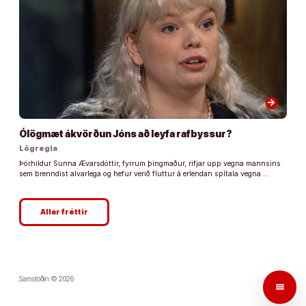
arrow_forward
Ólögmæt ákvörðun Jóns að leyfa rafbyssur?
Lögregla
Þórhildur Sunna Ævarsdóttir, fyrrum þingmaður, rifjar upp vegna mannsins
sem brenndist alvarlega og hefur verið fluttur á erlendan spítala vegna …
Allar fréttir
Samstöðin © 2026
menu