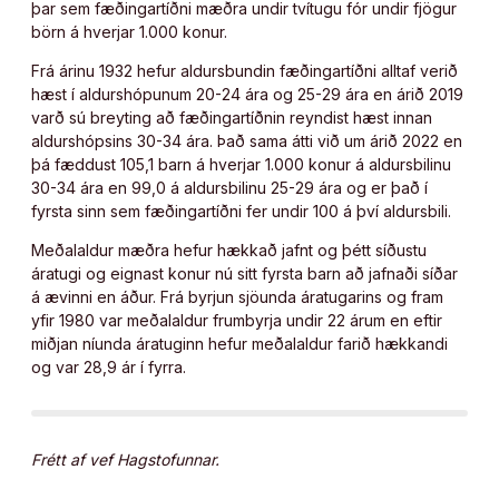
þar sem fæðingartíðni mæðra undir tvítugu fór undir fjögur
börn á hverjar 1.000 konur.
Frá árinu 1932 hefur aldursbundin fæðingartíðni alltaf verið
hæst í aldurshópunum 20-24 ára og 25-29 ára en árið 2019
varð sú breyting að fæðingartíðnin reyndist hæst innan
aldurshópsins 30-34 ára. Það sama átti við um árið 2022 en
þá fæddust 105,1 barn á hverjar 1.000 konur á aldursbilinu
30-34 ára en 99,0 á aldursbilinu 25-29 ára og er það í
fyrsta sinn sem fæðingartíðni fer undir 100 á því aldursbili.
Meðalaldur mæðra hefur hækkað jafnt og þétt síðustu
áratugi og eignast konur nú sitt fyrsta barn að jafnaði síðar
á ævinni en áður. Frá byrjun sjöunda áratugarins og fram
yfir 1980 var meðalaldur frumbyrja undir 22 árum en eftir
miðjan níunda áratuginn hefur meðalaldur farið hækkandi
og var 28,9 ár í fyrra.
Frétt af vef Hagstofunnar.