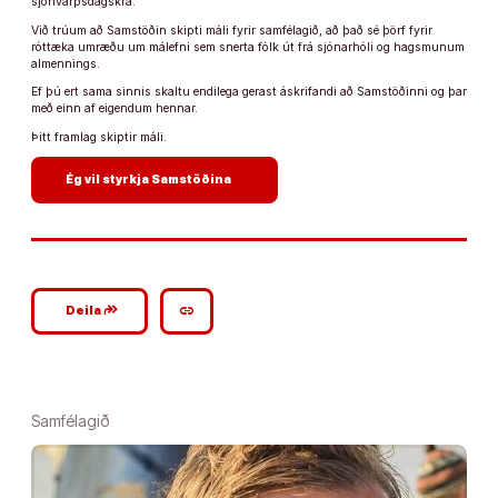
sjónvarpsdagskrá.
Við trúum að Samstöðin skipti máli fyrir samfélagið, að það sé þörf fyrir
róttæka umræðu um málefni sem snerta fólk út frá sjónarhóli og hagsmunum
almennings.
Ef þú ert sama sinnis skaltu endilega gerast áskrifandi að Samstöðinni og þar
með einn af eigendum hennar.
Þitt framlag skiptir máli.
arrow_forward
Ég vil styrkja Samstöðina
google_plus_reshare
link
Deila
Samfélagið