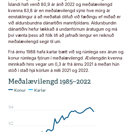
Íslandi hafi verið 80,9 ár árið 2022 og meðalævilengd
kvenna 83,8 ár en meðalævilengd sýnir hve mörg ár
einstaklingur á að meðaltali ólifuð við fæðingu ef miðað er
við aldursbundna dánartíðni mannfjöldans. Aldursbundin
dánartíðni hefur lækkað á undanförnum áratugum og má
því vænta þess að fólk lifi að jafnaði lengur en reiknuð
meðalævilengd segir til um.
Frá árinu 1988 hafa karlar bætt við sig rúmlega sex árum og
konur rúmlega fjórum í meðalævilengd. Ævilengdin kvenna
minnkaði hins vegar um 0,3 ár frá árinu 2021 á meðan hún
stóð í stað hjá körlum á milli 2021 og 2022.