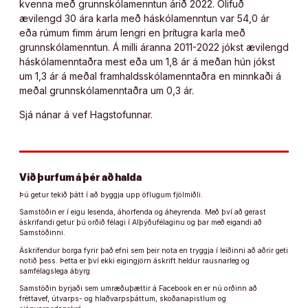
kvenna með grunnskólamenntun árið 2022. Ólifuð
ævilengd 30 ára karla með háskólamenntun var 54,0 ár
eða rúmum fimm árum lengri en þrítugra karla með
grunnskólamenntun. Á milli áranna 2011-2022 jókst ævilengd
háskólamenntaðra mest eða um 1,8 ár á meðan hún jókst
um 1,3 ár á meðal framhaldsskólamenntaðra en minnkaði á
meðal grunnskólamenntaðra um 0,3 ár.
Sjá nánar á vef Hagstofunnar.
Við þurfum á þér að halda
Þú getur tekið þátt í að byggja upp öflugum fjölmiðli.
Samstöðin er í eigu lesenda, áhorfenda og áheyrenda. Með því að gerast
áskrifandi getur þú orðið félagi í Alþýðufélaginu og þar með eigandi að
Samstöðinni.
Áskrifendur borga fyrir það efni sem þeir nota en tryggja í leiðinni að aðrir geti
notið þess. Þetta er því ekki eigingjörn áskrift heldur rausnarleg og
samfélagslega ábyrg.
Samstöðin byrjaði sem umræðuþættir á Facebook en er nú orðinn að
fréttavef, útvarps- og hlaðvarpsþáttum, skoðanapistlum og