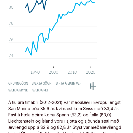
Á tíu ára tímabili (2012–2021) var meðalævi í Evrópu lengst í
San Marínó eða 85,6 ár. Því næst kom Sviss með 83,4 ár.
Fast á hæla þeirra komu Spánn (83,2) og Ítalía (83,0).
Liechtenstein og Ísland voru í sjötta og sjöunda sæti með
ævilengd upp á 82,9 og 82,8 ár. Styst var meðalævilengd