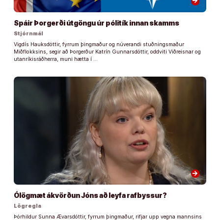
arrow_forward
Spáir Þorgerði útgöngu úr pólitík innan skamms
Stjórnmál
Vigdís Hauksdóttir, fyrrum þingmaður og núverandi stuðningsmaður
Miðflokksins, segir að Þorgerður Katrín Gunnarsdóttir, oddviti Viðreisnar og
utanríkisráðherra, muni hætta í …
arrow_forward
Ólögmæt ákvörðun Jóns að leyfa rafbyssur?
Lögregla
Þórhildur Sunna Ævarsdóttir, fyrrum þingmaður, rifjar upp vegna mannsins