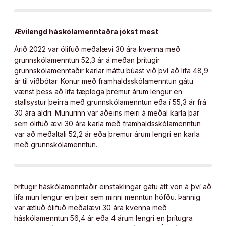
Ævilengd háskólamenntaðra jókst mest
Árið 2022 var ólifuð meðalævi 30 ára kvenna með
grunnskólamenntun 52,3 ár á meðan þrítugir
grunnskólamenntaðir karlar máttu búast við því að lifa 48,9
ár til viðbótar. Konur með framhaldsskólamenntun gátu
vænst þess að lifa tæplega þremur árum lengur en
stallsystur þeirra með grunnskólamenntun eða í 55,3 ár frá
30 ára aldri. Munurinn var aðeins meiri á meðal karla þar
sem ólifuð ævi 30 ára karla með framhaldsskólamenntun
var að meðaltali 52,2 ár eða þremur árum lengri en karla
með grunnskólamenntun.
Þrítugir háskólamenntaðir einstaklingar gátu átt von á því að
lifa mun lengur en þeir sem minni menntun höfðu. Þannig
var ætluð ólifuð meðalævi 30 ára kvenna með
háskólamenntun 56,4 ár eða 4 árum lengri en þrítugra