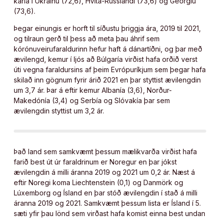
karla í Úkraínu (72,6), Hvíta-Rússlandi (73,6) og Georgíu
(73,6).
Þegar einungis er horft til síðustu þriggja ára, 2019 til 2021,
og tilraun gerð til þess að meta þau áhrif sem
kórónuveirufaraldurinn hefur haft á dánartíðni, og þar með
ævilengd, kemur í ljós að Búlgaría virðist hafa orðið verst
úti vegna faraldursins af þeim Evrópuríkjum sem þegar hafa
skilað inn gögnum fyrir árið 2021 en þar styttist ævilengdin
um 3,7 ár. Þar á eftir kemur Albanía (3,6), Norður-
Makedónía (3,4) og Serbía og Slóvakía þar sem
ævilengdin styttist um 3,2 ár.
Það land sem samkvæmt þessum mælikvarða virðist hafa
farið best út úr faraldrinum er Noregur en þar jókst
ævilengdin á milli áranna 2019 og 2021 um 0,2 ár. Næst á
eftir Noregi koma Liechtenstein (0,1) og Danmörk og
Lúxemborg og Ísland en þar stóð ævilengdin í stað á milli
áranna 2019 og 2021. Samkvæmt þessum lista er Ísland í 5.
sæti yfir þau lönd sem virðast hafa komist einna best undan