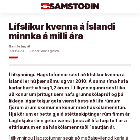
Áfram
að
efni
Lífslíkur kvenna á Íslandi
minnka á milli ára
Samfélagið
05/10/2023
Gunnar Smári Egilsson
Í tilkynningu Hagstofunnar sést að lífslíkur kvenna á
Íslandi er nú þær sömu og var 2010. Á sama tíma hafa
karlar bætt við sig 1,2 árum. Í tilkynningunni sést líka
að konur um þrítugt sem hafa grunnskólapróf og þá
líklega lágar tekjur geta vænst þess að lifa rúmum
fjórum árum skemur en konur með háskólamenntun.
Hjá körlum er þetta gjald stéttaskiptingar rúm fimm ár.
Lágtekjukarlinn getur vænst þess að lifa tæp tólf ár á
eftirlaunum en sá háskólamenntaði í sautján ár.
Í tilkynningu Hagstofunnar segir að meðalævilengd karla á