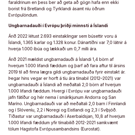
faraldrinum en þess ber að geta að gögn hafa enn ekki
borist frá Bretlandi og Tyrklandi ásamt níu öðrum
Evrópulöndum.
Ungbarnadauði í Evrópu þriðji minnsti á Íslandi
Árið 2022 létust 2.693 einstaklingar sem búsettir voru á
Íslandi, 1.365 karlar og 1.328 konur. Dánartíðni var 7,0 látnir á
hverja 1.000 íbúa og lækkaði um 0,7 milli ára.
Árið 2021 mældist ungbarnadauði á Íslandi 1,4 börn af
hverjum 1.000 lifandi fæddum og þarf að fara aftur til ársins
2019 til að finna lægra gildi ungbarnadauða fyrir einstakt ár.
Þegar hins vegar er horft á tíu ára tímabil (2012–2021) var
ungbarnadauði á Íslandi að meðaltali 2,0 börn af hverjum
1.000 lifandi fæddum. Hvergi í Evrópu var ungbarnadauði
jafn fátíður og hér nema í smáríkjunum Andorra og San
Maríno. Ungbarnadauði var að meðaltali 2,0 barn í Finnlandi
og í Slóveníu, 2,2 í Noregi og Eistlandi og 2,3 í Svíþjóð.
Tíðastur var ungbarnadauði í Aserbaídsjan, 10,8 af hverjum
1.000 lifandi fæddum yfir tímabilið 2012-2021 samkvæmt
tölum Hagstofa Evrópusambandsins (Eurostat).