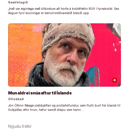
Samfélagið
„Það var eiginlega með ólíkindum að horfa á kvöldfréttir RÚV í fyrrakvöld. Sex
dögum fyrir kosningar er bensínstöðvamálið blásið upp …
arrow_forward
Mun aldrei snúa aftur til Íslands
Óflokkað
Jón Óðinn Waage júdóþjálfari og pistlahöfundur, sem flutti burt frá Íslandi til
Svíþjóðar, eftir hrun, hefur samið drápu sem hann …
Nýjustu fréttir