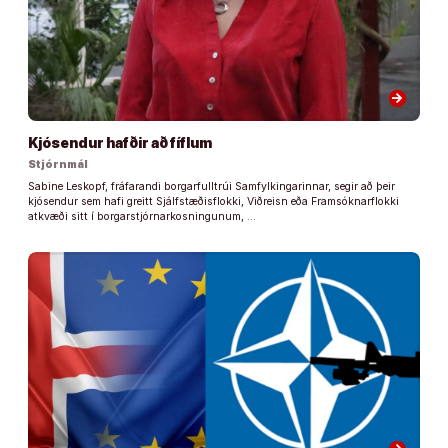
arrow_forward
Kjósendur hafðir að fíflum
Stjórnmál
Sabine Leskopf, fráfarandi borgarfulltrúi Samfylkingarinnar, segir að þeir
kjósendur sem hafi greitt Sjálfstæðisflokki, Viðreisn eða Framsóknarflokki
atkvæði sitt í borgarstjórnarkosningunum, …