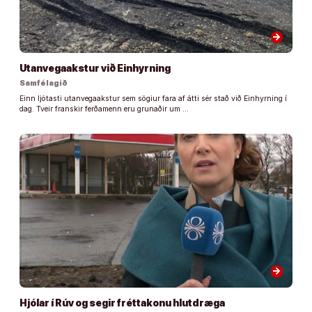
arrow_forward
Utanvegaakstur við Einhyrning
Samfélagið
Einn ljótasti utanvegaakstur sem sögiur fara af átti sér stað við Einhyrning í
dag. Tveir franskir ferðamenn eru grunaðir um …
arrow_forward
Hjólar í Rúv og segir fréttakonu hlutdræga