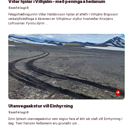
Viðar hjólar í Vilhjálm – með peninga á heilanum
Samfélagið
Félagsfræðingurinn Viðar Halldórsson hjólar af aflefli í Vilhjálm Birgisson
verkalýðsleiðtoga á Akranesi en Vilhjálmur styður hvalveiðar Kristjáns
Loftssonar. Fyrstu dýrin …
arrow_forward
Utanvegaakstur við Einhyrning
Samfélagið
Einn ljótasti utanvegaakstur sem sögiur fara af átti sér stað við Einhyrning í
dag. Tveir franskir ferðamenn eru grunaðir um …