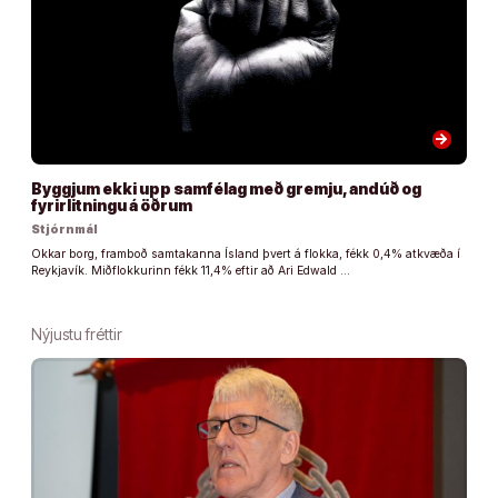
arrow_forward
Byggjum ekki upp samfélag með gremju, andúð og
fyrirlitningu á öðrum
Stjórnmál
Okkar borg, framboð samtakanna Ísland þvert á flokka, fékk 0,4% atkvæða í
Reykjavík. Miðflokkurinn fékk 11,4% eftir að Ari Edwald …
Nýjustu fréttir