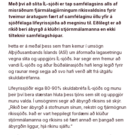
Með því að slíta ÍL-sjóði er tap samfélagsins alls af
misráðnum fjármálagjörningum ríkisvaldsins fyrir
tveimur áratugum fært af samfélaginu öllu yfir á
sjóðfélaga lífeyrissjóða að megninu til. Eðlilegt er að
ríkið beri ábyrgð á klúðri stjórnmálamanna en ekki
tilteknir samfélagshópar.
Þetta er á meðal þess sem fram kemur í umsögn
Alþýðusambands Íslands (ASÍ) um áformaða lagasetningu
vegna slita og uppgjörs ÍL-sjóðs. Þar segir enn fremur að
vandi ÍL-sjóðs og áður Íbúðalánasjóðs hafi lengi legið fyrir
og raunar megi segja að svo hafi verið allt frá útgáfu
skuldabréfanna.
Lífeyrissjóðir eiga 80-90% skuldabréfa ÍL-sjóðs og munu
þeir því bera stærstan hluta þess tjóns sem slit og uppgjör
munu valda. Í umsögninni segir að ábyrgð ríkisins sé skýr.
„Ríkið ber ábyrgð á stofnunum sínum, rekstri og fjármögnun
ríkissjóðs. Það er vart heppilegt fordæmi að klúður
stjórnmálamanna og ríkisins sé fært annað en þangað sem
ábyrgðin liggur, hjá ríkinu sjálfu.“