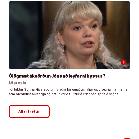
arrow_forward
Ólögmæt ákvörðun Jóns að leyfa rafbyssur?
Lögregla
Þórhildur Sunna Ævarsdóttir, fyrrum þingmaður, rifjar upp vegna mannsins
sem brenndist alvarlega og hefur verið fluttur á erlendan spítala vegna …
Allar fréttir