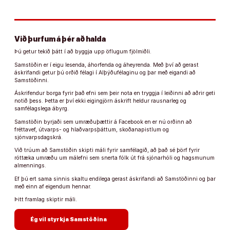
Við þurfum á þér að halda
Þú getur tekið þátt í að byggja upp öflugum fjölmiðli.
Samstöðin er í eigu lesenda, áhorfenda og áheyrenda. Með því að gerast
áskrifandi getur þú orðið félagi í Alþýðufélaginu og þar með eigandi að
Samstöðinni.
Áskrifendur borga fyrir það efni sem þeir nota en tryggja í leiðinni að aðrir geti
notið þess. Þetta er því ekki eigingjörn áskrift heldur rausnarleg og
samfélagslega ábyrg.
Samstöðin byrjaði sem umræðuþættir á Facebook en er nú orðinn að
fréttavef, útvarps- og hlaðvarpsþáttum, skoðanapistlum og
sjónvarpsdagskrá.
Við trúum að Samstöðin skipti máli fyrir samfélagið, að það sé þörf fyrir
róttæka umræðu um málefni sem snerta fólk út frá sjónarhóli og hagsmunum
almennings.
Ef þú ert sama sinnis skaltu endilega gerast áskrifandi að Samstöðinni og þar
með einn af eigendum hennar.
Þitt framlag skiptir máli.
arrow_forward
Ég vil styrkja Samstöðina