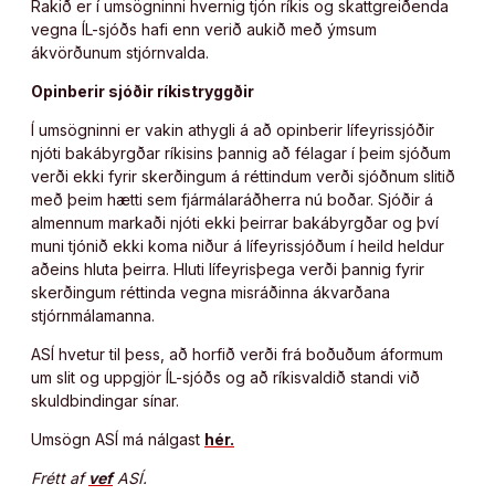
Rakið er í umsögninni hvernig tjón ríkis og skattgreiðenda
vegna ÍL-sjóðs hafi enn verið aukið með ýmsum
ákvörðunum stjórnvalda.
Opinberir sjóðir ríkistryggðir
Í umsögninni er vakin athygli á að opinberir lífeyrissjóðir
njóti bakábyrgðar ríkisins þannig að félagar í þeim sjóðum
verði ekki fyrir skerðingum á réttindum verði sjóðnum slitið
með þeim hætti sem fjármálaráðherra nú boðar. Sjóðir á
almennum markaði njóti ekki þeirrar bakábyrgðar og því
muni tjónið ekki koma niður á lífeyrissjóðum í heild heldur
aðeins hluta þeirra. Hluti lífeyrisþega verði þannig fyrir
skerðingum réttinda vegna misráðinna ákvarðana
stjórnmálamanna.
ASÍ hvetur til þess, að horfið verði frá boðuðum áformum
um slit og uppgjör ÍL-sjóðs og að ríkisvaldið standi við
skuldbindingar sínar.
Umsögn ASÍ má nálgast
hér.
Frétt af
vef
ASÍ.