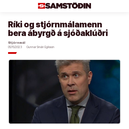
Áfram
að
efni
Ríki og stjórnmálamenn
bera ábyrgð á sjóðaklúðri
Stjórnmál
05/15/2023
Gunnar Smári Egilsson