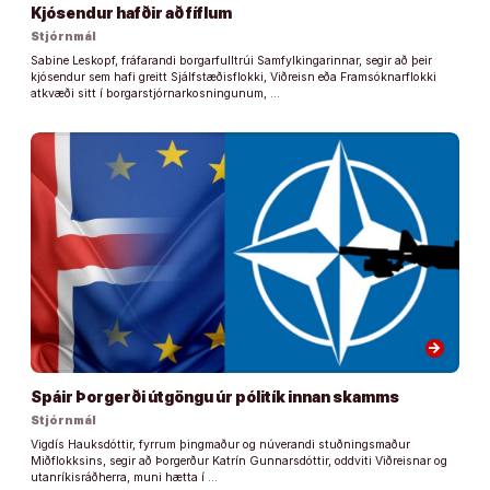
Kjósendur hafðir að fíflum
Stjórnmál
Sabine Leskopf, fráfarandi borgarfulltrúi Samfylkingarinnar, segir að þeir
kjósendur sem hafi greitt Sjálfstæðisflokki, Viðreisn eða Framsóknarflokki
atkvæði sitt í borgarstjórnarkosningunum, …
arrow_forward
Spáir Þorgerði útgöngu úr pólitík innan skamms
Stjórnmál
Vigdís Hauksdóttir, fyrrum þingmaður og núverandi stuðningsmaður
Miðflokksins, segir að Þorgerður Katrín Gunnarsdóttir, oddviti Viðreisnar og
utanríkisráðherra, muni hætta í …