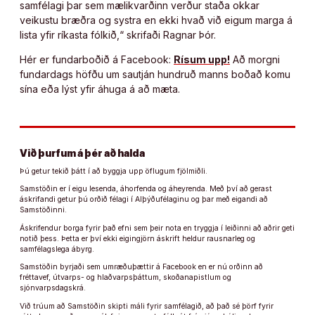
samfélagi þar sem mælikvarðinn verður staða okkar
veikustu bræðra og systra en ekki hvað við eigum marga á
lista yfir ríkasta fólkið,“ skrifaði Ragnar Þór.
Hér er fundarboðið á Facebook:
Rísum upp!
Að morgni
fundardags höfðu um sautján hundruð manns boðað komu
sína eða lýst yfir áhuga á að mæta.
Við þurfum á þér að halda
Þú getur tekið þátt í að byggja upp öflugum fjölmiðli.
Samstöðin er í eigu lesenda, áhorfenda og áheyrenda. Með því að gerast
áskrifandi getur þú orðið félagi í Alþýðufélaginu og þar með eigandi að
Samstöðinni.
Áskrifendur borga fyrir það efni sem þeir nota en tryggja í leiðinni að aðrir geti
notið þess. Þetta er því ekki eigingjörn áskrift heldur rausnarleg og
samfélagslega ábyrg.
Samstöðin byrjaði sem umræðuþættir á Facebook en er nú orðinn að
fréttavef, útvarps- og hlaðvarpsþáttum, skoðanapistlum og
sjónvarpsdagskrá.
Við trúum að Samstöðin skipti máli fyrir samfélagið, að það sé þörf fyrir