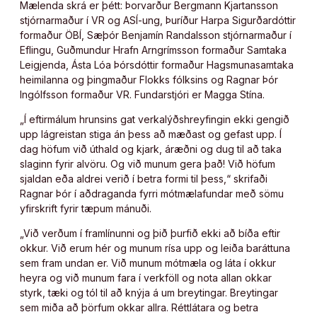
Mælenda skrá er þétt: Þorvarður Bergmann Kjartansson
stjórnarmaður í VR og ASÍ-ung, Þuríður Harpa Sigurðardóttir
formaður ÖBÍ, Sæþór Benjamín Randalsson stjórnarmaður í
Eflingu, Guðmundur Hrafn Arngrímsson formaður Samtaka
Leigjenda, Ásta Lóa Þórsdóttir formaður Hagsmunasamtaka
heimilanna og þingmaður Flokks fólksins og Ragnar Þór
Ingólfsson formaður VR. Fundarstjóri er Magga Stína.
„Í eftirmálum hrunsins gat verkalýðshreyfingin ekki gengið
upp lágreistan stiga án þess að mæðast og gefast upp. Í
dag höfum við úthald og kjark, áræðni og dug til að taka
slaginn fyrir alvöru. Og við munum gera það! Við höfum
sjaldan eða aldrei verið í betra formi til þess,“ skrifaði
Ragnar Þór í aðdraganda fyrri mótmælafundar með sömu
yfirskrift fyrir tæpum mánuði.
„Við verðum í framlínunni og þið þurfið ekki að bíða eftir
okkur. Við erum hér og munum rísa upp og leiða baráttuna
sem fram undan er. Við munum mótmæla og láta í okkur
heyra og við munum fara í verkföll og nota allan okkar
styrk, tæki og tól til að knýja á um breytingar. Breytingar
sem miða að þörfum okkar allra. Réttlátara og betra