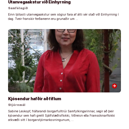
Utanvegaakstur við Einhyrning
Samfélagið
Einn ljótasti utanvegaakstur sem sögiur fara af átti sér stað við Einhyrning í
dag. Tveir franskir ferðamenn eru grunaðir um …
arrow_forward
Kjósendur hafðir að fíflum
Stjórnmál
Sabine Leskopf, fráfarandi borgarfulltrúi Samfylkingarinnar, segir að þeir
kjósendur sem hafi greitt Sjálfstæðisflokki, Viðreisn eða Framsóknarflokki
atkvæði sitt í borgarstjórnarkosningunum, …