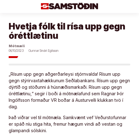
Áfram
að
efni
Hvetja fólk til rísa upp gegn
óréttlætinu
Mótmæli
06/10/2023
Gunnar Smári Egilsson
„Rísum upp gegn aðgerðarleysi stjórnvalda! Rísum upp
gegn stýrirvaxtahækkunum Seðlabankans. Rísum upp gegn
dýrtíð og stöðunni á húsnæðismarkaði. Rísum upp gegn
óréttlætinu,“ segir í boði á mótmælafund sem Ragnar Þór
Ingólfsson formaður VR boðar á Austurvelli klukkan tvö í
dag.
Það viðrar vel til mótmæla. Samkvæmt vef Veðurstofunnar
er spáð níu stiga hita, fremur hægum vindi að vestan og
glampandi sólskini.