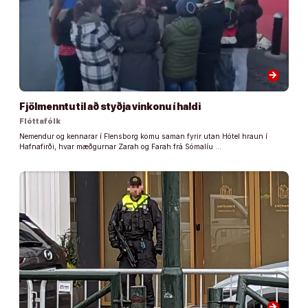
arrow_forward
Fjölmenntu til að styðja vinkonu í haldi
Flóttafólk
Nemendur og kennarar í Flensborg komu saman fyrir utan Hótel hraun í
Hafnafirði, hvar mæðgurnar Zarah og Farah frá Sómalíu …
arrow_forward