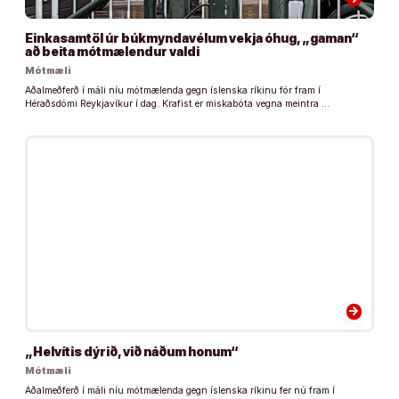
Einkasamtöl úr búkmyndavélum vekja óhug, „gaman“
að beita mótmælendur valdi
Mótmæli
Aðalmeðferð í máli níu mótmælenda gegn íslenska ríkinu fór fram í
Héraðsdómi Reykjavíkur í dag. Krafist er miskabóta vegna meintra …
arrow_forward
„Helvítis dýrið, við náðum honum“
Mótmæli
Aðalmeðferð í máli níu mótmælenda gegn íslenska ríkinu fer nú fram í