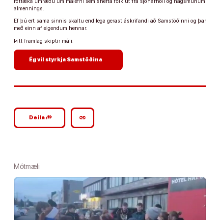
róttæka umræðu um málefni sem snerta fólk út frá sjónarhóli og hagsmunum
almennings.
Ef þú ert sama sinnis skaltu endilega gerast áskrifandi að Samstöðinni og þar
með einn af eigendum hennar.
Þitt framlag skiptir máli.
arrow_forward
Ég vil styrkja Samstöðina
google_plus_reshare
link
Deila
Mótmæli