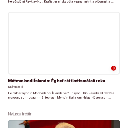
Héraðsdómi Reykjavíkur. Krafist er miskabóta vegna meintra ólögmætra …
arrow_forward
Mótmælandi Íslands: Ég hef réttlætismál að reka
Mótmæli
Heimildarmyndin Mótmælandi Íslands verður sýnd í Bíó Paradís kl. 19:10 á
morgun, sunnudaginn 2. febrúar. Myndin fjalla um Helga Hóseasson …
Nýjustu fréttir