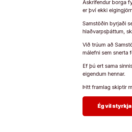
Áskrifendur borga fyr
er því ekki eigingjö
Samstöðin byrjaði s
hlaðvarpsþáttum, s
Við trúum að Samstöð
málefni sem snerta 
Ef þú ert sama sinni
eigendum hennar.
Þitt framlag skiptir m
Ég vil styrk