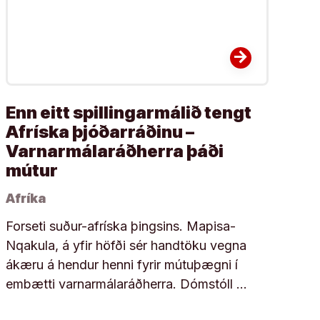
arrow_forward
Enn eitt spillingarmálið tengt
Afríska þjóðarráðinu –
Varnarmálaráðherra þáði
mútur
Afríka
Forseti suður-afríska þingsins. Mapisa-
Nqakula, á yfir höfði sér handtöku vegna
ákæru á hendur henni fyrir mútuþægni í
embætti varnarmálaráðherra. Dómstóll …