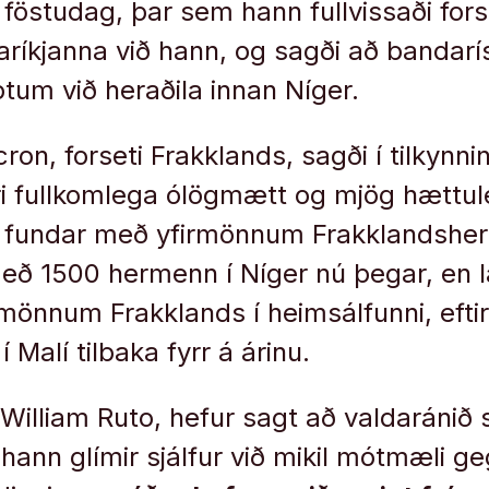
föstudag, þar sem hann fullvissaði fo
ríkjanna við hann, og sagði að bandarís
tum við heraðila innan Níger.
n, forseti Frakklands, sagði í tilkynni
ri fullkomlega ólögmætt og mjög hættul
il fundar með yfirmönnum Frakklandsher
eð 1500 hermenn í Níger nú þegar, en la
önnum Frakklands í heimsálfunni, eftir
 í Malí tilbaka fyrr á árinu.
William Ruto, hefur sagt að valdaránið s
n hann glímir sjálfur við mikil mótmæli geg