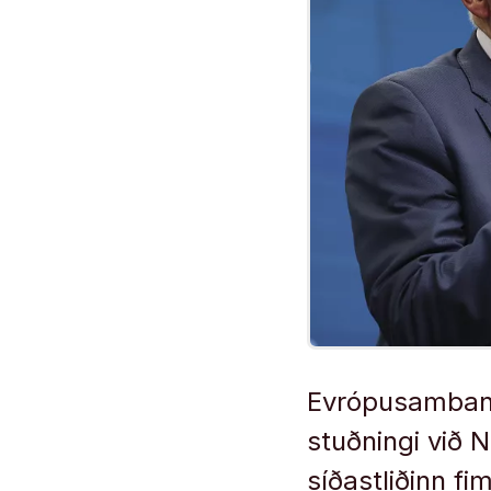
Evrópusamband
stuðningi við N
síðastliðinn f