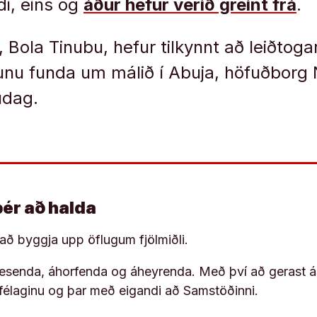
di, eins og
áður hefur verið greint frá
.
, Bola Tinubu, hefur tilkynnt að leiðtoga
nu funda um málið í Abuja, höfuðborg N
udag.
þér að halda
í að byggja upp öflugum fjölmiðli.
 lesenda, áhorfenda og áheyrenda. Með því að gerast á
ufélaginu og þar með eigandi að Samstöðinni.