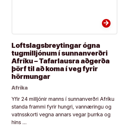
arrow_forward
Loftslagsbreytingar ógna
tugmilljónum í sunnanverðri
Afríku – Tafarlausra aðgerða
þörf til að koma í veg fyrir
hörmungar
Afríka
Yfir 24 milljónir manns í sunnanverðri Afríku
standa frammi fyrir hungri, vannæringu og
vatnsskorti vegna annars vegar þurrka og
hins …