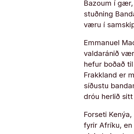
Bazoum í gær, 
stuðning Banda
væru í samskip
Emmanuel Macro
valdaránið væ
hefur boðað t
Frakkland er m
síðustu bandam
dróu herlið sitt
Forseti Kenýa, 
fyrir Afríku, e