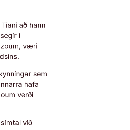
 Tiani að hann
segir í
azoum, væri
dsins.
lkynningar sem
annarra hafa
azoum verði
símtal við