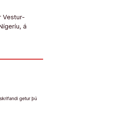
r Vestur-
ígeríu, á
skrifandi getur þú