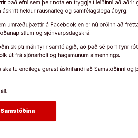
ir það efni sem þeir nota en tryggja í leiðinni að aðrir 
rn áskrift heldur rausnarleg og samfélagslega ábyrg.
em umræðuþættir á Facebook en er nú orðinn að frétta
koðanapistlum og sjónvarpsdagskrá.
in skipti máli fyrir samfélagið, að það sé þörf fyrir
fólk út frá sjónarhóli og hagsmunum almennings.
s skaltu endilega gerast áskrifandi að Samstöðinni og 
áli.
arrow_forward
ja Samstöðina