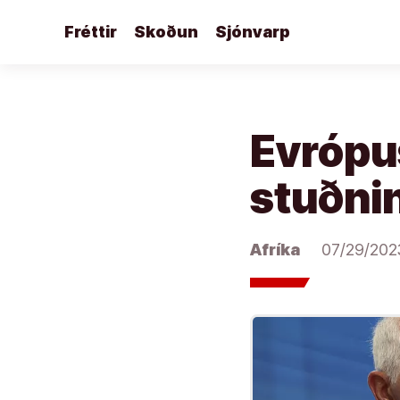
Áfram
Fréttir
Skoðun
Sjónvarp
að
efni
Evrópu
stuðnin
Afríka
07/29/202