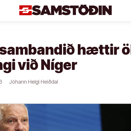
sambandið hættir ö
gi við Níger
3
Jóhann Helgi Heiðdal