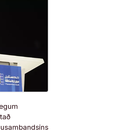
legum
stað
rópusambandsins