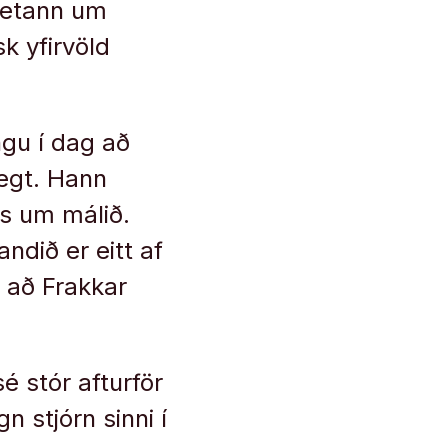
rsetann um
k yfirvöld
ngu í dag að
egt. Hann
s um málið.
ndið er eitt af
 að Frakkar
é stór afturför
n stjórn sinni í