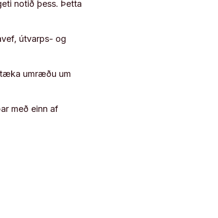
geti notið þess. Þetta
vef, útvarps- og
 róttæka umræðu um
þar með einn af