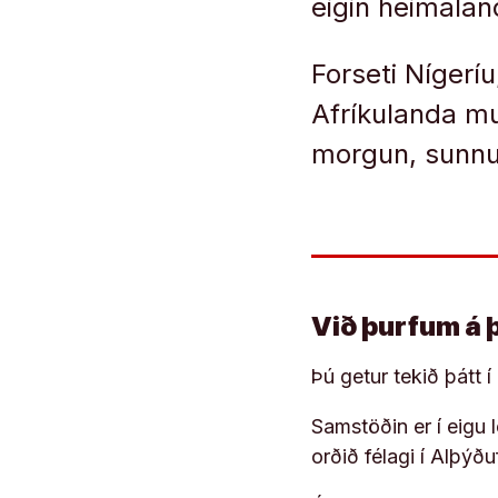
eigin heimalan
Forseti Nígeríu
Afríkulanda mu
morgun, sunn
Við þurfum á 
Þú getur tekið þátt 
Samstöðin er í eigu
orðið félagi í Alþýð