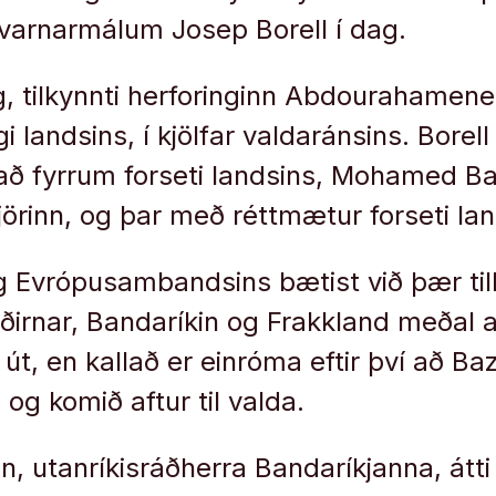
g varnarmálum Josep Borell í dag.
g, tilkynnti herforinginn Abdourahamene
gi landsins, í kjölfar valdaránsins. Borell 
 að fyrrum forseti landsins, Mohamed B
jörinn, og þar með réttmætur forseti lan
ng Evrópusambandsins bætist við þær ti
irnar, Bandaríkin og Frakkland meðal 
 út, en kallað er einróma eftir því að B
i og komið aftur til valda.
, utanríkisráðherra Bandaríkjanna, átti 