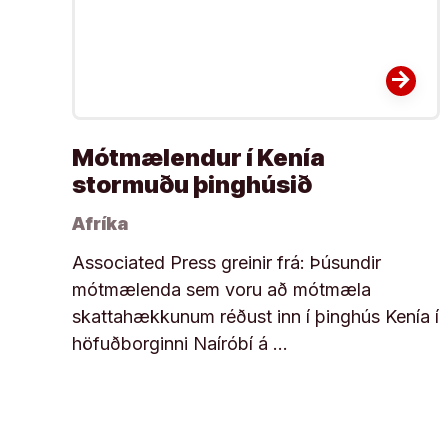
arrow_forward
Mótmælendur í Kenía
stormuðu þinghúsið
Afríka
Associated Press greinir frá: Þúsundir
mótmælenda sem voru að mótmæla
skattahækkunum réðust inn í þinghús Kenía í
höfuðborginni Naíróbí á …