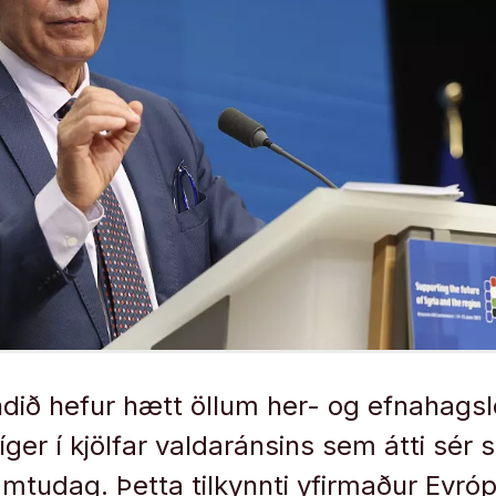
ið hefur hætt öllum her- og efnahags
íger í kjölfar valdaránsins sem átti sér 
immtudag. Þetta tilkynnti yfirmaður Ev