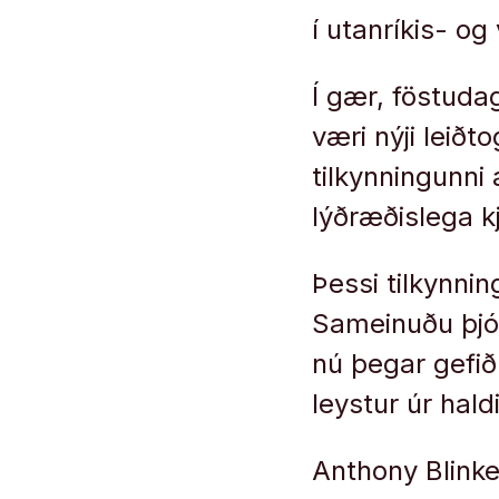
í utanríkis- o
Í gær, föstuda
væri nýji leiðto
tilkynningunni
lýðræðislega k
Þessi tilkynni
Sameinuðu þjóð
nú þegar gefið
leystur úr hald
Anthony Blinken