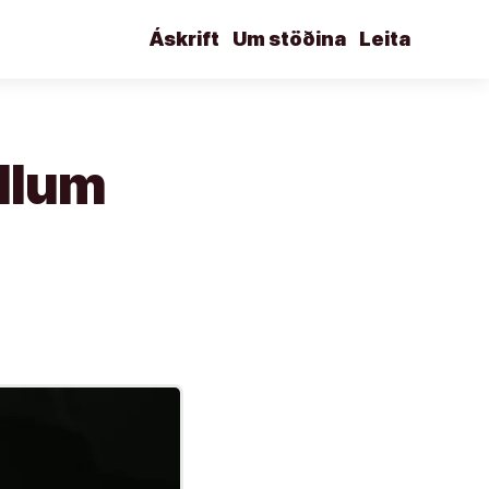
Áskrift
Um stöðina
Leita
llum