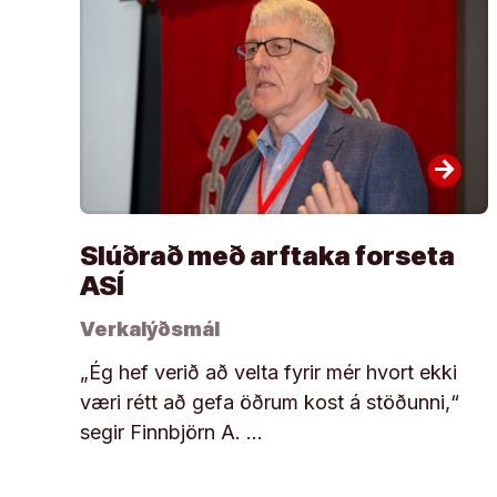
arrow_forward
Slúðrað með arftaka forseta
ASÍ
Verkalýðsmál
„Ég hef verið að velta fyrir mér hvort ekki
væri rétt að gefa öðrum kost á stöðunni,“
segir Finnbjörn A. …