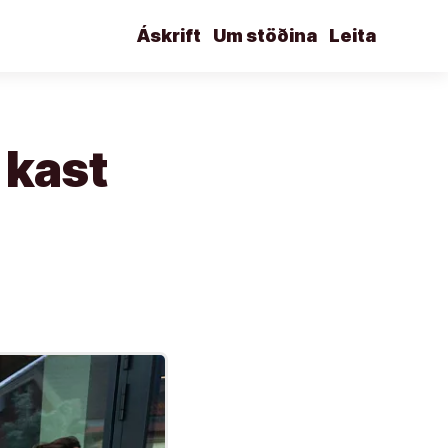
Áskrift
Um stöðina
Leita
í kast