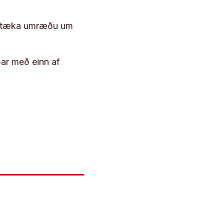
 róttæka umræðu um
þar með einn af