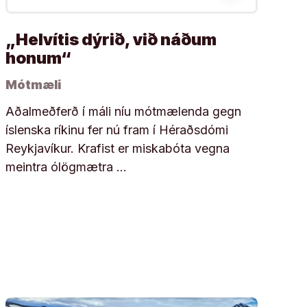
„Helvítis dýrið, við náðum
honum“
Mótmæli
Aðalmeðferð í máli níu mótmælenda gegn
íslenska ríkinu fer nú fram í Héraðsdómi
Reykjavíkur. Krafist er miskabóta vegna
meintra ólögmætra …