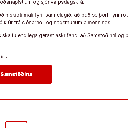
koðanapistlum og sjónvarpsdagskrá.
in skipti máli fyrir samfélagið, að það sé þörf fyrir
fólk út frá sjónarhóli og hagsmunum almennings.
s skaltu endilega gerast áskrifandi að Samstöðinni og 
áli.
arrow_forward
ja Samstöðina