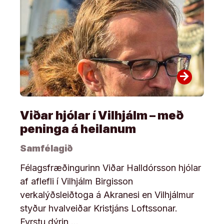
arrow_forward
Viðar hjólar í Vilhjálm – með
peninga á heilanum
Samfélagið
Félagsfræðingurinn Viðar Halldórsson hjólar
af aflefli í Vilhjálm Birgisson
verkalýðsleiðtoga á Akranesi en Vilhjálmur
styður hvalveiðar Kristjáns Loftssonar.
Fyrstu dýrin …