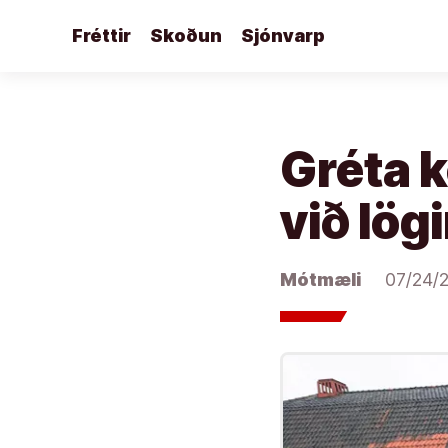
Áfram
Fréttir
Skoðun
Sjónvarp
að
efni
Gréta k
við lög
Mótmæli
07/24/