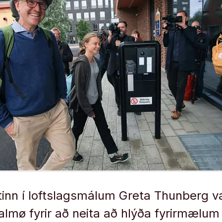
tinn í loftslagsmálum Greta Thunberg v
almø fyrir að neita að hlýða fyrirmælum 