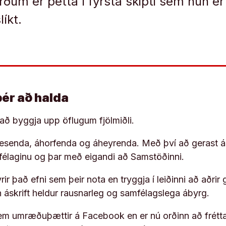
um er þetta í fyrsta skipti sem hún e
líkt.
þér að halda
í að byggja upp öflugum fjölmiðli.
 lesenda, áhorfenda og áheyrenda. Með því að gerast á
ufélaginu og þar með eigandi að Samstöðinni.
ir það efni sem þeir nota en tryggja í leiðinni að aðrir 
rn áskrift heldur rausnarleg og samfélagslega ábyrg.
em umræðuþættir á Facebook en er nú orðinn að frétta