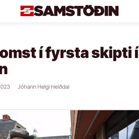
omst í fyrsta skipti 
in
2023
Jóhann Helgi Heiðdal