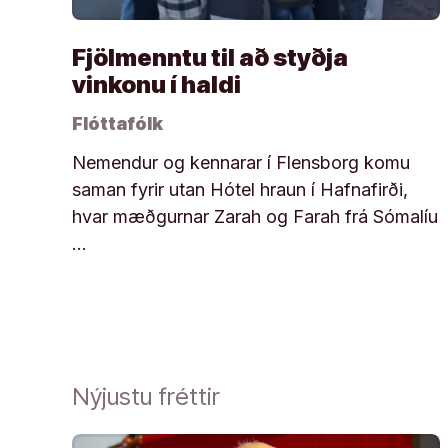
Fjölmenntu til að styðja
vinkonu í haldi
Flóttafólk
Nemendur og kennarar í Flensborg komu
saman fyrir utan Hótel hraun í Hafnafirði,
hvar mæðgurnar Zarah og Farah frá Sómalíu
…
Nýjustu fréttir