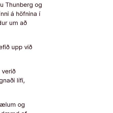
puðu Thunberg og
nni á höfnina í
dur um að
efið upp við
 verið
naði lífi,
tmælum og