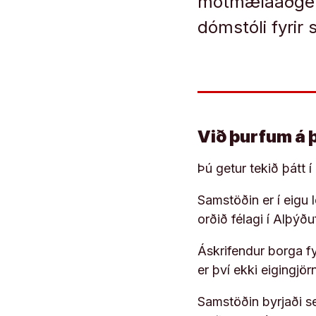
mótmælaaðgerð
dómstóli fyrir s
Við þurfum á 
Þú getur tekið þátt 
Samstöðin er í eigu
orðið félagi í Alþýð
Áskrifendur borga fyr
er því ekki eigingjö
Samstöðin byrjaði s