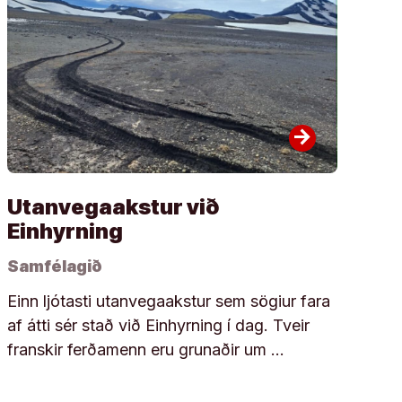
arrow_forward
Utanvegaakstur við
Einhyrning
Samfélagið
Einn ljótasti utanvegaakstur sem sögiur fara
af átti sér stað við Einhyrning í dag. Tveir
franskir ferðamenn eru grunaðir um …