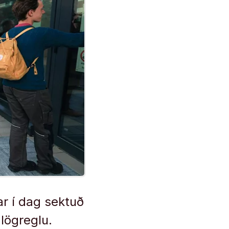
ar í dag sektuð
lögreglu.