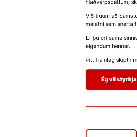
hlaðvarpsþáttum, s
Við trúum að Samstöð
málefni sem snerta 
Ef þú ert sama sinni
eigendum hennar.
Þitt framlag skiptir m
Ég vil styrk