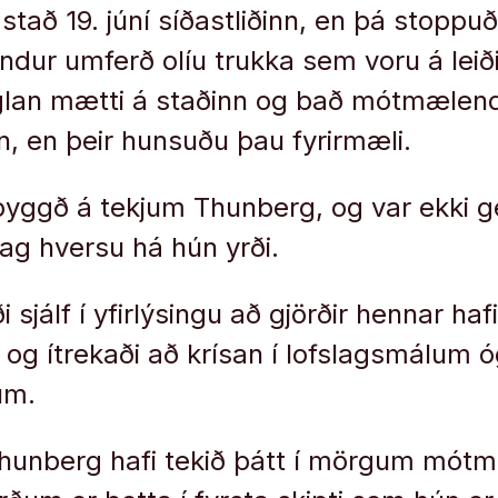
r stað 19. júní síðastliðinn, en þá stop
dur umferð olíu trukka sem voru á leiði
lan mætti á staðinn og bað mótmælen
nn, en þeir hunsuðu þau fyrirmæli.
byggð á tekjum Thunberg, og var ekki g
dag hversu há hún yrði.
sjálf í yfirlýsingu að gjörðir hennar hafi
 og ítrekaði að krísan í lofslagsmálum óg
um.
 Thunberg hafi tekið þátt í mörgum mó