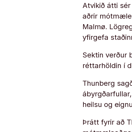
Atvikið átti sé
aðrir mótmælen
Malmø. Lögreg
yfirgefa staði
Sektin verður 
réttarhöldin í 
Thunberg sagði 
ábyrgðarfullar,
heilsu og eign
Þrátt fyrir að