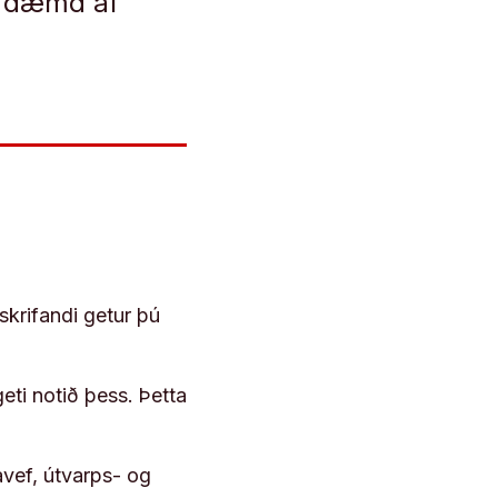
r dæmd af
skrifandi getur þú
geti notið þess. Þetta
vef, útvarps- og