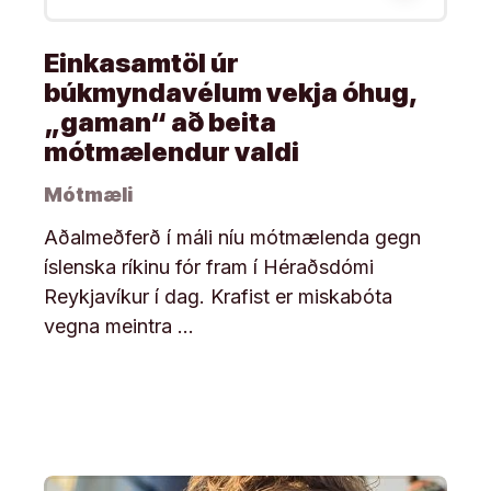
Einkasamtöl úr
búkmyndavélum vekja óhug,
„gaman“ að beita
mótmælendur valdi
Mótmæli
Aðalmeðferð í máli níu mótmælenda gegn
íslenska ríkinu fór fram í Héraðsdómi
Reykjavíkur í dag. Krafist er miskabóta
vegna meintra …