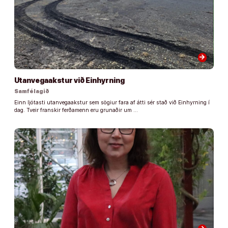
arrow_forward
Utanvegaakstur við Einhyrning
Samfélagið
Einn ljótasti utanvegaakstur sem sögiur fara af átti sér stað við Einhyrning í
dag. Tveir franskir ferðamenn eru grunaðir um …