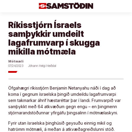
Áfram
að
efni
Ríkisstjórn Ísraels
samþykkir umdeilt
lagafrumvarp í skugga
mikilla mótmæla
Mótmæli
07/24/2023
Jóhann Helgi Heiðdal
Öfgahægri ríkisstjórn Benjamin Netanyahu náði í dag að
koma í gegnum ísraelska þingið umdeildu lagafrumvarpi
sem takmarkar áhrif hæstaréttar þar í landi. Frumvarpið var
samþykkt með 64 atkvæðum gegn engu – en þingmenn
stjórnarandstöðunnar yfirgáfu þingsalinn í mótmælaskyni.
Fyrir utan ísraelska þinghúsið geysuðu einnig mikil og
hatrömm mótmæli, á meðan á atkvæðagreiðslunni stóð.