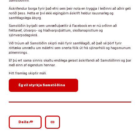
Samstöðinni.
Áskrifendur borga fyrir það efni sem þeir nota en tryggja í leiðinni að aðrir geti
notið þess. Þetta er því ekki eigingjörn áskrift heldur rausnarleg og
samfélagslega ábyrg.
Samstöðin byrjaði sem umræðuþættir á Facebook en er nú orðinn að
fréttavef, útvarps- og hlaðvarpsþáttum, skoðanapistlum og
sjónvarpsdagskrá.
Við trúum að Samstöðin skipti máli fyrir samfélagið, að það sé þörf fyrir
róttæka umræðu um málefni sem snerta fólk út frá sjónarhóli og hagsmunum
almennings.
Ef þú ert sama sinnis skaltu endilega gerast áskrifandi að Samstöðinni og þar
með einn af eigendum hennar.
Þitt framlag skiptir máli.
arrow_forward
Ég vil styrkja Samstöðina
google_plus_reshare
link
Deila