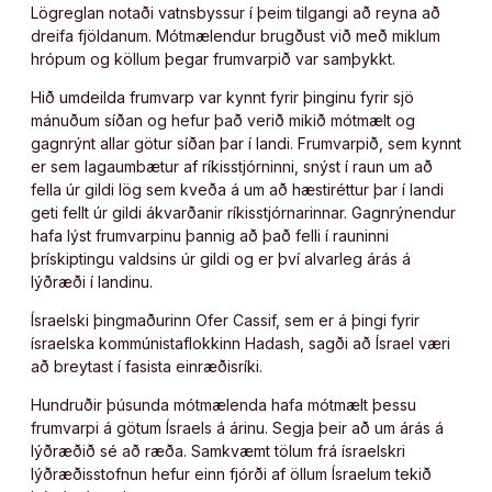
Lögreglan notaði vatnsbyssur í þeim tilgangi að reyna að
dreifa fjöldanum. Mótmælendur brugðust við með miklum
hrópum og köllum þegar frumvarpið var samþykkt.
Hið umdeilda frumvarp var kynnt fyrir þinginu fyrir sjö
mánuðum síðan og hefur það verið mikið mótmælt og
gagnrýnt allar götur síðan þar í landi. Frumvarpið, sem kynnt
er sem lagaumbætur af ríkisstjórninni, snýst í raun um að
fella úr gildi lög sem kveða á um að hæstiréttur þar í landi
geti fellt úr gildi ákvarðanir ríkisstjórnarinnar. Gagnrýnendur
hafa lýst frumvarpinu þannig að það felli í rauninni
þrískiptingu valdsins úr gildi og er því alvarleg árás á
lýðræði í landinu.
Ísraelski þingmaðurinn Ofer Cassif, sem er á þingi fyrir
ísraelska kommúnistaflokkinn Hadash, sagði að Ísrael væri
að breytast í fasista einræðisríki.
Hundruðir þúsunda mótmælenda hafa mótmælt þessu
frumvarpi á götum Ísraels á árinu. Segja þeir að um árás á
lýðræðið sé að ræða. Samkvæmt tölum frá ísraelskri
lýðræðisstofnun hefur einn fjórði af öllum Ísraelum tekið