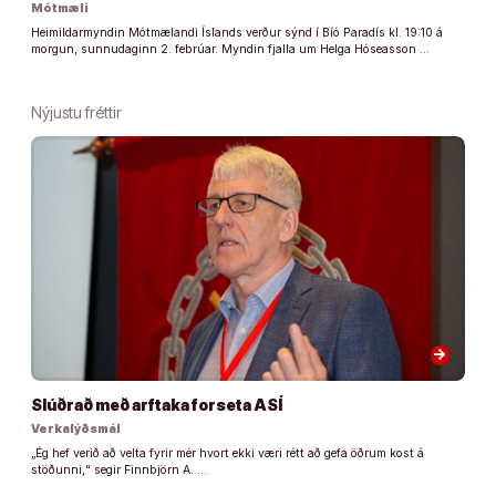
Mótmæli
Heimildarmyndin Mótmælandi Íslands verður sýnd í Bíó Paradís kl. 19:10 á
morgun, sunnudaginn 2. febrúar. Myndin fjalla um Helga Hóseasson …
Nýjustu fréttir
arrow_forward
Slúðrað með arftaka forseta ASÍ
Verkalýðsmál
„Ég hef verið að velta fyrir mér hvort ekki væri rétt að gefa öðrum kost á
stöðunni,“ segir Finnbjörn A. …