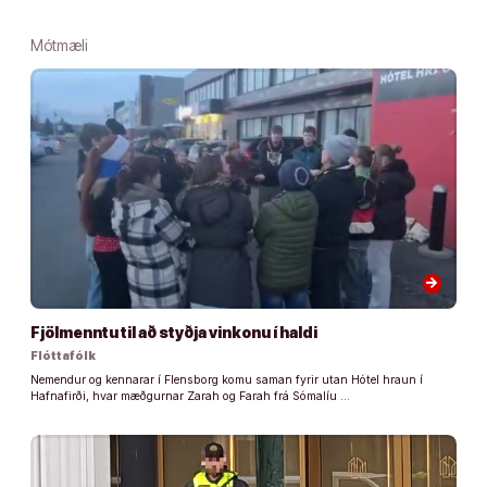
Mótmæli
arrow_forward
Fjölmenntu til að styðja vinkonu í haldi
Flóttafólk
Nemendur og kennarar í Flensborg komu saman fyrir utan Hótel hraun í
Hafnafirði, hvar mæðgurnar Zarah og Farah frá Sómalíu …