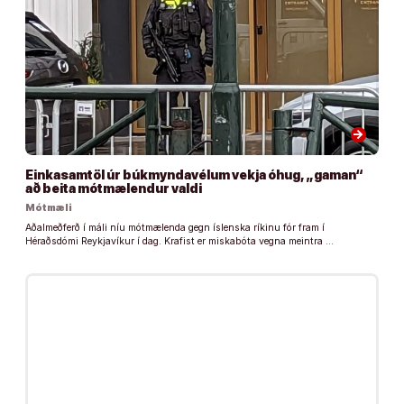
arrow_forward
Einkasamtöl úr búkmyndavélum vekja óhug, „gaman“
að beita mótmælendur valdi
Mótmæli
Aðalmeðferð í máli níu mótmælenda gegn íslenska ríkinu fór fram í
Héraðsdómi Reykjavíkur í dag. Krafist er miskabóta vegna meintra …