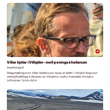
arrow_forward
Viðar hjólar í Vilhjálm – með peninga á heilanum
Samfélagið
Félagsfræðingurinn Viðar Halldórsson hjólar af aflefli í Vilhjálm Birgisson
verkalýðsleiðtoga á Akranesi en Vilhjálmur styður hvalveiðar Kristjáns
Loftssonar. Fyrstu dýrin …