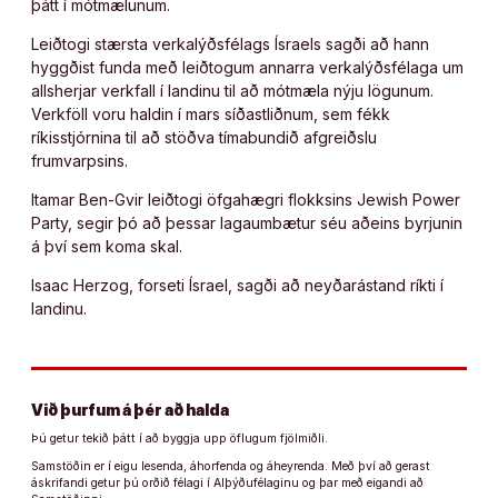
þátt í mótmælunum.
Leiðtogi stærsta verkalýðsfélags Ísraels sagði að hann
hyggðist funda með leiðtogum annarra verkalýðsfélaga um
allsherjar verkfall í landinu til að mótmæla nýju lögunum.
Verkföll voru haldin í mars síðastliðnum, sem fékk
ríkisstjórnina til að stöðva tímabundið afgreiðslu
frumvarpsins.
Itamar Ben-Gvir leiðtogi öfgahægri flokksins Jewish Power
Party, segir þó að þessar lagaumbætur séu aðeins byrjunin
á því sem koma skal.
Isaac Herzog, forseti Ísrael, sagði að neyðarástand ríkti í
landinu.
Við þurfum á þér að halda
Þú getur tekið þátt í að byggja upp öflugum fjölmiðli.
Samstöðin er í eigu lesenda, áhorfenda og áheyrenda. Með því að gerast
áskrifandi getur þú orðið félagi í Alþýðufélaginu og þar með eigandi að