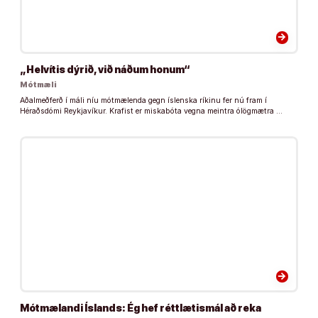
arrow_forward
„Helvítis dýrið, við náðum honum“
Mótmæli
Aðalmeðferð í máli níu mótmælenda gegn íslenska ríkinu fer nú fram í
Héraðsdómi Reykjavíkur. Krafist er miskabóta vegna meintra ólögmætra …
arrow_forward
Mótmælandi Íslands: Ég hef réttlætismál að reka