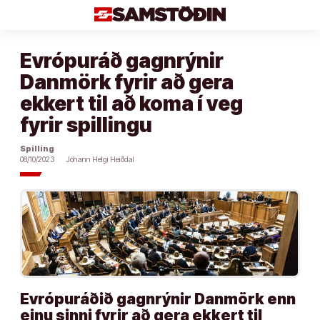
Áfram
að
efni
Evrópuráð gagnrýnir
Danmörk fyrir að gera
ekkert til að koma í veg
fyrir spillingu
Spilling
08/10/2023
Jóhann Helgi Heiðdal
Evrópuráðið gagnrýnir Danmörk enn
einu sinni fyrir að gera ekkert til