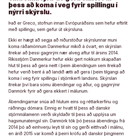
þess að koma í veg fyrir spillingu í
nýrri skýrslu.
Það er Greco, stofnun innan Evrópuráðsins sem hefur eftirlit
með spillingu, sem gefur út skýrsluna.
Ekki er hægt að segja að niðurstöður skýrslunnar muni
koma ráðamönnum Danmerkur mikið á óvart, en skýrslan
ítrekar að þessi gagnrýni nær alveg aftur til ársins 2014.
Ríkisstjórn Danmerkur hefur ekki gert nokkurn skapaðan
hlut til þess að gera neitt í þeim ábendingum sem ítrekað
hefur verið bent á að landið ætti að gera í þeim tilgangi að
koma í veg fyrir spillingu í stjórnkerfi landsins. Skýrslan
ítrekar því bara sömu ábendingar og áður, og gagnrýnir
Danmörk fyrir að gera ekkert í málunum.
Ábendingarnar snúa að hlutum eins og réttarkerfinu og
ráðningu dómara. Einnig er hvatt til þess að danskir
stjórnmálamenn verði skyldaðir til þess að upplýsa um
hagsmunatengsl sín. Danmörk tók þó þessa ábendingu frá
2014 þó að einhverju leyti til sín og gerði eitthvað í málinu,
en árið 2015 var komið á þeirri kröfu að danskir þingmenn