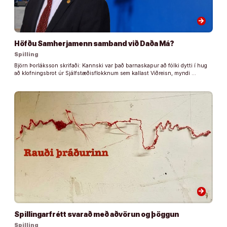
arrow_forward
Höfðu Samherjamenn samband við Daða Má?
Spilling
Björn Þorláksson skrifaði: Kannski var það barnaskapur að fólki dytti í hug
að klofningsbrot úr Sjálfstæðisflokknum sem kallast Viðreisn, myndi …
arrow_forward
Spillingarfrétt svarað með aðvörun og þöggun
Spilling