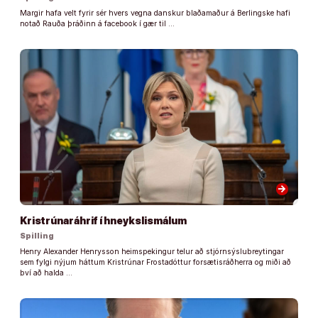
Margir hafa velt fyrir sér hvers vegna danskur blaðamaður á Berlingske hafi
notað Rauða þráðinn á facebook í gær til …
arrow_forward
Kristrúnaráhrif í hneykslismálum
Spilling
Henry Alexander Henrysson heimspekingur telur að stjórnsýslubreytingar
sem fylgi nýjum háttum Kristrúnar Frostadóttur forsætisráðherra og miði að
því að halda …