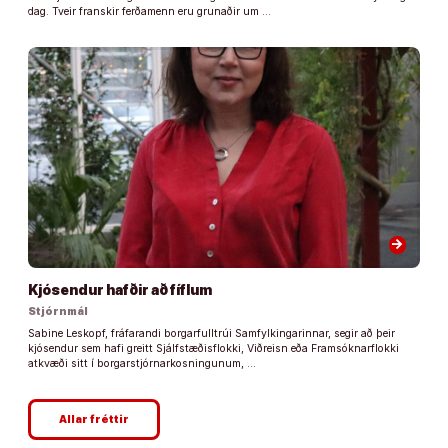
dag. Tveir franskir ferðamenn eru grunaðir um …
arrow_forward
Kjósendur hafðir að fíflum
Stjórnmál
Sabine Leskopf, fráfarandi borgarfulltrúi Samfylkingarinnar, segir að þeir
kjósendur sem hafi greitt Sjálfstæðisflokki, Viðreisn eða Framsóknarflokki
atkvæði sitt í borgarstjórnarkosningunum, …
Allar fréttir