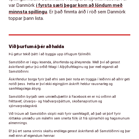
var Danmörk
í fyrsta sæti þegar kom að löndum með
minnsta spillingu
. Er það fimmta árið í röð sem Danmörk
toppar þann lista.
Við þurfum á þér að halda
Þú getur tekið þátt í að byggja upp öflugum fjölmiðli.
Samstöðin er í eigu lesenda, áhorfenda og áheyrenda. Með því að gerast
áskrifandi getur þú orðið félagi í Alþýðufélaginu og þar með eigandi að
Samstöðinni.
Áskrifendur borga fyrir það efni sem þeir nota en tryggja í leiðinni að aðrir geti
notið þess. Þetta er því ekki eigingjörn áskrift heldur rausnarleg og
samfélagslega ábyrg.
Samstöðin byrjaði sem umræðuþættir á Facebook en er nú orðinn að
fréttavef, útvarps- og hlaðvarpsþáttum, skoðanapistlum og
sjónvarpsdagskrá.
Við trúum að Samstöðin skipti máli fyrir samfélagið, að það sé þörf fyrir
róttæka umræðu um málefni sem snerta fólk út frá sjónarhóli og hagsmunum
almennings.
Ef þú ert sama sinnis skaltu endilega gerast áskrifandi að Samstöðinni og þar
með einn af eigendum hennar.