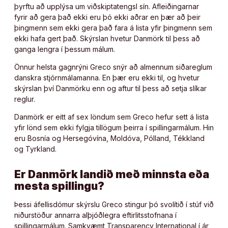
þyrftu að upplýsa um viðskiptatengsl sín. Afleiðingarnar
fyrir að gera það ekki eru þó ekki aðrar en þær að þeir
þingmenn sem ekki gera það fara á lista yfir þingmenn sem
ekki hafa gert það. Skýrslan hvetur Danmörk til þess að
ganga lengra í þessum málum.
Önnur helsta gagnrýni Greco snýr að almennum siðareglum
danskra stjórnmálamanna. En þær eru ekki til, og hvetur
skýrslan því Danmörku enn og aftur til þess að setja slíkar
reglur.
Danmörk er eitt af sex löndum sem Greco hefur sett á lista
yfir lönd sem ekki fylgja tillögum þeirra í spillingarmálum. Hin
eru Bosnía og Hersegóvína, Moldóva, Pólland, Tékkland
og Tyrkland.
Er Danmörk landið með minnsta eða
mesta spillingu?
Þessi áfellisdómur skýrslu Greco stingur þó svolítið í stúf við
niðurstöður annarra alþjóðlegra eftirlitsstofnana í
spillingarmálum. Samkvæmt Transparency International í ár