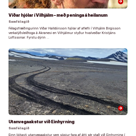
arrow_forward
Viðar hjólar í Vilhjálm – með peninga á heilanum
Samfélagið
Félagsfræðingurinn Viðar Halldórsson hjólar af aflefli í Vilhjálm Birgisson
verkalýðsleiðtoga á Akranesi en Vilhjálmur styður hvalveiðar Kristjáns
Loftssonar. Fyrstu dýrin …
arrow_forward
Utanvegaakstur við Einhyrning
Samfélagið
Einn ljótasti utanvegaakstur sem sögiur fara af átti sér stað við Einhyrning í