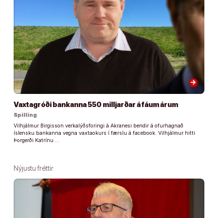
arrow_forward
Vaxtagróði bankanna 550 milljarðar á fáum árum
Spilling
Vilhjálmur Birgisson verkalýðsforingi á Akranesi bendir á ofurhagnað
íslensku bankanna vegna vaxtaokurs í færslu á facebook. Vilhjálmur hitti
Þorgerði Katrínu …
Nýjustu fréttir