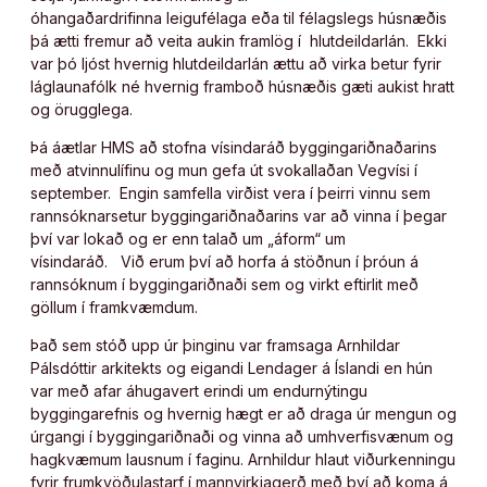
óhangaðardrifinna leigufélaga eða til félagslegs húsnæðis
þá ætti fremur að veita aukin framlög í hlutdeildarlán. Ekki
var þó ljóst hvernig hlutdeildarlán ættu að virka betur fyrir
láglaunafólk né hvernig framboð húsnæðis gæti aukist hratt
og örugglega.
Þá áætlar HMS að stofna vísindaráð byggingariðnaðarins
með atvinnulífinu og mun gefa út svokallaðan Vegvísi í
september. Engin samfella virðist vera í þeirri vinnu sem
rannsóknarsetur byggingariðnaðarins var að vinna í þegar
því var lokað og er enn talað um „áform“ um
vísindaráð. Við erum því að horfa á stöðnun í þróun á
rannsóknum í byggingariðnaði sem og virkt eftirlit með
göllum í framkvæmdum.
Það sem stóð upp úr þinginu var framsaga Arnhildar
Pálsdóttir arkitekts og eigandi Lendager á Íslandi en hún
var með afar áhugavert erindi um endurnýtingu
byggingarefnis og hvernig hægt er að draga úr mengun og
úrgangi í byggingariðnaði og vinna að umhverfisvænum og
hagkvæmum lausnum í faginu. Arnhildur hlaut viðurkenningu
fyrir frumkvöðulastarf í mannvirkjagerð með því að koma á