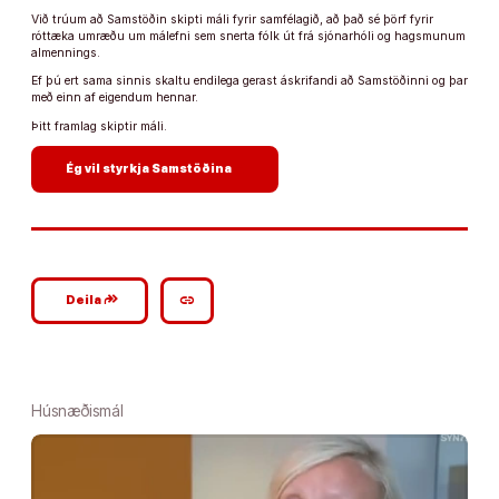
Við trúum að Samstöðin skipti máli fyrir samfélagið, að það sé þörf fyrir
róttæka umræðu um málefni sem snerta fólk út frá sjónarhóli og hagsmunum
almennings.
Ef þú ert sama sinnis skaltu endilega gerast áskrifandi að Samstöðinni og þar
með einn af eigendum hennar.
Þitt framlag skiptir máli.
arrow_forward
Ég vil styrkja Samstöðina
google_plus_reshare
link
Deila
Húsnæðismál