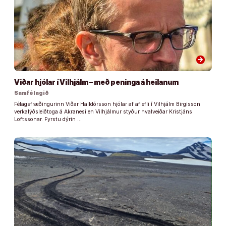
arrow_forward
Viðar hjólar í Vilhjálm – með peninga á heilanum
Samfélagið
Félagsfræðingurinn Viðar Halldórsson hjólar af aflefli í Vilhjálm Birgisson
verkalýðsleiðtoga á Akranesi en Vilhjálmur styður hvalveiðar Kristjáns
Loftssonar. Fyrstu dýrin …