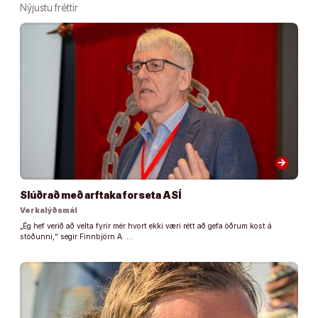
Nýjustu fréttir
arrow_forward
Slúðrað með arftaka forseta ASÍ
Verkalýðsmál
„Ég hef verið að velta fyrir mér hvort ekki væri rétt að gefa öðrum kost á
stöðunni,“ segir Finnbjörn A. …