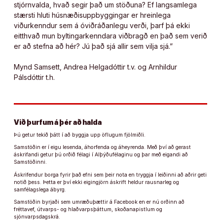
stjórnvalda, hvað segir það um stöðuna? Ef langsamlega
stærsti hluti húsnæðisuppbyggingar er hreinlega
viðurkenndur sem á óviðráðanlegu verði, þarf þá ekki
eitthvað mun byltingarkenndara viðbragð en það sem verið
er að stefna að hér? Jú það sjá allir sem vilja sjá.”
Mynd Samsett, Andrea Helgadóttir t.v. og Arnhildur
Pálsdóttir t.h.
Við þurfum á þér að halda
Þú getur tekið þátt í að byggja upp öflugum fjölmiðli.
Samstöðin er í eigu lesenda, áhorfenda og áheyrenda. Með því að gerast
áskrifandi getur þú orðið félagi í Alþýðufélaginu og þar með eigandi að
Samstöðinni.
Áskrifendur borga fyrir það efni sem þeir nota en tryggja í leiðinni að aðrir geti
notið þess. Þetta er því ekki eigingjörn áskrift heldur rausnarleg og
samfélagslega ábyrg.
Samstöðin byrjaði sem umræðuþættir á Facebook en er nú orðinn að
fréttavef, útvarps- og hlaðvarpsþáttum, skoðanapistlum og
sjónvarpsdagskrá.