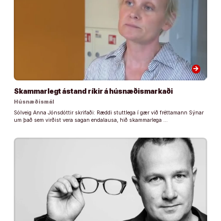
arrow_forward
Skammarlegt ástand ríkir á húsnæðismarkaði
Húsnæðismál
Sólveig Anna Jónsdóttir skrifaði: Ræddi stuttlega í gær við fréttamann Sýnar
um það sem virðist vera sagan endalausa, hið skammarlega …