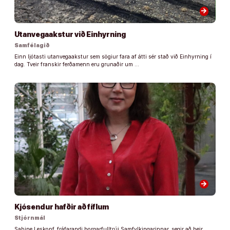
arrow_forward
Utanvegaakstur við Einhyrning
Samfélagið
Einn ljótasti utanvegaakstur sem sögiur fara af átti sér stað við Einhyrning í
dag. Tveir franskir ferðamenn eru grunaðir um …
arrow_forward
Kjósendur hafðir að fíflum
Stjórnmál
Sabine Leskopf, fráfarandi borgarfulltrúi Samfylkingarinnar, segir að þeir