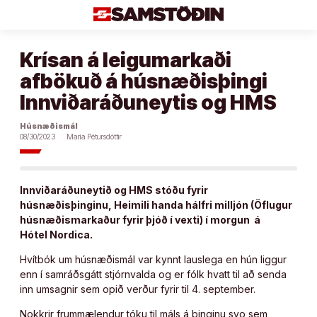
Áfram
að
efni
Krísan á leigumarkaði
afbökuð á húsnæðisþingi
Innviðaráðuneytis og HMS
Húsnæðismál
08/30/2023
María Pétursdóttir
Innviðaráðuneytið og HMS stóðu fyrir
húsnæðisþinginu, Heimili handa hálfri milljón (Öflugur
húsnæðismarkaður fyrir þjóð í vexti) í morgun á
Hótel Nordica.
Hvítbók um húsnæðismál var kynnt lauslega en hún liggur
enn í samráðsgátt stjórnvalda og er fólk hvatt til að senda
inn umsagnir sem opið verður fyrir til 4. september.
Nokkrir frummælendur tóku til máls á þinginu svo sem