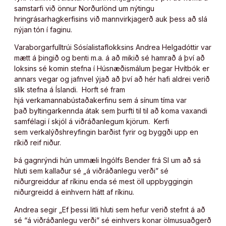
samstarfi við önnur Norðurlönd um nýtingu
hringrásarhagkerfisins við mannvirkjagerð auk þess að slá
nýjan tón í faginu.
Varaborgarfulltrúi Sósíalistaflokksins Andrea Helgadóttir var
mætt á þingið og benti m.a. á að mikið sé hamrað á því að
loksins sé komin stefna í Húsnæðismálum þegar Hvítbók er
annars vegar og jafnvel ýjað að því að hér hafi aldrei verið
slík stefna á Íslandi. Horft sé fram
hjá verkamannabústaðakerfinu sem á sínum tíma var
það byltingarkennda átak sem þurfti til til að koma vaxandi
samfélagi í skjól á viðráðanlegum kjörum. Kerfi
sem verkalýðshreyfingin barðist fyrir og byggði upp en
ríkið reif niður.
Þá gagnrýndi hún ummæli Ingólfs Bender frá SI um að sá
hluti sem kallaður sé „á viðráðanlegu verði” sé
niðurgreiddur af ríkinu enda sé mest öll uppbyggingin
niðurgreidd á einhvern hátt af ríkinu.
Andrea segir „Ef þessi litli hluti sem hefur verið stefnt á að
sé “á viðráðanlegu verði” sé einhvers konar ölmusuaðgerð