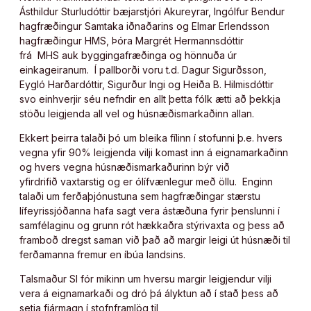
Ásthildur Sturludóttir bæjarstjóri Akureyrar, Ingólfur Bendur
hagfræðingur Samtaka iðnaðarins og Elmar Erlendsson
hagfræðingur HMS, Þóra Margrét Hermannsdóttir
frá MHS auk byggingafræðinga og hönnuða úr
einkageiranum. Í pallborði voru t.d. Dagur Sigurðsson,
Eygló Harðardóttir, Sigurður Ingi og Heiða B. Hilmisdóttir
svo einhverjir séu nefndir en allt þetta fólk ætti að þekkja
stöðu leigjenda all vel og húsnæðismarkaðinn allan.
Ekkert þeirra talaði þó um bleika fílinn í stofunni þ.e. hvers
vegna yfir 90% leigjenda vilji komast inn á eignamarkaðinn
og hvers vegna húsnæðismarkaðurinn býr við
yfirdrifið vaxtarstig og er ólífvænlegur með öllu. Enginn
talaði um ferðaþjónustuna sem hagfræðingar stærstu
lífeyrissjóðanna hafa sagt vera ástæðuna fyrir þenslunni í
samfélaginu og grunn rót hækkaðra stýrivaxta og þess að
framboð dregst saman við það að margir leigi út húsnæði til
ferðamanna fremur en íbúa landsins.
Talsmaður SI fór mikinn um hversu margir leigjendur vilji
vera á eignamarkaði og dró þá ályktun að í stað þess að
setja fjármagn í stofnframlög til