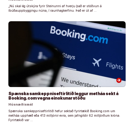
„Nú skal ég útskýra fyrir Steinunni af hverju það er stöðvun á
íbúðauppbyggingu núna, í raunhagkerfinu. Það er út af …
arrow_forward
Spænska samkeppniseftirlitið leggur metháa sekt á
Booking.com vegna einokunarstöðu
Húsnæðismál
Spænska samkeppniseftirlitið hefur sektað fyrirtækið Booking.com um
metháa upphæð eða 413 milljónir evra, sem jafngildir 62 milljörðum króna.
Fyrirtækið var …