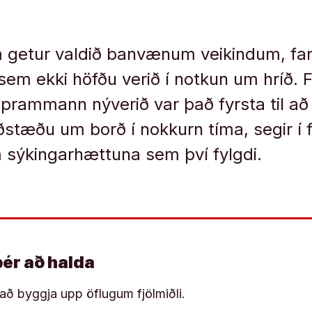
 getur valdið banvænum veikindum, fan
sem ekki höfðu verið í notkun um hríð. 
í prammann nýverið var það fyrsta til að
ðstæðu um borð í nokkurn tíma, segir í f
 sýkingarhættuna sem því fylgdi.
þér að halda
í að byggja upp öflugum fjölmiðli.