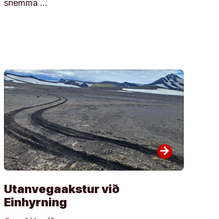
snemma …
arrow_forward
Utanvegaakstur við
Einhyrning