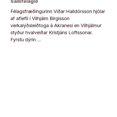
Samfélagið
Félagsfræðingurinn Viðar Halldórsson hjólar
af aflefli í Vilhjálm Birgisson
verkalýðsleiðtoga á Akranesi en Vilhjálmur
styður hvalveiðar Kristjáns Loftssonar.
Fyrstu dýrin …