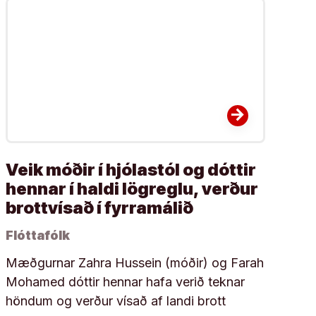
arrow_forward
Veik móðir í hjólastól og dóttir
hennar í haldi lögreglu, verður
brottvísað í fyrramálið
Flóttafólk
Mæðgurnar Zahra Hussein (móðir) og Farah
Mohamed dóttir hennar hafa verið teknar
höndum og verður vísað af landi brott