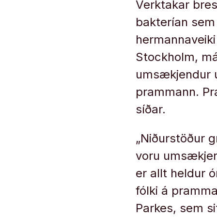
Verktakar bresk
bakterían sem
hermannaveiki
Stockholm, mán
umsækjendur um
prammann. Pra
síðar.
„Niðurstöður g
voru umsækjen
er allt heldur 
fólki á pramma
Parkes, sem si