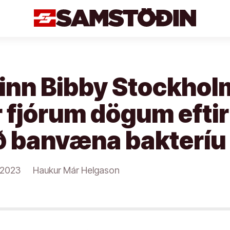
nn Bibby Stockhol
fjórum dögum eftir
ið banvæna bakteríu
/2023
Haukur Már Helgason