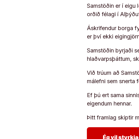
Samstöðin er í eigu
orðið félagi í Alþýð
Áskrifendur borga fyr
er því ekki eigingjö
Samstöðin byrjaði s
hlaðvarpsþáttum, s
Við trúum að Samstöð
málefni sem snerta 
Ef þú ert sama sinni
eigendum hennar.
Þitt framlag skiptir m
Ég vil styrk