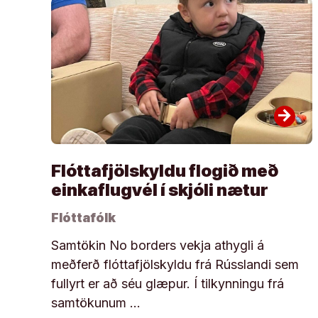
arrow_forward
Flóttafjölskyldu flogið með
einkaflugvél í skjóli nætur
Flóttafólk
Samtökin No borders vekja athygli á
meðferð flóttafjölskyldu frá Rússlandi sem
fullyrt er að séu glæpur. Í tilkynningu frá
samtökunum …