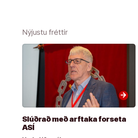
Nýjustu fréttir
arrow_forward
Slúðrað með arftaka forseta
ASÍ