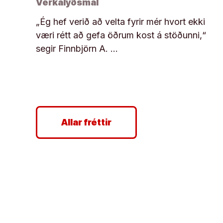
Verkalýðsmál
„Ég hef verið að velta fyrir mér hvort ekki
væri rétt að gefa öðrum kost á stöðunni,“
segir Finnbjörn A. …
Allar fréttir