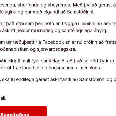
 lesenda, áhorfenda og áheyrenda. Með því að gerast á
ufélaginu og þar með eigandi að Samstöðinni.
ir það efni sem þeir nota en tryggja í leiðinni að aðrir 
rn áskrift heldur rausnarleg og samfélagslega ábyrg.
em umræðuþættir á Facebook en er nú orðinn að frétta
koðanapistlum og sjónvarpsdagskrá.
in skipti máli fyrir samfélagið, að það sé þörf fyrir
fólk út frá sjónarhóli og hagsmunum almennings.
s skaltu endilega gerast áskrifandi að Samstöðinni og 
áli.
arrow_forward
ja Samstöðina