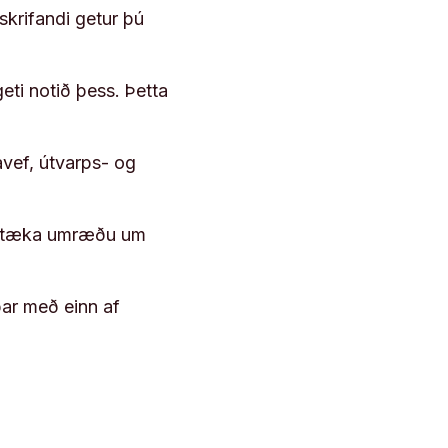
skrifandi getur þú
geti notið þess. Þetta
vef, útvarps- og
 róttæka umræðu um
þar með einn af