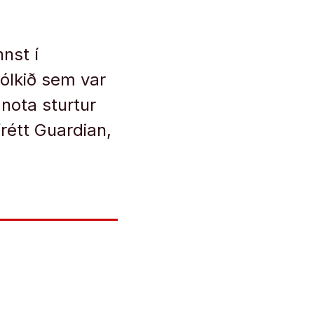
nst í
Fólkið sem var
 nota sturtur
rétt Guardian,