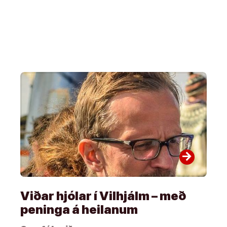
arrow_forward
Viðar hjólar í Vilhjálm – með
peninga á heilanum