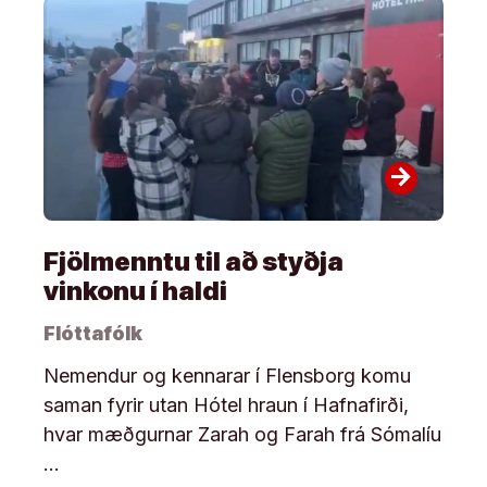
arrow_forward
Fjölmenntu til að styðja
vinkonu í haldi
Flóttafólk
Nemendur og kennarar í Flensborg komu
saman fyrir utan Hótel hraun í Hafnafirði,
hvar mæðgurnar Zarah og Farah frá Sómalíu
…