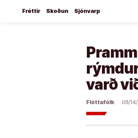
Áfram
Fréttir
Skoðun
Sjónvarp
að
efni
Prammi
rýmdur 
varð v
Flóttafólk
08/14