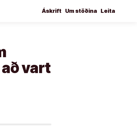
Áskrift
Um stöðina
Leita
m
 að vart