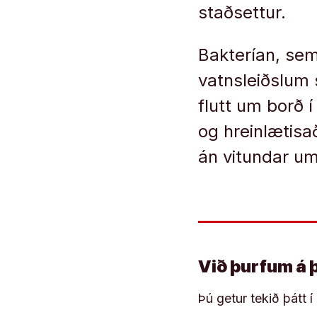
staðsettur.
Bakterían, sem
vatnsleiðslum 
flutt um borð 
og hreinlætisa
án vitundar um
Við þurfum á 
Þú getur tekið þátt 