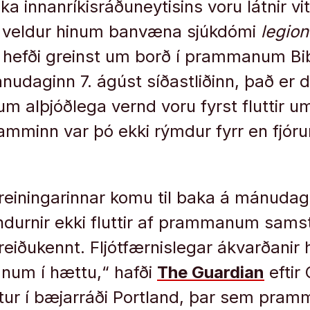
a innanríkisráðuneytisins voru látnir vit
 veldur hinum banvæna sjúkdómi
legion
 hefði greinst um borð í prammanum Bi
udaginn 7. ágúst síðastliðinn, það er 
 alþjóðlega vernd voru fyrst fluttir um
mminn var þó ekki rýmdur fyrr en fjó
reiningarinnar komu til baka á mánuda
durnir ekki fluttir af prammanum sams
óreiðukennt. Fljótfærnislegar ákvarðanir 
num í hættu,“ hafði
The Guardian
eftir
tur í bæjarráði Portland, þar sem pram