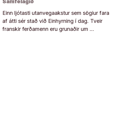
Samfélagið
Einn ljótasti utanvegaakstur sem sögiur fara
af átti sér stað við Einhyrning í dag. Tveir
franskir ferðamenn eru grunaðir um …