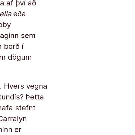
a af því að
ella
eða
bby
daginn sem
 borð í
rum dögum
g. Hvers vegna
tundis? Þetta
hafa stefnt
 Carralyn
minn er