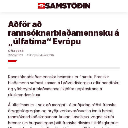
Áfram
að
efni
Aðför að
rannsóknarblaðamennsku á
„úlfatíma“ Evrópu
Óflokkað
09/22/2023
Oddný Eir Ævarsdóttir
Rannsóknablaðamennska heimsins er í hættu. Franskir
blaðamenn safnast saman á Lýðveldistorginu eftir handtöku
og yfirheyrslur blaðamanna í kjölfar uppljóstrana á
ríkisleyndamálum.
Á úlfatímanum – sex að morgni – á þriðjudag réðst franska
öryggislögreglan og hryðjuverkavarðsveitin inn á heimili
rannsóknarblaðakonunnar Ariane Lavrilleux vegna skrifa
hennar um hugsanlegan þátt franska ríkisins í stríðsglæpum