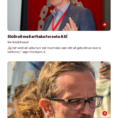
arrow_forward
Slúðrað með arftaka forseta ASÍ
Verkalýðsmál
„Ég hef verið að velta fyrir mér hvort ekki væri rétt að gefa öðrum kost á
stöðunni,“ segir Finnbjörn A. …
arrow_forward