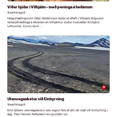
Viðar hjólar í Vilhjálm – með peninga á heilanum
Samfélagið
Félagsfræðingurinn Viðar Halldórsson hjólar af aflefli í Vilhjálm Birgisson
verkalýðsleiðtoga á Akranesi en Vilhjálmur styður hvalveiðar Kristjáns
Loftssonar. Fyrstu dýrin …
arrow_forward
Utanvegaakstur við Einhyrning
Samfélagið
Einn ljótasti utanvegaakstur sem sögiur fara af átti sér stað við Einhyrning í
dag. Tveir franskir ferðamenn eru grunaðir um …