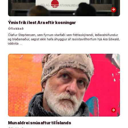
arrow_forward
Ýmis frík í lest Ara eftir kosningar
Óflokkað
Ólafur Stephensen, sem fyrrum starfaði sem fréttaskýrandi, leiðarahöfundur
og blaðamaður, segist ekki hafa áhyggjur af rasistaviðhorfum hjá Ara Edwald,
oddvita …
arrow_forward
Mun aldrei snúa aftur til Íslands