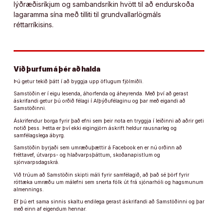
lýðræðisríkjum og sambandsríkin hvött til að endurskoða
lagaramma sína með tilliti til grundvallarlögmáls
réttarríkisins.
Við þurfum á þér að halda
Þú getur tekið þátt í að byggja upp öflugum fjölmiðli.
Samstöðin er í eigu lesenda, áhorfenda og áheyrenda. Með því að gerast
áskrifandi getur þú orðið félagi í Alþýðufélaginu og þar með eigandi að
Samstöðinni.
Áskrifendur borga fyrir það efni sem þeir nota en tryggja í leiðinni að aðrir geti
notið þess. Þetta er því ekki eigingjörn áskrift heldur rausnarleg og
samfélagslega ábyrg.
Samstöðin byrjaði sem umræðuþættir á Facebook en er nú orðinn að
fréttavef, útvarps- og hlaðvarpsþáttum, skoðanapistlum og
sjónvarpsdagskrá.
Við trúum að Samstöðin skipti máli fyrir samfélagið, að það sé þörf fyrir
róttæka umræðu um málefni sem snerta fólk út frá sjónarhóli og hagsmunum
almennings.
Ef þú ert sama sinnis skaltu endilega gerast áskrifandi að Samstöðinni og þar
með einn af eigendum hennar.