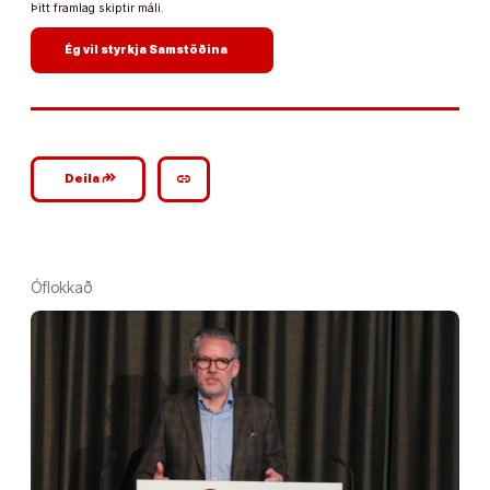
Þitt framlag skiptir máli.
arrow_forward
Ég vil styrkja Samstöðina
google_plus_reshare
link
Deila
Óflokkað