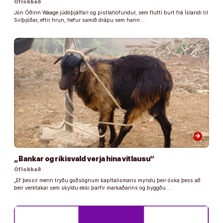
Óflokkað
Jón Óðinn Waage júdóþjálfari og pistlahöfundur, sem flutti burt frá Íslandi til
Svíþjóðar, eftir hrun, hefur samið drápu sem hann …
arrow_forward
„Bankar og ríkisvald verja hina vitlausu“
Óflokkað
„Ef þessir menn tryðu goðsögnum kapítalismans myndu þeir óska þess að
þeir verktakar sem skyldu ekki þarfir markaðarins og byggðu …