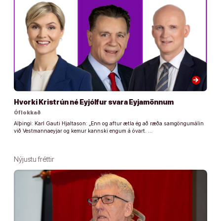
arrow_forward
Hvorki Kristrún né Eyjólfur svara Eyjamönnum
Óflokkað
Alþingi: Karl Gauti Hjaltason: „Enn og aftur ætla ég að ræða samgöngumálin
við Vestmannaeyjar og kemur kannski engum á óvart. …
Nýjustu fréttir