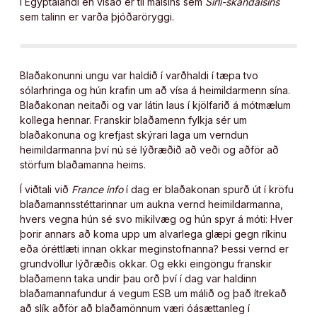
í Egyptalandi en vísað er til málsins sem
Sirli-skandalsins
sem talinn er varða þjóðaröryggi.
Blaðakonunni ungu var haldið í varðhaldi í tæpa tvo
sólarhringa og hún krafin um að vísa á heimildarmenn sína.
Blaðakonan neitaði og var látin laus í kjölfarið á mótmælum
kollega hennar. Franskir blaðamenn fylkja sér um
blaðakonuna og krefjast skýrari laga um verndun
heimildarmanna því nú sé lýðræðið að veði og aðför að
störfum blaðamanna heims.
Í viðtali við
France info
í dag er blaðakonan spurð út í kröfu
blaðamannsstéttarinnar um aukna vernd heimildarmanna,
hvers vegna hún sé svo mikilvæg og hún spyr á móti: Hver
þorir annars að koma upp um alvarlega glæpi gegn ríkinu
eða óréttlæti innan okkar meginstofnanna? Þessi vernd er
grundvöllur lýðræðis okkar. Og ekki eingöngu franskir
blaðamenn taka undir þau orð því í dag var haldinn
blaðamannafundur á vegum ESB um málið og það ítrekað
að slík aðför að blaðamönnum væri óásættanleg í