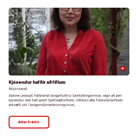
arrow_forward
Kjósendur hafðir að fíflum
Stjórnmál
Sabine Leskopf, fráfarandi borgarfulltrúi Samfylkingarinnar, segir að þeir
kjósendur sem hafi greitt Sjálfstæðisflokki, Viðreisn eða Framsóknarflokki
atkvæði sitt í borgarstjórnarkosningunum, …
Allar fréttir