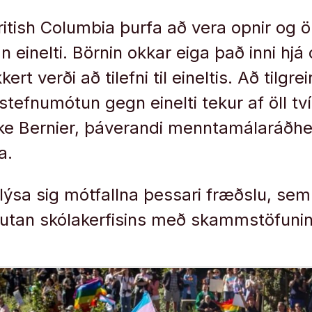
 British Columbia þurfa að vera opnir og ö
an einelti. Börnin okkar eiga það inni hjá
ert verði að tilefni til eineltis. Að tilgr
 stefnumótun gegn einelti tekur af öll t
ike Bernier, þáverandi menntamálaráðhe
a.
sa sig mótfallna þessari fræðslu, sem n
 utan skólakerfisins með skammstöfuni