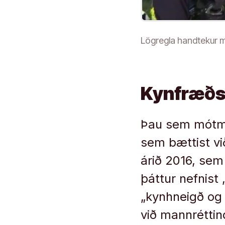
Lögregla handtekur m
Kynfræðsl
Þau sem mótmæl
sem bættist vi
árið 2016, sem
þáttur nefnist
„kynhneigð og 
við mannréttind