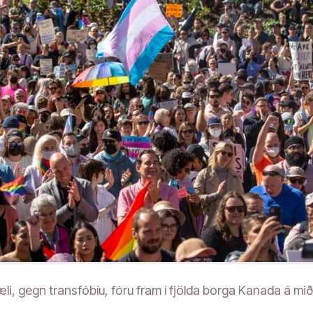
, gegn transfóbíu, fóru fram í fjölda borga Kanada á mi