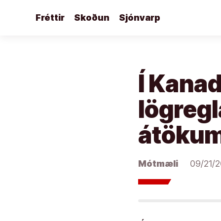
Áfram
Fréttir
Skoðun
Sjónvarp
að
efni
Í Kanad
lögreg
átökum
Mótmæli
09/21/