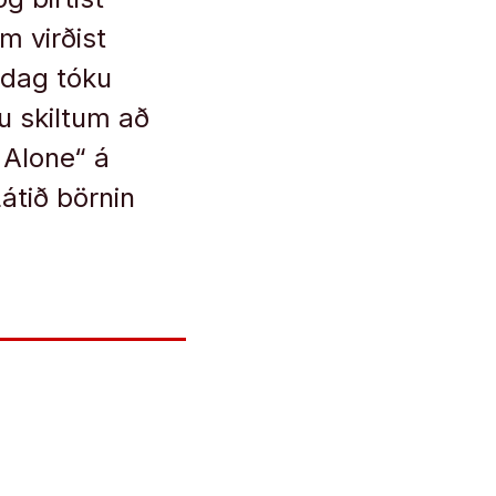
m virðist
udag tóku
u skiltum að
 Alone“ á
átið börnin