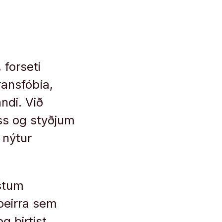
 forseti
ransfóbía,
ndi. Við
ss og styðjum
 nýtur
stum
 þeirra sem
g birtist