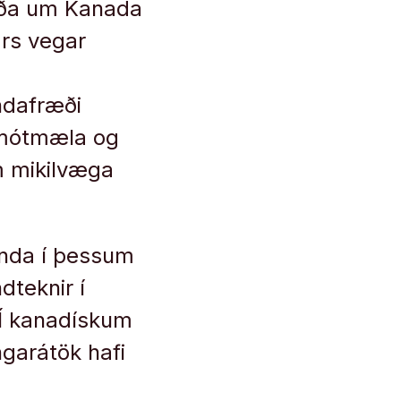
íða um Kanada
rs vegar
ndafræði
nmótmæla og
 mikilvæga
kenda í þessum
teknir í
 Í kanadískum
garátök hafi