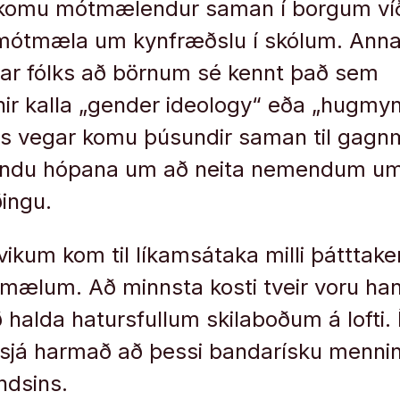
 komu mótmælendur saman í borgum v
 mótmæla um kynfræðslu í skólum. Anna
r fólks að börnum sé kennt það sem
r kalla „gender ideology“ eða „hugmy
ins vegar komu þúsundir saman til gag
fndu hópana um að neita nemendum um
ðingu.
ilvikum kom til líkamsátaka milli þáttta
ælum. Að minnsta kosti tveir voru hand
ð halda hatursfullum skilaboðum á lofti.
sjá harmað að þessi bandarísku mennin
andsins.