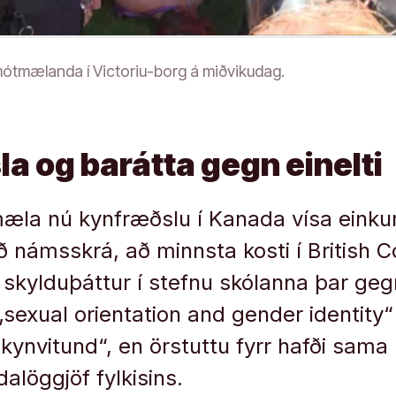
ótmælanda í Victoriu-borg á miðvikudag.
a og barátta gegn einelti
a nú kynfræðslu í Kanada vísa einkum 
ð námsskrá, að minnsta kosti í British C
 skylduþáttur í stefnu skólanna þar gegn
 „sexual orientation and gender identity
kynvitund“, en örstuttu fyrr hafði sama 
alöggjöf fylkisins.