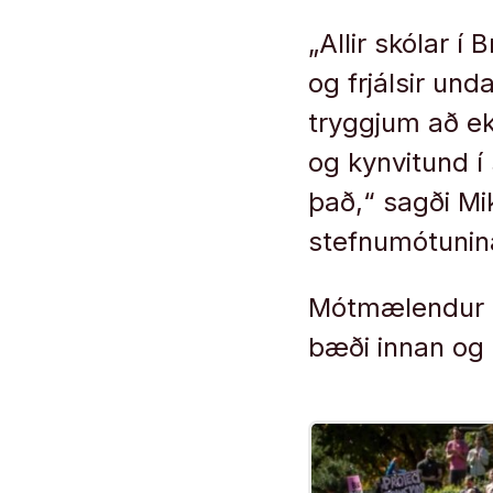
„Allir skólar í
og frjálsir und
tryggjum að ekk
og kynvitund í
það,“ sagði M
stefnumótunin
Mótmælendur lý
bæði innan og