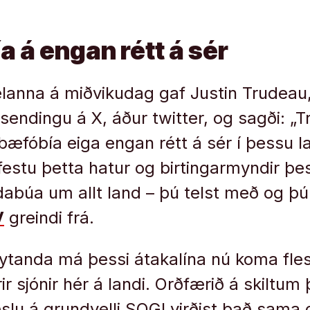
a á engan rétt á sér
ælanna á miðvikudag gaf Justin Trudeau,
sendingu á X, áður twitter, og sagði: „T
æfóbía eiga engan rétt á sér í þessu la
stu þetta hatur og birtingarmyndir þe
abúa um allt land – þú telst með og þú
V
greindi frá.
eytanda má þessi átakalína nú koma fle
r sjónir hér á landi. Orðfærið á skiltum
u á grundvelli SOGI virðist það sama o