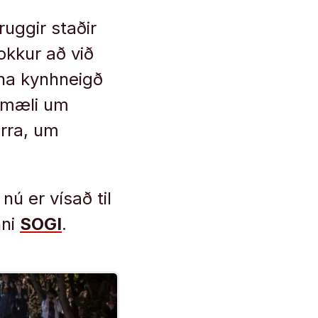
ruggir staðir
 okkur að við
eina kynhneigð
vímæli um
rra, um
ú er vísað til
nni
SOGI
.