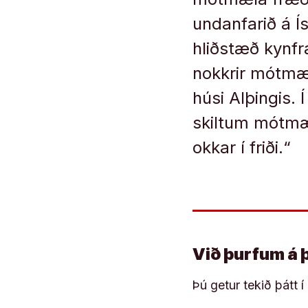
undanfarið á Í
hliðstæð kynf
nokkrir mótmæl
húsi Alþingis.
skiltum mótmæl
okkar í friði.“
Við þurfum á 
Þú getur tekið þátt 