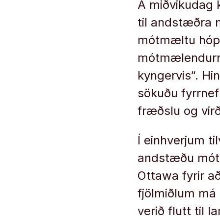
Á miðvikudag
til andstæðra
mótmæltu hópa
mótmælendurni
kyngervis“. H
sökuðu fyrrne
fræðslu og vir
Í einhverjum t
andstæðu mótm
Ottawa fyrir a
fjölmiðlum má 
verið flutt til l