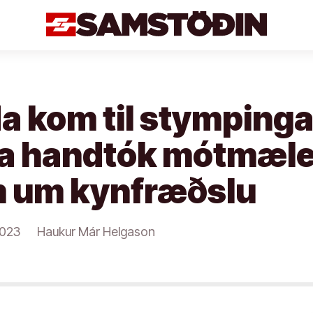
a kom til stympinga
la handtók mótmæle
 um kynfræðslu
2023
Haukur Már Helgason