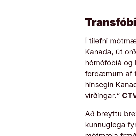
Transfóbí
Í tilefni mótm
Kanada, út orð
hómófóbíá og b
fordæmum af fe
hinsegin Kanad
virðingar.“
CT
Að breyttu br
kunnuglega fyri
mótmæla fræðsl