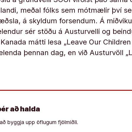
slandi, meðal fólks sem mótmælir því se
ræðsla, á skyldum forsendum. Á miðvik
endur sér stöðu á Austurvelli og beind
 Í Kanada mátti lesa „Leave Our Children
enda þennan dag, en við Austurvöll „L
þér að halda
í að byggja upp öflugum fjölmiðli.