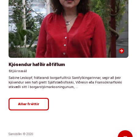
arrow_forward
Kjósendur hafðir að fíflum
Stjórnmál
Sabine Leskopf, fráfarandi borgarfulltrúi Samfylkingarinnar, segir að þeir
kjósendur sem hafi greitt Sjálfstæðisflokki, Viðreisn eða Framsóknarflokki
atkvæði sitt í borgarstjórnarkosningunum, …
Allar fréttir
Samstöðin © 2026