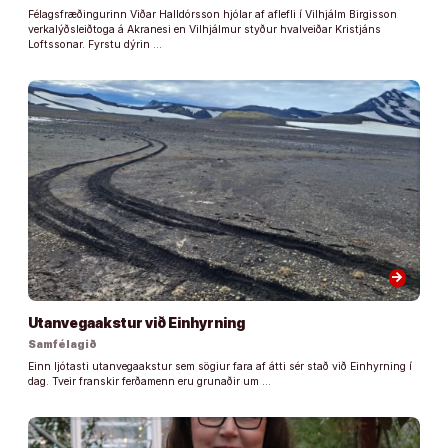
Félagsfræðingurinn Viðar Halldórsson hjólar af aflefli í Vilhjálm Birgisson
verkalýðsleiðtoga á Akranesi en Vilhjálmur styður hvalveiðar Kristjáns
Loftssonar. Fyrstu dýrin …
arrow_forward
Utanvegaakstur við Einhyrning
Samfélagið
Einn ljótasti utanvegaakstur sem sögiur fara af átti sér stað við Einhyrning í
dag. Tveir franskir ferðamenn eru grunaðir um …