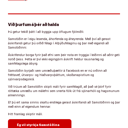
Við þurfum á þér að halda
Þú getur tekið þátt í að byggja upp öflugum fjölmiðli.
Samstöðin er í eigu lesenda, áhorfenda og áheyrenda. Með því að gerast
áskrifandi getur þú orðið félagi í Alþýðufélaginu og þar með eigandi að
Samstöðinni.
Áskrifendur borga fyrir það efni sem þeir nota en tryggja í leiðinni að aðrir geti
notið þess. Þetta er því ekki eigingjörn áskrift heldur rausnarleg og
samfélagslega ábyrg.
Samstöðin byrjaði sem umræðuþættir á Facebook en er nú orðinn að
fréttavef, útvarps- og hlaðvarpsþáttum, skoðanapistlum og
sjónvarpsdagskrá.
Við trúum að Samstöðin skipti máli fyrir samfélagið, að það sé þörf fyrir
róttæka umræðu um málefni sem snerta fólk út frá sjónarhóli og hagsmunum
almennings.
Ef þú ert sama sinnis skaltu endilega gerast áskrifandi að Samstöðinni og þar
með einn af eigendum hennar.
Þitt framlag skiptir máli.
arrow_forward
Ég vil styrkja Samstöðina