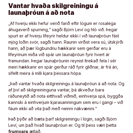
Vantar hvaða skilgreiningu á
launaþróun á að nota
„Af hverju ekki hefur verið farið eftir lögum er rosalega
áhugaverð spurning,“ sagði Björn Leví og hló við. Þegar
spurt er af hverju lífeyrir heldur ekki í við launaþróun fást
mjög loðin svör, sagði hann. Raunin virðist vera sú, útskýrði
hann, að þær lögbundnu hækkanir sem gerðar eru á
lífeyrinum miða við spár um launaþróun fyrir hvert ár
framundan. Þegar launaþróunin reynist ítrekað fela í sér
meiri hækkanir en spár gerður ráð fyrir gliðnar, ár frá ári,
sífellt meira á milli kjara þessara hópa.
„Það vantar hvaða skilgreiningu á launaþróun á að nota. Og
af því að skilgreininguna vantar, þá ákveður bara
ráðuneytið að nota eitthvað viðmið, einhverja spá, byggða
kannski á einhverjum kjarasamningum sem eru í gangi – við
fáum ekki að vita það með neinni nákvæmni.“
Það þýðir að bæta þarf skilgreiningu í lögin, sagði Björn
Leví, um það hvað launaþróun er. Og til þess væri þetta
frumvarp
ætlað.