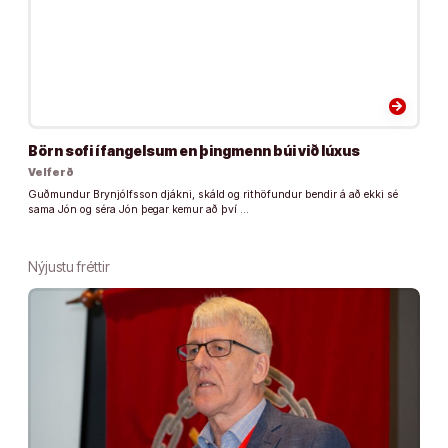
arrow_forward
Börn sofi í fangelsum en þingmenn búi við lúxus
Velferð
Guðmundur Brynjólfsson djákni, skáld og rithöfundur bendir á að ekki sé
sama Jón og séra Jón þegar kemur að því …
Nýjustu fréttir