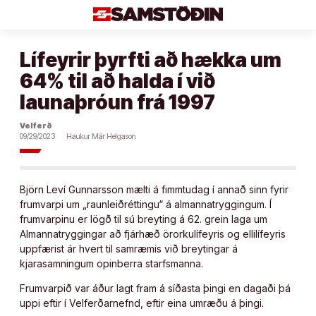
Áfram
að
efni
Lífeyrir þyrfti að hækka um
64% til að halda í við
launaþróun frá 1997
Velferð
09/29/2023
Haukur Már Helgason
Björn Leví Gunnarsson mælti á fimmtudag í annað sinn fyrir
frumvarpi um „raunleiðréttingu“ á almannatryggingum. Í
frumvarpinu er lögð til sú breyting á 62. grein laga um
Almannatryggingar að fjárhæð örorkulífeyris og ellilífeyris
uppfærist ár hvert til samræmis við breytingar á
kjarasamningum opinberra starfsmanna.
Frumvarpið var áður lagt fram á síðasta þingi en dagaði þá
uppi eftir í Velferðarnefnd, eftir eina umræðu á þingi.