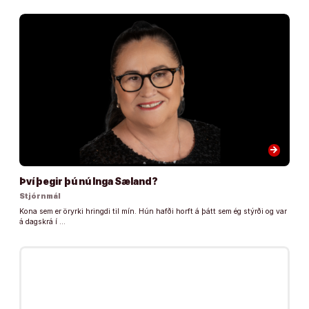
arrow_forward
Því þegir þú nú Inga Sæland?
Stjórnmál
Kona sem er öryrki hringdi til mín. Hún hafði horft á þátt sem ég stýrði og var
á dagskrá í …