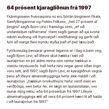
64 prósent kjaragliðnun frá 1997
Flutningsmenn frumvarpsins nú eru fjórtán þingmenn Pírata,
Samfylkingarinnar og Flokks Fólksins, „heil 27 prósent af
þinginu“ sagði Björn Leví í framsögu sinni, „ef við
undanskiljum ráðherrana“. Hann sagði gaman að sjá svona
mikinn stuðning við frumvarpið í meðflutningi og gerði ráð
fyrir að margir fleiri myndu styðja það ef þeir læsu það.
Fyrirkomulag þessarar greinar laganna er í dag á þann veg,
sagði Björn Leví, að lífeyrir skuli hækka í takt við
launaþróun en þó aldrei minna sem nemur hækkun á
vísitölu neysluverðs. Það hefur hins vegar gerst síðan lögin
voru sett, árið 1997, sagði Björn Leví, er kjaragliðnun vegna
þess að lífeyrir almannatrygginga hefur ekki haldið í við
launaþróun. „Hækkun örorkulífeyris hefur verið meiri en
verðbólga, sem betur fer, en lægri en launavísitalan, svo
munar mjög miklu, eða 64 prósentum frá 1997. Lífeyrir
almannatrygginga ætti að vera 64 prósent hærri til að halda
í við launaþróun frá 1997.“