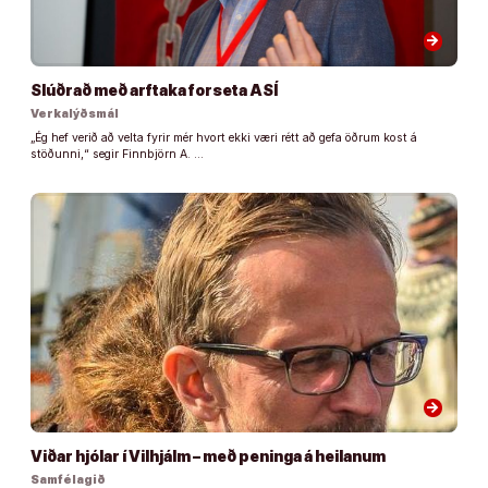
arrow_forward
Slúðrað með arftaka forseta ASÍ
Verkalýðsmál
„Ég hef verið að velta fyrir mér hvort ekki væri rétt að gefa öðrum kost á
stöðunni,“ segir Finnbjörn A. …
arrow_forward
Viðar hjólar í Vilhjálm – með peninga á heilanum
Samfélagið