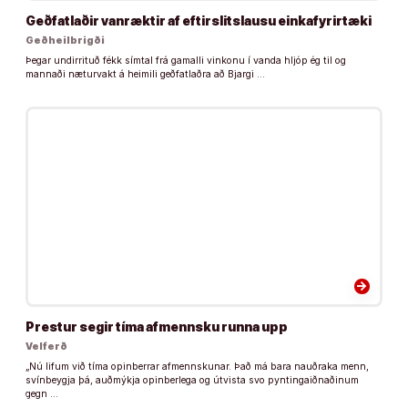
Geðfatlaðir vanræktir af eftirslitslausu einkafyrirtæki
Geðheilbrigði
Þegar undirrituð fékk símtal frá gamalli vinkonu í vanda hljóp ég til og
mannaði næturvakt á heimili geðfatlaðra að Bjargi …
arrow_forward
Prestur segir tíma afmennsku runna upp
Velferð
„Nú lifum við tíma opinberrar afmennskunar. Það má bara nauðraka menn,
svínbeygja þá, auðmýkja opinberlega og útvista svo pyntingaiðnaðinum
gegn …