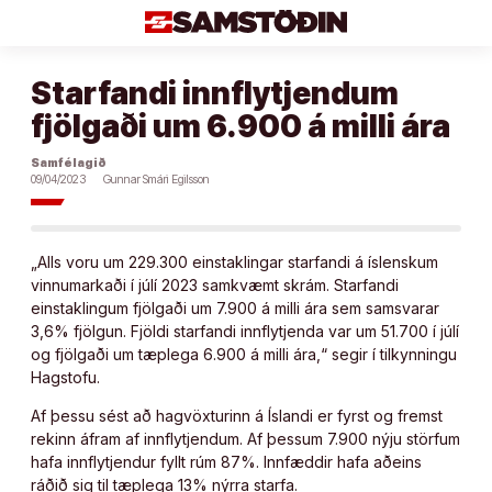
Áfram
að
efni
Starfandi innflytjendum
fjölgaði um 6.900 á milli ára
Samfélagið
09/04/2023
Gunnar Smári Egilsson
„Alls voru um 229.300 einstaklingar starfandi á íslenskum
vinnumarkaði í júlí 2023 samkvæmt skrám. Starfandi
einstaklingum fjölgaði um 7.900 á milli ára sem samsvarar
3,6% fjölgun. Fjöldi starfandi innflytjenda var um 51.700 í júlí
og fjölgaði um tæplega 6.900 á milli ára,“ segir í tilkynningu
Hagstofu.
Af þessu sést að hagvöxturinn á Íslandi er fyrst og fremst
rekinn áfram af innflytjendum. Af þessum 7.900 nýju störfum
hafa innflytjendur fyllt rúm 87%. Innfæddir hafa aðeins
ráðið sig til tæplega 13% nýrra starfa.