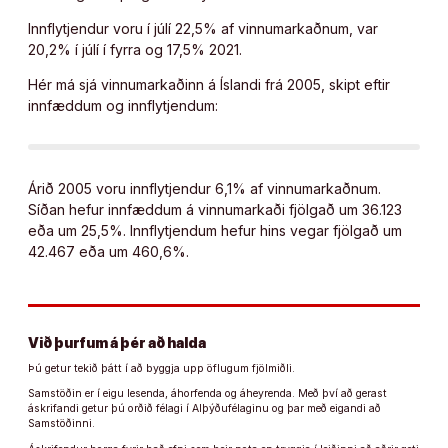
Innflytjendur voru í júlí 22,5% af vinnumarkaðnum, var
20,2% í júlí í fyrra og 17,5% 2021.
Hér má sjá vinnumarkaðinn á Íslandi frá 2005, skipt eftir
innfæddum og innflytjendum:
Árið 2005 voru innflytjendur 6,1% af vinnumarkaðnum.
Síðan hefur innfæddum á vinnumarkaði fjölgað um 36.123
eða um 25,5%. Innflytjendum hefur hins vegar fjölgað um
42.467 eða um 460,6%.
Við þurfum á þér að halda
Þú getur tekið þátt í að byggja upp öflugum fjölmiðli.
Samstöðin er í eigu lesenda, áhorfenda og áheyrenda. Með því að gerast
áskrifandi getur þú orðið félagi í Alþýðufélaginu og þar með eigandi að
Samstöðinni.