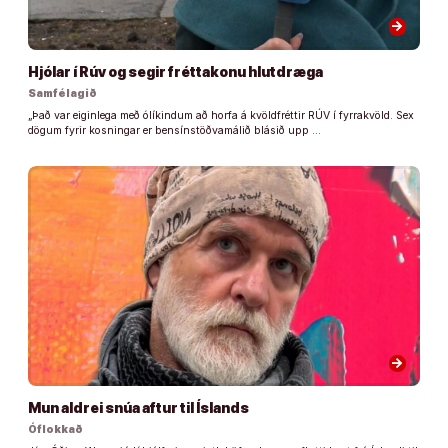
arrow_forward
Hjólar í Rúv og segir fréttakonu hlutdræga
Samfélagið
„Það var eiginlega með ólíkindum að horfa á kvöldfréttir RÚV í fyrrakvöld. Sex
dögum fyrir kosningar er bensínstöðvamálið blásið upp …
arrow_forward
Mun aldrei snúa aftur til Íslands
Óflokkað