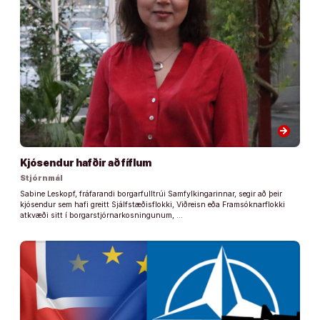
arrow_forward
Kjósendur hafðir að fíflum
Stjórnmál
Sabine Leskopf, fráfarandi borgarfulltrúi Samfylkingarinnar, segir að þeir
kjósendur sem hafi greitt Sjálfstæðisflokki, Viðreisn eða Framsóknarflokki
atkvæði sitt í borgarstjórnarkosningunum, …