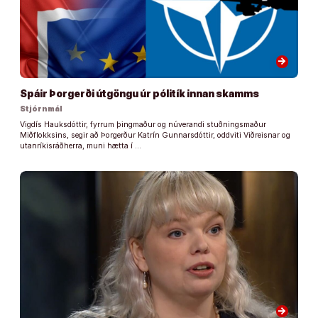
arrow_forward
Spáir Þorgerði útgöngu úr pólitík innan skamms
Stjórnmál
Vigdís Hauksdóttir, fyrrum þingmaður og núverandi stuðningsmaður
Miðflokksins, segir að Þorgerður Katrín Gunnarsdóttir, oddviti Viðreisnar og
utanríkisráðherra, muni hætta í …
arrow_forward