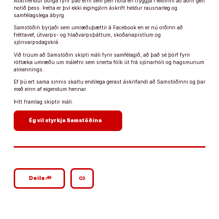
Áskrifendur borga fyrir það efni sem þeir nota en tryggja í leiðinni að aðrir geti
notið þess. Þetta er því ekki eigingjörn áskrift heldur rausnarleg og
samfélagslega ábyrg.
Samstöðin byrjaði sem umræðuþættir á Facebook en er nú orðinn að
fréttavef, útvarps- og hlaðvarpsþáttum, skoðanapistlum og
sjónvarpsdagskrá.
Við trúum að Samstöðin skipti máli fyrir samfélagið, að það sé þörf fyrir
róttæka umræðu um málefni sem snerta fólk út frá sjónarhóli og hagsmunum
almennings.
Ef þú ert sama sinnis skaltu endilega gerast áskrifandi að Samstöðinni og þar
með einn af eigendum hennar.
Þitt framlag skiptir máli.
arrow_forward
Ég vil styrkja Samstöðina
google_plus_reshare
link
Deila