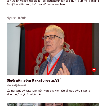
Jón Óðinn Waage júdóþjálfari og pistlahöfundur, sem flutti burt frá Íslandi til
Svíþjóðar, eftir hrun, hefur samið drápu sem hann …
Nýjustu fréttir
arrow_forward
Slúðrað með arftaka forseta ASÍ
Verkalýðsmál
„Ég hef verið að velta fyrir mér hvort ekki væri rétt að gefa öðrum kost á
stöðunni,“ segir Finnbjörn A. …