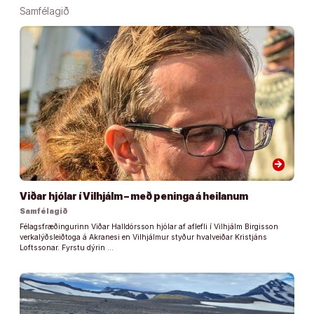
Samfélagið
arrow_forward
Viðar hjólar í Vilhjálm – með peninga á heilanum
Samfélagið
Félagsfræðingurinn Viðar Halldórsson hjólar af aflefli í Vilhjálm Birgisson
verkalýðsleiðtoga á Akranesi en Vilhjálmur styður hvalveiðar Kristjáns
Loftssonar. Fyrstu dýrin …