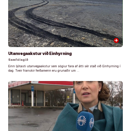
arrow_forward
Utanvegaakstur við Einhyrning
Samfélagið
Einn ljótasti utanvegaakstur sem sögiur fara af átti sér stað við Einhyrning í
dag. Tveir franskir ferðamenn eru grunaðir um …