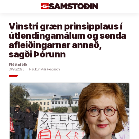
Áfram
að
efni
Vinstri græn prinsipplaus í
útlendingamálum og senda
afleiðingarnar annað,
sagði Þórunn
Flóttafólk
09/28/2023
Haukur Már Helgason