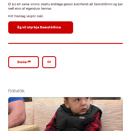
Ef þú ert sama sinnis skaltu endilega gerast áskrifandi að Samstöðinni og þar
með einn af eigendum hennar.
Þitt framlag skiptir máli.
arrow_forward
Ég vil styrkja Samstöðina
google_plus_reshare
link
Deila
Flóttafólk