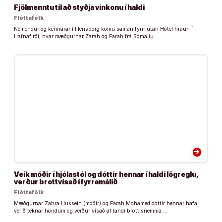
Fjölmenntu til að styðja vinkonu í haldi
Flóttafólk
Nemendur og kennarar í Flensborg komu saman fyrir utan Hótel hraun í
Hafnafirði, hvar mæðgurnar Zarah og Farah frá Sómalíu …
arrow_forward
Veik móðir í hjólastól og dóttir hennar í haldi lögreglu,
verður brottvísað í fyrramálið
Flóttafólk
Mæðgurnar Zahra Hussein (móðir) og Farah Mohamed dóttir hennar hafa
verið teknar höndum og verður vísað af landi brott snemma …