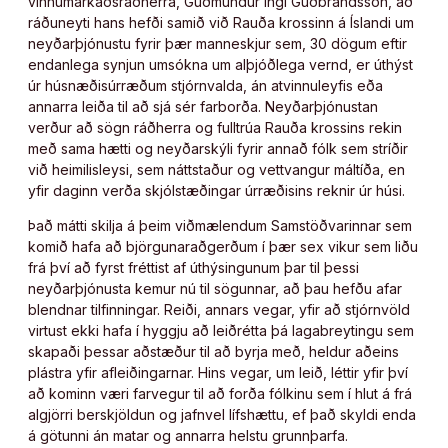
vinnumarkaðsráðherra, Guðmundur Ingi Guðbrandsson, að
ráðuneyti hans hefði samið við Rauða krossinn á Íslandi um
neyðarþjónustu fyrir þær manneskjur sem, 30 dögum eftir
endanlega synjun umsókna um alþjóðlega vernd, er úthýst
úr húsnæðisúrræðum stjórnvalda, án atvinnuleyfis eða
annarra leiða til að sjá sér farborða. Neyðarþjónustan
verður að sögn ráðherra og fulltrúa Rauða krossins rekin
með sama hætti og neyðarskýli fyrir annað fólk sem stríðir
við heimilisleysi, sem náttstaður og vettvangur máltíða, en
yfir daginn verða skjólstæðingar úrræðisins reknir úr húsi.
Það mátti skilja á þeim viðmælendum Samstöðvarinnar sem
komið hafa að björgunaraðgerðum í þær sex vikur sem liðu
frá því að fyrst fréttist af úthýsingunum þar til þessi
neyðarþjónusta kemur nú til sögunnar, að þau hefðu afar
blendnar tilfinningar. Reiði, annars vegar, yfir að stjórnvöld
virtust ekki hafa í hyggju að leiðrétta þá lagabreytingu sem
skapaði þessar aðstæður til að byrja með, heldur aðeins
plástra yfir afleiðingarnar. Hins vegar, um leið, léttir yfir því
að kominn væri farvegur til að forða fólkinu sem í hlut á frá
algjörri berskjöldun og jafnvel lífshættu, ef það skyldi enda
á götunni án matar og annarra helstu grunnþarfa.