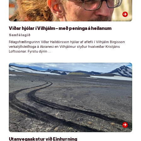
arrow_forward
Viðar hjólar í Vilhjálm – með peninga á heilanum
Samfélagið
Félagsfræðingurinn Viðar Halldórsson hjólar af aflefli í Vilhjálm Birgisson
verkalýðsleiðtoga á Akranesi en Vilhjálmur styður hvalveiðar Kristjáns
Loftssonar. Fyrstu dýrin …
arrow_forward
Utanvegaakstur við Einhyrning