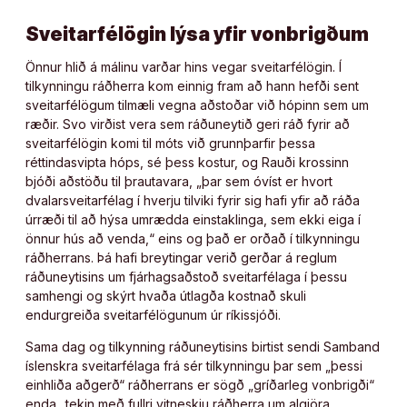
Sveitarfélögin lýsa yfir vonbrigðum
Önnur hlið á málinu varðar hins vegar sveitarfélögin. Í
tilkynningu ráðherra kom einnig fram að hann hefði sent
sveitarfélögum tilmæli vegna aðstoðar við hópinn sem um
ræðir. Svo virðist vera sem ráðuneytið geri ráð fyrir að
sveitarfélögin komi til móts við grunnþarfir þessa
réttindasvipta hóps, sé þess kostur, og Rauði krossinn
bjóði aðstöðu til þrautavara, „þar sem óvíst er hvort
dvalarsveitarfélag í hverju tilviki fyrir sig hafi yfir að ráða
úrræði til að hýsa umrædda einstaklinga, sem ekki eiga í
önnur hús að venda,“ eins og það er orðað í tilkynningu
ráðherrans. Þá hafi breytingar verið gerðar á reglum
ráðuneytisins um fjárhagsaðstoð sveitarfélaga í þessu
samhengi og skýrt hvaða útlagða kostnað skuli
endurgreiða sveitarfélögunum úr ríkissjóði.
Sama dag og tilkynning ráðuneytisins birtist sendi Samband
íslenskra sveitarfélaga frá sér tilkynningu þar sem „þessi
einhliða aðgerð“ ráðherrans er sögð „gríðarleg vonbrigði“
enda „tekin með fullri vitneskju ráðherra um algjöra