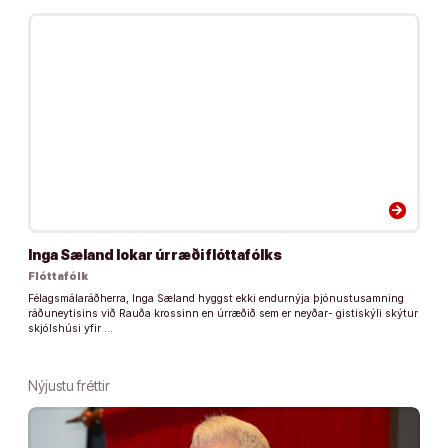
arrow_forward
Inga Sæland lokar úrræði flóttafólks
Flóttafólk
Félagsmálaráðherra, Inga Sæland hyggst ekki endurnýja þjónustusamning
ráðuneytisins við Rauða krossinn en úrræðið sem er neyðar- gistiskýli skýtur
skjólshúsi yfir …
Nýjustu fréttir