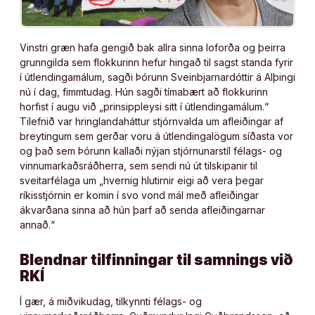
Vinstri græn hafa gengið bak allra sinna loforða og þeirra
grunngilda sem flokkurinn hefur hingað til sagst standa fyrir
í útlendingamálum, sagði Þórunn Sveinbjarnardóttir á Alþingi
nú í dag, fimmtudag. Hún sagði tímabært að flokkurinn
horfist í augu við „prinsippleysi sitt í útlendingamálum.“
Tilefnið var hringlandaháttur stjórnvalda um afleiðingar af
breytingum sem gerðar voru á útlendingalögum síðasta vor
og það sem Þórunn kallaði nýjan stjórnunarstíl félags- og
vinnumarkaðsráðherra, sem sendi nú út tilskipanir til
sveitarfélaga um „hvernig hlutirnir eigi að vera þegar
ríkisstjórnin er komin í svo vond mál með afleiðingar
ákvarðana sinna að hún þarf að senda afleiðingarnar
annað.“
Blendnar tilfinningar til samnings við
RKÍ
Í gær, á miðvikudag, tilkynnti félags- og