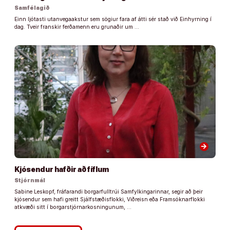
Samfélagið
Einn ljótasti utanvegaakstur sem sögiur fara af átti sér stað við Einhyrning í
dag. Tveir franskir ferðamenn eru grunaðir um …
arrow_forward
Kjósendur hafðir að fíflum
Stjórnmál
Sabine Leskopf, fráfarandi borgarfulltrúi Samfylkingarinnar, segir að þeir
kjósendur sem hafi greitt Sjálfstæðisflokki, Viðreisn eða Framsóknarflokki
atkvæði sitt í borgarstjórnarkosningunum, …