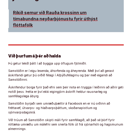
Ríkið semur við Rauða krossinn um
tímabundna neyðarþjónustu fyrir úthýst
flóttafólk
Við þurfum á þér að halda
Þú getur tekið þátt í að byggja upp öflugum fjölmiðli.
Samstöðin er í eigu lesenda, áhorfenda og áheyrenda. Með því að gerast
áskrifandi getur þú orðið félagi í Alþýðufélaginu og þar með eigandi að
Samstöðinni.
Áskrifendur borga fyrir það efni sem þeir nota en tryggja í leiðinni að aðrir geti
notið þess. Þetta er því ekki eigingjörn áskrift heldur rausnarleg og
samfélagslega ábyrg.
Samstöðin byrjaði sem umræðuþættir á Facebook en er nú orðinn að
fréttavef, útvarps- og hlaðvarpsþáttum, skoðanapistlum og
sjónvarpsdagskrá.
Við trúum að Samstöðin skipti máli fyrir samfélagið, að það sé þörf fyrir
róttæka umræðu um málefni sem snerta fólk út frá sjónarhóli og hagsmunum
almennings.