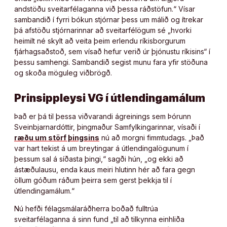
andstöðu sveitarfélaganna við þessa ráðstöfun.“ Vísar
sambandið í fyrri bókun stjórnar þess um málið og ítrekar
þá afstöðu stjórnarinnar að sveitarfélögum sé „hvorki
heimilt né skylt að veita þeim erlendu ríkisborgurum
fjárhagsaðstoð, sem vísað hefur verið úr þjónustu ríkisins“ í
þessu samhengi. Sambandið segist munu fara yfir stöðuna
og skoða möguleg viðbrögð.
Prinsippleysi VG í útlendingamálum
Það er þá til þessa viðvarandi ágreinings sem Þórunn
Sveinbjarnardóttir, þingmaður Samfylkingarinnar, vísaði í
ræðu um störf þingsins
nú að morgni fimmtudags. „Það
var hart tekist á um breytingar á útlendingalögunum í
þessum sal á síðasta þingi,“ sagði hún, „og ekki að
ástæðulausu, enda kaus meiri hlutinn hér að fara gegn
öllum góðum ráðum þeirra sem gerst þekkja til í
útlendingamálum.“
Nú hefði félagsmálaráðherra boðað fulltrúa
sveitarfélaganna á sinn fund „til að tilkynna einhliða