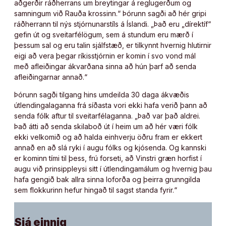
aðgerðir ráðherrans um breytingar á reglugerðum og
samningum við Rauða krossinn.“ Þórunn sagði að hér gripi
ráðherrann til nýs stjórnunarstíls á Íslandi. „Það eru „dírektíf“
gefin út og sveitarfélögum, sem á stundum eru mærð í
þessum sal og eru talin sjálfstæð, er tilkynnt hvernig hlutirnir
eigi að vera þegar ríkisstjórnin er komin í svo vond mál
með afleiðingar ákvarðana sinna að hún þarf að senda
afleiðingarnar annað.“
Þórunn sagði tilgang hins umdeilda 30 daga ákvæðis
útlendingalaganna frá síðasta vori ekki hafa verið þann að
senda fólk aftur til sveitarfélaganna. „Það var það aldrei.
Það átti að senda skilaboð út í heim um að hér væri fólk
ekki velkomið og að halda einhverju öðru fram er ekkert
annað en að slá ryki í augu fólks og kjósenda. Og kannski
er kominn tími til þess, frú forseti, að Vinstri græn horfist í
augu við prinsippleysi sitt í útlendingamálum og hvernig þau
hafa gengið bak allra sinna loforða og þeirra grunngilda
sem flokkurinn hefur hingað til sagst standa fyrir.“
Sjá einnig