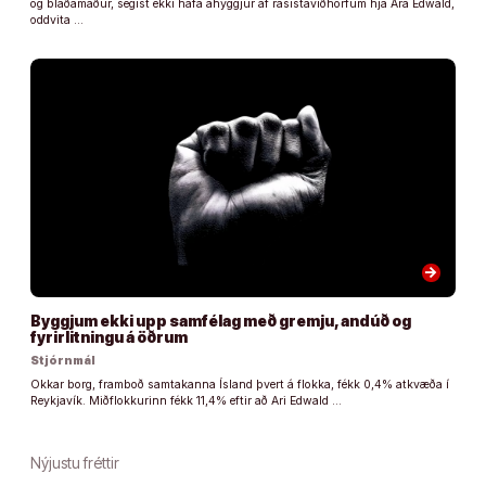
og blaðamaður, segist ekki hafa áhyggjur af rasistaviðhorfum hjá Ara Edwald,
oddvita …
arrow_forward
Byggjum ekki upp samfélag með gremju, andúð og
fyrirlitningu á öðrum
Stjórnmál
Okkar borg, framboð samtakanna Ísland þvert á flokka, fékk 0,4% atkvæða í
Reykjavík. Miðflokkurinn fékk 11,4% eftir að Ari Edwald …
Nýjustu fréttir