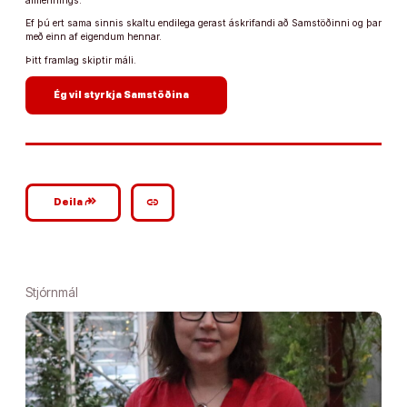
almennings.
Ef þú ert sama sinnis skaltu endilega gerast áskrifandi að Samstöðinni og þar
með einn af eigendum hennar.
Þitt framlag skiptir máli.
arrow_forward
Ég vil styrkja Samstöðina
google_plus_reshare
link
Deila
Stjórnmál