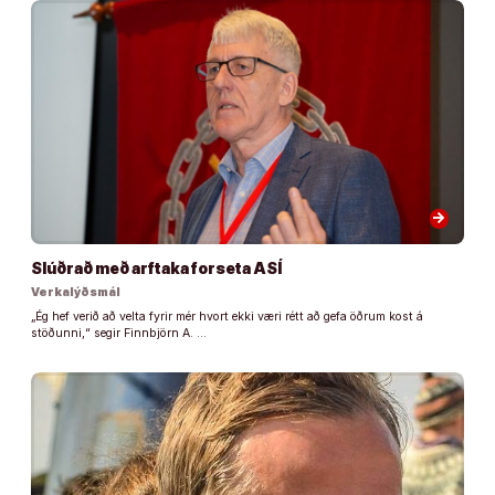
arrow_forward
Slúðrað með arftaka forseta ASÍ
Verkalýðsmál
„Ég hef verið að velta fyrir mér hvort ekki væri rétt að gefa öðrum kost á
stöðunni,“ segir Finnbjörn A. …