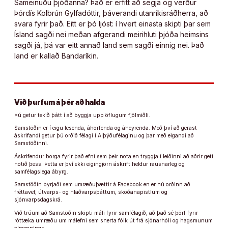
Sameinuðu þjóðanna? Það er erfitt að segja og verður
Þórdís Kolbrún Gylfadóttir, þáverandi utanríkisráðherra, að
svara fyrir það. Eitt er þó ljóst: í hvert einasta skipti þar sem
Ísland sagði nei meðan afgerandi meirihluti þjóða heimsins
sagði já, þá var eitt annað land sem sagði einnig nei. Það
land er kallað Bandaríkin.
Við þurfum á þér að halda
Þú getur tekið þátt í að byggja upp öflugum fjölmiðli.
Samstöðin er í eigu lesenda, áhorfenda og áheyrenda. Með því að gerast
áskrifandi getur þú orðið félagi í Alþýðufélaginu og þar með eigandi að
Samstöðinni.
Áskrifendur borga fyrir það efni sem þeir nota en tryggja í leiðinni að aðrir geti
notið þess. Þetta er því ekki eigingjörn áskrift heldur rausnarleg og
samfélagslega ábyrg.
Samstöðin byrjaði sem umræðuþættir á Facebook en er nú orðinn að
fréttavef, útvarps- og hlaðvarpsþáttum, skoðanapistlum og
sjónvarpsdagskrá.
Við trúum að Samstöðin skipti máli fyrir samfélagið, að það sé þörf fyrir
róttæka umræðu um málefni sem snerta fólk út frá sjónarhóli og hagsmunum