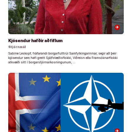
arrow_forward
Kjósendur hafðir að fíflum
Stjórnmál
Sabine Leskopf, fráfarandi borgarfulltrúi Samfylkingarinnar, segir að þeir
kjósendur sem hafi greitt Sjálfstæðisflokki, Viðreisn eða Framsóknarflokki
atkvæði sitt í borgarstjórnarkosningunum, …
arrow_forward