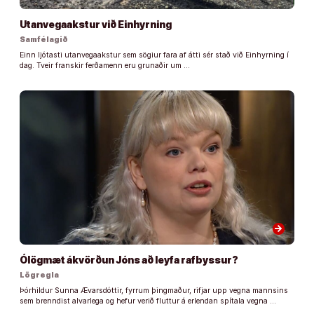
Utanvegaakstur við Einhyrning
Samfélagið
Einn ljótasti utanvegaakstur sem sögiur fara af átti sér stað við Einhyrning í
dag. Tveir franskir ferðamenn eru grunaðir um …
arrow_forward
Ólögmæt ákvörðun Jóns að leyfa rafbyssur?
Lögregla
Þórhildur Sunna Ævarsdóttir, fyrrum þingmaður, rifjar upp vegna mannsins
sem brenndist alvarlega og hefur verið fluttur á erlendan spítala vegna …