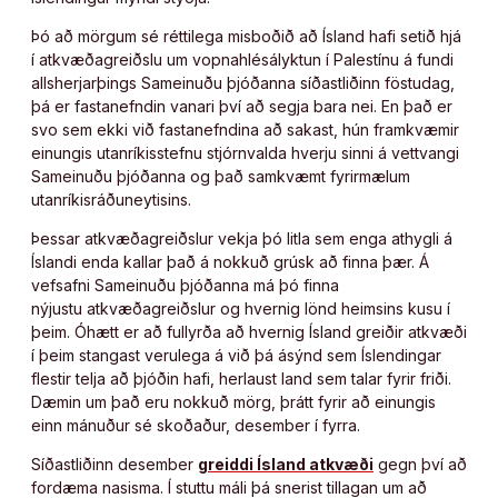
Þó að mörgum sé réttilega misboðið að Ísland hafi setið hjá
í atkvæðagreiðslu um vopnahlésályktun í Palestínu á fundi
allsherjarþings Sameinuðu þjóðanna síðastliðinn föstudag,
þá er fastanefndin vanari því að segja bara nei. En það er
svo sem ekki við fastanefndina að sakast, hún framkvæmir
einungis utanríkisstefnu stjórnvalda hverju sinni á vettvangi
Sameinuðu þjóðanna og það samkvæmt fyrirmælum
utanríkisráðuneytisins.
Þessar atkvæðagreiðslur vekja þó litla sem enga athygli á
Íslandi enda kallar það á nokkuð grúsk að finna þær. Á
vefsafni Sameinuðu þjóðanna má þó finna
nýjustu atkvæðagreiðslur og hvernig lönd heimsins kusu í
þeim. Óhætt er að fullyrða að hvernig Ísland greiðir atkvæði
í þeim stangast verulega á við þá ásýnd sem Íslendingar
flestir telja að þjóðin hafi, herlaust land sem talar fyrir friði.
Dæmin um það eru nokkuð mörg, þrátt fyrir að einungis
einn mánuður sé skoðaður, desember í fyrra.
Síðastliðinn desember
greiddi Ísland atkvæði
gegn því að
fordæma nasisma. Í stuttu máli þá snerist tillagan um að