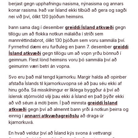
berjast gegn upphafningu nasisma, nýnasisma og annars
konar rasisma. Það var Ísland ekki tilbúið að gera og sagði
nei við því, ólíkt 120 þjóðum heimsins.
Þann sama dag í desember
greiddi Ísland atkvæði
gegn
tillögu um að flokka notkun málaliða í stríði sem
mannréttindabrot, ólíkt 130 þjóðum sem voru sammála því.
Fyrrnefnd dæmi eru furðuleg en þann 7. desember
greiddi
Ísland atkvæði
gegn tillögu um að vopn yrðu bönnuð í
geimnum. Flest lönd heimsins voru þó sammála því að
geimurinn væri betri án vopna.
Svo eru það mál tengd kjarnorku. Margir halda að opinber
afstaða Íslands til kjarnorkuvopna sé að þau séu ekki af
hinu góða. Sá misskilningur er líklega byggður á því að
íslensk stjórnvöld vilji þau ekki á Ísland en það þýðir ekki
að við séum á móti þeim. Í það minnsta
greiddi Ísland
atkvæði
gegn því að almennt bann yrði á notkun þeirra og
einnig í
annarri atkvæðagreiðslu
að draga úr
kjarnorkuvá.
En hvað veldur því að Ísland kýs svona á vettvangi