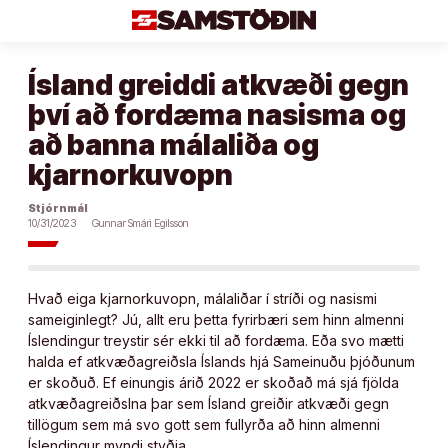
Áfram
að
efni
Ísland greiddi atkvæði gegn
því að fordæma nasisma og
að banna málaliða og
kjarnorkuvopn
Stjórnmál
10/31/2023
Gunnar Smári Egilsson
Hvað eiga kjarnorkuvopn, málaliðar í stríði og nasismi
sameiginlegt? Jú, allt eru þetta fyrirbæri sem hinn almenni
Íslendingur treystir sér ekki til að fordæma. Eða svo mætti
halda ef atkvæðagreiðsla Íslands hjá Sameinuðu þjóðunum
er skoðuð. Ef einungis árið 2022 er skoðað má sjá fjölda
atkvæðagreiðslna þar sem Ísland greiðir atkvæði gegn
tillögum sem má svo gott sem fullyrða að hinn almenni
Íslendingur myndi styðja.