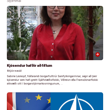
Stjórnmál
arrow_forward
Kjósendur hafðir að fíflum
Stjórnmál
Sabine Leskopf, fráfarandi borgarfulltrúi Samfylkingarinnar, segir að þeir
kjósendur sem hafi greitt Sjálfstæðisflokki, Viðreisn eða Framsóknarflokki
atkvæði sitt í borgarstjórnarkosningunum, …