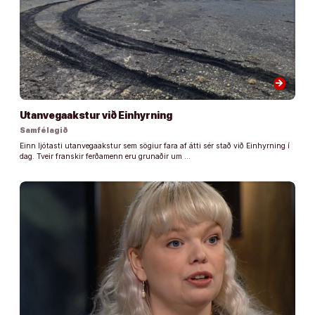
arrow_forward
Utanvegaakstur við Einhyrning
Samfélagið
Einn ljótasti utanvegaakstur sem sögiur fara af átti sér stað við Einhyrning í
dag. Tveir franskir ferðamenn eru grunaðir um …