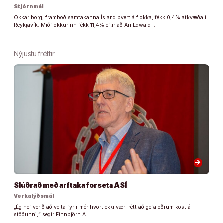
Stjórnmál
Okkar borg, framboð samtakanna Ísland þvert á flokka, fékk 0,4% atkvæða í
Reykjavík. Miðflokkurinn fékk 11,4% eftir að Ari Edwald …
Nýjustu fréttir
arrow_forward
Slúðrað með arftaka forseta ASÍ
Verkalýðsmál
„Ég hef verið að velta fyrir mér hvort ekki væri rétt að gefa öðrum kost á
stöðunni,“ segir Finnbjörn A. …