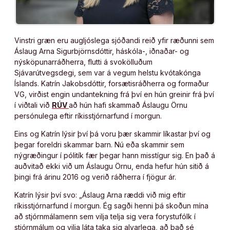
Vinstri græn eru augljóslega sjóðandi reið yfir ræðunni sem
Áslaug Arna Sigurbjörnsdóttir, háskóla-, iðnaðar- og
nýsköpunarráðherra, flutti á svokölluðum
Sjávarútvegsdegi, sem var á vegum helstu kvótakónga
Íslands. Katrín Jakobsdóttir, forsætisráðherra og formaður
VG, virðist engin undantekning frá því en hún greinir frá því
í viðtali við
RÚV
að hún hafi skammað Áslaugu Örnu
persónulega eftir ríkisstjórnarfund í morgun.
Eins og Katrín lýsir því þá voru þær skammir líkastar því og
þegar foreldri skammar barn. Nú eða skammir sem
nýgræðingur í pólitík fær þegar hann misstígur sig. En það á
auðvitað ekki við um Áslaugu Örnu, enda hefur hún sitið á
þingi frá árinu 2016 og verið ráðherra í fjögur ár.
Katrín lýsir því svo: „Áslaug Arna ræddi við mig eftir
ríkisstjórnarfund í morgun. Ég sagði henni þá skoðun mína
að stjórnmálamenn sem vilja telja sig vera forystufólk í
stjórnmálum og vilja láta taka sig alvarlega, að það sé