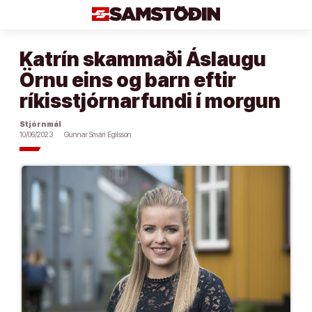
Áfram
að
efni
Katrín skammaði Áslaugu
Örnu eins og barn eftir
ríkisstjórnarfundi í morgun
Stjórnmál
10/06/2023
Gunnar Smári Egilsson