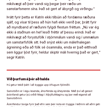
mikilvægt að þeir vandi sig þegar þeir ræða um
samstarfsmenn sína. Það sé gert af ábyrgð og virðingu.“
Þrátt fyrir þetta er Katrín ekki tilbúin að fordæma ræðuna
sjálf, og vísar til þess að hún hafi ekki verið þar, þrátt fyrir
að myndband af ræðunni fylgdi flestum fréttum. „Nú var ég
ekki á staðnum en hef lesið fréttir af þessu erindi. Það er
mikilvægt að forystufólk í stjórnmálum vandi sig í ummælum
um samstarfsfólk sitt. Það snýst ekki um málefnalegan
ágreining eða að fólk sé ósammála, enda er það eitthvað
sem liggur ljóst fyrir, heldur skiptir máli hvernig það er gert,“
segir Katrín.
Við þurfum á þér að halda
Þú getur tekið þátt í að byggja upp öflugum fjölmiðli.
Samstöðin er í eigu lesenda, áhorfenda og áheyrenda. Með því að gerast
áskrifandi getur þú orðið félagi í Alþýðufélaginu og þar með eigandi að
Samstöðinni.
Áskrifendur borga fyrir það efni sem þeir nota en tryggja í leiðinni að aðrir geti