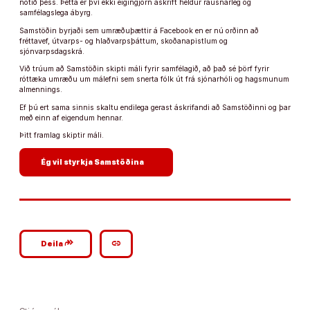
notið þess. Þetta er því ekki eigingjörn áskrift heldur rausnarleg og
samfélagslega ábyrg.
Samstöðin byrjaði sem umræðuþættir á Facebook en er nú orðinn að
fréttavef, útvarps- og hlaðvarpsþáttum, skoðanapistlum og
sjónvarpsdagskrá.
Við trúum að Samstöðin skipti máli fyrir samfélagið, að það sé þörf fyrir
róttæka umræðu um málefni sem snerta fólk út frá sjónarhóli og hagsmunum
almennings.
Ef þú ert sama sinnis skaltu endilega gerast áskrifandi að Samstöðinni og þar
með einn af eigendum hennar.
Þitt framlag skiptir máli.
arrow_forward
Ég vil styrkja Samstöðina
google_plus_reshare
link
Deila