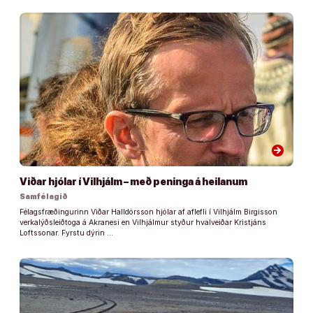
arrow_forward
Viðar hjólar í Vilhjálm – með peninga á heilanum
Samfélagið
Félagsfræðingurinn Viðar Halldórsson hjólar af aflefli í Vilhjálm Birgisson
verkalýðsleiðtoga á Akranesi en Vilhjálmur styður hvalveiðar Kristjáns
Loftssonar. Fyrstu dýrin …