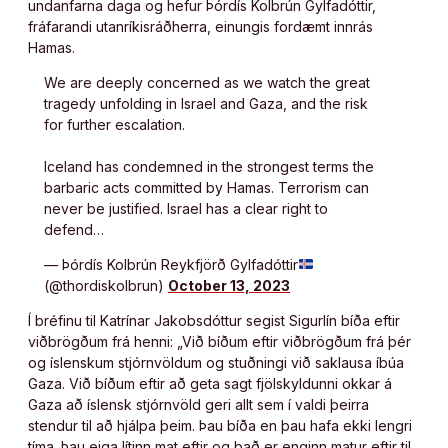
undanfarna daga og hefur Þórdís Kolbrún Gylfadóttir,
fráfarandi utanríkisráðherra, einungis fordæmt innrás
Hamas.
We are deeply concerned as we watch the great
tragedy unfolding in Israel and Gaza, and the risk
for further escalation.
Iceland has condemned in the strongest terms the
barbaric acts committed by Hamas. Terrorism can
never be justified. Israel has a clear right to
defend…
— Þórdís Kolbrún Reykfjörð Gylfadóttir
(@thordiskolbrun)
October 13, 2023
Í bréfinu til Katrínar Jakobsdóttur segist Sigurlín bíða eftir
viðbrögðum frá henni: „Við bíðum eftir viðbrögðum frá þér
og íslenskum stjórnvöldum og stuðningi við saklausa íbúa
Gaza. Við bíðum eftir að geta sagt fjölskyldunni okkar á
Gaza að íslensk stjórnvöld geri allt sem í valdi þeirra
stendur til að hjálpa þeim. Þau bíða en þau hafa ekki lengri
tíma. Þau eiga lítinn mat eftir og það er enginn matur eftir til