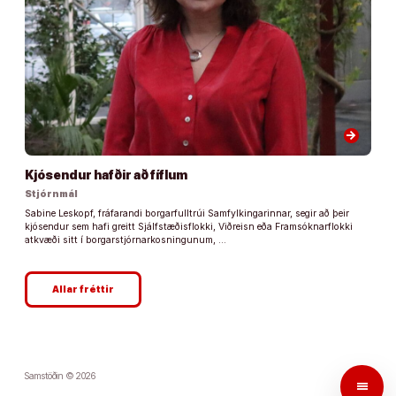
arrow_forward
Kjósendur hafðir að fíflum
Stjórnmál
Sabine Leskopf, fráfarandi borgarfulltrúi Samfylkingarinnar, segir að þeir
kjósendur sem hafi greitt Sjálfstæðisflokki, Viðreisn eða Framsóknarflokki
atkvæði sitt í borgarstjórnarkosningunum, …
Allar fréttir
Samstöðin © 2026
menu