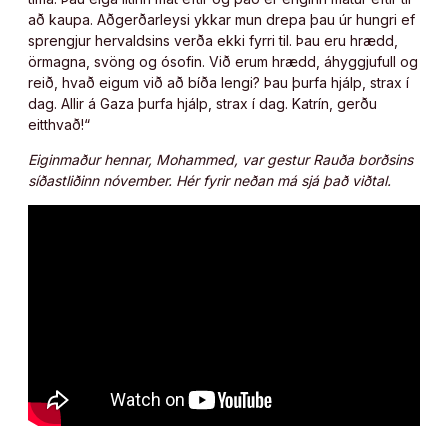
að kaupa. Aðgerðarleysi ykkar mun drepa þau úr hungri ef
sprengjur hervaldsins verða ekki fyrri til. Þau eru hrædd,
örmagna, svöng og ósofin. Við erum hrædd, áhyggjufull og
reið, hvað eigum við að bíða lengi? Þau þurfa hjálp, strax í
dag. Allir á Gaza þurfa hjálp, strax í dag. Katrín, gerðu
eitthvað!“
Eiginmaður hennar, Mohammed, var gestur Rauða borðsins
síðastliðinn nóvember. Hér fyrir neðan má sjá það viðtal.