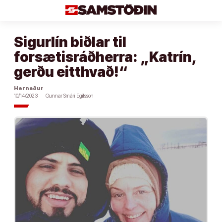
Áfram
að
efni
Sigurlín biðlar til
forsætisráðherra: „Katrín,
gerðu eitthvað!“
Hernaður
10/14/2023
Gunnar Smári Egilsson