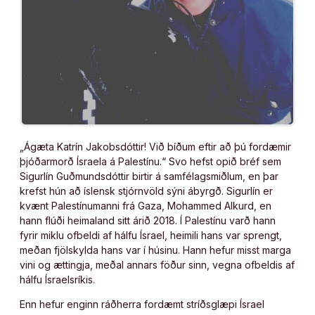
„Ágæta Katrín Jakobsdóttir! Við bíðum eftir að þú fordæmir
þjóðarmorð Ísraela á Palestínu.“ Svo hefst opið bréf sem
Sigurlín Guðmundsdóttir birtir á samfélagsmiðlum, en þar
krefst hún að íslensk stjórnvöld sýni ábyrgð. Sigurlín er
kvænt Palestínumanni frá Gaza, Mohammed Alkurd, en
hann flúði heimaland sitt árið 2018. Í Palestínu varð hann
fyrir miklu ofbeldi af hálfu Ísrael, heimili hans var sprengt,
meðan fjölskylda hans var í húsinu. Hann hefur misst marga
vini og ættingja, meðal annars föður sinn, vegna ofbeldis af
hálfu Ísraelsríkis.
Enn hefur enginn ráðherra fordæmt stríðsglæpi Ísrael