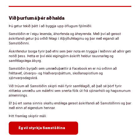
Við þurfum á þér að halda
Þú getur tekið þátt í að byggja upp öflugum fjölmiðli.
Samstöðin er í eigu lesenda, áhorfenda og áheyrenda. Með því að gerast
áskrifandi getur þú orðið félagi í Alþýðufélaginu og þar með eigandi að
Samstöðinni.
Áskrifendur borga fyrir það efni sem þeir nota en tryggja í leiðinni að aðrir geti
notið þess. Þetta er því ekki eigingjörn áskrift heldur rausnarleg og
samfélagslega ábyrg.
Samstöðin byrjaði sem umræðuþættir á Facebook en er nú orðinn að
fréttavef, útvarps- og hlaðvarpsþáttum, skoðanapistlum og
sjónvarpsdagskrá.
Við trúum að Samstöðin skipti máli fyrir samfélagið, að það sé þörf fyrir
róttæka umræðu um málefni sem snerta fólk út frá sjónarhóli og hagsmunum
almennings.
Ef þú ert sama sinnis skaltu endilega gerast áskrifandi að Samstöðinni og þar
með einn af eigendum hennar.
Þitt framlag skiptir máli.
arrow_forward
Ég vil styrkja Samstöðina