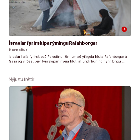
arrow_forward
Ísraelar fyrirskipa rýmingu Rafahborgar
Hernaður
Ísraelar hafa fyrirskipað Palestínumönnum að yfirgefa hluta Rafahborgar á
Gaza og virðast þær fyrirskipanir vera hluti af undirbúningi fyrir löngu …
Nýjustu fréttir