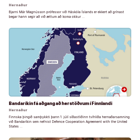
Hernaður
Bjarni Már Magnússon prófessor við Háskóla Íslands er ekkert að grínast
þegar hann segir að við ættum að koma okkur …
arrow_forward
Bandaríkin fá aðgang að herstöðvum í Finnlandi
Hernaður
Finnska þingið samþykkti þann 1. júlí síðastliðinn tvíhliða hernaðarsamning
við Bandaríkin sem nefnist Defence Cooperation Agreement with the United
States …