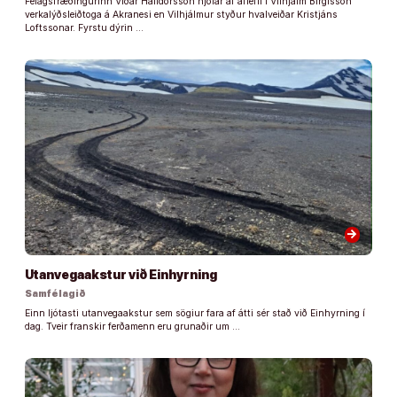
Félagsfræðingurinn Viðar Halldórsson hjólar af aflefli í Vilhjálm Birgisson
verkalýðsleiðtoga á Akranesi en Vilhjálmur styður hvalveiðar Kristjáns
Loftssonar. Fyrstu dýrin …
arrow_forward
Utanvegaakstur við Einhyrning
Samfélagið
Einn ljótasti utanvegaakstur sem sögiur fara af átti sér stað við Einhyrning í
dag. Tveir franskir ferðamenn eru grunaðir um …