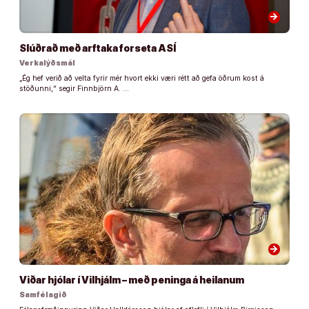
arrow_forward
Slúðrað með arftaka forseta ASÍ
Verkalýðsmál
„Ég hef verið að velta fyrir mér hvort ekki væri rétt að gefa öðrum kost á
stöðunni,“ segir Finnbjörn A. …
arrow_forward
Viðar hjólar í Vilhjálm – með peninga á heilanum
Samfélagið