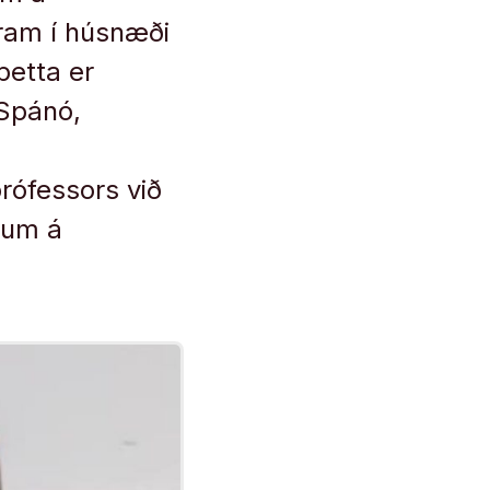
fram í húsnæði
þetta er
 Spánó,
a
rófessors við
gum á