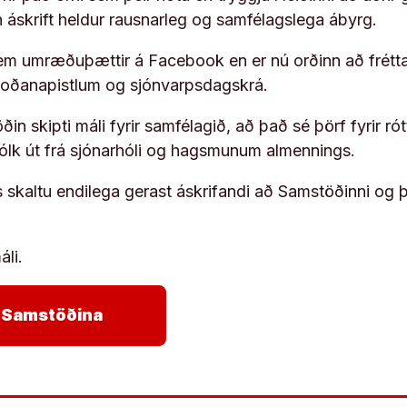
rn áskrift heldur rausnarleg og samfélagslega ábyrg.
em umræðuþættir á Facebook en er nú orðinn að frétta
koðanapistlum og sjónvarpsdagskrá.
in skipti máli fyrir samfélagið, að það sé þörf fyrir
fólk út frá sjónarhóli og hagsmunum almennings.
s skaltu endilega gerast áskrifandi að Samstöðinni og 
áli.
arrow_forward
ja Samstöðina