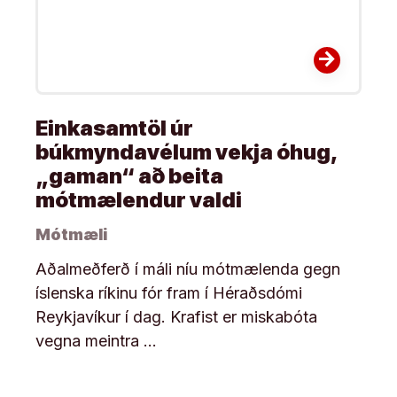
arrow_forward
Einkasamtöl úr
búkmyndavélum vekja óhug,
„gaman“ að beita
mótmælendur valdi
Mótmæli
Aðalmeðferð í máli níu mótmælenda gegn
íslenska ríkinu fór fram í Héraðsdómi
Reykjavíkur í dag. Krafist er miskabóta
vegna meintra …