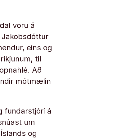
dal voru á
r Jakobsdóttur
hendur, eins og
kjunum, til
opnahlé. Að
undir mótmælin
 fundarstjóri á
 snúast um
 Íslands og