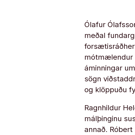
Ólafur Ólafsso
meðal fundarge
forsætisráðher
mótmælendur h
áminningar um
sögn viðstaddr
og klöppuðu fy
Ragnhildur Helg
málþinginu su
annað. Róbert 