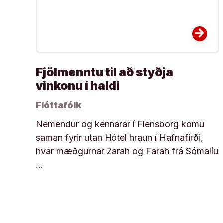
arrow_forward
Fjölmenntu til að styðja
vinkonu í haldi
Flóttafólk
Nemendur og kennarar í Flensborg komu
saman fyrir utan Hótel hraun í Hafnafirði,
hvar mæðgurnar Zarah og Farah frá Sómalíu
…