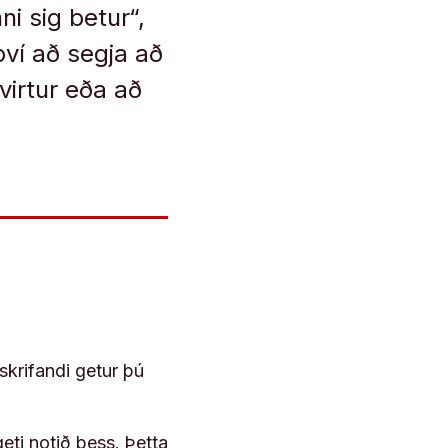
i sig betur“,
ví að segja að
virtur eða að
skrifandi getur þú
geti notið þess. Þetta