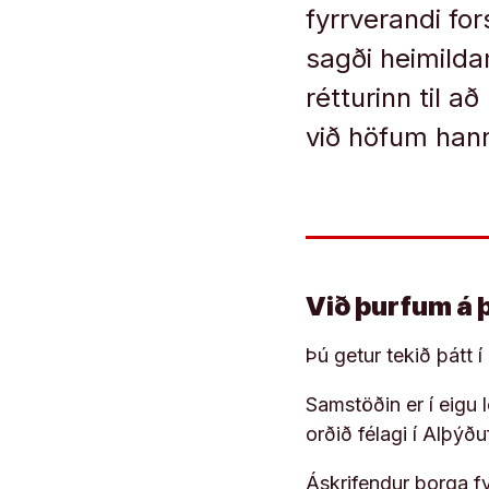
fyrrverandi fo
sagði heimilda
rétturinn til 
við höfum han
Við þurfum á 
Þú getur tekið þátt 
Samstöðin er í eigu
orðið félagi í Alþýð
Áskrifendur borga fyr