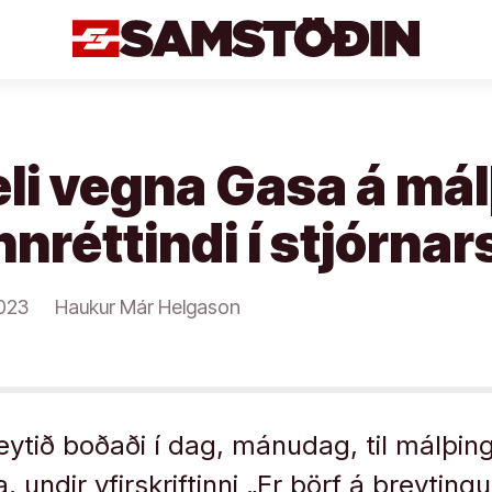
i vegna Gasa á mál
réttindi í stjórnar
023
Haukur Már Helgason
ytið boðaði í dag, mánudag, til málþin
a, undir yfirskriftinni „Er þörf á breyting