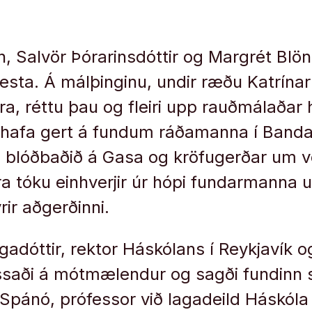
n, Salvör Þórarinsdóttir og Margrét Blön
sta. Á málþinginu, undir ræðu Katrína
ra, réttu þau og fleiri upp rauðmálaðar 
afa gert á fundum ráðamanna í Bandarí
 blóðbaðið á Gasa og kröfugerðar um v
a tóku einhverjir úr hópi fundarmanna 
rir aðgerðinni.
adóttir, rektor Háskólans í Reykjavík og
ssaði á mótmælendur og sagði fundinn
Spánó, prófessor við lagadeild Háskóla