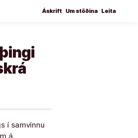
Áskrift
Um stöðina
Leita
þingi
skrá
gs í samvinnu
um á