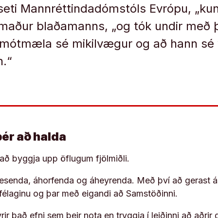
rseti Mannréttindadómstóls Evrópu, „kunn
maður blaðamanns, „og tók undir með þ
að mótmæla sé mikilvægur og að hann sé 
n.“
þér að halda
í að byggja upp öflugum fjölmiðli.
 lesenda, áhorfenda og áheyrenda. Með því að gerast á
ufélaginu og þar með eigandi að Samstöðinni.
ir það efni sem þeir nota en tryggja í leiðinni að aðrir 