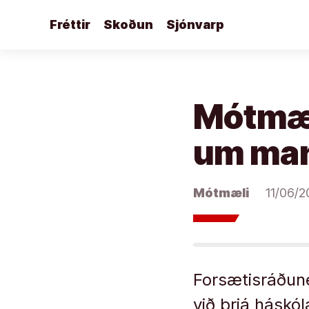
Áfram
Fréttir
Skoðun
Sjónvarp
að
efni
Mótmæl
um mann
Mótmæli
11/06/2
Forsætisráðune
við þrjá háskól