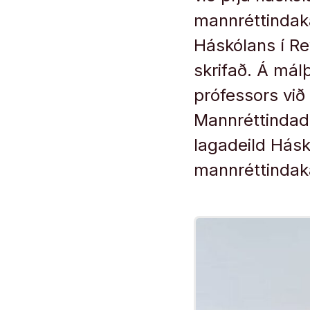
mannréttindaka
Háskólans í Re
skrifað. Á mál
prófessors við
Mannréttindadó
lagadeild Hásk
mannréttindaka