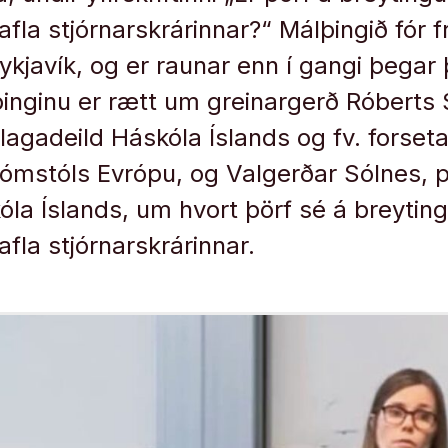
fla stjórnarskrárinnar?“ Málþingið fór 
ykjavík, og er raunar enn í gangi þegar 
þinginu er rætt um greinargerð Róberts
 lagadeild Háskóla Íslands og fv. forset
mstóls Evrópu, og Valgerðar Sólnes, p
óla Íslands, um hvort þörf sé á breytin
fla stjórnarskrárinnar.