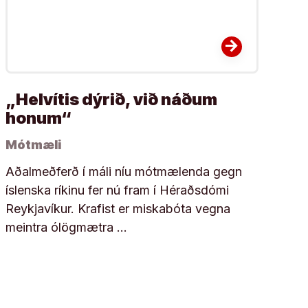
arrow_forward
„Helvítis dýrið, við náðum
honum“
Mótmæli
Aðalmeðferð í máli níu mótmælenda gegn
íslenska ríkinu fer nú fram í Héraðsdómi
Reykjavíkur. Krafist er miskabóta vegna
meintra ólögmætra …