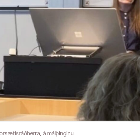
forsætisráðherra, á málþinginu.