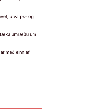
vef, útvarps- og
 róttæka umræðu um
þar með einn af