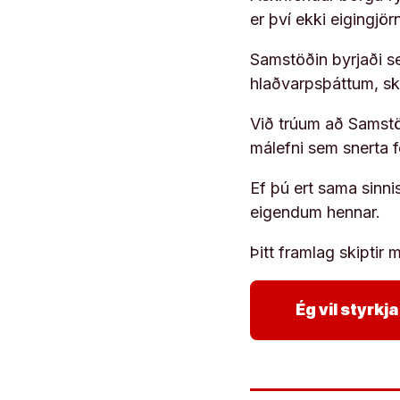
er því ekki eigingjö
Samstöðin byrjaði s
hlaðvarpsþáttum, s
Við trúum að Samstöð
málefni sem snerta 
Ef þú ert sama sinni
eigendum hennar.
Þitt framlag skiptir m
Ég vil styrk