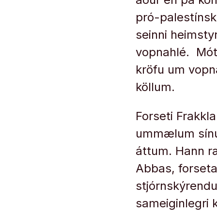
pró-palestínsk
seinni heimsty
vopnahlé. Mót
kröfu um vopna
köllum.
Forseti Frakkl
ummælum sínum
áttum. Hann ræ
Abbas, forseta
stjórnskýrend
sameiginlegri 