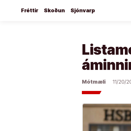
Áfram
Fréttir
Skoðun
Sjónvarp
að
efni
Listame
áminni
Mótmæli
11/20/2