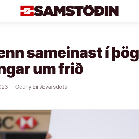
nn sameinast í þögn
ngar um frið
023
Oddný Eir Ævarsdóttir