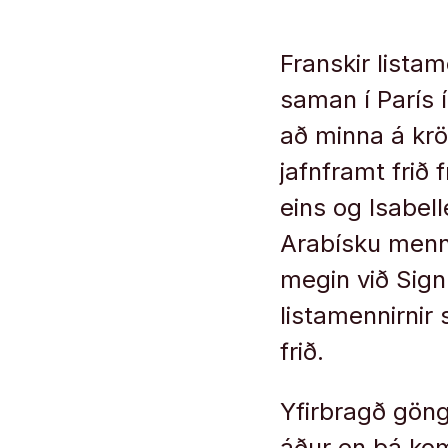
Franskir lista
saman í París 
að minna á krö
jafnframt frið
eins og Isabel
Arabísku menni
megin við Sign
listamennirnir
frið.
Yfirbragð gön
áður en þá ko