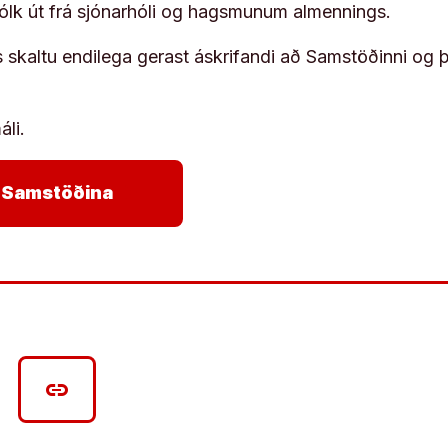
fólk út frá sjónarhóli og hagsmunum almennings.
s skaltu endilega gerast áskrifandi að Samstöðinni og 
áli.
arrow_forward
ja Samstöðina
link