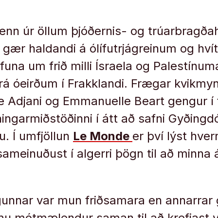
menn úr öllum þjóðernis- og trúarbrag
í gær haldandi á ólífutrjágreinum og hví
funa um frið milli Ísraela og Palestínu
 frá óeirðum í Frakklandi. Frægar kvikmy
le Adjani og Emmanuelle Beart gengur í 
ngarmiðstöðinni í átt að safni Gyðingd
u. Í umfjöllun
Le Monde
er því lýst hver
 sameinuðust í algerri þögn til að minna
gunnar var mun friðsamara en annarrar
mu mótmælendur saman til að krefjast 