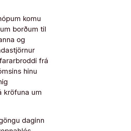
ðahópum komu
tum borðum til
manna og
ndastjörnur
fararbroddi frá
ómsins hinu
nig
 á kröfuna um
 göngu daginn
vopnahlés,