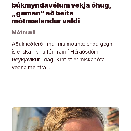
búkmyndavélum vekja óhug,
„gaman“ að beita
mótmælendur valdi
Mótmæli
Aðalmeðferð í máli níu mótmælenda gegn
íslenska ríkinu fór fram í Héraðsdómi
Reykjavíkur í dag. Krafist er miskabóta
vegna meintra …