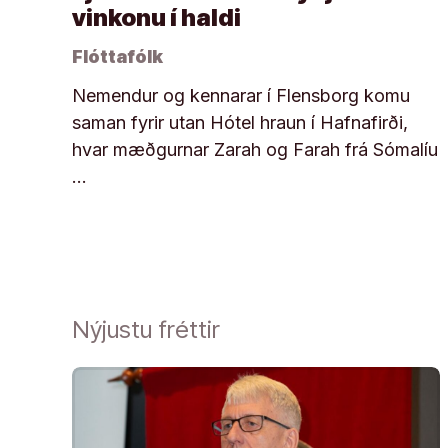
vinkonu í haldi
Flóttafólk
Nemendur og kennarar í Flensborg komu
saman fyrir utan Hótel hraun í Hafnafirði,
hvar mæðgurnar Zarah og Farah frá Sómalíu
…
Nýjustu fréttir