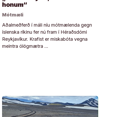
honum“
Mótmæli
Aðalmeðferð í máli níu mótmælenda gegn
íslenska ríkinu fer nú fram í Héraðsdómi
Reykjavíkur. Krafist er miskabóta vegna
meintra ólögmætra …