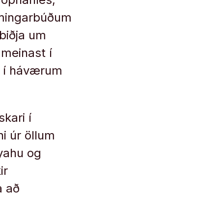
rýmingarbúðum
 biðja um
meinast í
r í háværum
kari í
 úr öllum
nyahu og
ir
a að