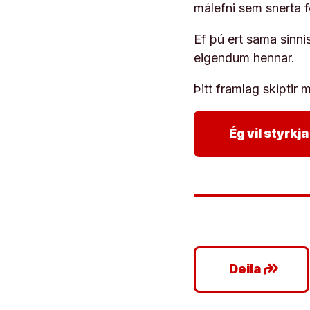
málefni sem snerta 
Ef þú ert sama sinni
eigendum hennar.
Þitt framlag skiptir m
Ég vil styrk
google_plus_reshare
Deila