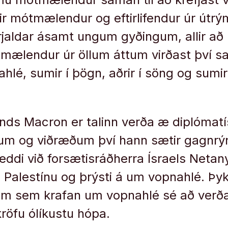
ir mótmælendur og eftirlifendur úr út
rjaldar ásamt ungum gyðingum, allir að
mælendur úr öllum áttum virðast því sa
hlé, sumir í þögn, aðrir í söng og sumi
ands Macron er talinn verða æ diplómatís
 og viðræðum því hann sætir gagnrýni
ddi við forsætisráðherra Ísraels Neta
 Palestínu og þrýsti á um vopnahlé. Þyk
um sem krafan um vopnahlé sé að verð
kröfu ólíkustu hópa.