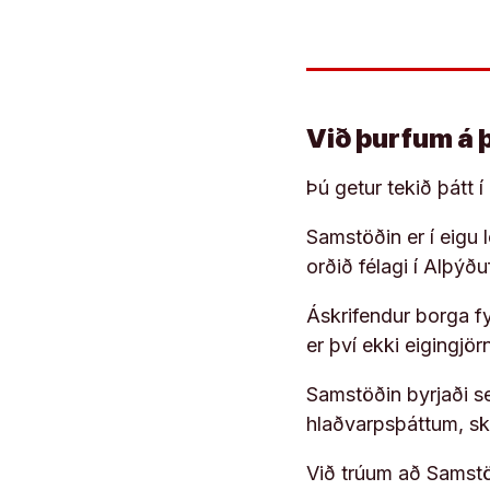
Við þurfum á 
Þú getur tekið þátt 
Samstöðin er í eigu
orðið félagi í Alþýð
Áskrifendur borga fyr
er því ekki eigingjö
Samstöðin byrjaði s
hlaðvarpsþáttum, s
Við trúum að Samstöð