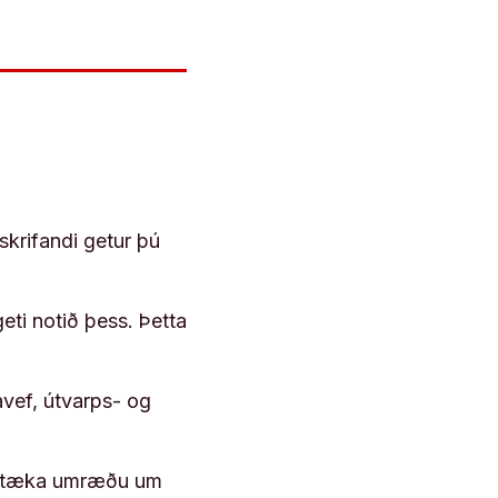
skrifandi getur þú
geti notið þess. Þetta
vef, útvarps- og
 róttæka umræðu um