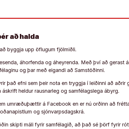
þér að halda
í að byggja upp öflugum fjölmiðli.
 lesenda, áhorfenda og áheyrenda. Með því að gerast á
ufélaginu og þar með eigandi að Samstöðinni.
ir það efni sem þeir nota en tryggja í leiðinni að aðrir 
rn áskrift heldur rausnarleg og samfélagslega ábyrg.
em umræðuþættir á Facebook en er nú orðinn að frétta
koðanapistlum og sjónvarpsdagskrá.
in skipti máli fyrir samfélagið, að það sé þörf fyrir