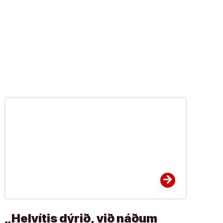
arrow_forward
„Helvítis dýrið, við náðum