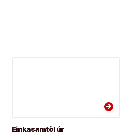
arrow_forward
Einkasamtöl úr