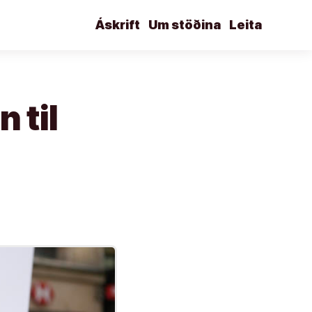
Áskrift
Um stöðina
Leita
 til