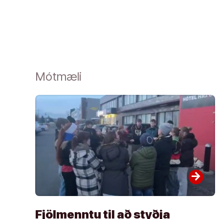
Mótmæli
arrow_forward
Fjölmenntu til að styðja