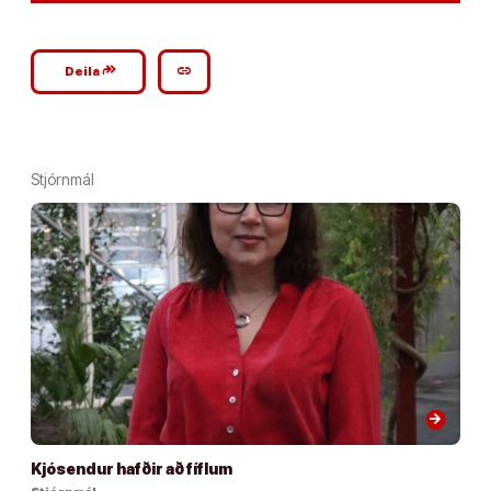
google_plus_reshare
link
Deila
Stjórnmál
arrow_forward
Kjósendur hafðir að fíflum