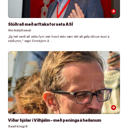
arrow_forward
Slúðrað með arftaka forseta ASÍ
Verkalýðsmál
„Ég hef verið að velta fyrir mér hvort ekki væri rétt að gefa öðrum kost á
stöðunni,“ segir Finnbjörn A. …
arrow_forward
Viðar hjólar í Vilhjálm – með peninga á heilanum
Samfélagið