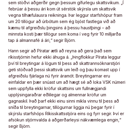
sem stöðvi aðgerðir gegn þessum gífurlegu skattsvikum. „Í
febrúar á þessu ári kom út sérstök skýrsla um skattsvik
vegna tilhæfulausra reikninga. Þar leggur starfshópur fram
um 20 tillögur að úrbótum sem ég bjóst fastlega við að
kæmu til afgreiðslu þingsins á þessu haustþingi – að
minnsta kosti þær tillögur sem koma í veg fyrir 10 milljarða
tap á almannafé á ári,“ segir Björn.
Hann segir að Píratar ætli að reyna að gera það sem
ríkisstjórnin hefur ekki áhuga á. „Þingflokkur Pírata leggur
því til breytingar á lögum til þess að skattrannsóknarstjóri
geti stöðvað þessi skattsvik um leið og þau komast upp í
afgreiðslu fjárlaga nú fyrir áramót. Breytingarnar eru
einfaldar en þær snúast um að hægt sé að loka VSK númeri
sem uppfylla ekki kröfur skattsins um fullnægjandi
upplýsingaraðrar eðlilegar og almennar kröfur um
gagnaskil. Það þarf ekki einu sinni mikla vinnu til þess að
sníða til breytingarnar, tillögurnar liggja nú þegar fyrir í
skýrslu starfshóps Ríkisskattsstjóra eins og fyrr segir. Því er
afsökun stjórnvalda á aðgerðarleysi nákvæmlega engin,“
segir Björn.