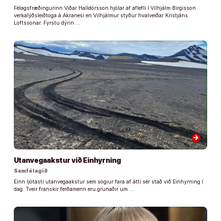
Félagsfræðingurinn Viðar Halldórsson hjólar af aflefli í Vilhjálm Birgisson
verkalýðsleiðtoga á Akranesi en Vilhjálmur styður hvalveiðar Kristjáns
Loftssonar. Fyrstu dýrin …
arrow_forward
Utanvegaakstur við Einhyrning
Samfélagið
Einn ljótasti utanvegaakstur sem sögiur fara af átti sér stað við Einhyrning í
dag. Tveir franskir ferðamenn eru grunaðir um …