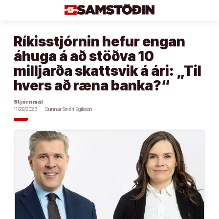
Áfram
að
efni
Ríkisstjórnin hefur engan
áhuga á að stöðva 10
milljarða skattsvik á ári: „Til
hvers að ræna banka?“
Stjórnmál
11/29/2023
Gunnar Smári Egilsson