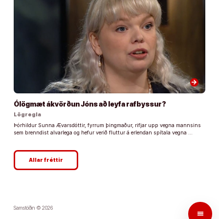
arrow_forward
Ólögmæt ákvörðun Jóns að leyfa rafbyssur?
Lögregla
Þórhildur Sunna Ævarsdóttir, fyrrum þingmaður, rifjar upp vegna mannsins
sem brenndist alvarlega og hefur verið fluttur á erlendan spítala vegna …
Allar fréttir
Samstöðin © 2026
menu