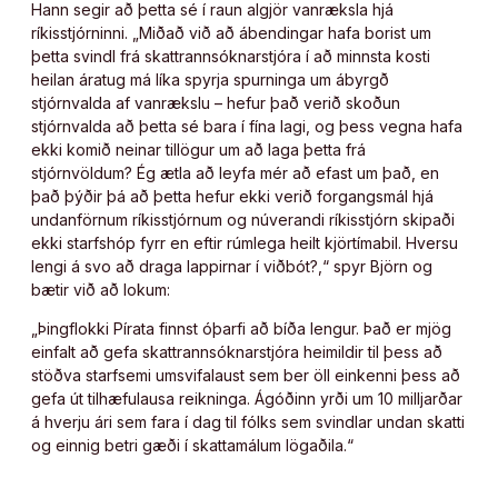
Hann segir að þetta sé í raun algjör vanræksla hjá
ríkisstjórninni. „Miðað við að ábendingar hafa borist um
þetta svindl frá skattrannsóknarstjóra í að minnsta kosti
heilan áratug má líka spyrja spurninga um ábyrgð
stjórnvalda af vanrækslu – hefur það verið skoðun
stjórnvalda að þetta sé bara í fína lagi, og þess vegna hafa
ekki komið neinar tillögur um að laga þetta frá
stjórnvöldum? Ég ætla að leyfa mér að efast um það, en
það þýðir þá að þetta hefur ekki verið forgangsmál hjá
undanförnum ríkisstjórnum og núverandi ríkisstjórn skipaði
ekki starfshóp fyrr en eftir rúmlega heilt kjörtímabil. Hversu
lengi á svo að draga lappirnar í viðbót?,“ spyr Björn og
bætir við að lokum:
„Þingflokki Pírata finnst óþarfi að bíða lengur. Það er mjög
einfalt að gefa skattrannsóknarstjóra heimildir til þess að
stöðva starfsemi umsvifalaust sem ber öll einkenni þess að
gefa út tilhæfulausa reikninga. Ágóðinn yrði um 10 milljarðar
á hverju ári sem fara í dag til fólks sem svindlar undan skatti
og einnig betri gæði í skattamálum lögaðila.“