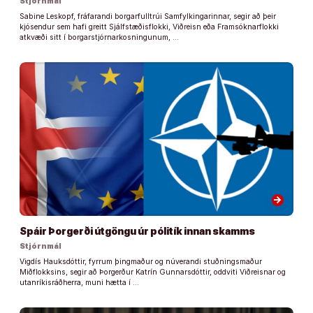
Stjórnmál
Sabine Leskopf, fráfarandi borgarfulltrúi Samfylkingarinnar, segir að þeir
kjósendur sem hafi greitt Sjálfstæðisflokki, Viðreisn eða Framsóknarflokki
atkvæði sitt í borgarstjórnarkosningunum, …
arrow_forward
Spáir Þorgerði útgöngu úr pólitík innan skamms
Stjórnmál
Vigdís Hauksdóttir, fyrrum þingmaður og núverandi stuðningsmaður
Miðflokksins, segir að Þorgerður Katrín Gunnarsdóttir, oddviti Viðreisnar og
utanríkisráðherra, muni hætta í …