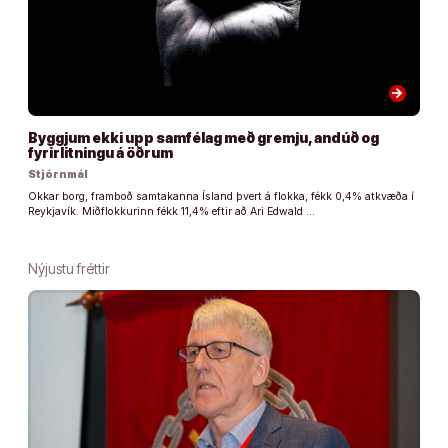
arrow_forward
Byggjum ekki upp samfélag með gremju, andúð og
fyrirlitningu á öðrum
Stjórnmál
Okkar borg, framboð samtakanna Ísland þvert á flokka, fékk 0,4% atkvæða í
Reykjavík. Miðflokkurinn fékk 11,4% eftir að Ari Edwald …
Nýjustu fréttir