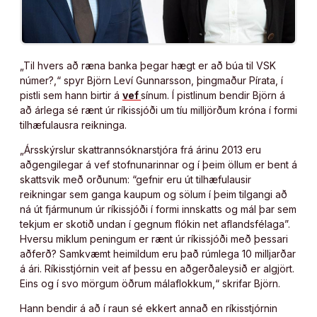
„Til hvers að ræna banka þegar hægt er að búa til VSK
númer?,“ spyr Björn Leví Gunnarsson, þingmaður Pírata, í
pistli sem hann birtir á
vef
sínum. Í pistlinum bendir Björn á
að árlega sé rænt úr ríkissjóði um tíu milljörðum króna í formi
tilhæfulausra reikninga.
„Ársskýrslur skattrannsóknarstjóra frá árinu 2013 eru
aðgengilegar á vef stofnunarinnar og í þeim öllum er bent á
skattsvik með orðunum: “gefnir eru út tilhæfulausir
reikningar sem ganga kaupum og sölum í þeim tilgangi að
ná út fjármunum úr ríkissjóði í formi innskatts og mál þar sem
tekjum er skotið undan í gegnum flókin net aflandsfélaga”.
Hversu miklum peningum er rænt úr ríkissjóði með þessari
aðferð? Samkvæmt heimildum eru það rúmlega 10 milljarðar
á ári. Ríkisstjórnin veit af þessu en aðgerðaleysið er algjört.
Eins og í svo mörgum öðrum málaflokkum,“ skrifar Björn.
Hann bendir á að í raun sé ekkert annað en ríkisstjórnin