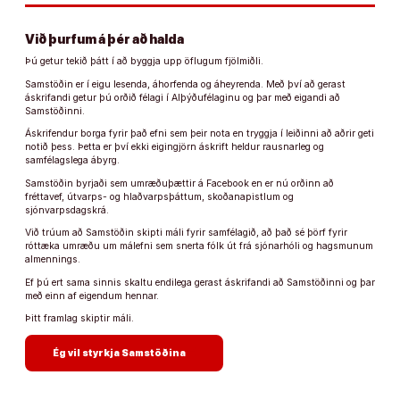
Við þurfum á þér að halda
Þú getur tekið þátt í að byggja upp öflugum fjölmiðli.
Samstöðin er í eigu lesenda, áhorfenda og áheyrenda. Með því að gerast
áskrifandi getur þú orðið félagi í Alþýðufélaginu og þar með eigandi að
Samstöðinni.
Áskrifendur borga fyrir það efni sem þeir nota en tryggja í leiðinni að aðrir geti
notið þess. Þetta er því ekki eigingjörn áskrift heldur rausnarleg og
samfélagslega ábyrg.
Samstöðin byrjaði sem umræðuþættir á Facebook en er nú orðinn að
fréttavef, útvarps- og hlaðvarpsþáttum, skoðanapistlum og
sjónvarpsdagskrá.
Við trúum að Samstöðin skipti máli fyrir samfélagið, að það sé þörf fyrir
róttæka umræðu um málefni sem snerta fólk út frá sjónarhóli og hagsmunum
almennings.
Ef þú ert sama sinnis skaltu endilega gerast áskrifandi að Samstöðinni og þar
með einn af eigendum hennar.
Þitt framlag skiptir máli.
arrow_forward
Ég vil styrkja Samstöðina