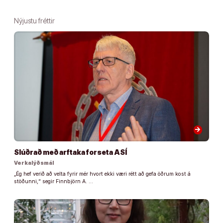
Nýjustu fréttir
arrow_forward
Slúðrað með arftaka forseta ASÍ
Verkalýðsmál
„Ég hef verið að velta fyrir mér hvort ekki væri rétt að gefa öðrum kost á
stöðunni,“ segir Finnbjörn A. …