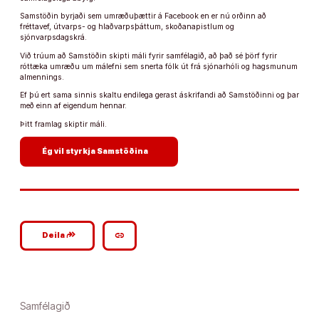
Samstöðin byrjaði sem umræðuþættir á Facebook en er nú orðinn að
fréttavef, útvarps- og hlaðvarpsþáttum, skoðanapistlum og
sjónvarpsdagskrá.
Við trúum að Samstöðin skipti máli fyrir samfélagið, að það sé þörf fyrir
róttæka umræðu um málefni sem snerta fólk út frá sjónarhóli og hagsmunum
almennings.
Ef þú ert sama sinnis skaltu endilega gerast áskrifandi að Samstöðinni og þar
með einn af eigendum hennar.
Þitt framlag skiptir máli.
arrow_forward
Ég vil styrkja Samstöðina
google_plus_reshare
link
Deila
Samfélagið