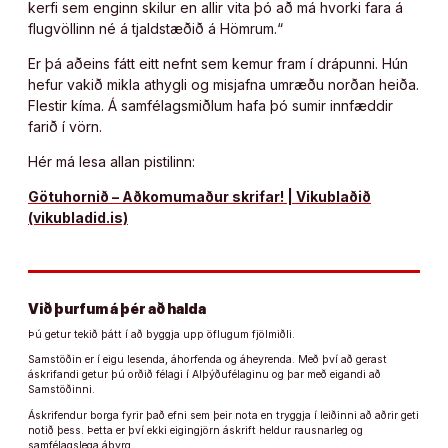
kerfi sem enginn skilur en allir vita þó að má hvorki fara á
flugvöllinn né á tjaldstæðið á Hömrum.“
Er þá aðeins fátt eitt nefnt sem kemur fram í drápunni. Hún
hefur vakið mikla athygli og misjafna umræðu norðan heiða.
Flestir kíma. Á samfélagsmiðlum hafa þó sumir innfæddir
farið í vörn.
Hér má lesa allan pistilinn:
Götuhornið – Aðkomumaður skrifar! | Vikublaðið
(vikubladid.is)
Við þurfum á þér að halda
Þú getur tekið þátt í að byggja upp öflugum fjölmiðli.
Samstöðin er í eigu lesenda, áhorfenda og áheyrenda. Með því að gerast
áskrifandi getur þú orðið félagi í Alþýðufélaginu og þar með eigandi að
Samstöðinni.
Áskrifendur borga fyrir það efni sem þeir nota en tryggja í leiðinni að aðrir geti
notið þess. Þetta er því ekki eigingjörn áskrift heldur rausnarleg og
samfélagslega ábyrg.