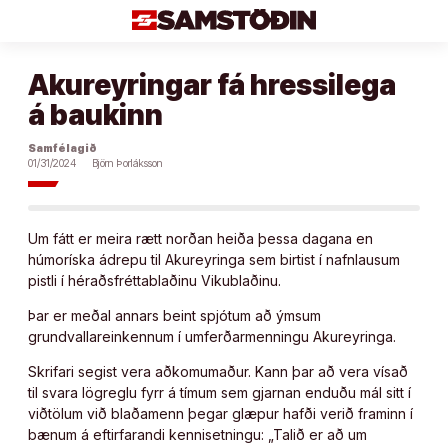
Áfram
að
efni
Akureyringar fá hressilega
á baukinn
Samfélagið
01/31/2024
Björn Þorláksson
Um fátt er meira rætt norðan heiða þessa dagana en
húmoríska ádrepu til Akureyringa sem birtist í nafnlausum
pistli í héraðsfréttablaðinu Vikublaðinu.
Þar er meðal annars beint spjótum að ýmsum
grundvallareinkennum í umferðarmenningu Akureyringa.
Skrifari segist vera aðkomumaður. Kann þar að vera vísað
til svara lögreglu fyrr á tímum sem gjarnan enduðu mál sitt í
viðtölum við blaðamenn þegar glæpur hafði verið framinn í
bænum á eftirfarandi kennisetningu: „Talið er að um