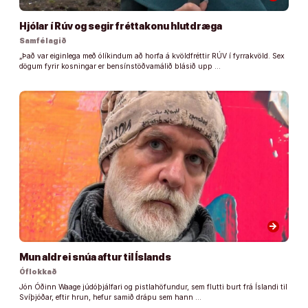
Hjólar í Rúv og segir fréttakonu hlutdræga
Samfélagið
„Það var eiginlega með ólíkindum að horfa á kvöldfréttir RÚV í fyrrakvöld. Sex
dögum fyrir kosningar er bensínstöðvamálið blásið upp …
arrow_forward
Mun aldrei snúa aftur til Íslands
Óflokkað
Jón Óðinn Waage júdóþjálfari og pistlahöfundur, sem flutti burt frá Íslandi til
Svíþjóðar, eftir hrun, hefur samið drápu sem hann …