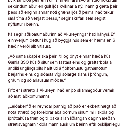
kviknar bíða þeir enn um sinn en fara svo af stað nokkrum
sekúndum áður en gult ljós kviknar á ný. Þannig gæta þeir
þess að enginn annar noti græna ljósið þeirra. Það tekur
smá tíma að venjast þessu,“ segir skrifari sem segist
nýfluttur í bæinn.
Þá segir aðkomumaðurinn að Akureyringar hati háhýsi. Ef
einhverjum dettur í hug að byggja hús sem er hærra en 6
hæðir verði allt vitlaust.
„Að sama skapi elska þeir lítil og ónýt einnar hæða hús.
Gamla BSO húsið situr sem fastast eins og graftarbóla á
andliti unglingspilts hálft úti á fjölförnustu gatnamótum
bæjarins eins og síðasta vígi sólargeislans í þröngum,
gráum og sólarlausum miðbæ.“
Frítt er í strætó á Akureyri. Það er þó skammgóður vermir
að mati aðkomumanns.
„Leiðakerfið er reyndar þannig að það er ekkert hægt að
nota strætó og foreldrar aka börnum sínum milli skóla og
íþróttahúsa fram og til baka allan liðlangan daginn meðan
strætisvagnarnir dóla mannlausir um bæinn eftir óskiljanlegu