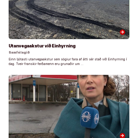
arrow_forward
Utanvegaakstur við Einhyrning
Samfélagið
Einn ljótasti utanvegaakstur sem sögiur fara af átti sér stað við Einhyrning í
dag. Tveir franskir ferðamenn eru grunaðir um …
arrow_forward