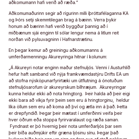
aðkomumann hafi verið að ræða.“
Aðkomumaðurinn segir að rígurinn milli íþróttafélaganna KA
og Þórs setji skemmtilegan brag á bæinn. Verra þykir
honum að bærinn hafi verið byggður þannig að í
miðbænum sjái enginn til sólar lengur nema á litlum reit
norðan við pylsuvagninn í Hafnarstrætinu.
En þegar kemur að greiningu aðkomumanns á
umferðarmenningu Akureyringa hitnar í kolunum:
„Á Akureyri notar enginn maður stefnuljós. Venni í Austurhlíð
hefur haft samband við nýja framkvæmdastýru Drifts EA um
að stofna nýsköpunarfyrirtæki um útflutning á ónotuðum
stefnuljósarofum úr akureyrskum bílhræjum. Akureyringar
kunna heldur ekki að nota hringtorg. Þeir halda að þeir eigi
ekki bara að víkja fyrir þeim sem eru á hringtorginu, heldur
líka öllum sem eru að koma að því og ætla inn á það. Þetta
er drepfyndið. Þegar þeir mætast í umferðinni veifa þeir
hver öðrum eða stoppa fyrirvaralaust og ræða saman.
Fyndnast er þó hvernig þeir nota umferðarljós þar sem
þeir bíða auðmjúkir eftir græna ljósinu sínu. Þegar það