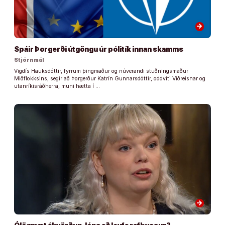
arrow_forward
Spáir Þorgerði útgöngu úr pólitík innan skamms
Stjórnmál
Vigdís Hauksdóttir, fyrrum þingmaður og núverandi stuðningsmaður
Miðflokksins, segir að Þorgerður Katrín Gunnarsdóttir, oddviti Viðreisnar og
utanríkisráðherra, muni hætta í …
arrow_forward