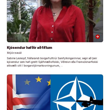
arrow_forward
Kjósendur hafðir að fíflum
Stjórnmál
Sabine Leskopf, fráfarandi borgarfulltrúi Samfylkingarinnar, segir að þeir
kjósendur sem hafi greitt Sjálfstæðisflokki, Viðreisn eða Framsóknarflokki
atkvæði sitt í borgarstjórnarkosningunum, …