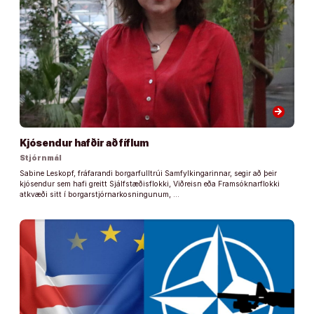
arrow_forward
Kjósendur hafðir að fíflum
Stjórnmál
Sabine Leskopf, fráfarandi borgarfulltrúi Samfylkingarinnar, segir að þeir
kjósendur sem hafi greitt Sjálfstæðisflokki, Viðreisn eða Framsóknarflokki
atkvæði sitt í borgarstjórnarkosningunum, …