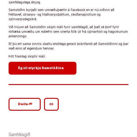
samfélagslega ábyrg.
Samstöðin byrjaði sem umræðuþættir á Facebook en er nú orðinn að
fréttavef, útvarps- og hlaðvarpsþáttum, skoðanapistlum og
sjónvarpsdagskrá.
Við trúum að Samstöðin skipti máli fyrir samfélagið, að það sé þörf fyrir
róttæka umræðu um málefni sem snerta fólk út frá sjónarhóli og hagsmunum
almennings.
Ef þú ert sama sinnis skaltu endilega gerast áskrifandi að Samstöðinni og þar
með einn af eigendum hennar.
Þitt framlag skiptir máli.
arrow_forward
Ég vil styrkja Samstöðina
google_plus_reshare
link
Deila
Samfélagið