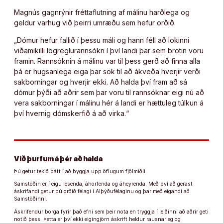
Magnús gagnrýnir fréttaflutning af málinu harðlega og
geldur varhug við þeirri umræðu sem hefur orðið.
„Dómur hefur fallið í þessu máli og hann féll að lokinni
viðamikilli lögreglurannsókn í því landi þar sem brotin voru
framin. Rannsóknin á málinu var til þess gerð að finna alla
þá er hugsanlega eiga þar sök til að ákveða hverjir verði
sakborningar og hverjir ekki. Að halda því fram að sá
dómur þýði að aðrir sem þar voru til rannsóknar eigi nú að
vera sakborningar í málinu hér á landi er hættuleg túlkun á
því hvernig dómskerfið á að virka.“
Við þurfum á þér að halda
Þú getur tekið þátt í að byggja upp öflugum fjölmiðli.
Samstöðin er í eigu lesenda, áhorfenda og áheyrenda. Með því að gerast
áskrifandi getur þú orðið félagi í Alþýðufélaginu og þar með eigandi að
Samstöðinni.
Áskrifendur borga fyrir það efni sem þeir nota en tryggja í leiðinni að aðrir geti
notið þess. Þetta er því ekki eigingjörn áskrift heldur rausnarleg og