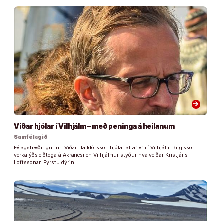
arrow_forward
Viðar hjólar í Vilhjálm – með peninga á heilanum
Samfélagið
Félagsfræðingurinn Viðar Halldórsson hjólar af aflefli í Vilhjálm Birgisson
verkalýðsleiðtoga á Akranesi en Vilhjálmur styður hvalveiðar Kristjáns
Loftssonar. Fyrstu dýrin …