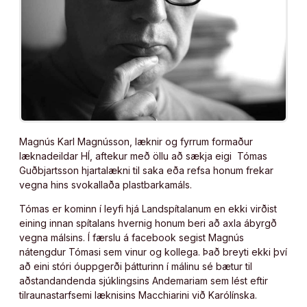
Magnús Karl Magnússon, læknir og fyrrum formaður
læknadeildar HÍ, aftekur með öllu að sækja eigi Tómas
Guðbjartsson hjartalækni til saka eða refsa honum frekar
vegna hins svokallaða plastbarkamáls.
Tómas er kominn í leyfi hjá Landspítalanum en ekki virðist
eining innan spítalans hvernig honum beri að axla ábyrgð
vegna málsins. Í færslu á facebook segist Magnús
nátengdur Tómasi sem vinur og kollega. Það breyti ekki því
að eini stóri óuppgerði þátturinn í málinu sé bætur til
aðstandandenda sjúklingsins Andemariam sem lést eftir
tilraunastarfsemi læknisins Macchiarini við Karólínska.