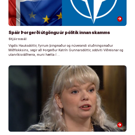
arrow_forward
Spáir Þorgerði útgöngu úr pólitík innan skamms
Stjórnmál
Vigdís Hauksdóttir, fyrrum þingmaður og núverandi stuðningsmaður
Miðflokksins, segir að Þorgerður Katrín Gunnarsdóttir, oddviti Viðreisnar og
utanríkisráðherra, muni hætta í …
arrow_forward