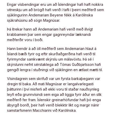
Engar vísbendingar eru um að Íslendingar hafi haft nokkra
vitneskju um að brögð hafi verið í tafli í þeirri meðferð sem
sjúklingurinn Andemariam Beyene fékk á Karólínska
sjúkrahúsinu að sögn Magnúsar.
Þá ítrekar hann að Andemariam hafi verið með illvígt
krabbamein þar sem engar gagnreyndar læknandi
meðferðir voru í boði.
Hann bendir á að öll meðferð sem Andemarian hlaut á
Íslandi bæði fyrir og eftir skurðaðgerðina hafi verið til
fyrirmyndar samkvæmt skýrslu um málavöxtu. Þá sé í
skýrslunni nefnt sérstaklega að Tómas Guðbjartsson hafi
gengið lengra í stuðningi við sjúklinginn en ætlast mætti til.
Vísindagrein sem skrifuð var um fyrsta barkaþegann var
dregin til baka. Að mati Magnúsar er langalvarlegasti
þátturinn í því misferli að ekki voru til staðar nauðsynleg
leyfi eða grunnvísindi sem eiga að liggja fyrir áður en slík
meðferð fer fram. Íslenskir greinarhöfundar hafi þó enga
ábyrgð borið, þeir hafi verið blekktir líkt og margir nánir
samstarfsmenn Macchiarini við Karólínska.