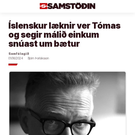
Áfram
að
efni
Íslenskur læknir ver Tómas
og segir málið einkum
snúast um bætur
Samfélagið
01/06/2024
Björn Þorláksson