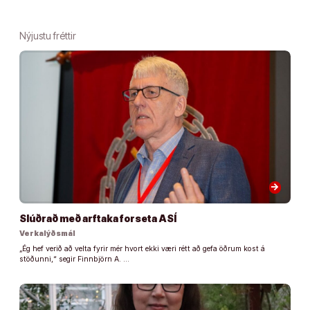
Nýjustu fréttir
arrow_forward
Slúðrað með arftaka forseta ASÍ
Verkalýðsmál
„Ég hef verið að velta fyrir mér hvort ekki væri rétt að gefa öðrum kost á
stöðunni,“ segir Finnbjörn A. …