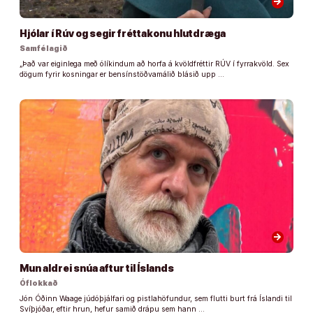
arrow_forward
Hjólar í Rúv og segir fréttakonu hlutdræga
Samfélagið
„Það var eiginlega með ólíkindum að horfa á kvöldfréttir RÚV í fyrrakvöld. Sex
dögum fyrir kosningar er bensínstöðvamálið blásið upp …
arrow_forward
Mun aldrei snúa aftur til Íslands
Óflokkað
Jón Óðinn Waage júdóþjálfari og pistlahöfundur, sem flutti burt frá Íslandi til
Svíþjóðar, eftir hrun, hefur samið drápu sem hann …