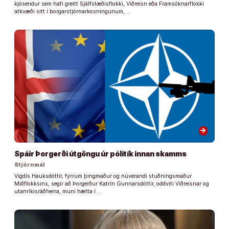
kjósendur sem hafi greitt Sjálfstæðisflokki, Viðreisn eða Framsóknarflokki
atkvæði sitt í borgarstjórnarkosningunum, …
arrow_forward
Spáir Þorgerði útgöngu úr pólitík innan skamms
Stjórnmál
Vigdís Hauksdóttir, fyrrum þingmaður og núverandi stuðningsmaður
Miðflokksins, segir að Þorgerður Katrín Gunnarsdóttir, oddviti Viðreisnar og
utanríkisráðherra, muni hætta í …