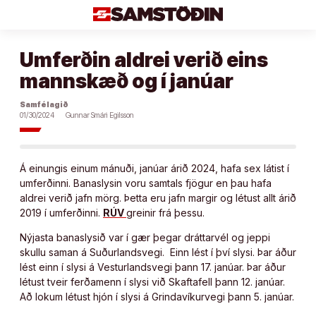
Áfram
að
efni
Umferðin aldrei verið eins
mannskæð og í janúar
Samfélagið
01/30/2024
Gunnar Smári Egilsson
Á einungis einum mánuði, janúar árið 2024, hafa sex látist í
umferðinni. Banaslysin voru samtals fjögur en þau hafa
aldrei verið jafn mörg. Þetta eru jafn margir og létust allt árið
2019 í umferðinni.
RÚV
greinir frá þessu.
Nýjasta banaslysið var í gær þegar dráttarvél og jeppi
skullu saman á Suðurlandsvegi. Einn lést í því slysi. Þar áður
lést einn í slysi á Vesturlandsvegi þann 17. janúar. Þar áður
létust tveir ferðamenn í slysi við Skaftafell þann 12. janúar.
Að lokum létust hjón í slysi á Grindavíkurvegi þann 5. janúar.