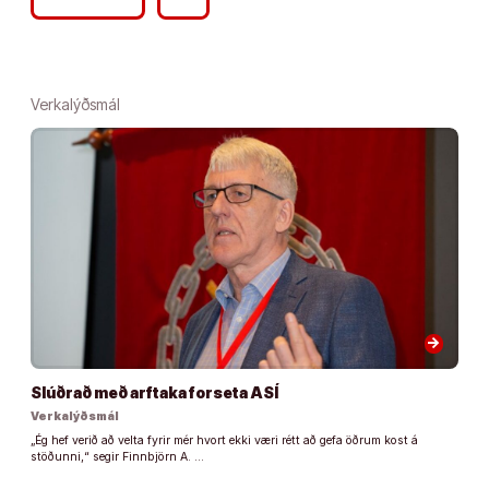
Verkalýðsmál
arrow_forward
Slúðrað með arftaka forseta ASÍ
Verkalýðsmál
„Ég hef verið að velta fyrir mér hvort ekki væri rétt að gefa öðrum kost á
stöðunni,“ segir Finnbjörn A. …