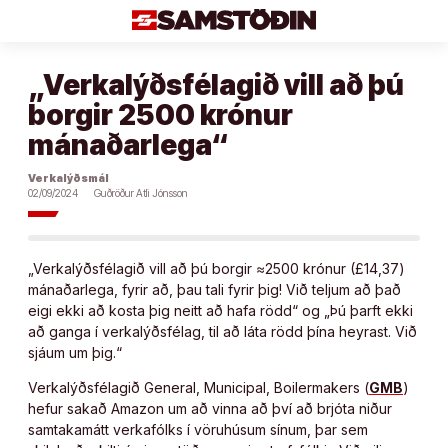
Áfram
að
efni
„Verkalýðsfélagið vill að þú
borgir 2500 krónur
mánaðarlega“
Verkalýðsmál
02/09/2024
Guðröður Atli Jónsson
„Verkalýðsfélagið vill að þú borgir ≈2500 krónur (£14,37)
mánaðarlega, fyrir að, þau tali fyrir þig! Við teljum að það
eigi ekki að kosta þig neitt að hafa rödd“ og „Þú þarft ekki
að ganga í verkal‎ýðsfélag, til að láta rödd þína heyrast. Við
sjáum um þig.“
Verkalýðsfélagið General, Municipal, Boilermakers (
GMB
)
hefur sakað Amazon um að vinna að því að brjóta niður
samtakamátt verkafólks í vöruhúsum sínum, þar sem