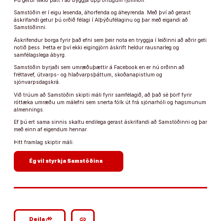
Þú getur tekið þátt í að byggja upp öflugum fjölmiðli.
Samstöðin er í eigu lesenda, áhorfenda og áheyrenda. Með því að gerast
áskrifandi getur þú orðið félagi í Alþýðufélaginu og þar með eigandi að
Samstöðinni.
Áskrifendur borga fyrir það efni sem þeir nota en tryggja í leiðinni að aðrir geti
notið þess. Þetta er því ekki eigingjörn áskrift heldur rausnarleg og
samfélagslega ábyrg.
Samstöðin byrjaði sem umræðuþættir á Facebook en er nú orðinn að
fréttavef, útvarps- og hlaðvarpsþáttum, skoðanapistlum og
sjónvarpsdagskrá.
Við trúum að Samstöðin skipti máli fyrir samfélagið, að það sé þörf fyrir
róttæka umræðu um málefni sem snerta fólk út frá sjónarhóli og hagsmunum
almennings.
Ef þú ert sama sinnis skaltu endilega gerast áskrifandi að Samstöðinni og þar
með einn af eigendum hennar.
Þitt framlag skiptir máli.
arrow_forward
Ég vil styrkja Samstöðina
google_plus_reshare
link
Deila