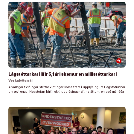
arrow_forward
Lágstéttarkarl lifir 5,1 ári skemur en millistéttarkarl
Verkalýðsmál
Alvarlegar fleiðingar stéttaskiptingar koma fram í upplýsingum Hagstofunnar
um ævilengd. Hagstofan birtir ekki upplýsingar eftir stéttum, en það má ráða
…