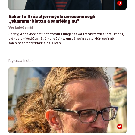
arrow_forward
Sakar fulltrúa stjórnsýslu um ósannsögli
„skammarblettur á samfélaginu“
Verkalýðsmál
Sólveig Anna Jónsdóttir, formaður Eflingar sakar framkvæmdastjóra Umbru,
þjónustumiðstöðvar Stjórnarráðsins, um að segja ósatt. Hún segir að
samningsbrot fyrirtækisins iClean …
Nýjustu fréttir
arrow_forward