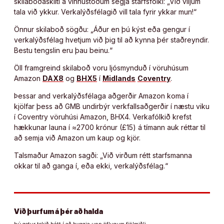
skilaboðaskilti á vinnustöðum segja starfsfólki: „Við viljum
tala við ykkur. Verkalýðsfélagið vill tala fyrir ykkar mun!“
Önnur skilaboð sögðu: „Áður en þú kýst eða gengur í
verkalýðsfélag hvetjum við þig til að kynna þér staðreyndir.
Bestu tengslin eru þau beinu.“
Öll framgreind skilaboð voru ljósmynduð í vöruhúsum
Amazon
DAX8
og
BHX5
í
Midlands
Coventry
.
Þessar and verkalýðsfélaga aðgerðir Amazon koma í
kjölfar þess að GMB undirbýr verkfallsaðgerðir í næstu viku
í Coventry vöruhúsi Amazon, BHX4. Verkafólkið krefst
hækkunar launa í ≈2700 krónur (£15) á tímann auk réttar til
að semja við Amazon um kaup og kjör.
Talsmaður Amazon sagði: „Við virðum rétt starfsmanna
okkar til að ganga í, eða ekki, verkalýðsfélag.“
Við þurfum á þér að halda