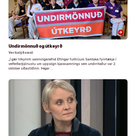
arrow_forward
Undirmönnuð og útkeyrð
Verkalýðsmál
„Í gær tilkynnti samninganefnd Eflingar fulltrúum Samtaka fyrirtækja í
velferðarþjónustu um uppsögn kjarasamnings sem undirritaður var 2.
október síðastliðinn. Þegar …