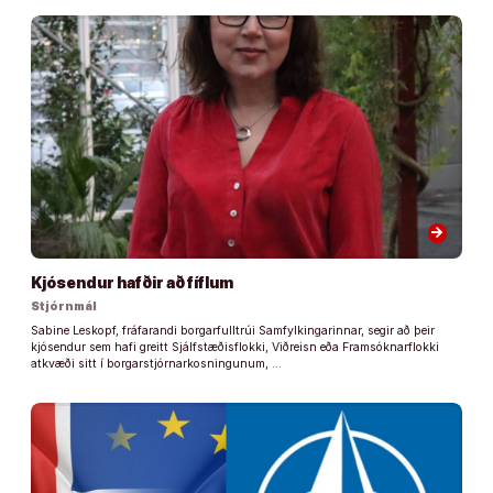
arrow_forward
Kjósendur hafðir að fíflum
Stjórnmál
Sabine Leskopf, fráfarandi borgarfulltrúi Samfylkingarinnar, segir að þeir
kjósendur sem hafi greitt Sjálfstæðisflokki, Viðreisn eða Framsóknarflokki
atkvæði sitt í borgarstjórnarkosningunum, …