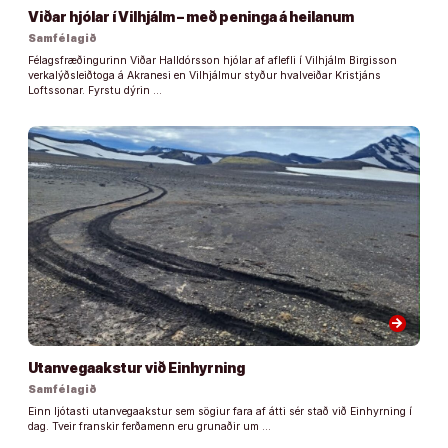
Viðar hjólar í Vilhjálm – með peninga á heilanum
Samfélagið
Félagsfræðingurinn Viðar Halldórsson hjólar af aflefli í Vilhjálm Birgisson
verkalýðsleiðtoga á Akranesi en Vilhjálmur styður hvalveiðar Kristjáns
Loftssonar. Fyrstu dýrin …
arrow_forward
Utanvegaakstur við Einhyrning
Samfélagið
Einn ljótasti utanvegaakstur sem sögiur fara af átti sér stað við Einhyrning í
dag. Tveir franskir ferðamenn eru grunaðir um …