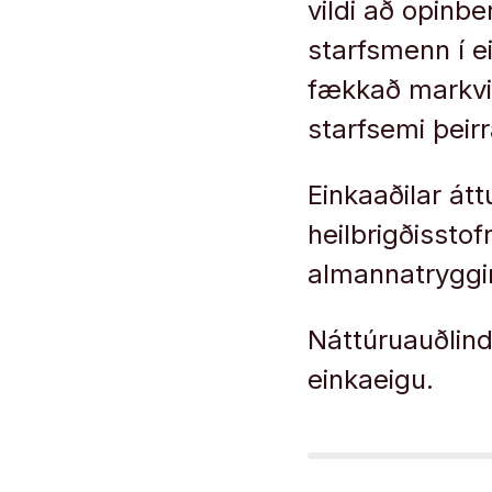
vildi að opinb
starfsmenn í 
fækkað markvis
starfsemi þeirr
Einkaaðilar átt
heilbrigðisstof
almannatrygg
Náttúruauðlindi
einkaeigu.