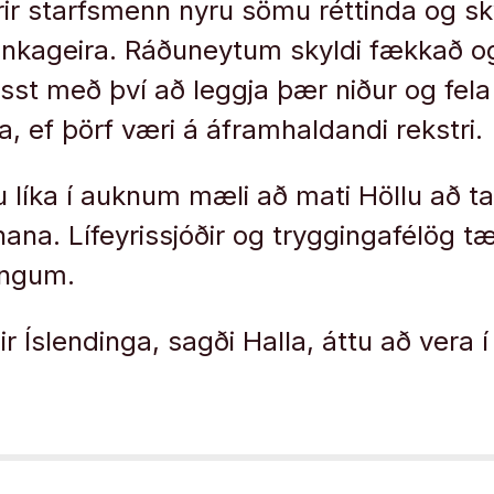
erir starfsmenn nyru sömu réttinda og s
einkageira. Ráðuneytum skyldi fækkað 
st með því að leggja þær niður og fela
a, ef þörf væri á áframhaldandi rekstri.
u líka í auknum mæli að mati Höllu að ta
nana. Lífeyrissjóðir og tryggingafélög tæ
ingum.
r Íslendinga, sagði Halla, áttu að vera 