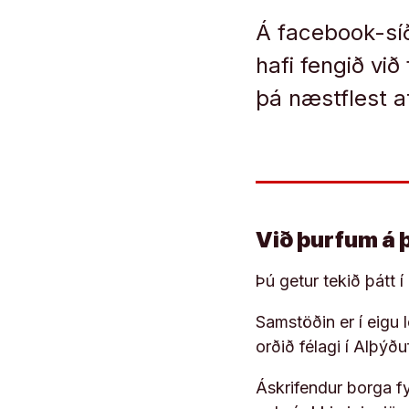
Á facebook-síð
hafi fengið við
þá næstflest a
Við þurfum á 
Þú getur tekið þátt 
Samstöðin er í eigu
orðið félagi í Alþýð
Áskrifendur borga fyr