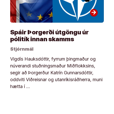
arrow_forward
Spáir Þorgerði útgöngu úr
pólitík innan skamms
Stjórnmál
Vigdís Hauksdóttir, fyrrum þingmaður og
núverandi stuðningsmaður Miðflokksins,
segir að Þorgerður Katrín Gunnarsdóttir,
oddviti Viðreisnar og utanríkisráðherra, muni
hætta í …