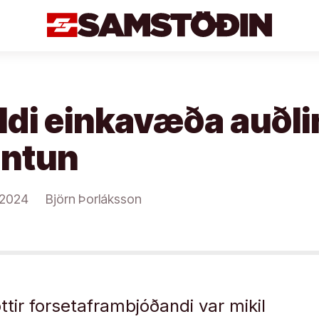
ildi einkavæða auðli
ntun
/2024
Björn Þorláksson
tir forsetaframbjóðandi var mikil