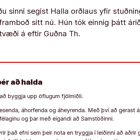
u sinni segist Halla orðlaus yfir stuðni
 framboð sitt nú. Hún tók einnig þátt ár
tvæði á eftir Guðna Th.
þér að halda
í að byggja upp öflugum fjölmiðli.
 lesenda, áhorfenda og áheyrenda. Með því að gerast á
ufélaginu og þar með eigandi að Samstöðinni.
ir það efni sem þeir nota en tryggja í leiðinni að aðrir 