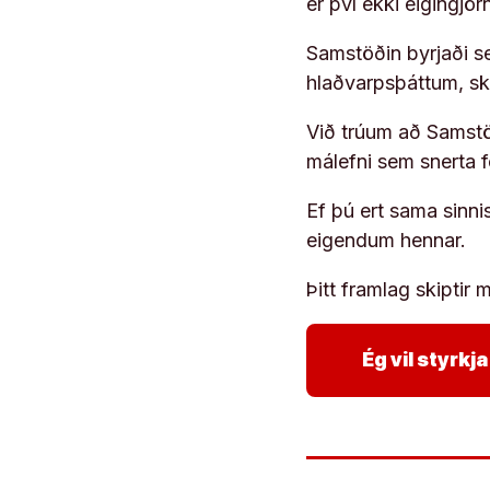
er því ekki eigingjö
Samstöðin byrjaði s
hlaðvarpsþáttum, s
Við trúum að Samstöð
málefni sem snerta 
Ef þú ert sama sinni
eigendum hennar.
Þitt framlag skiptir m
Ég vil styrk