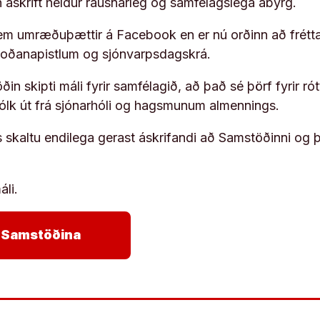
rn áskrift heldur rausnarleg og samfélagslega ábyrg.
em umræðuþættir á Facebook en er nú orðinn að frétta
koðanapistlum og sjónvarpsdagskrá.
in skipti máli fyrir samfélagið, að það sé þörf fyrir
fólk út frá sjónarhóli og hagsmunum almennings.
s skaltu endilega gerast áskrifandi að Samstöðinni og 
áli.
arrow_forward
ja Samstöðina