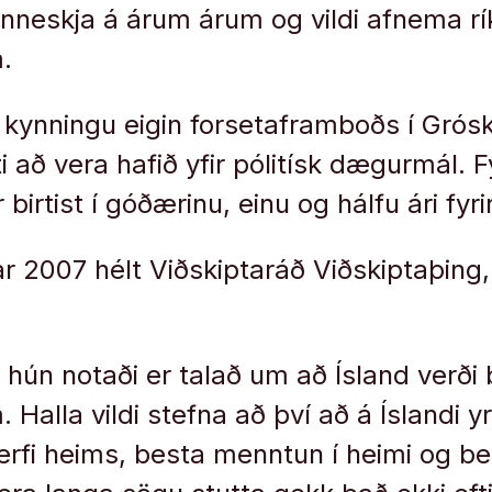
nneskja á árum árum og vildi afnema rík
.
ð kynningu eigin forsetaframboðs í Grós
i að vera hafið yfir pólitísk dægurmál. Fy
birtist í góðærinu, einu og hálfu ári fyri
r 2007 hélt Viðskiptaráð Viðskiptaþing
ún notaði er talað um að Ísland verði b
Halla vildi stefna að því að á Íslandi y
rfi heims, besta menntun í heimi og be