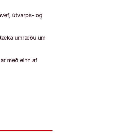
vef, útvarps- og
 róttæka umræðu um
þar með einn af