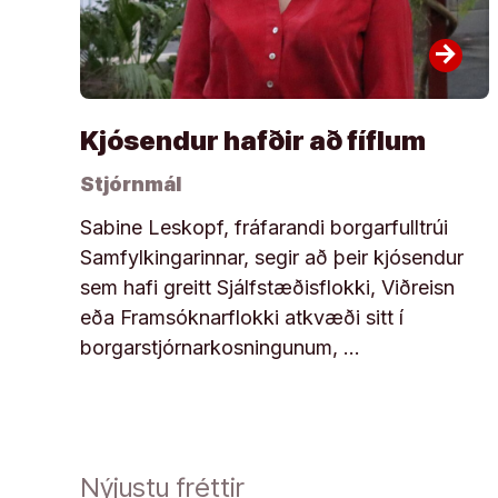
arrow_forward
Kjósendur hafðir að fíflum
Stjórnmál
Sabine Leskopf, fráfarandi borgarfulltrúi
Samfylkingarinnar, segir að þeir kjósendur
sem hafi greitt Sjálfstæðisflokki, Viðreisn
eða Framsóknarflokki atkvæði sitt í
borgarstjórnarkosningunum, …
Nýjustu fréttir