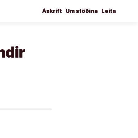
Áskrift
Um stöðina
Leita
ndir