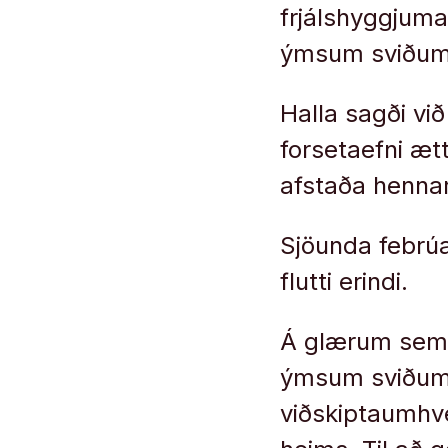
frjálshyggjuma
ýmsum sviðum
Halla sagði vi
forsetaefni ætt
afstaða hennar 
Sjöunda febrúa
flutti erindi.
Á glærum sem h
ýmsum sviðum. 
viðskiptaumhve