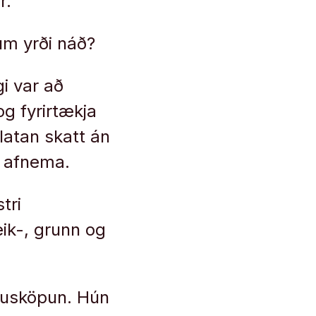
r.
um yrði náð?
i var að
og fyrirtækja
latan skatt án
ð afnema.
tri
ik-, grunn og
innusköpun. Hún