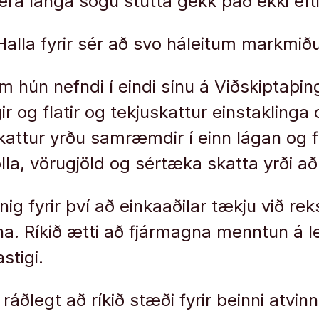
era langa sögu stutta gekk það ekki efti
Halla fyrir sér að svo háleitum markmið
 hún nefndi í eindi sínu á Viðskiptaþing
gir og flatir og tekjuskattur einstaklinga 
kattur yrðu samræmdir í einn lágan og f
la, vörugjöld og sértæka skatta yrði a
nig fyrir því að einkaaðilar tækju við reks
. Ríkið ætti að fjármagna menntun á le
stigi.
a ráðlegt að ríkið stæði fyrir beinni atv