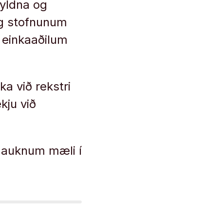
kyldna og
og stofnunum
 einkaaðilum
ka við rekstri
kju við
í auknum mæli í