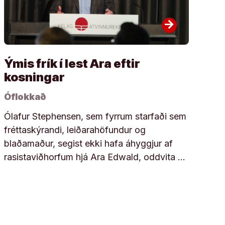
arrow_forward
Ýmis frík í lest Ara eftir
kosningar
Óflokkað
Ólafur Stephensen, sem fyrrum starfaði sem
fréttaskýrandi, leiðarahöfundur og
blaðamaður, segist ekki hafa áhyggjur af
rasistaviðhorfum hjá Ara Edwald, oddvita …