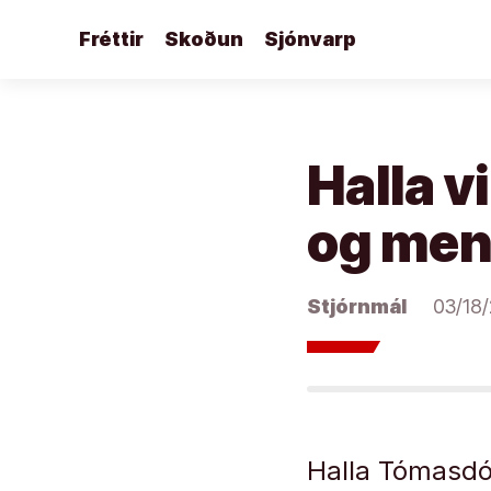
Áfram
Fréttir
Skoðun
Sjónvarp
að
efni
Halla v
og men
Stjórnmál
03/18
Halla Tómasdót