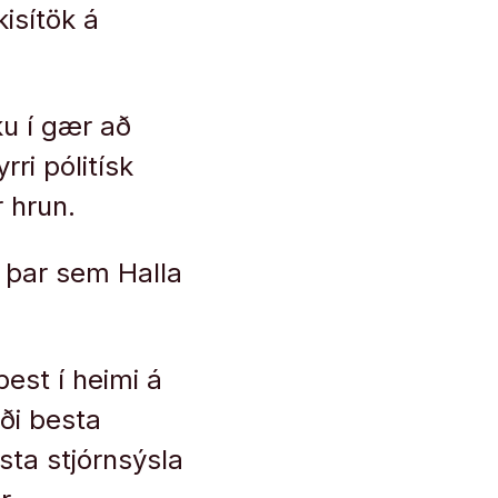
isítök á
ku í gær að
rri pólitísk
r hrun.
, þar sem Halla
est í heimi á
rði besta
sta stjórnsýsla