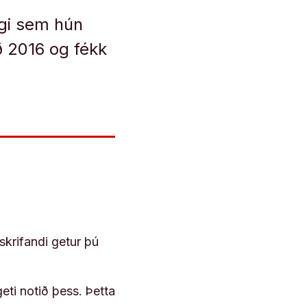
ngi sem hún
ið 2016 og fékk
skrifandi getur þú
geti notið þess. Þetta