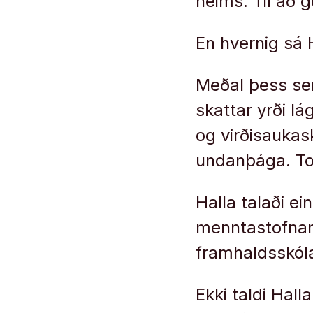
heims. Til að g
En hvernig sá 
Meðal þess sem
skattar yrði lá
og virðisaukas
undanþága. Tol
Halla talaði ein
menntastofnana
framhaldsskóla
Ekki taldi Hall