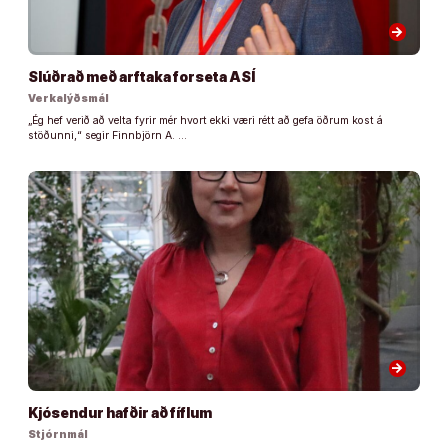
arrow_forward
Slúðrað með arftaka forseta ASÍ
Verkalýðsmál
„Ég hef verið að velta fyrir mér hvort ekki væri rétt að gefa öðrum kost á
stöðunni,“ segir Finnbjörn A. …
arrow_forward
Kjósendur hafðir að fíflum
Stjórnmál