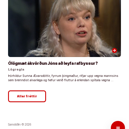
arrow_forward
Ólögmæt ákvörðun Jóns að leyfa rafbyssur?
Lögregla
Þórhildur Sunna Ævarsdóttir, fyrrum þingmaður, rifjar upp vegna mannsins
sem brenndist alvarlega og hefur verið fluttur á erlendan spítala vegna …
Allar fréttir
Samstöðin © 2026
menu