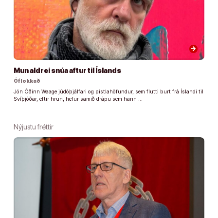
arrow_forward
Mun aldrei snúa aftur til Íslands
Óflokkað
Jón Óðinn Waage júdóþjálfari og pistlahöfundur, sem flutti burt frá Íslandi til
Svíþjóðar, eftir hrun, hefur samið drápu sem hann …
Nýjustu fréttir