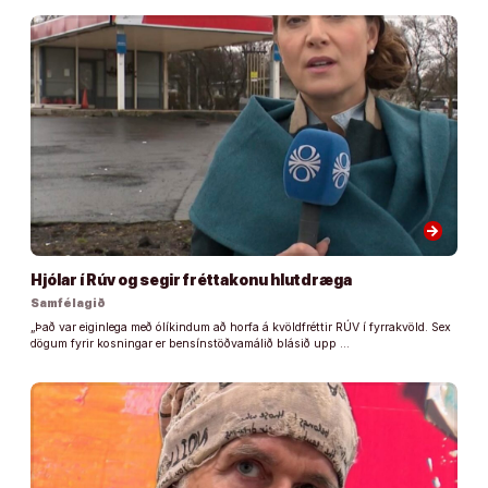
arrow_forward
Hjólar í Rúv og segir fréttakonu hlutdræga
Samfélagið
„Það var eiginlega með ólíkindum að horfa á kvöldfréttir RÚV í fyrrakvöld. Sex
dögum fyrir kosningar er bensínstöðvamálið blásið upp …