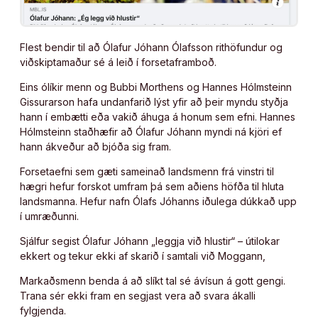
Flest bendir til að Ólafur Jóhann Ólafsson rithöfundur og
viðskiptamaður sé á leið í forsetaframboð.
Eins ólíkir menn og Bubbi Morthens og Hannes Hólmsteinn
Gissurarson hafa undanfarið lýst yfir að þeir myndu styðja
hann í embætti eða vakið áhuga á honum sem efni. Hannes
Hólmsteinn staðhæfir að Ólafur Jóhann myndi ná kjöri ef
hann ákveður að bjóða sig fram.
Forsetaefni sem gæti sameinað landsmenn frá vinstri til
hægri hefur forskot umfram þá sem aðiens höfða til hluta
landsmanna. Hefur nafn Ólafs Jóhanns iðulega dúkkað upp
í umræðunni.
Sjálfur segist Ólafur Jóhann „leggja við hlustir“ – útilokar
ekkert og tekur ekki af skarið í samtali við Moggann,
Markaðsmenn benda á að slíkt tal sé ávísun á gott gengi.
Trana sér ekki fram en segjast vera að svara ákalli
fylgjenda.