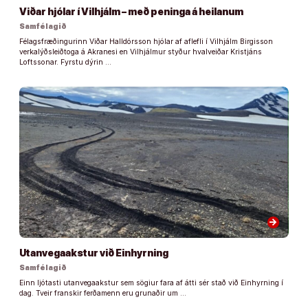
Viðar hjólar í Vilhjálm – með peninga á heilanum
Samfélagið
Félagsfræðingurinn Viðar Halldórsson hjólar af aflefli í Vilhjálm Birgisson
verkalýðsleiðtoga á Akranesi en Vilhjálmur styður hvalveiðar Kristjáns
Loftssonar. Fyrstu dýrin …
arrow_forward
Utanvegaakstur við Einhyrning
Samfélagið
Einn ljótasti utanvegaakstur sem sögiur fara af átti sér stað við Einhyrning í
dag. Tveir franskir ferðamenn eru grunaðir um …