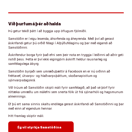
Við þurfum á þér að halda
Þú getur tekið þátt í að byggja upp öflugum fjölmiðli.
Samstöðin er í eigu lesenda, áhorfenda og áheyrenda. Með því að gerast
áskrifandi getur þú orðið félagi í Alþýðufélaginu og þar með eigandi að
Samstöðinni.
Áskrifendur borga fyrir það efni sem þeir nota en tryggja í leiðinni að aðrir geti
notið þess. Þetta er því ekki eigingjörn áskrift heldur rausnarleg og
samfélagslega ábyrg.
Samstöðin byrjaði sem umræðuþættir á Facebook en er nú orðinn að
fréttavef, útvarps- og hlaðvarpsþáttum, skoðanapistlum og
sjónvarpsdagskrá.
Við trúum að Samstöðin skipti máli fyrir samfélagið, að það sé þörf fyrir
róttæka umræðu um málefni sem snerta fólk út frá sjónarhóli og hagsmunum
almennings.
Ef þú ert sama sinnis skaltu endilega gerast áskrifandi að Samstöðinni og þar
með einn af eigendum hennar.
Þitt framlag skiptir máli.
arrow_forward
Ég vil styrkja Samstöðina