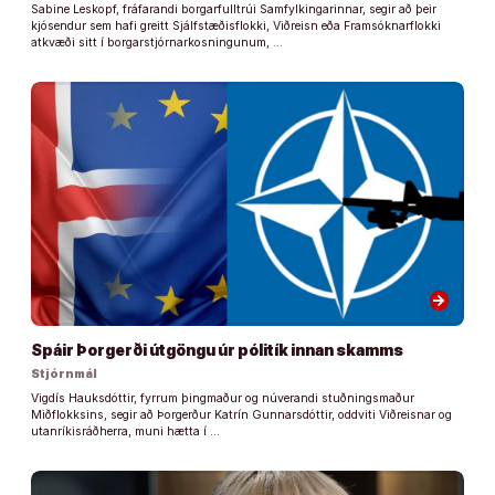
Sabine Leskopf, fráfarandi borgarfulltrúi Samfylkingarinnar, segir að þeir
kjósendur sem hafi greitt Sjálfstæðisflokki, Viðreisn eða Framsóknarflokki
atkvæði sitt í borgarstjórnarkosningunum, …
arrow_forward
Spáir Þorgerði útgöngu úr pólitík innan skamms
Stjórnmál
Vigdís Hauksdóttir, fyrrum þingmaður og núverandi stuðningsmaður
Miðflokksins, segir að Þorgerður Katrín Gunnarsdóttir, oddviti Viðreisnar og
utanríkisráðherra, muni hætta í …