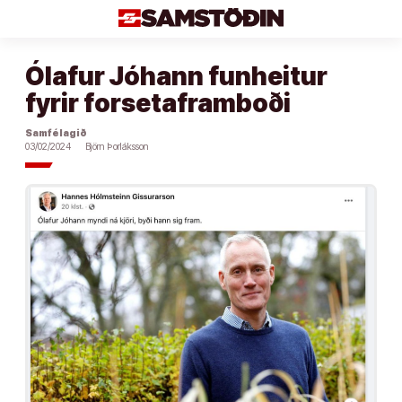
Áfram
að
efni
Ólafur Jóhann funheitur
fyrir forsetaframboði
Samfélagið
03/02/2024
Björn Þorláksson