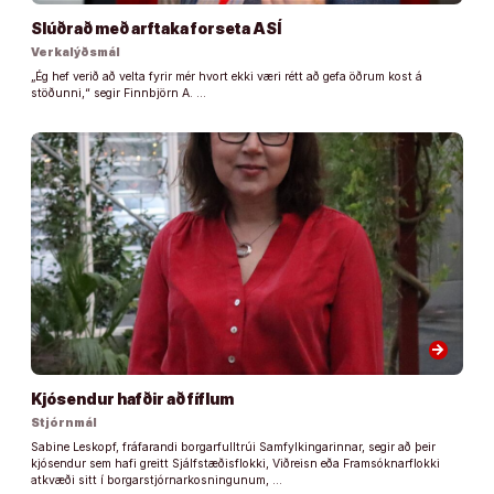
Slúðrað með arftaka forseta ASÍ
Verkalýðsmál
„Ég hef verið að velta fyrir mér hvort ekki væri rétt að gefa öðrum kost á
stöðunni,“ segir Finnbjörn A. …
arrow_forward
Kjósendur hafðir að fíflum
Stjórnmál
Sabine Leskopf, fráfarandi borgarfulltrúi Samfylkingarinnar, segir að þeir
kjósendur sem hafi greitt Sjálfstæðisflokki, Viðreisn eða Framsóknarflokki
atkvæði sitt í borgarstjórnarkosningunum, …