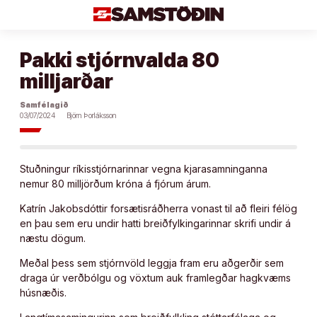
Áfram
að
efni
Pakki stjórnvalda 80
milljarðar
Samfélagið
03/07/2024
Björn Þorláksson
Stuðningur ríkisstjórnarinnar vegna kjarasamninganna
nemur 80 milljörðum króna á fjórum árum.
Katrín Jakobsdóttir forsætisráðherra vonast til að fleiri félög
en þau sem eru undir hatti breiðfylkingarinnar skrifi undir á
næstu dögum.
Meðal þess sem stjórnvöld leggja fram eru aðgerðir sem
draga úr verðbólgu og vöxtum auk framlegðar hagkvæms
húsnæðis.