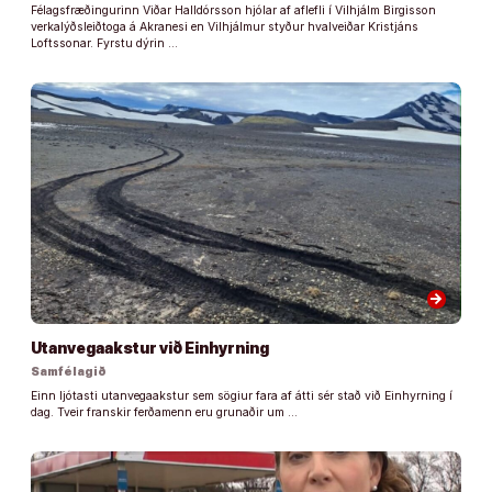
Félagsfræðingurinn Viðar Halldórsson hjólar af aflefli í Vilhjálm Birgisson
verkalýðsleiðtoga á Akranesi en Vilhjálmur styður hvalveiðar Kristjáns
Loftssonar. Fyrstu dýrin …
arrow_forward
Utanvegaakstur við Einhyrning
Samfélagið
Einn ljótasti utanvegaakstur sem sögiur fara af átti sér stað við Einhyrning í
dag. Tveir franskir ferðamenn eru grunaðir um …