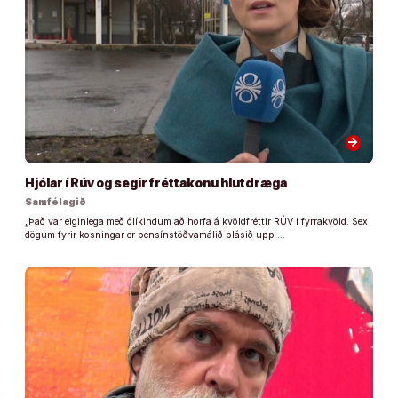
arrow_forward
Hjólar í Rúv og segir fréttakonu hlutdræga
Samfélagið
„Það var eiginlega með ólíkindum að horfa á kvöldfréttir RÚV í fyrrakvöld. Sex
dögum fyrir kosningar er bensínstöðvamálið blásið upp …