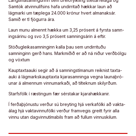
Langtímasamingurinn sem breiðfylkling stéttarfélaga og
Sam­tök at­vinnu­lífs­ins hafa undirritað hækkar laun að
lágmarki um tæplega 24.000 krónur hvert almanaksár.
Samið er tl fjögurra ára.
Laun munu al­mennt hækka um 3,25 prósent á fyrsta samn­
ings­ár­inu og svo 3,5 prósent samn­ings­ár­in á eft­ir.
Stöðug­leika­samn­ing­inn kalla þau sem undirrituðu
samninginn gerð hans. Markmiðið er að ná niður verðbólgu
og vöxtum
Kauptaxta­auk­i segir að á samn­ings­tím­an­um reikn­ist taxta­
auki á lág­marks­kauptaxta kjara­samn­inga vegna launaþró­
un­ar á al­menn­um vinnu­markaði, að til­tekn­um skil­yrðum.
Starfsfólk í ræstingum fær sérstakar kjarahækkanir.
Í ferðaþjónustu verður sú breyting hjá verkafólki að vakta­
álag hjá vakta­vinnu­fólki verður framvegis greitt fyr­ir alla
vinnu utan dag­vinnu­tíma­bils fram að full­um vinnu­skil­um.