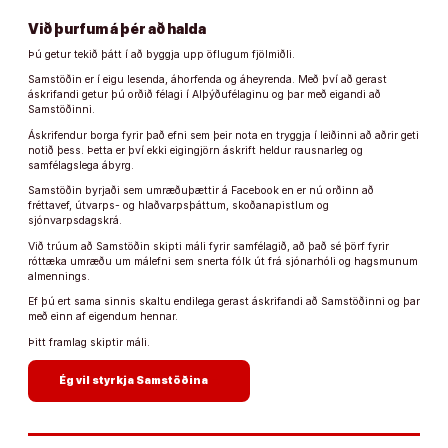
Við þurfum á þér að halda
Þú getur tekið þátt í að byggja upp öflugum fjölmiðli.
Samstöðin er í eigu lesenda, áhorfenda og áheyrenda. Með því að gerast
áskrifandi getur þú orðið félagi í Alþýðufélaginu og þar með eigandi að
Samstöðinni.
Áskrifendur borga fyrir það efni sem þeir nota en tryggja í leiðinni að aðrir geti
notið þess. Þetta er því ekki eigingjörn áskrift heldur rausnarleg og
samfélagslega ábyrg.
Samstöðin byrjaði sem umræðuþættir á Facebook en er nú orðinn að
fréttavef, útvarps- og hlaðvarpsþáttum, skoðanapistlum og
sjónvarpsdagskrá.
Við trúum að Samstöðin skipti máli fyrir samfélagið, að það sé þörf fyrir
róttæka umræðu um málefni sem snerta fólk út frá sjónarhóli og hagsmunum
almennings.
Ef þú ert sama sinnis skaltu endilega gerast áskrifandi að Samstöðinni og þar
með einn af eigendum hennar.
Þitt framlag skiptir máli.
arrow_forward
Ég vil styrkja Samstöðina