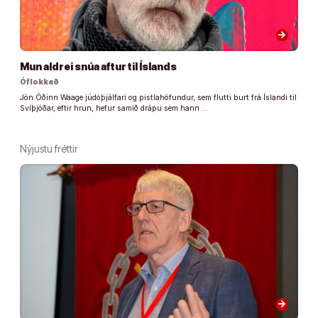
arrow_forward
Mun aldrei snúa aftur til Íslands
Óflokkað
Jón Óðinn Waage júdóþjálfari og pistlahöfundur, sem flutti burt frá Íslandi til
Svíþjóðar, eftir hrun, hefur samið drápu sem hann …
Nýjustu fréttir
arrow_forward