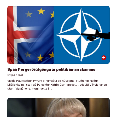
arrow_forward
Spáir Þorgerði útgöngu úr pólitík innan skamms
Stjórnmál
Vigdís Hauksdóttir, fyrrum þingmaður og núverandi stuðningsmaður
Miðflokksins, segir að Þorgerður Katrín Gunnarsdóttir, oddviti Viðreisnar og
utanríkisráðherra, muni hætta í …