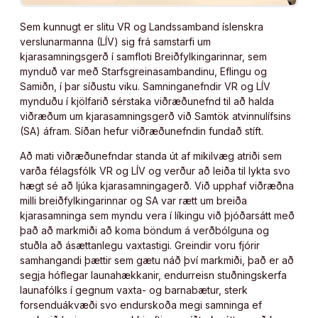
Sem kunnugt er slitu VR og Landssamband íslenskra
verslunarmanna (LÍV) sig frá samstarfi um
kjarasamningsgerð í samfloti Breiðfylkingarinnar, sem
mynduð var með Starfsgreinasambandinu, Eflingu og
Samiðn, í þar síðustu viku. Samninganefndir VR og LÍV
mynduðu í kjölfarið sérstaka viðræðunefnd til að halda
viðræðum um kjarasamningsgerð við Samtök atvinnulífsins
(SA) áfram. Síðan hefur viðræðunefndin fundað stíft.
Að mati viðræðunefndar standa út af mikilvæg atriði sem
varða félagsfólk VR og LÍV og verður að leiða til lykta svo
hægt sé að ljúka kjarasamningagerð. Við upphaf viðræðna
milli breiðfylkingarinnar og SA var rætt um breiða
kjarasamninga sem myndu vera í líkingu við þjóðarsátt með
það að markmiði að koma böndum á verðbólguna og
stuðla að ásættanlegu vaxtastigi. Greindir voru fjórir
samhangandi þættir sem gætu náð því markmiði, það er að
segja hóflegar launahækkanir, endurreisn stuðningskerfa
launafólks í gegnum vaxta- og barnabætur, sterk
forsenduákvæði svo endurskoða megi samninga ef