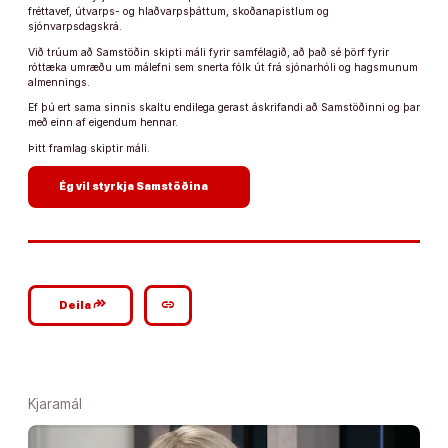
fréttavef, útvarps- og hlaðvarpsþáttum, skoðanapistlum og
sjónvarpsdagskrá.
Við trúum að Samstöðin skipti máli fyrir samfélagið, að það sé þörf fyrir
róttæka umræðu um málefni sem snerta fólk út frá sjónarhóli og hagsmunum
almennings.
Ef þú ert sama sinnis skaltu endilega gerast áskrifandi að Samstöðinni og þar
með einn af eigendum hennar.
Þitt framlag skiptir máli.
arrow_forward
Ég vil styrkja Samstöðina
google_plus_reshare
link
Deila
Kjaramál