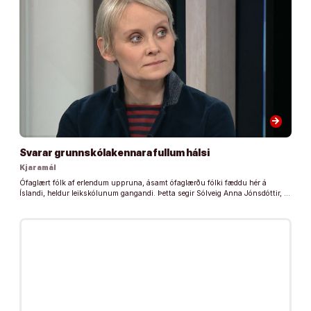
arrow_forward
Svarar grunnskólakennara fullum hálsi
Kjaramál
Ófaglært fólk af erlendum uppruna, ásamt ófaglærðu fólki fæddu hér á
Íslandi, heldur leikskólunum gangandi. Þetta segir Sólveig Anna Jónsdóttir, …