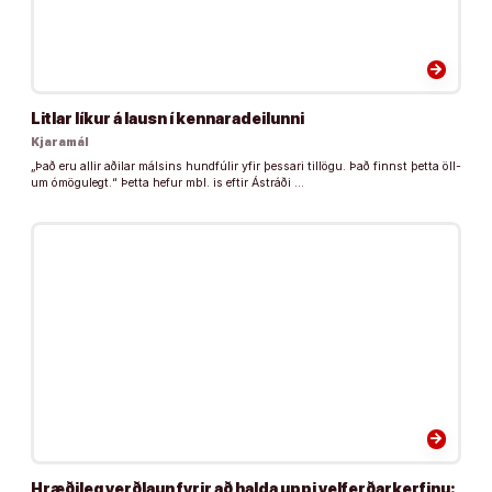
arrow_forward
Litlar líkur á lausn í kennaradeilunni
Kjaramál
„Það eru all­ir aðilar máls­ins hund­fúl­ir yfir þess­ari til­lögu. Það finnst þetta öll­
um ómögu­legt.“ Þetta hefur mbl. is eftir Ástráði …
arrow_forward
Hræðileg verðlaun fyrir að halda uppi velferðarkerfinu: