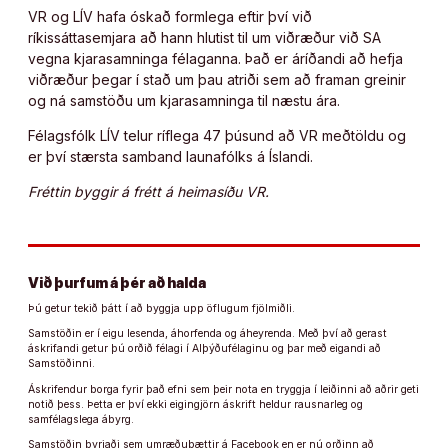
VR og LÍV hafa óskað formlega eftir því við
ríkissáttasemjara að hann hlutist til um viðræður við SA
vegna kjarasamninga félaganna. Það er áríðandi að hefja
viðræður þegar í stað um þau atriði sem að framan greinir
og ná samstöðu um kjarasamninga til næstu ára.
Félagsfólk LÍV telur ríflega 47 þúsund að VR meðtöldu og
er því stærsta samband launafólks á Íslandi.
Fréttin byggir á frétt á heimasíðu VR.
Við þurfum á þér að halda
Þú getur tekið þátt í að byggja upp öflugum fjölmiðli.
Samstöðin er í eigu lesenda, áhorfenda og áheyrenda. Með því að gerast
áskrifandi getur þú orðið félagi í Alþýðufélaginu og þar með eigandi að
Samstöðinni.
Áskrifendur borga fyrir það efni sem þeir nota en tryggja í leiðinni að aðrir geti
notið þess. Þetta er því ekki eigingjörn áskrift heldur rausnarleg og
samfélagslega ábyrg.
Samstöðin byrjaði sem umræðuþættir á Facebook en er nú orðinn að