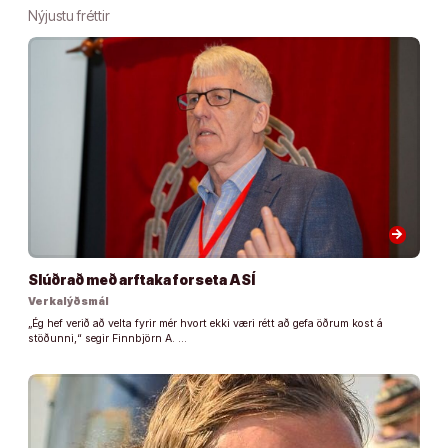
Nýjustu fréttir
arrow_forward
Slúðrað með arftaka forseta ASÍ
Verkalýðsmál
„Ég hef verið að velta fyrir mér hvort ekki væri rétt að gefa öðrum kost á
stöðunni,“ segir Finnbjörn A. …