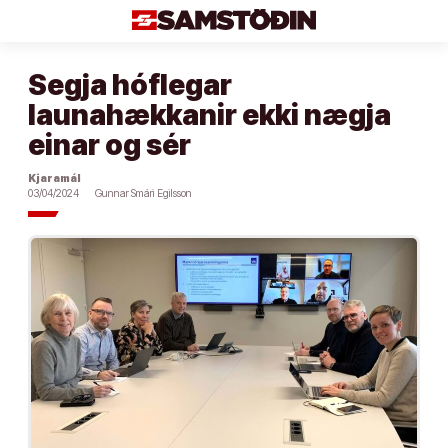
Áfram
að
efni
Segja hóflegar
launahækkanir ekki nægja
einar og sér
Kjaramál
03/04/2024
Gunnar Smári Egilsson