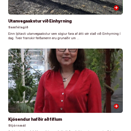
arrow_forward
Utanvegaakstur við Einhyrning
Samfélagið
Einn ljótasti utanvegaakstur sem sögiur fara af átti sér stað við Einhyrning í
dag. Tveir franskir ferðamenn eru grunaðir um …
arrow_forward
Kjósendur hafðir að fíflum
Stjórnmál