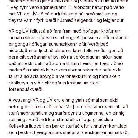
markmið þeirra ganga ekki eftir og víðtæk sátt um að koma
í veg fyrir verðlagshækkanir. Til viðbótar hefur það verið
mat VR og LÍV að ná þurfi tökum á húsnæðismálum og
treysta varnir fyrir bæði húsnæðiseigendur og leigjendur.
VR og LÍV féllust á að fara fram með hóflegar kröfur um
launahækkanir í þessu samhengi. Af þessum atriðum standa
eingöngu hóflegar launahækkanir eftir. Verði það
niðurstaðan er ljóst að almennu launafólki verður gert að
bera eitt byrðarnar af því að ná verðbólgunni niður, sem
það átti ekki þátt í að stofna til. Enn fremur er hætt við að
markmiðin náist ekki þar sem atvinnurekendur hafa ekki
fallist á að axla ábyrgð á verðhækkunum og hafa skellt
skollaeyrum við sjálfsögðum kröfum um sterk
forsenduákvæði.
Á vettvangi VR og LÍV eru einnig ýmis sérmál sem ekki
hefur gefist færi á að ræða. Má þar nefna atriði sem lúta að
starfsmenntamálum og starfsreynslu ungmenna, en einnig
samninga varðandi kjör starfsfólks í flugafgreiðslu á
Keflavíkurflugvelli en þar er starfað eftir vinnufyrirkomulagi
sem þekkist hvergi annars staðar á íslenskum vinnumarkaði.