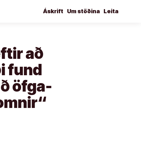
Áskrift
Um stöðina
Leita
ftir að
i fund
að öfga-
omnir“