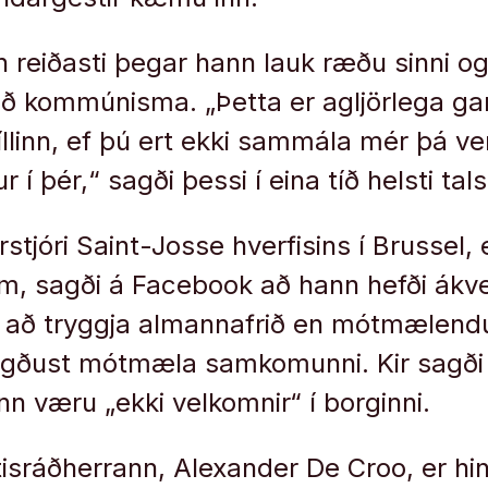
 reiðasti þegar hann lauk ræðu sinni og 
ð kommúnisma. „Þetta er agljörlega ga
llinn, ef þú ert ekki sammála mér þá v
r í þér,“ sagði þessi í eina tíð helsti ta
rstjóri Saint-Josse hverfisins í Brussel, 
, sagði á Facebook að hann hefði ákv
 að tryggja almannafrið en mótmælendu
yggðust mótmæla samkomunni. Kir sagði
 væru „ekki velkomnir“ í borginni.
tisráðherrann, Alexander De Croo, er hi