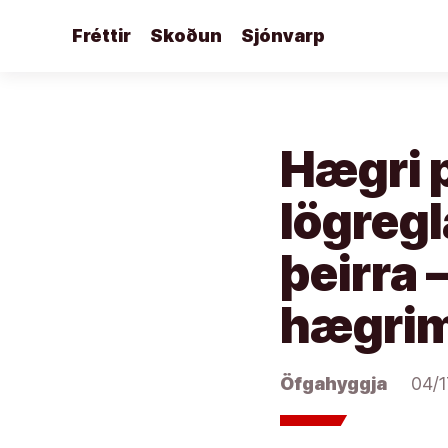
Áfram
Fréttir
Skoðun
Sjónvarp
að
efni
Hægri p
lögregl
þeirra 
hægrim
Öfgahyggja
04/