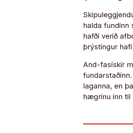
Skipuleggjendur
halda fundinn s
hafði verið afb
þrýstingur haf
And-fasískir 
fundarstaðinn. 
laganna, en þa
hægrinu inn ti