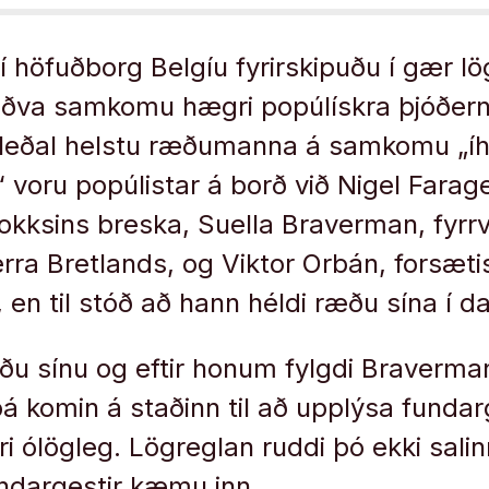
í höfuðborg Belgíu fyrirskipuðu í gær lö
töðva samkomu hægri popúlískra þjóðer
 Meðal helstu ræðumanna á samkomu „í
 voru popúlistar á borð við Nigel Farage
okksins breska, Suella Braverman, fyrr
erra Bretlands, og Viktor Orbán, forsæti
 en til stóð að hann héldi ræðu sína í d
ðu sínu og eftir honum fylgdi Braverman,
þá komin á staðinn til að upplýsa funda
ólögleg. Lögreglan ruddi þó ekki salin
fundargestir kæmu inn.