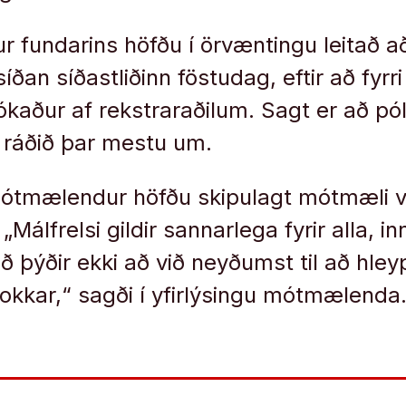
 fundarins höfðu í örvæntingu leitað að 
íðan síðastliðinn föstudag, eftir að fyrr
ókaður af rekstraraðilum. Sagt er að pól
i ráðið þar mestu um.
mótmælendur höfðu skipulagt mótmæli v
„Málfrelsi gildir sannarlega fyrir alla, 
ð þýðir ekki að við neyðumst til að hley
l okkar,“ sagði í yfirlýsingu mótmælenda