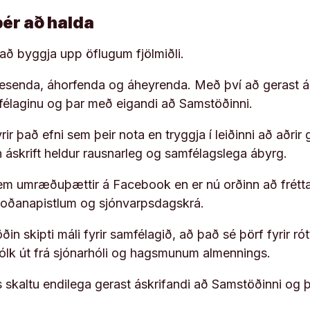
þér að halda
í að byggja upp öflugum fjölmiðli.
 lesenda, áhorfenda og áheyrenda. Með því að gerast á
ufélaginu og þar með eigandi að Samstöðinni.
ir það efni sem þeir nota en tryggja í leiðinni að aðrir 
rn áskrift heldur rausnarleg og samfélagslega ábyrg.
em umræðuþættir á Facebook en er nú orðinn að frétta
koðanapistlum og sjónvarpsdagskrá.
in skipti máli fyrir samfélagið, að það sé þörf fyrir
fólk út frá sjónarhóli og hagsmunum almennings.
s skaltu endilega gerast áskrifandi að Samstöðinni og 