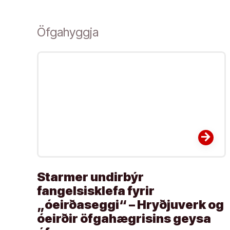
Öfgahyggja
arrow_forward
Starmer undirbýr
fangelsisklefa fyrir
„óeirðaseggi“ – Hryðjuverk og
óeirðir öfgahægrisins geysa