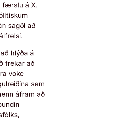
 færslu á X.
ólitískum
án sagði að
lfrelsi.
 að hlýða á
ð frekar að
ora voke-
ngulreiðina sem
umenn áfram að
ðbundin
fólks,