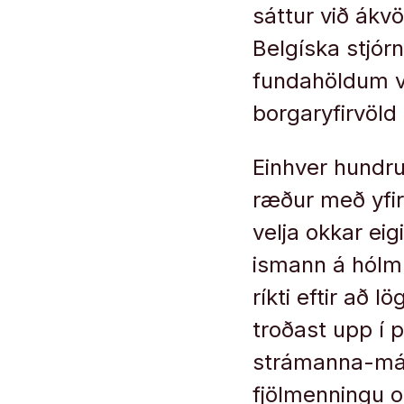
sáttur við ákv
Belgíska stjórn
fundahöldum væ
borgaryfirvöld 
Einhver hundru
ræður með yfir
velja okkar ei
ismann á hólm: 
ríkti eftir að
troðast upp í p
strámanna-mál 
fjölmenningu o