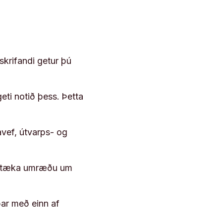
skrifandi getur þú
geti notið þess. Þetta
vef, útvarps- og
 róttæka umræðu um
þar með einn af