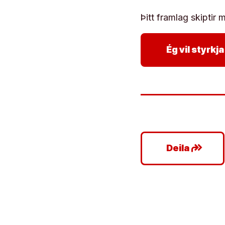
Þitt framlag skiptir m
Ég vil styrk
google_plus_reshare
Deila