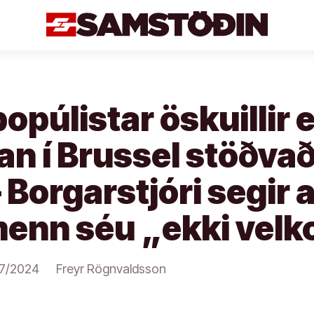
opúlistar öskuillir e
an í Brussel stöðvað
– Borgarstjóri segir 
enn séu „ekki velk
17/2024
Freyr Rögnvaldsson