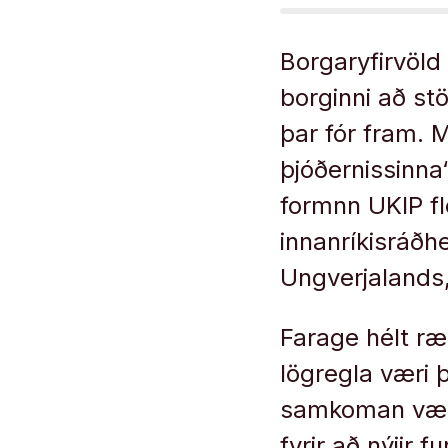
Borgaryfirvöld 
borginni að s
þar fór fram.
þjóðernissinna“
formnn UKIP fl
innanríkisráðh
Ungverjalands,
Farage hélt ræ
lögregla væri 
samkoman væri 
fyrir að nýjir 