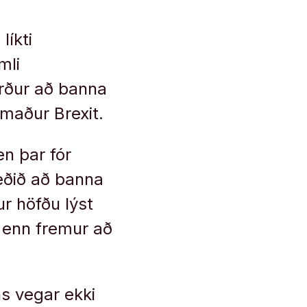
líkti
mli
erður að banna
lsmaður Brexit.
en þar fór
eðið að banna
r höfðu lýst
 enn fremur að
ns vegar ekki