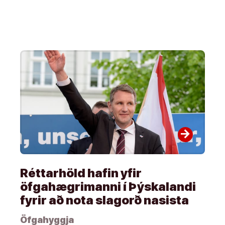
arrow_forward
Réttarhöld hafin yfir
öfgahægrimanni í Þýskalandi
fyrir að nota slagorð nasista
Öfgahyggja