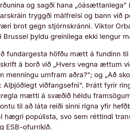
örðunina og sagði hana „óásættanlega“ í
arskráin tryggði málfrelsi og bann við p
ri brot gegn stjórnskránni. Viktor Orb
í Brussel þyldu greinilega ekki lengur má
ð fundargesta höfðu mætt á fundinn til
skrift á borð við „Hvers vegna ættum vi
gin menningu umfram aðra?“; og „Að sk
Alþjóðlegt viðfangsefni“. Þrátt fyrir ri
 lögregla mætti á svæðið héldu framsög
ontu til að láta reiði sinni rigna yfir hef
hægri popúlista, svo sem réttindi trans
g ESB-ofurríkið.