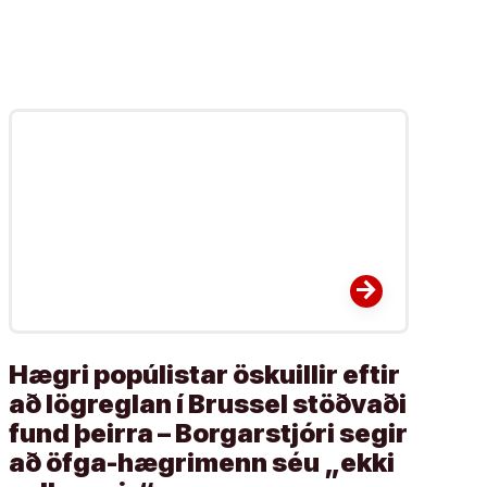
arrow_forward
Hægri popúlistar öskuillir eftir
að lögreglan í Brussel stöðvaði
fund þeirra – Borgarstjóri segir
að öfga-hægrimenn séu „ekki