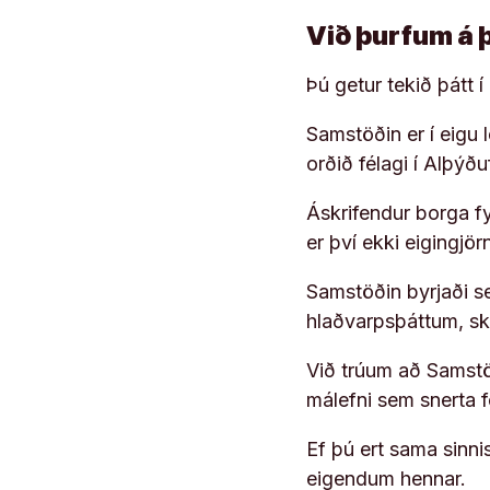
Við þurfum á 
Þú getur tekið þátt 
Samstöðin er í eigu
orðið félagi í Alþýð
Áskrifendur borga fyr
er því ekki eigingjö
Samstöðin byrjaði s
hlaðvarpsþáttum, s
Við trúum að Samstöð
málefni sem snerta 
Ef þú ert sama sinni
eigendum hennar.