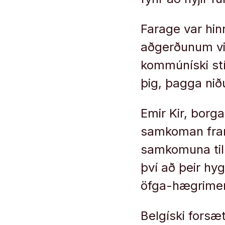
Farage var hinn
aðgerðunum vi
kommúníski stí
þig, þagga niðu
Emir Kir, borga
samkoman fram
samkomuna til
því að þeir h
öfga-hægrimenn
Belgíski forsæ