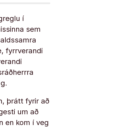
greglu í
nissinna sem
haldssamra
, fyrrverandi
verandi
sráðherrra
ag.
 þrátt fyrir að
rgesti um að
n en kom í veg