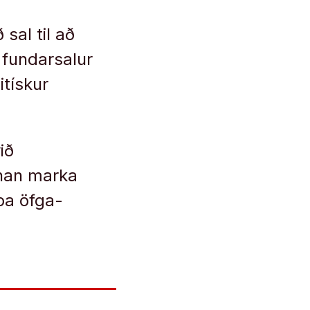
sal til að
i fundarsalur
itískur
ið
innan marka
pa öfga-
.