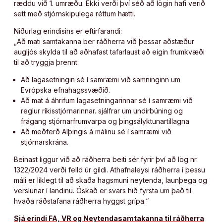
ræddu við 1. umræðu. Ekki verði því séð að lögin hafi verið
sett með stjórnskipulega réttum hætti.
Niðurlag erindisins er eftirfarandi:
„Að mati samtakanna ber ráðherra við þessar aðstæður
augljós skylda til að aðhafast tafarlaust að eigin frumkvæði
til að tryggja þrennt:
Að lagasetningin sé í samræmi við samninginn um
Evrópska efnahagssvæðið.
Að mat á áhrifum lagasetningarinnar sé í samræmi við
reglur ríkisstjórnarinnar. sjálfrar um undirbúning og
frágang stjórnarfrumvarpa og þingsályktunartillagna
Að meðferð Alþingis á málinu sé í samræmi við
stjórnarskrána.
Beinast liggur við að ráðherra beiti sér fyrir því að lög nr.
1322/2024 verði felld úr gildi. Athafnaleysi ráðherra í þessu
máli er líklegt til að skaða hagsmuni neytenda, launþega og
verslunar í landinu. Óskað er svars hið fyrsta um það til
hvaða ráðstafana ráðherra hyggst grípa.“
Sjá erindi FA, VR og Neytendasamtakanna til ráðherra