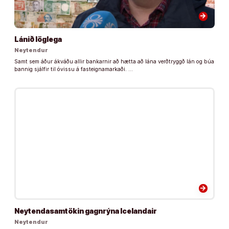
arrow_forward
Lánið löglega
Neytendur
Samt sem áður ákváðu allir bankarnir að hætta að lána verðtryggð lán og búa
þannig sjálfir til óvissu á fasteignamarkaði. …
arrow_forward
Neytendasamtökin gagnrýna Icelandair
Neytendur