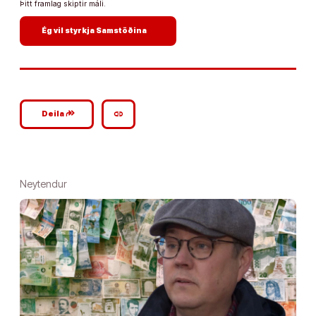
Þitt framlag skiptir máli.
arrow_forward
Ég vil styrkja Samstöðina
google_plus_reshare
link
Deila
Neytendur