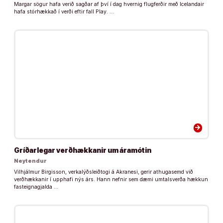
Margar sögur hafa verið sagðar af því í dag hvernig flugferðir með Icelandair
hafa stórhækkað í verði eftir fall Play. …
arrow_forward
Gríðarlegar verðhækkanir um áramótin
Neytendur
Vilhjálmur Birgisson, verkalýðsleiðtogi á Akranesi, gerir athugasemd við
verðhækkanir í upphafi nýs árs. Hann nefnir sem dæmi umtalsverða hækkun
fasteignagjalda …