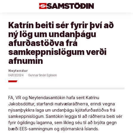
Áfram
að
efni
Katrín beiti sér fyrir því að
ný lög um undanþágu
afurðastöðva frá
samkeppnislögum verði
afnumin
Neytendur
04/03/2024
Gunnar Smári Egilsson
FA, VR og Neytendasamtökin hafa sent Katrínu
Jakobsdóttur, starfandi matvælaráðherra, erindi vegna
nýsamþykkra laga um undanþágu kjötafurðastöðva frá
samkeppnislögum. Samtökin leggja til að ráðherra beiti sér
fyrir ógildingu laganna, sem líkleg séu til að brjóta gegn
bæði EES-samningnum og stjórnarskrá Íslands.