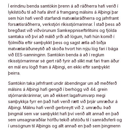
Í erindinu benda samtökin þrenn á að ráðherra hafi verið í
lykilstöðu til að hafa áhrif á framgang málsins á Alþingi þar
sem hún hafi verið starfandi matvælaráðherra og jafnframt
forsætisráðherra, verkstjóri ríkisstjórnarinnar. Í stað þess að
bregðast við viðvörunum Samkeppniseftirlitsins og fjölda
samtaka við því að málið yrði að lögum, hafi hún komið í
fjölmiðla eftir samþykkt þess og sagst ætla að biðja
matvælaráðuneytið að skoða hvort hin nýju lög fari í bága
við EES-samninginn. Samtökin benda á að í reglum
ríkisstjórnarinnar sé gert ráð fyrir að slíkt mat fari fram áður
en mál eru lögð fram á Alþingi, en ekki eftir samþykkt
þeirra.
Samtökin taka jafnframt undir ábendingar um að meðferð
málsins á Alþingi hafi gengið í berhögg við 44. grein
stjórnarskrárinnar, um að ekkert lagafrumvarp megi
samþykkja fyrr en það hafi verið rætt við þrjár umræður á
Alþingi. Málinu hafi verið gerbreytt við 2. umræðu. Það
þingmál sem var samþykkt hafi því verið allt annað en það
sem umsagnaraðilar höfðu tekið afstöðu til í samráðsferli og
í umsögnum til Alþingis og allt annað en það sem þingmenn