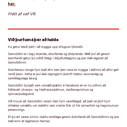
hér.
Frétt af vef VR.
Við þurfum á þér að halda
Þú getur tekið þátt í að byggja upp öflugum fjölmiðli.
Samstöðin er í eigu lesenda, áhorfenda og áheyrenda. Með því að gerast
áskrifandi getur þú orðið félagi í Alþýðufélaginu og þar með eigandi að
Samstöðinni.
Áskrifendur borga fyrir það efni sem þeir nota en tryggja í leiðinni að aðrir geti
notið þess. Þetta er því ekki eigingjörn áskrift heldur rausnarleg og
samfélagslega ábyrg.
Samstöðin byrjaði sem umræðuþættir á Facebook en er nú orðinn að
fréttavef, útvarps- og hlaðvarpsþáttum, skoðanapistlum og
sjónvarpsdagskrá.
Við trúum að Samstöðin skipti máli fyrir samfélagið, að það sé þörf fyrir
róttæka umræðu um málefni sem snerta fólk út frá sjónarhóli og hagsmunum
almennings.
Ef þú ert sama sinnis skaltu endilega gerast áskrifandi að Samstöðinni og þar
með einn af eigendum hennar.