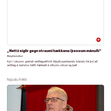
arrow_forward
„Nettó siglir gegn straumi hækkana í þessum mánuði“
Neytendur
Fyrr í vikunni greindi verðlagseftirlit Alþýðusambands Íslands frá því að
verðlag á matvöru hefði hækkað á síðustu vikum og það …
Nýjustu fréttir