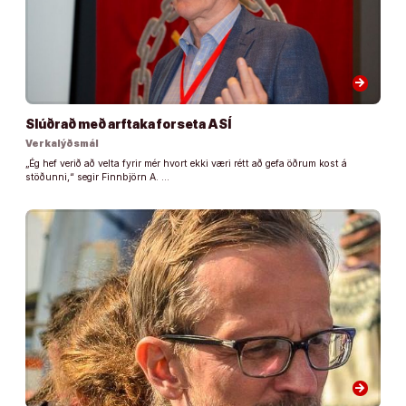
arrow_forward
Slúðrað með arftaka forseta ASÍ
Verkalýðsmál
„Ég hef verið að velta fyrir mér hvort ekki væri rétt að gefa öðrum kost á
stöðunni,“ segir Finnbjörn A. …
arrow_forward