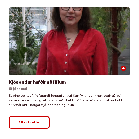
arrow_forward
Kjósendur hafðir að fíflum
Stjórnmál
Sabine Leskopf, fráfarandi borgarfulltrúi Samfylkingarinnar, segir að þeir
kjósendur sem hafi greitt Sjálfstæðisflokki, Viðreisn eða Framsóknarflokki
atkvæði sitt í borgarstjórnarkosningunum, …
Allar fréttir