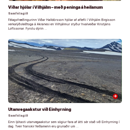
Viðar hjólar í Vilhjálm – með peninga á heilanum
Samfélagið
Félagsfræðingurinn Viðar Halldórsson hjólar af aflefli í Vilhjálm Birgisson
verkalýðsleiðtoga á Akranesi en Vilhjálmur styður hvalveiðar Kristjáns
Loftssonar. Fyrstu dýrin …
arrow_forward
Utanvegaakstur við Einhyrning
Samfélagið
Einn ljótasti utanvegaakstur sem sögiur fara af átti sér stað við Einhyrning í
dag. Tveir franskir ferðamenn eru grunaðir um …