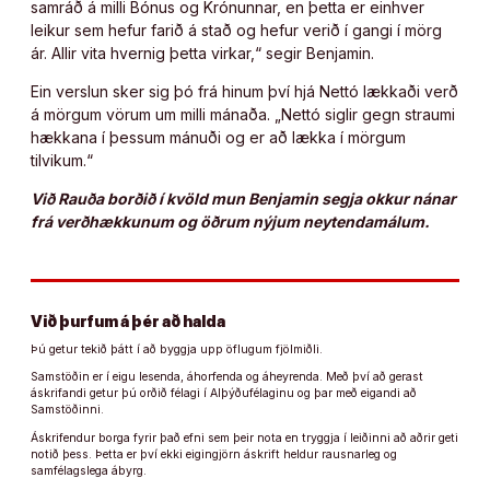
samráð á milli Bónus og Krónunnar, en þetta er einhver
leikur sem hefur farið á stað og hefur verið í gangi í mörg
ár. Allir vita hvernig þetta virkar,“ segir Benjamin.
Ein verslun sker sig þó frá hinum því hjá Nettó lækkaði verð
á mörgum vörum um milli mánaða. „Nettó siglir gegn straumi
hækkana í þessum mánuði og er að lækka í mörgum
tilvikum.“
Við Rauða borðið í kvöld mun Benjamin segja okkur nánar
frá verðhækkunum og öðrum nýjum neytendamálum.
Við þurfum á þér að halda
Þú getur tekið þátt í að byggja upp öflugum fjölmiðli.
Samstöðin er í eigu lesenda, áhorfenda og áheyrenda. Með því að gerast
áskrifandi getur þú orðið félagi í Alþýðufélaginu og þar með eigandi að
Samstöðinni.
Áskrifendur borga fyrir það efni sem þeir nota en tryggja í leiðinni að aðrir geti
notið þess. Þetta er því ekki eigingjörn áskrift heldur rausnarleg og
samfélagslega ábyrg.