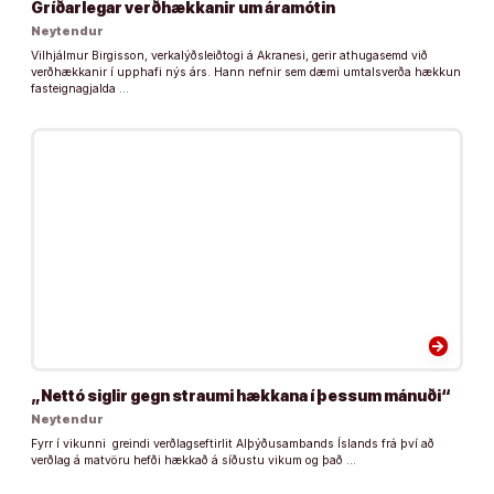
Gríðarlegar verðhækkanir um áramótin
Neytendur
Vilhjálmur Birgisson, verkalýðsleiðtogi á Akranesi, gerir athugasemd við
verðhækkanir í upphafi nýs árs. Hann nefnir sem dæmi umtalsverða hækkun
fasteignagjalda …
arrow_forward
„Nettó siglir gegn straumi hækkana í þessum mánuði“
Neytendur
Fyrr í vikunni greindi verðlagseftirlit Alþýðusambands Íslands frá því að
verðlag á matvöru hefði hækkað á síðustu vikum og það …