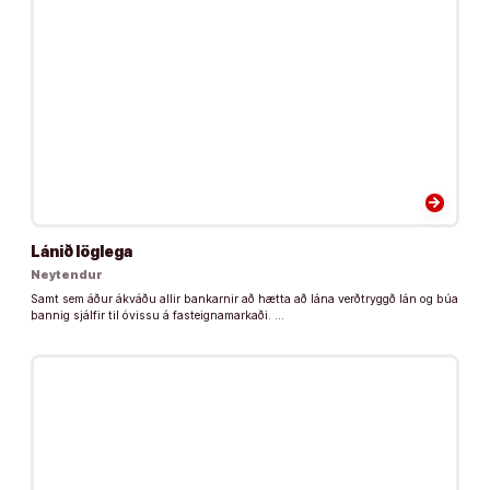
arrow_forward
Lánið löglega
Neytendur
Samt sem áður ákváðu allir bankarnir að hætta að lána verðtryggð lán og búa
þannig sjálfir til óvissu á fasteignamarkaði. …