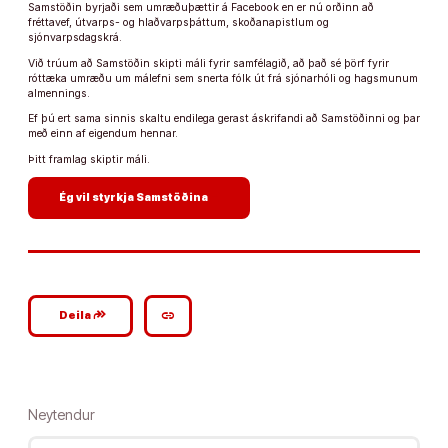
Samstöðin byrjaði sem umræðuþættir á Facebook en er nú orðinn að
fréttavef, útvarps- og hlaðvarpsþáttum, skoðanapistlum og
sjónvarpsdagskrá.
Við trúum að Samstöðin skipti máli fyrir samfélagið, að það sé þörf fyrir
róttæka umræðu um málefni sem snerta fólk út frá sjónarhóli og hagsmunum
almennings.
Ef þú ert sama sinnis skaltu endilega gerast áskrifandi að Samstöðinni og þar
með einn af eigendum hennar.
Þitt framlag skiptir máli.
arrow_forward
Ég vil styrkja Samstöðina
google_plus_reshare
link
Deila
Neytendur