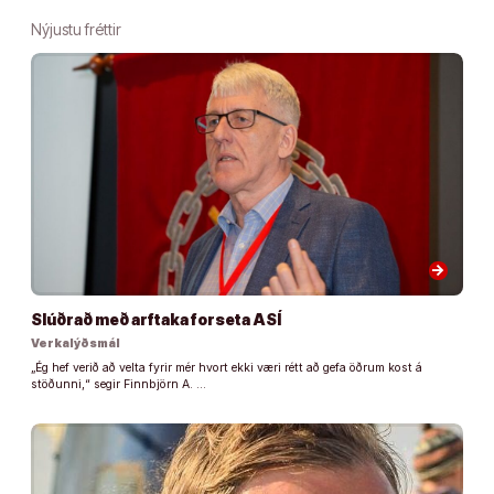
Nýjustu fréttir
arrow_forward
Slúðrað með arftaka forseta ASÍ
Verkalýðsmál
„Ég hef verið að velta fyrir mér hvort ekki væri rétt að gefa öðrum kost á
stöðunni,“ segir Finnbjörn A. …