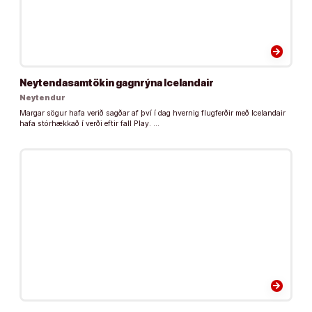
arrow_forward
Neytendasamtökin gagnrýna Icelandair
Neytendur
Margar sögur hafa verið sagðar af því í dag hvernig flugferðir með Icelandair
hafa stórhækkað í verði eftir fall Play. …
arrow_forward