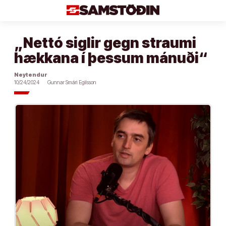
Áfram
að
efni
„Nettó siglir gegn straumi
hækkana í þessum mánuði“
Neytendur
10/24/2024
Gunnar Smári Egilsson