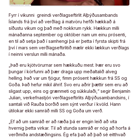
Fyrr í vikunni greindi verðlagseftirlit Alþýðusambands
Íslands frá því að verðlag á matvöru hefði hækkað á
síðustu vikum og það með nokkrum rykk. Hækkun milli
mánaðanna september og október nam um einu prósenti,
en til að setja það í samhengi þá er þetta í fyrsta skipti frá
því í mars sem verðlagseftirlitið mælir ekki lækkun verðlags
í neinni verslun milli mánaða.
„Það eru kjötvörurnar sem hækkuðu mest. Þær eru svo
þungar í körfunni að þær draga upp meðaltalið alveg
helling. Það var um fjögur, fimm prósent hækkun frá SS og
Goða. Það hefur mikil áhrif. Svo eru aðrir þættir sem eru að
sligast upp, eins og grænmeti og súkkulaði,“ segir Benjamín
Julian, verkefnastjóri verðlagseftirlits Alþýðusambandsins, í
samtali við Rauða borðið sem sýnt verður í kvöld. Hann
útilokar ekki samráð milli SS og Goða um verð.
„Ef að um samráð er að ræða þá er engin leið að vita
hvernig þetta virkar. Til að stunda samráð er nóg að horfa á
verðmiða andstæðingsins. Ég efa það að það sé eitthvað