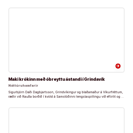
arrow_forward
Maki krókinn með óbreyttu ástandi í Grindavík
Náttúruhamfarir
Sigurbjörn Daði Dagbjartsson, Grindvíkingur og blaðamaður á Víkurfréttum,
ræðir við Rauða borðið í kvöld á Samstöðinni tengslaspillingu við eftirlit og …