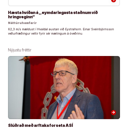
Hæsta hviðan á ,,eymdarlegasta staðnum við
hringveginn“
Náttúruhamfarir
62,3 m/s mældust í Hvaldal austan við Eystrahorn. Einar Sveinbjörnsson
veðurfræðingur veltir fyrir sér mælingum á óveðrinu.
Nýjustu fréttir
arrow_forward
Slúðrað með arftaka forseta ASÍ