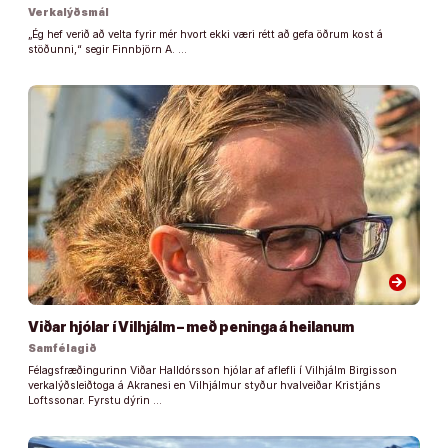
Verkalýðsmál
„Ég hef verið að velta fyrir mér hvort ekki væri rétt að gefa öðrum kost á
stöðunni,“ segir Finnbjörn A. …
arrow_forward
Viðar hjólar í Vilhjálm – með peninga á heilanum
Samfélagið
Félagsfræðingurinn Viðar Halldórsson hjólar af aflefli í Vilhjálm Birgisson
verkalýðsleiðtoga á Akranesi en Vilhjálmur styður hvalveiðar Kristjáns
Loftssonar. Fyrstu dýrin …