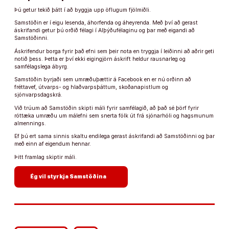
Þú getur tekið þátt í að byggja upp öflugum fjölmiðli.
Samstöðin er í eigu lesenda, áhorfenda og áheyrenda. Með því að gerast
áskrifandi getur þú orðið félagi í Alþýðufélaginu og þar með eigandi að
Samstöðinni.
Áskrifendur borga fyrir það efni sem þeir nota en tryggja í leiðinni að aðrir geti
notið þess. Þetta er því ekki eigingjörn áskrift heldur rausnarleg og
samfélagslega ábyrg.
Samstöðin byrjaði sem umræðuþættir á Facebook en er nú orðinn að
fréttavef, útvarps- og hlaðvarpsþáttum, skoðanapistlum og
sjónvarpsdagskrá.
Við trúum að Samstöðin skipti máli fyrir samfélagið, að það sé þörf fyrir
róttæka umræðu um málefni sem snerta fólk út frá sjónarhóli og hagsmunum
almennings.
Ef þú ert sama sinnis skaltu endilega gerast áskrifandi að Samstöðinni og þar
með einn af eigendum hennar.
Þitt framlag skiptir máli.
arrow_forward
Ég vil styrkja Samstöðina