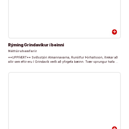
arrow_forward
Rýming Grindavíkur í beinni
Náttúruhamfarir
**UPPFÆRT** Sviðsstjóri Almannavarna, Runólfur Þórhallsson, ítrekar að
allir sem eftir eru í Grindavík verði að yfirgefa bæinn. Tvær sprungur hafa …
arrow_forward