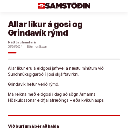
Áfram
að
efni
Allar líkur á gosi og
Grindavík rýmd
Náttúruhamfarir
05/29/2024
Björn Þorláksson
Allar líkur eru á eldgosi jafnvel á næstu mínútum við
Sundhnúksgígaröð í ljósi skjálftavirkni.
Grindavík hefur verið rýmd.
Má reikna með eldgosi í dag að sögn Ármanns
Höskuldssonar eldfjallafræðings – eða kvikuhlaups.
Við þurfum á þér að halda