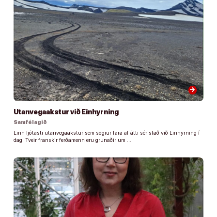
arrow_forward
Utanvegaakstur við Einhyrning
Samfélagið
Einn ljótasti utanvegaakstur sem sögiur fara af átti sér stað við Einhyrning í
dag. Tveir franskir ferðamenn eru grunaðir um …