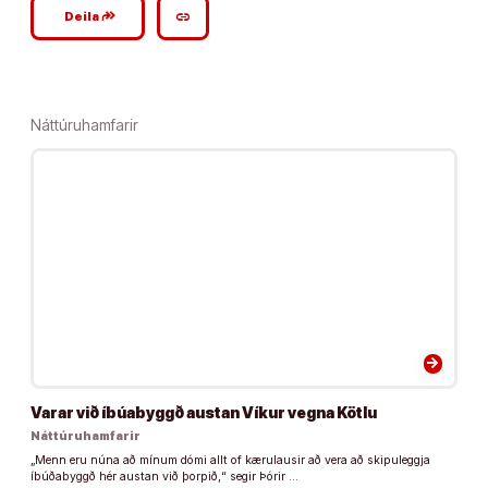
google_plus_reshare
link
Deila
Náttúruhamfarir
arrow_forward
Varar við íbúabyggð austan Víkur vegna Kötlu
Náttúruhamfarir
„Menn eru núna að mínum dómi allt of kærulausir að vera að skipuleggja
íbúðabyggð hér austan við þorpið,“ segir Þórir …