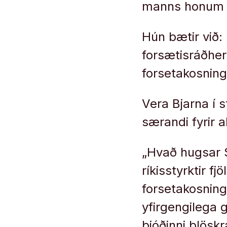
manns honum ti
Hún bætir við: 
forsætisráðherr
forsetakosning
Vera Bjarna í s
særandi fyrir 
„Hvað hugsar Sv
ríkisstyrktir f
forsetakosning
yfirgengilega 
þjóðinni blösk