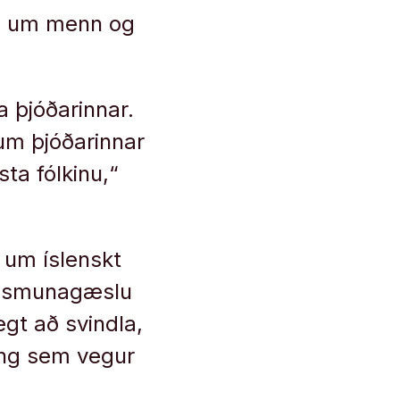
sig um menn og
a þjóðarinnar.
um þjóðarinnar
sta fólkinu,“
t um íslenskt
agsmunagæslu
gt að svindla,
ning sem vegur