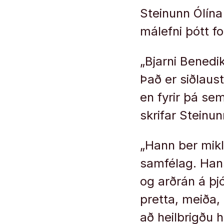
Steinunn Ólína
málefni þótt f
„Bjarni Benedi
Það er siðlaus
en fyrir þá sem
skrifar Steinunn
„Hann ber mikla
samfélag. Han
og arðrán á þj
pretta, meiða,
að heilbrigðu h