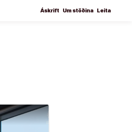
Áskrift
Um stöðina
Leita