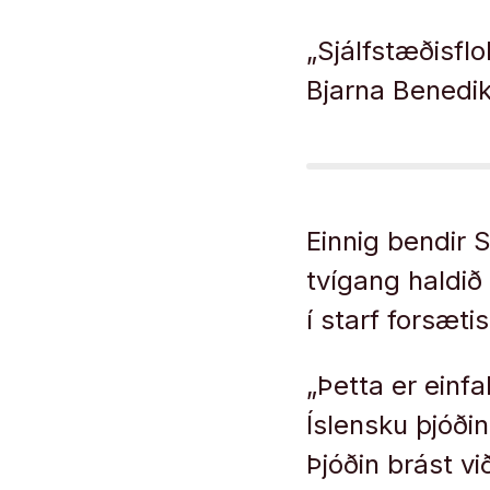
„Sjálfstæðisfl
Bjarna Benedik
Einnig bendir S
tvígang haldið 
í starf forsæti
„Þetta er einf
Íslensku þjóðin
Þjóðin brást v