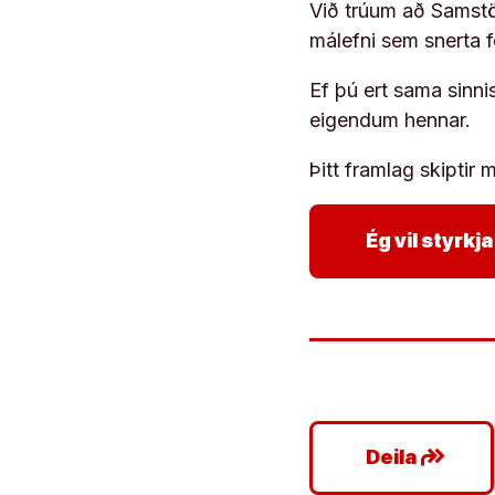
Við trúum að Samstöð
málefni sem snerta 
Ef þú ert sama sinni
eigendum hennar.
Þitt framlag skiptir m
Ég vil styrk
google_plus_reshare
Deila