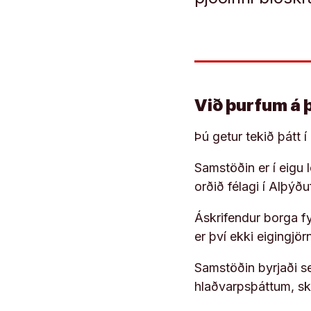
Við þurfum á 
Þú getur tekið þátt 
Samstöðin er í eigu
orðið félagi í Alþýð
Áskrifendur borga fyr
er því ekki eigingjö
Samstöðin byrjaði s
hlaðvarpsþáttum, s