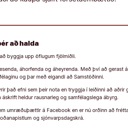
þér að halda
í að byggja upp öflugum fjölmiðli.
 lesenda, áhorfenda og áheyrenda. Með því að gerast á
ufélaginu og þar með eigandi að Samstöðinni.
ir það efni sem þeir nota en tryggja í leiðinni að aðrir 
rn áskrift heldur rausnarleg og samfélagslega ábyrg.
em umræðuþættir á Facebook en er nú orðinn að frétta
koðanapistlum og sjónvarpsdagskrá.