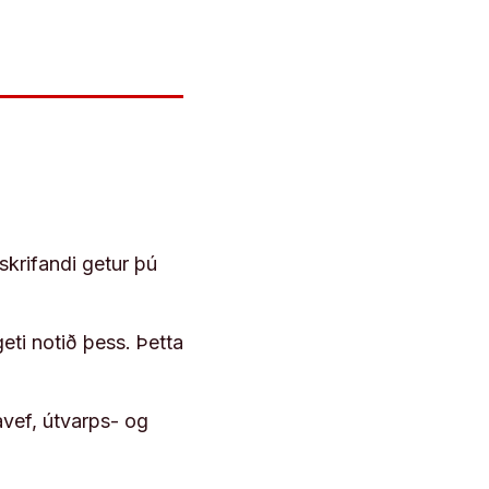
skrifandi getur þú
geti notið þess. Þetta
vef, útvarps- og