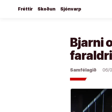
Áfram
Fréttir
Skoðun
Sjónvarp
að
efni
Bjarni 
faraldri
Samfélagið
06/