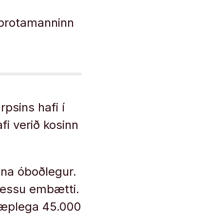
síbrotamanninn
psins hafi í
fi verið kosinn
nna óboðlegur.
í þessu embætti.
 tæplega 45.000