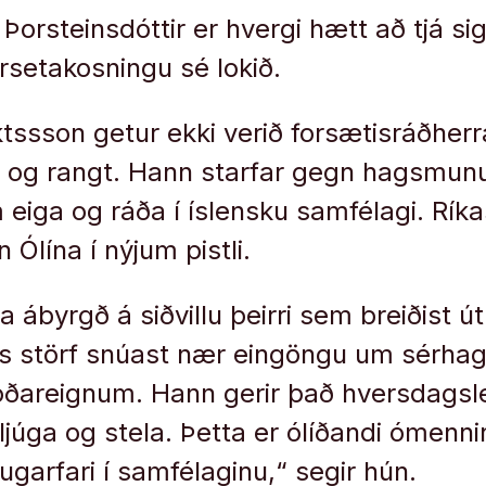
 Þorsteinsdóttir er hvergi hætt að tjá 
orsetakosningu sé lokið.
ktssson getur ekki verið forsætisráðherr
t og rangt. Hann starfar gegn hagsmun
 eiga og ráða í íslensku samfélagi. Ríka
 Ólína í nýjum pistli.
 ábyrgð á siðvillu þeirri sem breiðist ú
s störf snúast nær eingöngu um sérh
óðareignum. Hann gerir það hversdagsle
 ljúga og stela. Þetta er ólíðandi ómen
ugarfari í samfélaginu,“ segir hún.