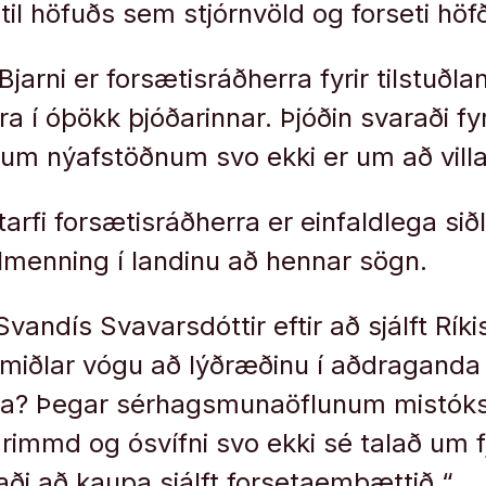
l höfuðs sem stjórnvöld og forseti höf
Bjarni er forsætisráðherra fyrir tilstuðla
a í óþökk þjóðarinnar. Þjóðin svaraði fyri
um nýafstöðnum svo ekki er um að villa
tarfi forsætisráðherra er einfaldlega sið
almenning í landinu að hennar sögn.
andís Svavarsdóttir eftir að sjálft Ríki
jölmiðlar vógu að lýðræðinu í aðdraganda
a? Þegar sérhagsmunaöflunum mistókst 
grimmd og ósvífni svo ekki sé talað um 
raði að kaupa sjálft forsetaembættið.“