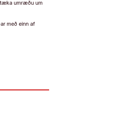
 róttæka umræðu um
þar með einn af