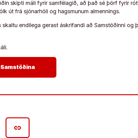
in skipti máli fyrir samfélagið, að það sé þörf fyrir
fólk út frá sjónarhóli og hagsmunum almennings.
s skaltu endilega gerast áskrifandi að Samstöðinni og 
áli.
arrow_forward
ja Samstöðina
link