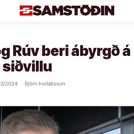
og Rúv beri ábyrgð á
 siðvillu
03/2024
Björn Þorláksson