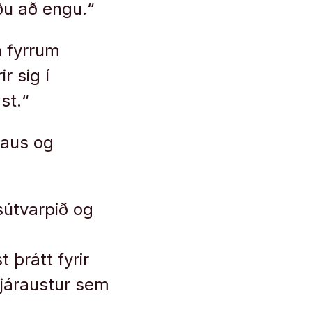
ðu að engu.“
n fyrrum
r sig í
st.“
laus og
sútvarpið og
þrátt fyrir
fjáraustur sem