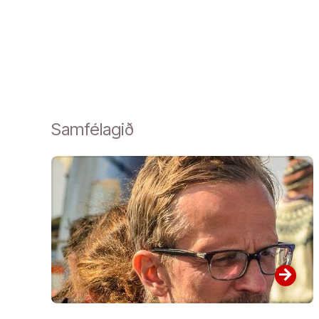
Samfélagið
arrow_forward