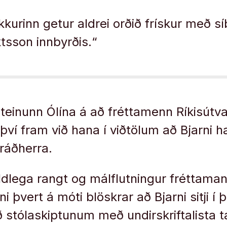
okkurinn getur aldrei orðið frískur með 
tsson innbyrðis.“
teinunn Ólína á að fréttamenn Ríkisútvar
því fram við hana í viðtölum að Bjarni ha
sráðherra.
aldlega rangt og málflutningur fréttama
ni þvert á móti blöskrar að Bjarni sitji 
ið stólaskiptunum með undirskriftalista