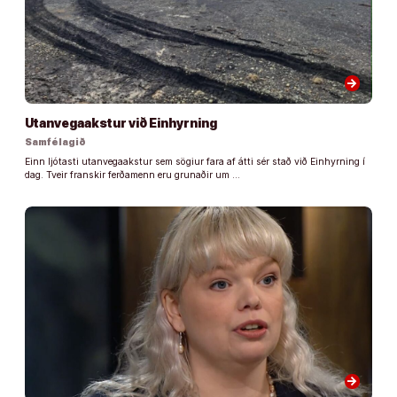
arrow_forward
Utanvegaakstur við Einhyrning
Samfélagið
Einn ljótasti utanvegaakstur sem sögiur fara af átti sér stað við Einhyrning í
dag. Tveir franskir ferðamenn eru grunaðir um …
arrow_forward