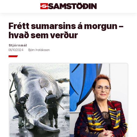
Áfram
að
efni
Frétt sumarsins á morgun –
hvað sem verður
Stjórnmál
06/10/2024
Björn Þorláksson