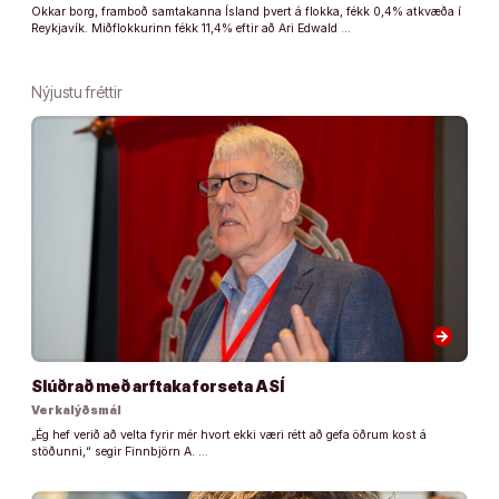
Okkar borg, framboð samtakanna Ísland þvert á flokka, fékk 0,4% atkvæða í
Reykjavík. Miðflokkurinn fékk 11,4% eftir að Ari Edwald …
Nýjustu fréttir
arrow_forward
Slúðrað með arftaka forseta ASÍ
Verkalýðsmál
„Ég hef verið að velta fyrir mér hvort ekki væri rétt að gefa öðrum kost á
stöðunni,“ segir Finnbjörn A. …