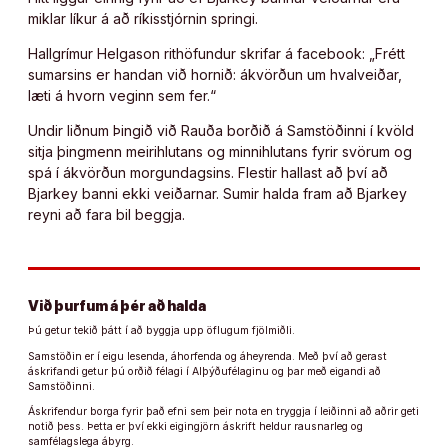
miklar líkur á að ríkisstjórnin springi.
Hallgrímur Helgason rithöfundur skrifar á facebook: „Frétt
sumarsins er handan við hornið: ákvörðun um hvalveiðar,
læti á hvorn veginn sem fer.“
Undir liðnum Þingið við Rauða borðið á Samstöðinni í kvöld
sitja þingmenn meirihlutans og minnihlutans fyrir svörum og
spá í ákvörðun morgundagsins. Flestir hallast að því að
Bjarkey banni ekki veiðarnar. Sumir halda fram að Bjarkey
reyni að fara bil beggja.
Við þurfum á þér að halda
Þú getur tekið þátt í að byggja upp öflugum fjölmiðli.
Samstöðin er í eigu lesenda, áhorfenda og áheyrenda. Með því að gerast
áskrifandi getur þú orðið félagi í Alþýðufélaginu og þar með eigandi að
Samstöðinni.
Áskrifendur borga fyrir það efni sem þeir nota en tryggja í leiðinni að aðrir geti
notið þess. Þetta er því ekki eigingjörn áskrift heldur rausnarleg og
samfélagslega ábyrg.