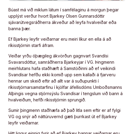
Búast má við miklum látum í samfélaginu á morgun þegar
upplýst verður hvort Bjarkey Olsen Gunnarsdóttir
sjávarútvegsráðherra ákveður að leyfa hvalveiðar eða
banna þær.
Ef Bjarkey leyfir veiðarnar eru meiri líkur en ella á að
ríkisstjórnin starfi áfram.
Veiðar yrðu óþægileg ákvörðun gagnvart Svandísi
Svavarsdóttur, samráðherra Bjarkeyjar í VG. Þingmenn
meirhlutans hafa staðhæft á Samstöðinni að ef veikindi
Svandísar hefðu ekki komið upp sem kallaði á fjarveru
hennar um skeið eftir að allt var á suðupunkti í
ríkisstjórnarsamstarfinu í kjölfar áfellisdóms Umboðsmanns
Alþingis vegna stjórnsýslu Svandísar í tengslum við bann á
hvalveiðum, hefði ríkisstjórnin sprungið.
Sumir þingmenn staðhæfa að það litla sem eftir er af fylgi
VG og snýr að náttúruvernd gæti þurrkast út ef Bjarkey
leyfir veiðarnar.
Hitt liggur einnig fyrir að ef Bjarkey bannar veiðarnar eru