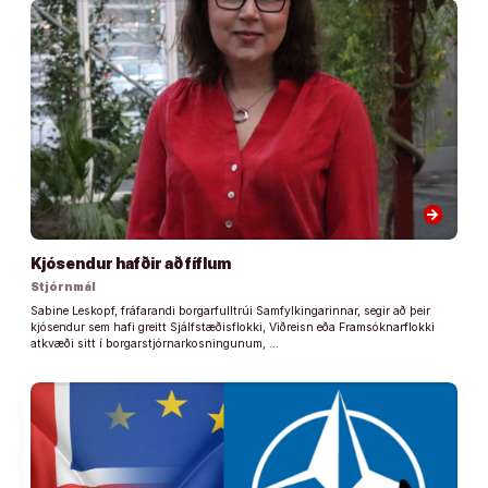
arrow_forward
Kjósendur hafðir að fíflum
Stjórnmál
Sabine Leskopf, fráfarandi borgarfulltrúi Samfylkingarinnar, segir að þeir
kjósendur sem hafi greitt Sjálfstæðisflokki, Viðreisn eða Framsóknarflokki
atkvæði sitt í borgarstjórnarkosningunum, …