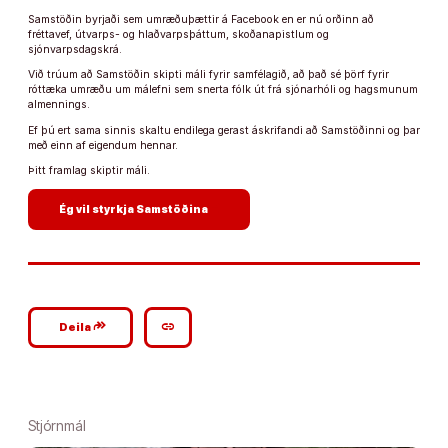
Samstöðin byrjaði sem umræðuþættir á Facebook en er nú orðinn að
fréttavef, útvarps- og hlaðvarpsþáttum, skoðanapistlum og
sjónvarpsdagskrá.
Við trúum að Samstöðin skipti máli fyrir samfélagið, að það sé þörf fyrir
róttæka umræðu um málefni sem snerta fólk út frá sjónarhóli og hagsmunum
almennings.
Ef þú ert sama sinnis skaltu endilega gerast áskrifandi að Samstöðinni og þar
með einn af eigendum hennar.
Þitt framlag skiptir máli.
arrow_forward
Ég vil styrkja Samstöðina
google_plus_reshare
link
Deila
Stjórnmál