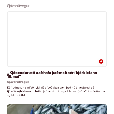
Sjávarútvegur
arrow_forward
„Kjósendur ættu að hafa það með sér í kjörklefann
16.maí“
Sjávarútvegur
Kári Jónsson skrifaði: „Mikið ofboðslega væri það nú ánægjulegt að
fjölmiðlar/blaðamenn hefðu jafnmikinn áhuga á launaþjófnaði á sjómönnum
og tekju-RÁNI …