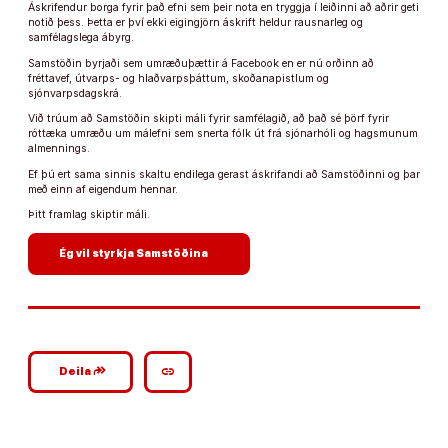
Áskrifendur borga fyrir það efni sem þeir nota en tryggja í leiðinni að aðrir geti
notið þess. Þetta er því ekki eigingjörn áskrift heldur rausnarleg og
samfélagslega ábyrg.
Samstöðin byrjaði sem umræðuþættir á Facebook en er nú orðinn að
fréttavef, útvarps- og hlaðvarpsþáttum, skoðanapistlum og
sjónvarpsdagskrá.
Við trúum að Samstöðin skipti máli fyrir samfélagið, að það sé þörf fyrir
róttæka umræðu um málefni sem snerta fólk út frá sjónarhóli og hagsmunum
almennings.
Ef þú ert sama sinnis skaltu endilega gerast áskrifandi að Samstöðinni og þar
með einn af eigendum hennar.
Þitt framlag skiptir máli.
arrow_forward
Ég vil styrkja Samstöðina
google_plus_reshare
link
Deila