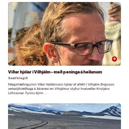
arrow_forward
Viðar hjólar í Vilhjálm – með peninga á heilanum
Samfélagið
Félagsfræðingurinn Viðar Halldórsson hjólar af aflefli í Vilhjálm Birgisson
verkalýðsleiðtoga á Akranesi en Vilhjálmur styður hvalveiðar Kristjáns
Loftssonar. Fyrstu dýrin …