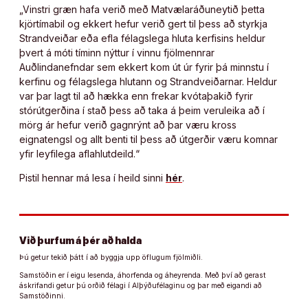
„Vinstri græn hafa verið með Matvælaráðuneytið þetta
kjörtímabil og ekkert hefur verið gert til þess að styrkja
Strandveiðar eða efla félagslega hluta kerfisins heldur
þvert á móti tíminn nýttur í vinnu fjölmennrar
Auðlindanefndar sem ekkert kom út úr fyrir þá minnstu í
kerfinu og félagslega hlutann og Strandveiðarnar. Heldur
var þar lagt til að hækka enn frekar kvótaþakið fyrir
stórútgerðina í stað þess að taka á þeim veruleika að í
mörg ár hefur verið gagnrýnt að þar væru kross
eignatengsl og allt benti til þess að útgerðir væru komnar
yfir leyfilega aflahlutdeild.“
Pistil hennar má lesa í heild sinni
hér
.
Við þurfum á þér að halda
Þú getur tekið þátt í að byggja upp öflugum fjölmiðli.
Samstöðin er í eigu lesenda, áhorfenda og áheyrenda. Með því að gerast
áskrifandi getur þú orðið félagi í Alþýðufélaginu og þar með eigandi að
Samstöðinni.