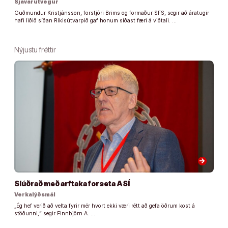
Sjávarútvegur
Guðmundur Kristjánsson, forstjóri Brims og formaður SFS, segir að áratugir
hafi liðið síðan Ríkisútvarpið gaf honum síðast færi á viðtali. …
Nýjustu fréttir
arrow_forward
Slúðrað með arftaka forseta ASÍ
Verkalýðsmál
„Ég hef verið að velta fyrir mér hvort ekki væri rétt að gefa öðrum kost á
stöðunni,“ segir Finnbjörn A. …