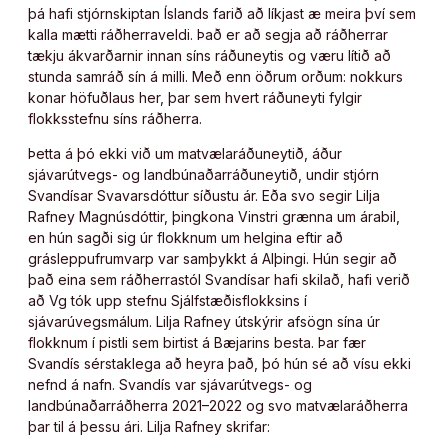
þá hafi stjórnskiptan Íslands farið að líkjast æ meira því sem
kalla mætti ráðherraveldi. Það er að segja að ráðherrar
tækju ákvarðarnir innan síns ráðuneytis og væru lítið að
stunda samráð sín á milli. Með enn öðrum orðum: nokkurs
konar höfuðlaus her, þar sem hvert ráðuneyti fylgir
flokksstefnu síns ráðherra.
Þetta á þó ekki við um matvælaráðuneytið, áður
sjávarútvegs- og landbúnaðarráðuneytið, undir stjórn
Svandísar Svavarsdóttur síðustu ár. Eða svo segir Lilja
Rafney Magnúsdóttir, þingkona Vinstri grænna um árabil,
en hún sagði sig úr flokknum um helgina eftir að
grásleppufrumvarp var samþykkt á Alþingi. Hún segir að
það eina sem ráðherrastól Svandísar hafi skilað, hafi verið
að Vg tók upp stefnu Sjálfstæðisflokksins í
sjávarúvegsmálum. Lilja Rafney útskýrir afsögn sína úr
flokknum í pistli sem birtist á Bæjarins besta. Þar fær
Svandís sérstaklega að heyra það, þó hún sé að vísu ekki
nefnd á nafn. Svandís var sjávarútvegs- og
landbúnaðarráðherra 2021–2022 og svo matvælaráðherra
þar til á þessu ári. Lilja Rafney skrifar: