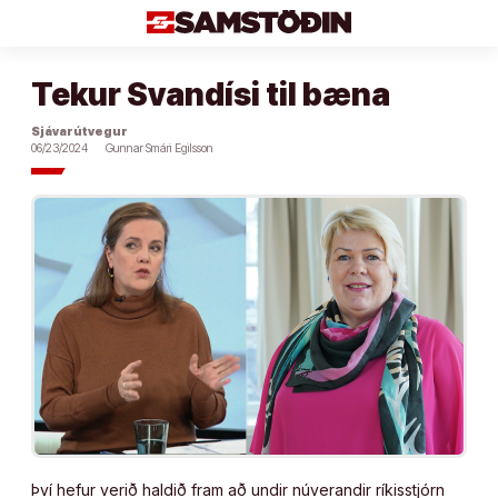
Áfram
að
efni
Tekur Svandísi til bæna
Sjávarútvegur
06/23/2024
Gunnar Smári Egilsson
Því hefur verið haldið fram að undir núverandir ríkisstjórn