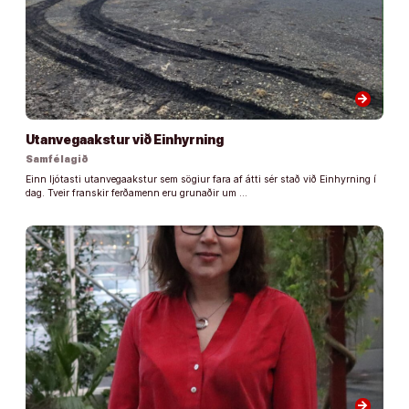
arrow_forward
Utanvegaakstur við Einhyrning
Samfélagið
Einn ljótasti utanvegaakstur sem sögiur fara af átti sér stað við Einhyrning í
dag. Tveir franskir ferðamenn eru grunaðir um …
arrow_forward