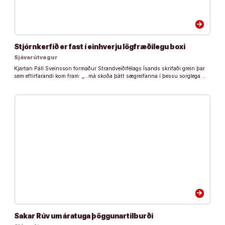
arrow_forward
Stjórnkerfið er fast í einhverju lögfræðilegu boxi
Sjávarútvegur
Kjartan Páll Sveinsson formaður Strandveiðifélags Ísands skrifaði grein þar
sem eftirfarandi kom fram: „…má skoða þátt sægreifanna í þessu sorglega …
arrow_forward
Sakar Rúv um áratuga þöggunartilburði