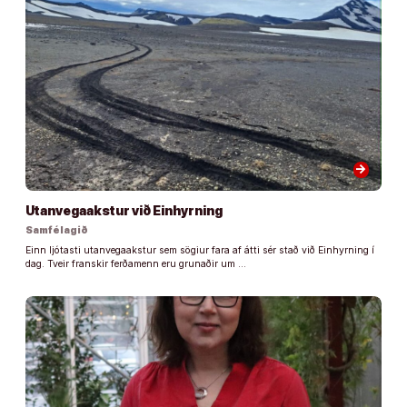
arrow_forward
Utanvegaakstur við Einhyrning
Samfélagið
Einn ljótasti utanvegaakstur sem sögiur fara af átti sér stað við Einhyrning í
dag. Tveir franskir ferðamenn eru grunaðir um …