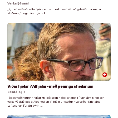
Verkalýðsmál
„Ég hef verið að velta fyrir mér hvort ekki væri rétt að gefa öðrum kost á
stöðunni,“ segir Finnbjörn A. …
arrow_forward
Viðar hjólar í Vilhjálm – með peninga á heilanum
Samfélagið
Félagsfræðingurinn Viðar Halldórsson hjólar af aflefli í Vilhjálm Birgisson
verkalýðsleiðtoga á Akranesi en Vilhjálmur styður hvalveiðar Kristjáns
Loftssonar. Fyrstu dýrin …