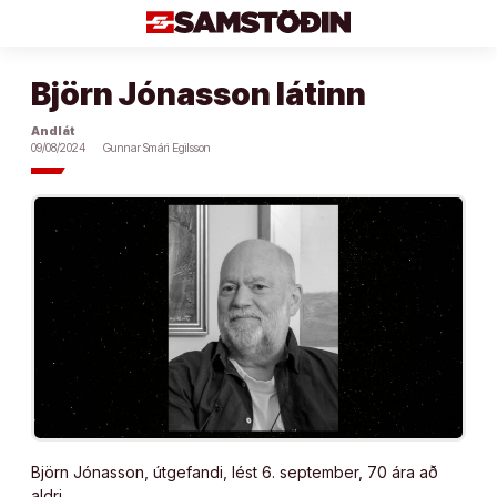
Áfram
að
efni
Björn Jónasson látinn
Andlát
09/08/2024
Gunnar Smári Egilsson
Björn Jónasson, útgefandi, lést 6. sept­em­ber, 70 ára að
aldri.