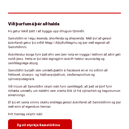
Við þurfum á þér að halda
Þú getur tekið þátt í að byggja upp öflugum fjölmiðli.
Samstöðin er í eigu lesenda, áhorfenda og áheyrenda. Með því að gerast
áskrifandi getur þú orðið félagi í Alþýðufélaginu og þar með eigandi að
Samstöðinni.
Áskrifendur borga fyrir það efni sem þeir nota en tryggja í leiðinni að aðrir geti
notið þess. Þetta er því ekki eigingjörn áskrift heldur rausnarleg og
samfélagslega ábyrg.
Samstöðin byrjaði sem umræðuþættir á Facebook en er nú orðinn að
fréttavef, útvarps- og hlaðvarpsþáttum, skoðanapistlum og
sjónvarpsdagskrá.
Við trúum að Samstöðin skipti máli fyrir samfélagið, að það sé þörf fyrir
róttæka umræðu um málefni sem snerta fólk út frá sjónarhóli og hagsmunum
almennings.
Ef þú ert sama sinnis skaltu endilega gerast áskrifandi að Samstöðinni og þar
með einn af eigendum hennar.
Þitt framlag skiptir máli.
arrow_forward
Ég vil styrkja Samstöðina