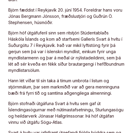
Björn fædd­ist í Reykjavík 20. júní 1954. For­eldr­ar hans voru
Jónas Bergmann Jónsson, fræðslustjóri og Guðrún Ö.
Stephensen, húsmóðir.
Björn hóf útgáfuferil sinn sem ritstjóri Stúdentablaðs
Háskóla Íslands og kom að starfsemi Gallerís Svart á hvítu í
Suðurgötu 7 í Reykjavík. Það var mikil lyftistöng fyrir þá
gerjun sem þá var í íslenskri myndlist, einkum fyrir unga
myndlistarmenn og þar á meðal úr nýlistadeildinni, sem þá
lét að sér kveða en fékk síður brautargengi í hefðbundnum
myndlistarsölum.
Hann lét víðar til sín taka á tímum umbrota í listum og
stjórnmálum, þar sem markmiðið var að gera menninguna
bæði frá fyrri tíð og samtíma aðgengilega almenningi.
Björn stofnaði útgáfuna Svart á hvítu sem gaf út
Íslendingasögurnar með nútímastafsetningu, Sturlungasögu
og heildarverk Jónasar Hallgrímssonar. Þá hóf útgáfan
vinnu við útgáfu Sögu-Atlas.
Svart á hvítu var jafnframt útgefandi fjölda þýddra sem og