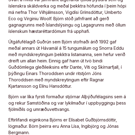
íslenskra skáldverka og meðal þekktra höfunda í þeim hópi
má nefna Thor Vilhjálmsson, Vigdísi Grímsdóttur, Umberto
Eco og Virginiu Woolf. Björn stóð jafnframt að gerð
gagnagrunns með Íslandslýsingu og Lagagrunns með öllum
íslenskum hæstaréttardómum frá upphafi.
Útgáfufélagið Guðrún sem Björn stofnaði árið 1992 gaf
meðal annars út Hávamál á 15 tungumálum og Snorra Eddu
með myndskreytingum þekktra listamanna, sem hefur verið
dreift um allan heim. Einnig gaf hann út tvö bindi
Guðdómlega gleðileiksins eftir Dante, Víti og Skírnarfjall, í
þýðingu Einars Thoroddsen undir ritstjórn Jóns
Thoroddsen með myndskreytingum eftir Ragnar
Kjartansson og Elínu Hansdóttur.
Björn var líka fyrsti formaður stjórnar Alþýðufélagsins sem á
og rekur Samstöðina og var lykilmaður í uppbyggingu þess
fjölmiðils og umræðuvettvangs.
Eft­ir­lif­andi eig­in­kona Björns er Elísabet Guðbjörnsdóttir,
lögmaður. Börn þeirra eru Anna Lísa, Ingibjörg og Jónas
Bergmann.