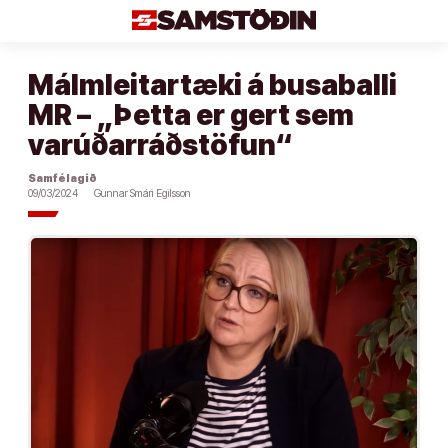
Áfram
að
efni
Málmleitartæki á busaballi
MR – „Þetta er gert sem
varúðarráðstöfun“
Samfélagið
09/03/2024
Gunnar Smári Egilsson