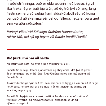
hræðslutilfinningu, það er ekki ætlunin með þessu. Ég vil
líka ítreka, ég er það bjartsýn, að ég trúi því að lang, lang
flestir sem eru að sækja framhaldsskólaböll séu að koma
þangað til að skemmta sér vel og fallega. Þetta er bara gert
sem varúðarráðstöfun.“
Ítarlegt viðtal við Sólveigu Guðrúnu Hannesdóttur,
rektor MR, má sjá og heyra við Rauða borðið í kvöld.
Við þurfum á þér að halda
Þú getur tekið þátt í að byggja upp öflugum fjölmiðli.
Samstöðin er í eigu lesenda, áhorfenda og áheyrenda. Með því að gerast
áskrifandi getur þú orðið félagi í Alþýðufélaginu og þar með eigandi að
Samstöðinni.
Áskrifendur borga fyrir það efni sem þeir nota en tryggja í leiðinni að aðrir geti
notið þess. Þetta er því ekki eigingjörn áskrift heldur rausnarleg og
samfélagslega ábyrg.
Samstöðin byrjaði sem umræðuþættir á Facebook en er nú orðinn að
fréttavef, útvarps- og hlaðvarpsþáttum, skoðanapistlum og
sjónvarpsdagskrá.