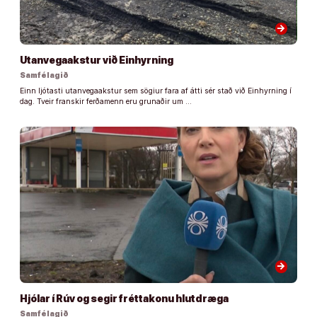
arrow_forward
Utanvegaakstur við Einhyrning
Samfélagið
Einn ljótasti utanvegaakstur sem sögiur fara af átti sér stað við Einhyrning í
dag. Tveir franskir ferðamenn eru grunaðir um …
arrow_forward
Hjólar í Rúv og segir fréttakonu hlutdræga
Samfélagið