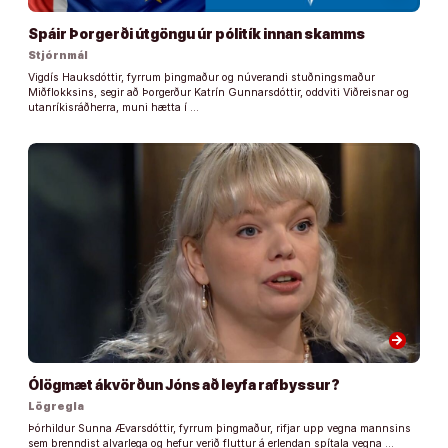
Spáir Þorgerði útgöngu úr pólitík innan skamms
Stjórnmál
Vigdís Hauksdóttir, fyrrum þingmaður og núverandi stuðningsmaður
Miðflokksins, segir að Þorgerður Katrín Gunnarsdóttir, oddviti Viðreisnar og
utanríkisráðherra, muni hætta í …
arrow_forward
Ólögmæt ákvörðun Jóns að leyfa rafbyssur?
Lögregla
Þórhildur Sunna Ævarsdóttir, fyrrum þingmaður, rifjar upp vegna mannsins
sem brenndist alvarlega og hefur verið fluttur á erlendan spítala vegna …