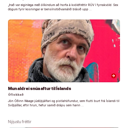
„Það var eiginlega með ólíkindum að horfa á kvöldfréttir RÚV í fyrrakvöld. Sex
dögum fyrir kosningar er bensínstöðvamálið blásið upp …
arrow_forward
Mun aldrei snúa aftur til Íslands
Óflokkað
Jón Óðinn Waage júdóþjálfari og pistlahöfundur, sem flutti burt frá Íslandi til
Svíþjóðar, eftir hrun, hefur samið drápu sem hann …
Nýjustu fréttir