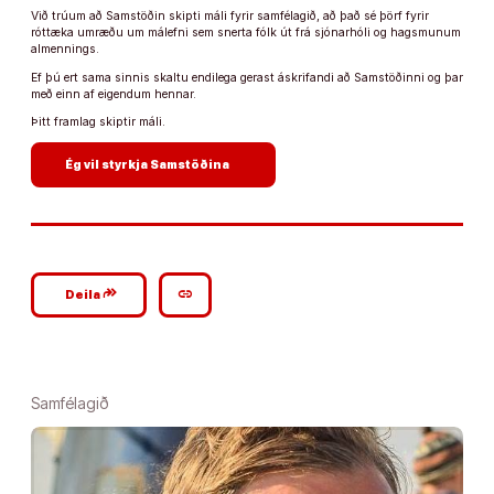
Við trúum að Samstöðin skipti máli fyrir samfélagið, að það sé þörf fyrir
róttæka umræðu um málefni sem snerta fólk út frá sjónarhóli og hagsmunum
almennings.
Ef þú ert sama sinnis skaltu endilega gerast áskrifandi að Samstöðinni og þar
með einn af eigendum hennar.
Þitt framlag skiptir máli.
arrow_forward
Ég vil styrkja Samstöðina
google_plus_reshare
link
Deila
Samfélagið