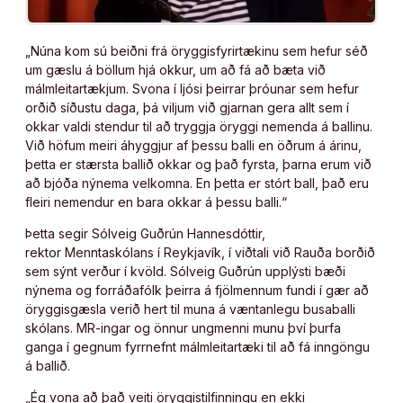
„Núna kom sú beiðni frá öryggisfyrirtækinu sem hefur séð
um gæslu á böllum hjá okkur, um að fá að bæta við
málmleitartækjum. Svona í ljósi þeirrar þróunar sem hefur
orðið síðustu daga, þá viljum við gjarnan gera allt sem í
okkar valdi stendur til að tryggja öryggi nemenda á ballinu.
Við höfum meiri áhyggjur af þessu balli en öðrum á árinu,
þetta er stærsta ballið okkar og það fyrsta, þarna erum við
að bjóða nýnema velkomna. En þetta er stórt ball, það eru
fleiri nemendur en bara okkar á þessu balli.“
Þetta segir Sólveig Guðrún Hannesdóttir,
rektor Menntaskólans í Reykjavík, í viðtali við Rauða borðið
sem sýnt verður í kvöld. Sólveig Guðrún upplýsti bæði
nýnema og forráðafólk þeirra á fjölmennum fundi í gær að
öryggisgæsla verið hert til muna á væntanlegu busaballi
skólans. MR-ingar og önnur ungmenni munu því þurfa
ganga í gegnum fyrrnefnt málmleitartæki til að fá inngöngu
á ballið.
„Ég vona að það veiti öryggistilfinningu en ekki