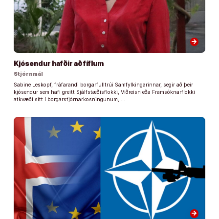
arrow_forward
Kjósendur hafðir að fíflum
Stjórnmál
Sabine Leskopf, fráfarandi borgarfulltrúi Samfylkingarinnar, segir að þeir
kjósendur sem hafi greitt Sjálfstæðisflokki, Viðreisn eða Framsóknarflokki
atkvæði sitt í borgarstjórnarkosningunum, …
arrow_forward