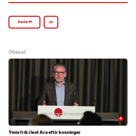
google_plus_reshare
link
Deila
Óflokkað
arrow_forward
Ýmis frík í lest Ara eftir kosningar