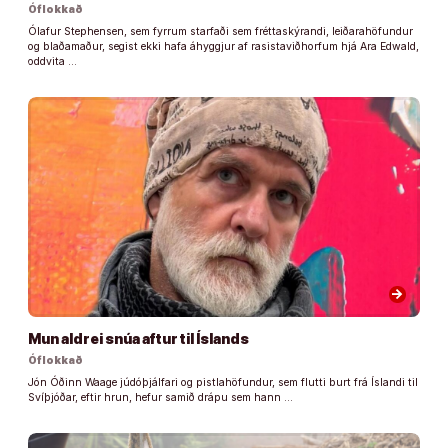
Óflokkað
Ólafur Stephensen, sem fyrrum starfaði sem fréttaskýrandi, leiðarahöfundur
og blaðamaður, segist ekki hafa áhyggjur af rasistaviðhorfum hjá Ara Edwald,
oddvita …
arrow_forward
Mun aldrei snúa aftur til Íslands
Óflokkað
Jón Óðinn Waage júdóþjálfari og pistlahöfundur, sem flutti burt frá Íslandi til
Svíþjóðar, eftir hrun, hefur samið drápu sem hann …