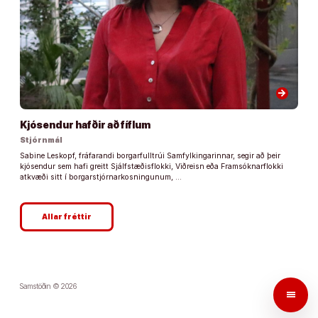
arrow_forward
Kjósendur hafðir að fíflum
Stjórnmál
Sabine Leskopf, fráfarandi borgarfulltrúi Samfylkingarinnar, segir að þeir
kjósendur sem hafi greitt Sjálfstæðisflokki, Viðreisn eða Framsóknarflokki
atkvæði sitt í borgarstjórnarkosningunum, …
Allar fréttir
Samstöðin © 2026
menu