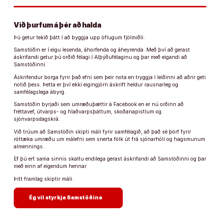
Við þurfum á þér að halda
Þú getur tekið þátt í að byggja upp öflugum fjölmiðli.
Samstöðin er í eigu lesenda, áhorfenda og áheyrenda. Með því að gerast
áskrifandi getur þú orðið félagi í Alþýðufélaginu og þar með eigandi að
Samstöðinni.
Áskrifendur borga fyrir það efni sem þeir nota en tryggja í leiðinni að aðrir geti
notið þess. Þetta er því ekki eigingjörn áskrift heldur rausnarleg og
samfélagslega ábyrg.
Samstöðin byrjaði sem umræðuþættir á Facebook en er nú orðinn að
fréttavef, útvarps- og hlaðvarpsþáttum, skoðanapistlum og
sjónvarpsdagskrá.
Við trúum að Samstöðin skipti máli fyrir samfélagið, að það sé þörf fyrir
róttæka umræðu um málefni sem snerta fólk út frá sjónarhóli og hagsmunum
almennings.
Ef þú ert sama sinnis skaltu endilega gerast áskrifandi að Samstöðinni og þar
með einn af eigendum hennar.
Þitt framlag skiptir máli.
arrow_forward
Ég vil styrkja Samstöðina