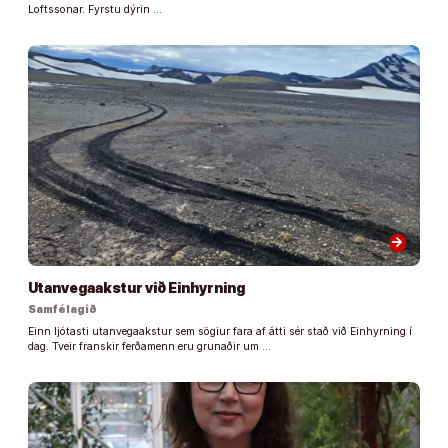
Loftssonar. Fyrstu dýrin …
arrow_forward
Utanvegaakstur við Einhyrning
Samfélagið
Einn ljótasti utanvegaakstur sem sögiur fara af átti sér stað við Einhyrning í
dag. Tveir franskir ferðamenn eru grunaðir um …