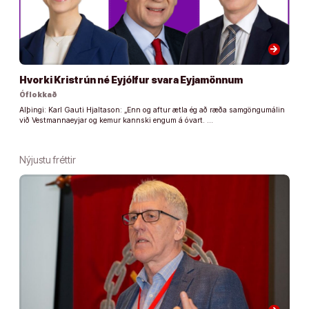
arrow_forward
Hvorki Kristrún né Eyjólfur svara Eyjamönnum
Óflokkað
Alþingi: Karl Gauti Hjaltason: „Enn og aftur ætla ég að ræða samgöngumálin
við Vestmannaeyjar og kemur kannski engum á óvart. …
Nýjustu fréttir