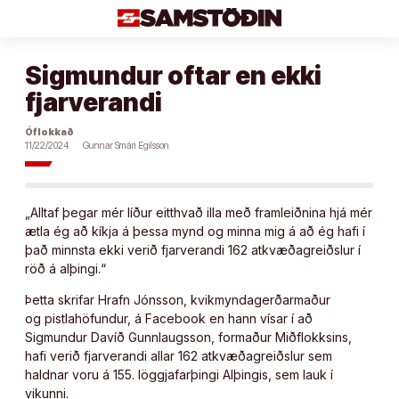
Áfram
að
efni
Sigmundur oftar en ekki
fjarverandi
Óflokkað
11/22/2024
Gunnar Smári Egilsson
„Alltaf þegar mér líður eitthvað illa með framleiðnina hjá mér
ætla ég að kíkja á þessa mynd og minna mig á að ég hafi í
það minnsta ekki verið fjarverandi 162 atkvæðagreiðslur í
röð á alþingi.“
Þetta skrifar Hrafn Jónsson, kvikmyndagerðarmaður
og pistlahöfundur, á Facebook en hann vísar í að
Sigmundur Davíð Gunnlaugsson, formaður Miðflokksins,
hafi verið fjarverandi allar 162 atkvæðagreiðslur sem
haldnar voru á 155. löggjafarþingi Alþingis, sem lauk í
vikunni.