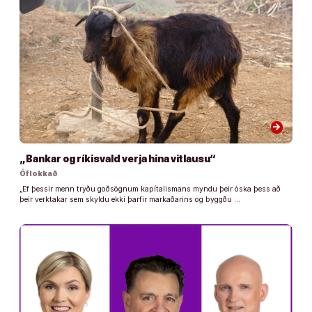
arrow_forward
„Bankar og ríkisvald verja hina vitlausu“
Óflokkað
„Ef þessir menn tryðu goðsögnum kapítalismans myndu þeir óska þess að
þeir verktakar sem skyldu ekki þarfir markaðarins og byggðu …