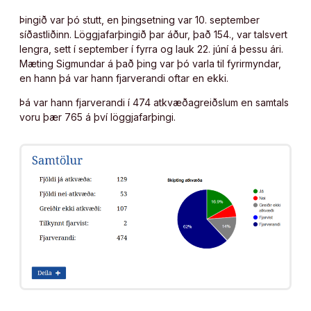
Þingið var þó stutt, en þingsetning var 10. september
síðastliðinn. Löggjafarþingið þar áður, það 154., var talsvert
lengra, sett í september í fyrra og lauk 22. júní á þessu ári.
Mæting Sigmundar á það þing var þó varla til fyrirmyndar,
en hann þá var hann fjarverandi oftar en ekki.
Þá var hann fjarverandi í 474 atkvæðagreiðslum en samtals
voru þær 765 á því löggjafarþingi.