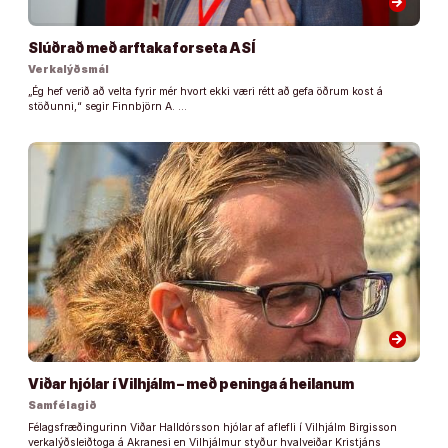
arrow_forward
Slúðrað með arftaka forseta ASÍ
Verkalýðsmál
„Ég hef verið að velta fyrir mér hvort ekki væri rétt að gefa öðrum kost á
stöðunni,“ segir Finnbjörn A. …
arrow_forward
Viðar hjólar í Vilhjálm – með peninga á heilanum
Samfélagið
Félagsfræðingurinn Viðar Halldórsson hjólar af aflefli í Vilhjálm Birgisson
verkalýðsleiðtoga á Akranesi en Vilhjálmur styður hvalveiðar Kristjáns