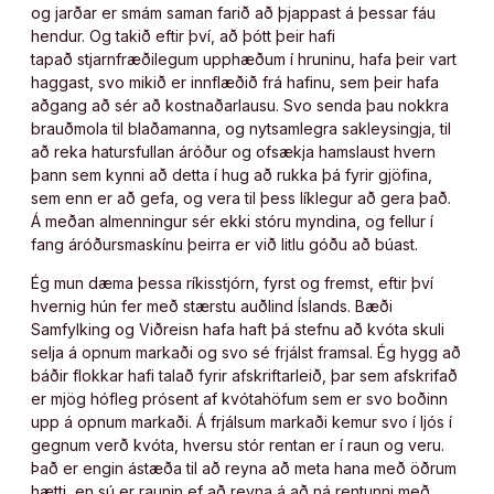
og jarðar er smám saman farið að þjappast á þessar fáu
hendur. Og takið eftir því, að þótt þeir hafi
tapað stjarnfræðilegum upphæðum í hruninu, hafa þeir vart
haggast, svo mikið er innflæðið frá hafinu, sem þeir hafa
aðgang að sér að kostnaðarlausu. Svo senda þau nokkra
brauðmola til blaðamanna, og nytsamlegra sakleysingja, til
að reka hatursfullan áróður og ofsækja hamslaust hvern
þann sem kynni að detta í hug að rukka þá fyrir gjöfina,
sem enn er að gefa, og vera til þess líklegur að gera það.
Á meðan almenningur sér ekki stóru myndina, og fellur í
fang áróðursmaskínu þeirra er við litlu góðu að búast.
Ég mun dæma þessa ríkisstjórn, fyrst og fremst, eftir því
hvernig hún fer með stærstu auðlind Íslands. Bæði
Samfylking og Viðreisn hafa haft þá stefnu að kvóta skuli
selja á opnum markaði og svo sé frjálst framsal. Ég hygg að
báðir flokkar hafi talað fyrir afskriftarleið, þar sem afskrifað
er mjög hófleg prósent af kvótahöfum sem er svo boðinn
upp á opnum markaði. Á frjálsum markaði kemur svo í ljós í
gegnum verð kvóta, hversu stór rentan er í raun og veru.
Það er engin ástæða til að reyna að meta hana með öðrum
hætti, en sú er raunin ef að reyna á að ná rentunni með