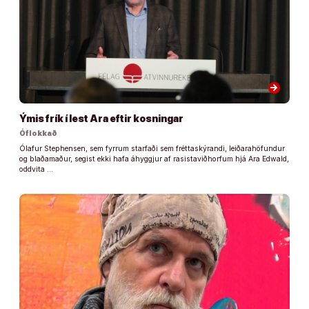
arrow_forward
Ýmis frík í lest Ara eftir kosningar
Óflokkað
Ólafur Stephensen, sem fyrrum starfaði sem fréttaskýrandi, leiðarahöfundur
og blaðamaður, segist ekki hafa áhyggjur af rasistaviðhorfum hjá Ara Edwald,
oddvita …