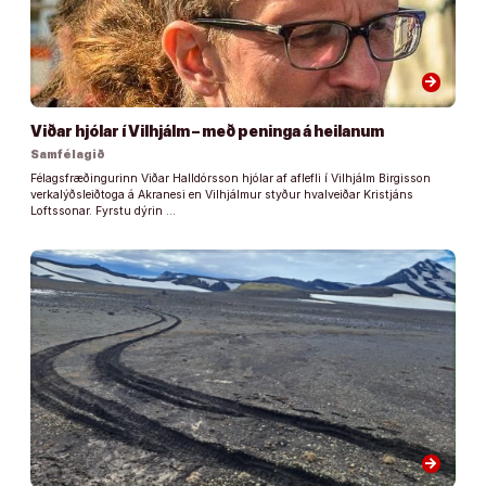
arrow_forward
Viðar hjólar í Vilhjálm – með peninga á heilanum
Samfélagið
Félagsfræðingurinn Viðar Halldórsson hjólar af aflefli í Vilhjálm Birgisson
verkalýðsleiðtoga á Akranesi en Vilhjálmur styður hvalveiðar Kristjáns
Loftssonar. Fyrstu dýrin …
arrow_forward