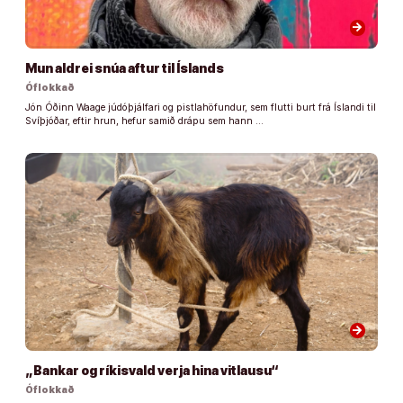
arrow_forward
Mun aldrei snúa aftur til Íslands
Óflokkað
Jón Óðinn Waage júdóþjálfari og pistlahöfundur, sem flutti burt frá Íslandi til
Svíþjóðar, eftir hrun, hefur samið drápu sem hann …
arrow_forward
„Bankar og ríkisvald verja hina vitlausu“
Óflokkað