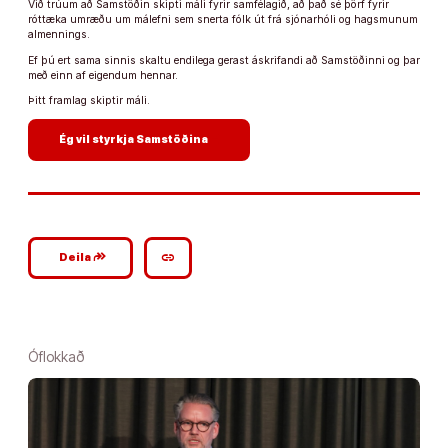
Við trúum að Samstöðin skipti máli fyrir samfélagið, að það sé þörf fyrir
róttæka umræðu um málefni sem snerta fólk út frá sjónarhóli og hagsmunum
almennings.
Ef þú ert sama sinnis skaltu endilega gerast áskrifandi að Samstöðinni og þar
með einn af eigendum hennar.
Þitt framlag skiptir máli.
arrow_forward
Ég vil styrkja Samstöðina
google_plus_reshare
link
Deila
Óflokkað