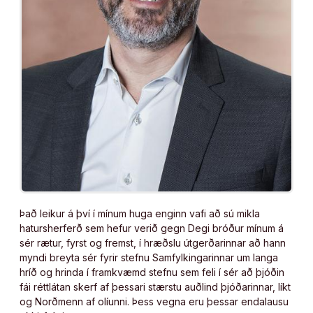
Það leikur á því í mínum huga enginn vafi að sú mikla
hatursherferð sem hefur verið gegn Degi bróður mínum á
sér rætur, fyrst og fremst, í hræðslu útgerðarinnar að hann
myndi breyta sér fyrir stefnu Samfylkingarinnar um langa
hríð og hrinda í framkvæmd stefnu sem feli í sér að þjóðin
fái réttlátan skerf af þessari stærstu auðlind þjóðarinnar, líkt
og Norðmenn af olíunni. Þess vegna eru þessar endalausu