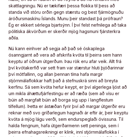
skattlagningu. Nú er tækifæri þessa flokka til þess að
standa við stóru orðin gegn stærstu og best fjármögnuðu
áróðursmaskínu Íslands. Munu þeir standast þá prófraun?
Ég er ekkert sérlega bjartsýnn. Í því felst nefnilega að taka
pólitíska ákvörðum er skerðir mjög hagsmuni fjársterkra
aðila.
Nú kann einhver að segja að það sé óskaplega
ósanngjarnt að vera að afskrifa kvóta til þeirra sem hann
keyptu af öðrum útgerðum. Þau rök eru afar veik. Allt frá
því kvótakerfið var sett fram var stærstur hluti þjóðarinnar
því mótfallinn, og allan þennan tíma hafa margir
stjórnmálaflokkar haft það á stefnuskrá sinni að breyta
kerfinu. Sá sem kvóta hefur keypt, er því algerlega ljóst að
um mikla áhættufjárfestingu er að ræða (sem að vísu er
búin að margfalt búin að borga sig upp í langflestum
tilfellum). Þetta er ástæðan fyrir því að margar útgerðir eru
reknar með svo gríðarlegum hagnaði ár eftir ár, þeir keyptu
kvóta á mjög lágu verði, sem endurspeglaði óvissuna. Til
halda fengnum, hafa útgerðarmenn sett peninga, sem í
þeirra efnahagsreikningi er klink, inní stjórnmálaflokka í