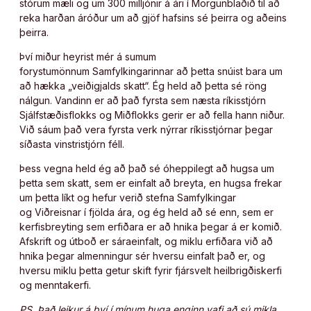
stórum mæli og um 300 milljónir á ári í Morgunblaðið til að
reka harðan áróður um að gjöf hafsins sé þeirra og aðeins
þeirra.
Því miður heyrist mér á sumum
forystumönnum Samfylkingarinnar að þetta snúist bara um
að hækka „veiðigjalds skatt“. Ég held að þetta sé röng
nálgun. Vandinn er að það fyrsta sem næsta ríkisstjórn
Sjálfstæðisflokks og Miðflokks gerir er að fella hann niður.
Við sáum það vera fyrsta verk nýrrar ríkisstjórnar þegar
síðasta vinstristjórn féll.
Þess vegna held ég að það sé óheppilegt að hugsa um
þetta sem skatt, sem er einfalt að breyta, en hugsa frekar
um þetta líkt og hefur verið stefna Samfylkingar
og Viðreisnar í fjölda ára, og ég held að sé enn, sem er
kerfisbreyting sem erfiðara er að hnika þegar á er komið.
Afskrift og útboð er sáraeinfalt, og miklu erfiðara við að
hnika þegar almenningur sér hversu einfalt það er, og
hversu miklu þetta getur skift fyrir fjársvelt heilbrigðiskerfi
og menntakerfi.
PS. Það leikur á því í mínum huga enginn vafi að sú mikla