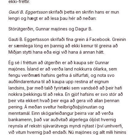
ekki-fréttir.
Gauti B. Eggertsson
skrifaði þetta en skrifin hans er mun
lengri og hægt er að lesa þau hér að neðan:
Stórútgerðin, Gunnar majónes og Dagur B.
Gauti B. Eggertssson skrifaði fína grein á Facebook. Greinin
er sæmilega löng en þannig að ekki kemur til greina að
Miðjan stytti hana eða eigi við hana á annan hátt.
Ég sé í fréttum að útgerðin er að kaupa sér Gunnar
majónes. Ísland er að verða land nokkurra ólíarka, sem
fengu verðmæti hafsins gefna á silfurfati, og nota svo
auðlindarentuna til að kaupa upp restina af eignum
landsins, þar með talið fyrirtæki sem vandséð að þeir hafi
nokkra þekkingu til að reka. En gjöf hafsins er svo stór að
þeir vita ekkert hvað þeir eiga að gera við allan þennan
pening. Á meðan sveltur heilbrigðisþjónustan og
menntamál. Einn skógarleiðangur þeirra var að verða
bankamenn, það var auðvitað algerlega óljóst hvernig
reynsla af rekstri sjávarútvegs myndi nýtast í því umhverfi,
við vitum hvernig það endaði. Nú majónes og allt milli himins