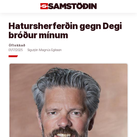
Áfram
að
efni
Hatursherferðin gegn Degi
bróður mínum
Óflokkað
01/17/2025
Sigurjón Magnús Egilsson