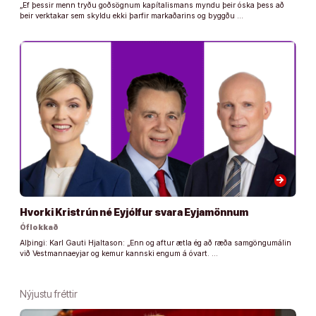
„Ef þessir menn tryðu goðsögnum kapítalismans myndu þeir óska þess að
þeir verktakar sem skyldu ekki þarfir markaðarins og byggðu …
arrow_forward
Hvorki Kristrún né Eyjólfur svara Eyjamönnum
Óflokkað
Alþingi: Karl Gauti Hjaltason: „Enn og aftur ætla ég að ræða samgöngumálin
við Vestmannaeyjar og kemur kannski engum á óvart. …
Nýjustu fréttir