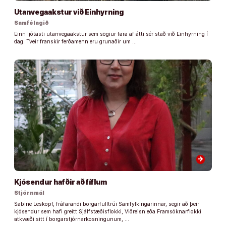
Utanvegaakstur við Einhyrning
Samfélagið
Einn ljótasti utanvegaakstur sem sögiur fara af átti sér stað við Einhyrning í
dag. Tveir franskir ferðamenn eru grunaðir um …
arrow_forward
Kjósendur hafðir að fíflum
Stjórnmál
Sabine Leskopf, fráfarandi borgarfulltrúi Samfylkingarinnar, segir að þeir
kjósendur sem hafi greitt Sjálfstæðisflokki, Viðreisn eða Framsóknarflokki
atkvæði sitt í borgarstjórnarkosningunum, …