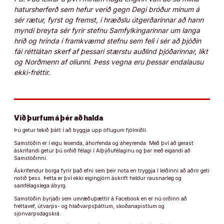
hatursherferð sem hefur verið gegn Degi bróður mínum á
sér rætur, fyrst og fremst, í hræðslu útgerðarinnar að hann
myndi breyta sér fyrir stefnu Samfylkingarinnar um langa
hríð og hrinda í framkvæmd stefnu sem feli í sér að þjóðin
fái réttlátan skerf af þessari stærstu auðlind þjóðarinnar, líkt
og Norðmenn af olíunni. Þess vegna eru þessar endalausu
ekki-fréttir.
Við þurfum á þér að halda
Þú getur tekið þátt í að byggja upp öflugum fjölmiðli.
Samstöðin er í eigu lesenda, áhorfenda og áheyrenda. Með því að gerast
áskrifandi getur þú orðið félagi í Alþýðufélaginu og þar með eigandi að
Samstöðinni.
Áskrifendur borga fyrir það efni sem þeir nota en tryggja í leiðinni að aðrir geti
notið þess. Þetta er því ekki eigingjörn áskrift heldur rausnarleg og
samfélagslega ábyrg.
Samstöðin byrjaði sem umræðuþættir á Facebook en er nú orðinn að
fréttavef, útvarps- og hlaðvarpsþáttum, skoðanapistlum og
sjónvarpsdagskrá.