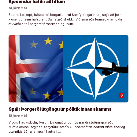
Kjósendur hafðir að fíflum
Stjórnmál
Sabine Leskopf, fráfarandi borgarfulltrúi Samfylkingarinnar, segir að þeir
kjósendur sem hafi greitt Sjálfstæðisflokki, Viðreisn eða Framsóknarflokki
atkvæði sitt í borgarstjórnarkosningunum, …
arrow_forward
Spáir Þorgerði útgöngu úr pólitík innan skamms
Stjórnmál
Vigdís Hauksdóttir, fyrrum þingmaður og núverandi stuðningsmaður
Miðflokksins, segir að Þorgerður Katrín Gunnarsdóttir, oddviti Viðreisnar og
utanríkisráðherra, muni hætta í …