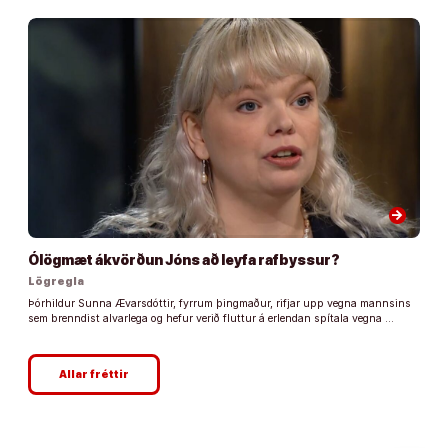
arrow_forward
Ólögmæt ákvörðun Jóns að leyfa rafbyssur?
Lögregla
Þórhildur Sunna Ævarsdóttir, fyrrum þingmaður, rifjar upp vegna mannsins
sem brenndist alvarlega og hefur verið fluttur á erlendan spítala vegna …
Allar fréttir