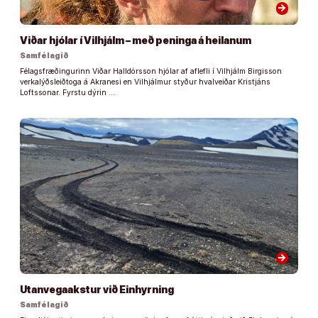
arrow_forward
Viðar hjólar í Vilhjálm – með peninga á heilanum
Samfélagið
Félagsfræðingurinn Viðar Halldórsson hjólar af aflefli í Vilhjálm Birgisson
verkalýðsleiðtoga á Akranesi en Vilhjálmur styður hvalveiðar Kristjáns
Loftssonar. Fyrstu dýrin …
arrow_forward
Utanvegaakstur við Einhyrning
Samfélagið