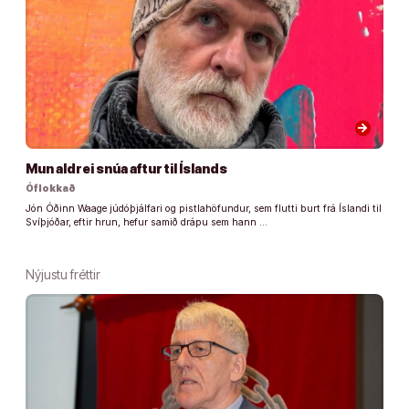
arrow_forward
Mun aldrei snúa aftur til Íslands
Óflokkað
Jón Óðinn Waage júdóþjálfari og pistlahöfundur, sem flutti burt frá Íslandi til
Svíþjóðar, eftir hrun, hefur samið drápu sem hann …
Nýjustu fréttir