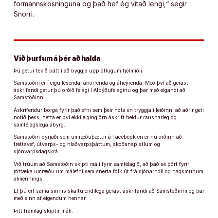
formannskosninguna og það hef ég vitað lengi,“ segir
Snorri.
Við þurfum á þér að halda
Þú getur tekið þátt í að byggja upp öflugum fjölmiðli.
Samstöðin er í eigu lesenda, áhorfenda og áheyrenda. Með því að gerast
áskrifandi getur þú orðið félagi í Alþýðufélaginu og þar með eigandi að
Samstöðinni.
Áskrifendur borga fyrir það efni sem þeir nota en tryggja í leiðinni að aðrir geti
notið þess. Þetta er því ekki eigingjörn áskrift heldur rausnarleg og
samfélagslega ábyrg.
Samstöðin byrjaði sem umræðuþættir á Facebook en er nú orðinn að
fréttavef, útvarps- og hlaðvarpsþáttum, skoðanapistlum og
sjónvarpsdagskrá.
Við trúum að Samstöðin skipti máli fyrir samfélagið, að það sé þörf fyrir
róttæka umræðu um málefni sem snerta fólk út frá sjónarhóli og hagsmunum
almennings.
Ef þú ert sama sinnis skaltu endilega gerast áskrifandi að Samstöðinni og þar
með einn af eigendum hennar.
Þitt framlag skiptir máli.