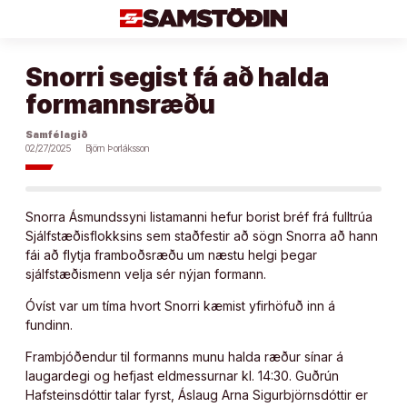
Áfram
að
efni
Snorri segist fá að halda
formannsræðu
Samfélagið
02/27/2025
Björn Þorláksson
Snorra Ásmundssyni listamanni hefur borist bréf frá fulltrúa
Sjálfstæðisflokksins sem staðfestir að sögn Snorra að hann
fái að flytja framboðsræðu um næstu helgi þegar
sjálfstæðismenn velja sér nýjan formann.
Óvíst var um tíma hvort Snorri kæmist yfirhöfuð inn á
fundinn.
Frambjóðendur til formanns munu halda ræður sínar á
laugardegi og hefjast eldmessurnar kl. 14:30. Guðrún
Hafsteinsdóttir talar fyrst, Áslaug Arna Sigurbjörnsdóttir er