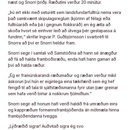
næst og Snorri þriðji. Ræðutími verður 20 mínútur.
„Þú ert ekki með seturétt sem landsfundarfulltrúi nema vera
það samkvæmt skipulagsreglum (kjörinn af félagi eða
fulltrúaráði eða þá í gegnum flokksráð) en ég ætla að
skoða hvort sé einhver leið að útvega þér gestapassa á
fundinn,“ skrifar Ingvar P. Guðbjörnsson í svarbréfi til
Snorra að því er Snorri heldur fram.
Snorri segir í samtali við Samstöðina að hann sé ánægður
að fá að halda framboðsræðu, enda hafi hann gaman að
því að halda ræður.
„Ég er framúrskarandi ræðumaður og ræðan verður mikil
áskorun því hún er eiginlega eina tækifærið sem ég hef
fengið til að tala til sjálfstæðismanna fyrir utan þær greinar
sem hafa verið birtar á nokkrum fjölmiðlum.“
Snorri segir að honum hafi verið haldið frá umræðum eins
og kappræðum formannsframbjóðenda án mótmæla hinna
frambjóðendanna tvegga.
„Lýðræðið sigrar! Auðvitað sigra ég svo