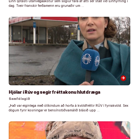
Einn ljótasti utanvegaakstur sem sögiur fara af átti sér stað við Einhyrning í
dag. Tveir franskir ferðamenn eru grunaðir um …
arrow_forward
Hjólar í Rúv og segir fréttakonu hlutdræga
Samfélagið
„Það var eiginlega með ólíkindum að horfa á kvöldfréttir RÚV í fyrrakvöld. Sex
dögum fyrir kosningar er bensínstöðvamálið blásið upp …