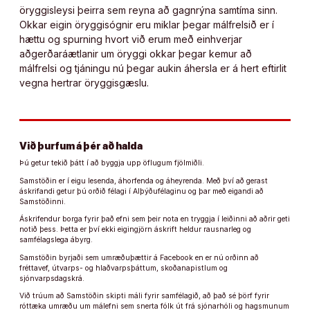
öryggisleysi þeirra sem reyna að gagnrýna samtíma sinn.
Okkar eigin öryggisógnir eru miklar þegar málfrelsið er í
hættu og spurning hvort við erum með einhverjar
aðgerðaráætlanir um öryggi okkar þegar kemur að
málfrelsi og tjáningu nú þegar aukin áhersla er á hert eftirlit
vegna hertrar öryggisgæslu.
Við þurfum á þér að halda
Þú getur tekið þátt í að byggja upp öflugum fjölmiðli.
Samstöðin er í eigu lesenda, áhorfenda og áheyrenda. Með því að gerast
áskrifandi getur þú orðið félagi í Alþýðufélaginu og þar með eigandi að
Samstöðinni.
Áskrifendur borga fyrir það efni sem þeir nota en tryggja í leiðinni að aðrir geti
notið þess. Þetta er því ekki eigingjörn áskrift heldur rausnarleg og
samfélagslega ábyrg.
Samstöðin byrjaði sem umræðuþættir á Facebook en er nú orðinn að
fréttavef, útvarps- og hlaðvarpsþáttum, skoðanapistlum og
sjónvarpsdagskrá.
Við trúum að Samstöðin skipti máli fyrir samfélagið, að það sé þörf fyrir
róttæka umræðu um málefni sem snerta fólk út frá sjónarhóli og hagsmunum