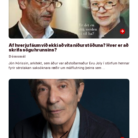
arrow_forward
Af hverju fáum við ekki að vita niðurstöðuna? Hver er að
skrifa sögu hrunsins?
Dómsmál
Jón Þórissin, arkitekt, sem áður var aðstoðarmaður Evu Joly í störfum hennar
fyrir sérstakan saksóknara ræðir um málflutning þeirra sem …