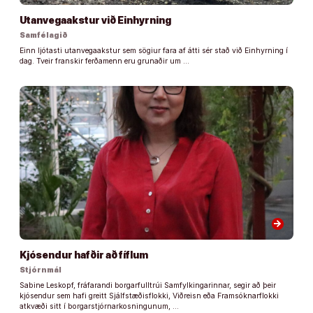
Utanvegaakstur við Einhyrning
Samfélagið
Einn ljótasti utanvegaakstur sem sögiur fara af átti sér stað við Einhyrning í
dag. Tveir franskir ferðamenn eru grunaðir um …
arrow_forward
Kjósendur hafðir að fíflum
Stjórnmál
Sabine Leskopf, fráfarandi borgarfulltrúi Samfylkingarinnar, segir að þeir
kjósendur sem hafi greitt Sjálfstæðisflokki, Viðreisn eða Framsóknarflokki
atkvæði sitt í borgarstjórnarkosningunum, …