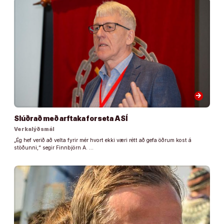
arrow_forward
Slúðrað með arftaka forseta ASÍ
Verkalýðsmál
„Ég hef verið að velta fyrir mér hvort ekki væri rétt að gefa öðrum kost á
stöðunni,“ segir Finnbjörn A. …