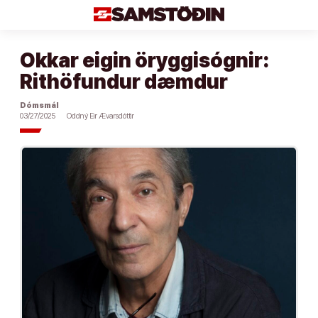
Áfram
að
efni
Okkar eigin öryggisógnir:
Rithöfundur dæmdur
Dómsmál
03/27/2025
Oddný Eir Ævarsdóttir