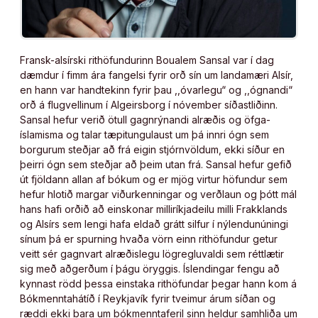
Fransk-alsírski rithöfundurinn Boualem Sansal var í dag
dæmdur í fimm ára fangelsi fyrir orð sín um landamæri Alsír,
en hann var handtekinn fyrir þau ,,óvarlegu“ og ,,ógnandi“
orð á flugvellinum í Algeirsborg í nóvember síðastliðinn.
Sansal hefur verið ötull gagnrýnandi alræðis og öfga-
íslamisma og talar tæpitungulaust um þá innri ógn sem
borgurum steðjar að frá eigin stjórnvöldum, ekki síður en
þeirri ógn sem steðjar að þeim utan frá. Sansal hefur gefið
út fjöldann allan af bókum og er mjög virtur höfundur sem
hefur hlotið margar viðurkenningar og verðlaun og þótt mál
hans hafi orðið að einskonar milliríkjadeilu milli Frakklands
og Alsírs sem lengi hafa eldað grátt silfur í nýlendunúningi
sínum þá er spurning hvaða vörn einn rithöfundur getur
veitt sér gagnvart alræðislegu lögregluvaldi sem réttlætir
sig með aðgerðum í þágu öryggis. Íslendingar fengu að
kynnast rödd þessa einstaka rithöfundar þegar hann kom á
Bókmenntahátíð í Reykjavík fyrir tveimur árum síðan og
ræddi ekki bara um bókmenntaferil sinn heldur samhliða um