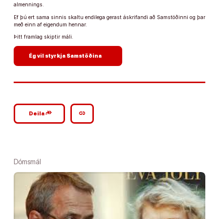
almennings.
Ef þú ert sama sinnis skaltu endilega gerast áskrifandi að Samstöðinni og þar
með einn af eigendum hennar.
Þitt framlag skiptir máli.
arrow_forward
Ég vil styrkja Samstöðina
google_plus_reshare
link
Deila
Dómsmál