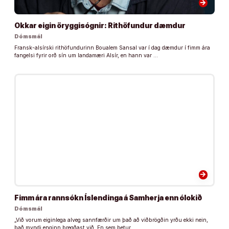
arrow_forward
Okkar eigin öryggisógnir: Rithöfundur dæmdur
Dómsmál
Fransk-alsírski rithöfundurinn Boualem Sansal var í dag dæmdur í fimm ára
fangelsi fyrir orð sín um landamæri Alsír, en hann var …
arrow_forward
Fimm ára rannsókn Íslendinga á Samherja enn ólokið
Dómsmál
„Við vorum eiginlega alveg sannfærðir um það að viðbrögðin yrðu ekki nein,
það myndi enginn bregðast við. En sem betur …