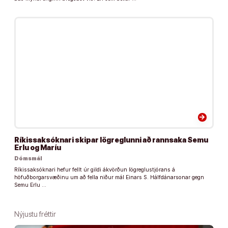
arrow_forward
Ríkissaksóknari skipar lögreglunni að rannsaka Semu
Erlu og Maríu
Dómsmál
Ríkissaksóknari hefur fellt úr gildi ákvörðun lögreglustjórans á
höfuðborgarsvæðinu um að fella niður mál Einars S. Hálfdánarsonar gegn
Semu Erlu …
Nýjustu fréttir