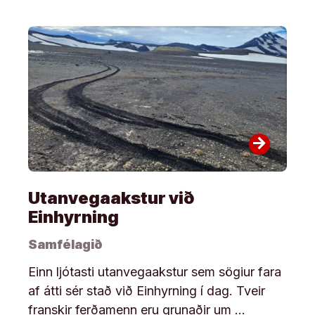
arrow_forward
Utanvegaakstur við
Einhyrning
Samfélagið
Einn ljótasti utanvegaakstur sem sögiur fara
af átti sér stað við Einhyrning í dag. Tveir
franskir ferðamenn eru grunaðir um …