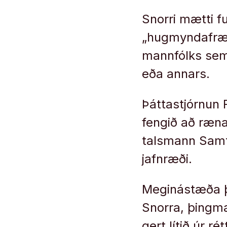
Snorri mætti f
„hugmyndafræði
mannfólks sem
eða annars.
Þáttastjórnun 
fengið að ræn
talsmann Samt
jafnræði.
Meginástæða þe
Snorra, þingma
gert lítið úr r