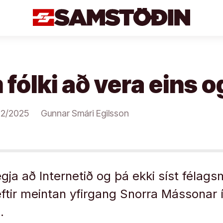
fólki að vera eins o
02/2025
Gunnar Smári Egilsson
ja að Internetið og þá ekki síst félagsm
 eftir meintan yfirgang Snorra Mássonar 
.