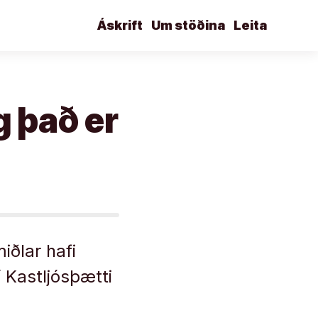
Áskrift
Um stöðina
Leita
g það er
iðlar hafi
í Kastljósþætti