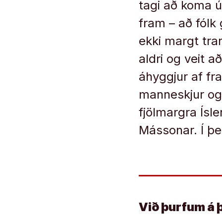
tagi að koma ú
fram – að fólk
ekki margt tra
aldri og veit a
áhyggjur af fr
manneskjur og l
fjölmargra Ís
Mássonar. Í þe
Við þurfum á 