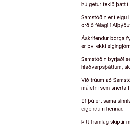
Þú getur tekið þátt 
Samstöðin er í eigu
orðið félagi í Alþýð
Áskrifendur borga fyr
er því ekki eigingjö
Samstöðin byrjaði s
hlaðvarpsþáttum, s
Við trúum að Samstöð
málefni sem snerta 
Ef þú ert sama sinni
eigendum hennar.
Þitt framlag skiptir m