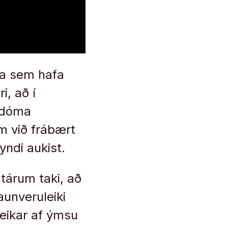
ra sem hafa
i, að í
ordóma
 við frábært
yndi aukist.
tárum taki, að
aunveruleiki
leikar af ýmsu