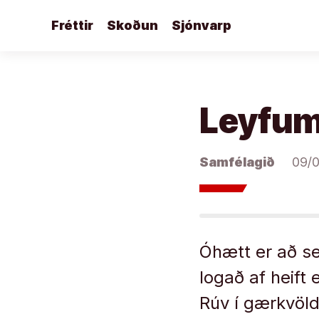
Áfram
Fréttir
Skoðun
Sjónvarp
að
efni
Leyfum 
Samfélagið
09/
Óhætt er að seg
logað af heift
Rúv í gærkvöld