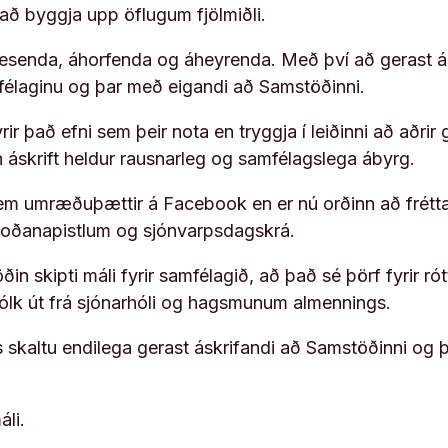
í að byggja upp öflugum fjölmiðli.
 lesenda, áhorfenda og áheyrenda. Með því að gerast á
ufélaginu og þar með eigandi að Samstöðinni.
ir það efni sem þeir nota en tryggja í leiðinni að aðrir 
rn áskrift heldur rausnarleg og samfélagslega ábyrg.
em umræðuþættir á Facebook en er nú orðinn að frétta
koðanapistlum og sjónvarpsdagskrá.
in skipti máli fyrir samfélagið, að það sé þörf fyrir
fólk út frá sjónarhóli og hagsmunum almennings.
s skaltu endilega gerast áskrifandi að Samstöðinni og 
áli.