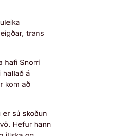
uleika
igðar, trans
 hafi Snorri
 hallað á
er kom að
u er sú skoðun
tvö. Hefur hann
g illska og