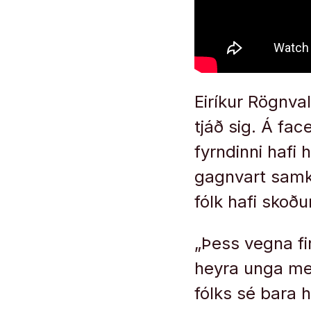
Eiríkur Rögnva
tjáð sig. Á fac
fyrndinni hafi
gagnvart samk
fólk hafi skoð
„Þess vegna fi
heyra unga men
fólks sé bara 