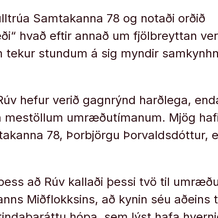
ulltrúa Samtakanna 78 og notaði orðið
“ hvað eftir annað um fjölbreyttan ver
 tekur stundum á sig myndir samkynhne
Rúv hefur verið gagnrýnd harðlega, enda
a mestöllum umræðutímanum. Mjög hafi
akanna 78, Þorbjörgu Þorvaldsdóttur, 
ss að Rúv kallaði þessi tvö til umræð
nns Miðflokksins, að kynin séu aðeins 
éttindabaráttu hópa, sem lýst hafa hverni