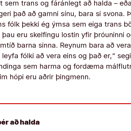
t sem trans og fáránlegt að halda – eða
 geri það að gamni sínu, bara si svona. 
ns fólk þekki ég ýmsa sem eiga trans 
ð þau eru skelfingu lostin yfir þróuninni 
amtíð barna sinna. Reynum bara að vera
eyfa fólki að vera eins og það er,“ segir
lendinga sem harma og fordæma málflut
im hópi eru aðrir þingmenn.
þér að halda