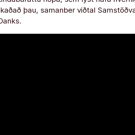
skaðað þau, samanber viðtal Samstöðva
Danks.