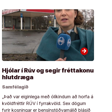
arrow_forward
Hjólar í Rúv og segir fréttakonu
hlutdræga
Samfélagið
„Það var eiginlega með ólíkindum að horfa á
kvöldfréttir RÚV í fyrrakvöld. Sex dögum
fyrir kosningar er bensínstöðvamálið blásið