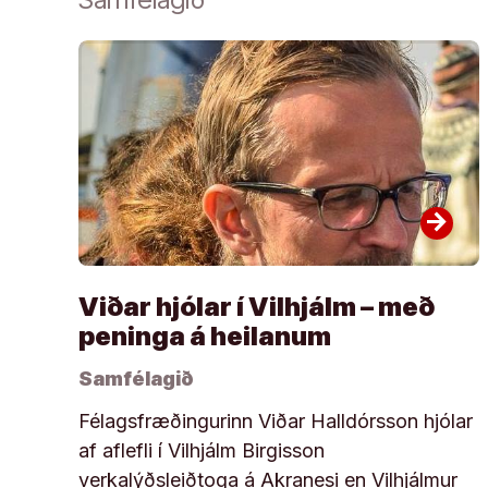
arrow_forward
Viðar hjólar í Vilhjálm – með
peninga á heilanum
Samfélagið
Félagsfræðingurinn Viðar Halldórsson hjólar
af aflefli í Vilhjálm Birgisson
verkalýðsleiðtoga á Akranesi en Vilhjálmur