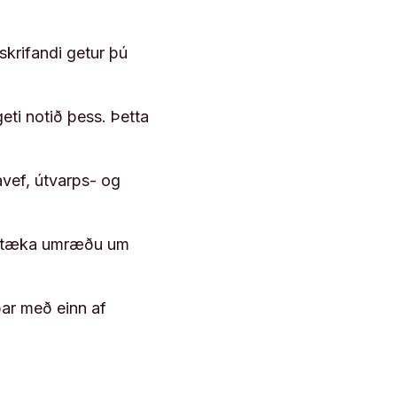
skrifandi getur þú
geti notið þess. Þetta
vef, útvarps- og
 róttæka umræðu um
þar með einn af