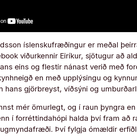
ldsson íslenskufræðingur er meðal þeir
ebook viðurkennir Eiríkur, sjötugur að aldr
 hans eins og flestir nánast verið með f
ynhneigð en með upplýsingu og kynnum
un hans gjörbreyst, víðsýni og umburðarl
nnst mér ömurlegt, og í raun þyngra en 
n í forréttindahópi halda því fram að r
hugmyndafræði. Því fylgja ómældir erfið