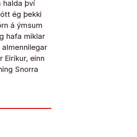
 halda því
Þótt ég þekki
börn á ýmsum
og hafa miklar
 almennilegar
 Eiríkur, einn
ning Snorra