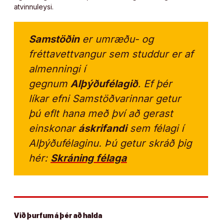
atvinnuleysi.
Samstöðin
er umræðu- og
fréttavettvangur sem studdur er af
almenningi í
gegnum
Alþýðufélagið
. Ef þér
líkar efni Samstöðvarinnar getur
þú eflt hana með því að gerast
einskonar
áskrifandi
sem félagi í
Alþýðufélaginu. Þú getur skráð þig
hér:
Skráning félaga
Við þurfum á þér að halda