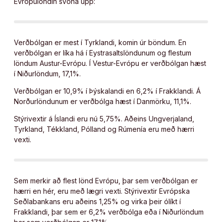
Evrópulöndin svona upp:
Verðbólgan er mest í Tyrklandi, komin úr böndum. En
verðbólgan er líka há í Eystrasaltslöndunum og flestum
löndum Austur-Evrópu. Í Vestur-Evrópu er verðbólgan hæst
í Niðurlöndum, 17,1%.
Verðbólgan er 10,9% í Þýskalandi en 6,2% í Frakklandi. Á
Norðurlöndunum er verðbólga hæst í Danmörku, 11,1%.
Stýrivextir á Íslandi eru nú 5,75%. Aðeins Ungverjaland,
Tyrkland, Tékkland, Pólland og Rúmenía eru með hærri
vexti.
Sem merkir að flest lönd Evrópu, þar sem verðbólgan er
hærri en hér, eru með lægri vexti. Stýrivextir Evrópska
Seðlabankans eru aðeins 1,25% og virka þeir ólíkt í
Frakklandi, þar sem er 6,2% verðbólga eða í Niðurlöndum