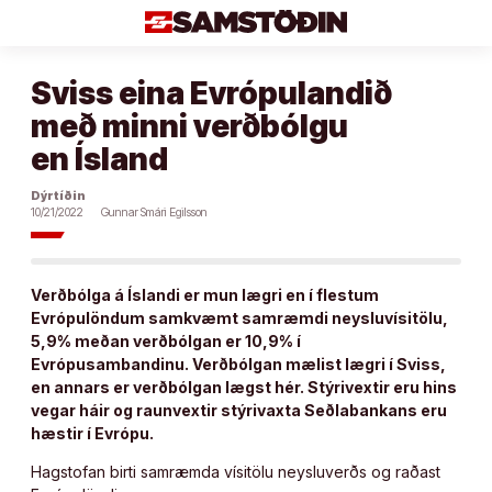
Áfram
að
efni
Sviss eina Evrópulandið
með minni verðbólgu
en Ísland
Dýrtíðin
10/21/2022
Gunnar Smári Egilsson
Verðbólga á Íslandi er mun lægri en í flestum
Evrópulöndum samkvæmt samræmdi neysluvísitölu,
5,9% meðan verðbólgan er 10,9% í
Evrópusambandinu. Verðbólgan mælist lægri í Sviss,
en annars er verðbólgan lægst hér. Stýrivextir eru hins
vegar háir og raunvextir stýrivaxta Seðlabankans eru
hæstir í Evrópu.
Hagstofan birti samræmda vísitölu neysluverðs og raðast