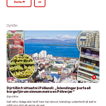
google_plus_reshare
link
Deila
Dýrtíðin
arrow_forward
Dýrtíðin fréttaefni í Póllandi: „Íslendingar þurfa að
borga fjórum sinnum meira en Pólverjar“
Dýrtíðin
Það hefur líklega ekki farið fram hjá neinum Íslendingi undanfarið að það er
orðið ansi dýrt að versla sér mat. …