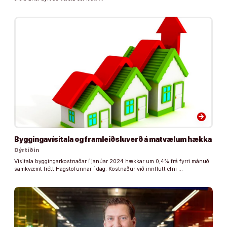
arrow_forward
Byggingavísitala og framleiðsluverð á matvælum hækka
Dýrtíðin
Vísitala byggingarkostnaðar í janúar 2024 hækkar um 0,4% frá fyrri mánuð
samkvæmt frétt Hagstofunnar í dag. Kostnaður við innflutt efni …