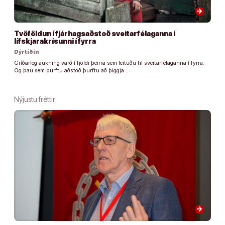
arrow_forward
Tvöföldun í fjárhagsaðstoð sveitarfélaganna í
lífskjarakrísunni í fyrra
Dýrtíðin
Gríðarleg aukning varð í fjöldi þeirra sem leituðu til sveitarfélaganna í fyrra.
Og þau sem þurftu aðstoð þurftu að þiggja …
Nýjustu fréttir
arrow_forward