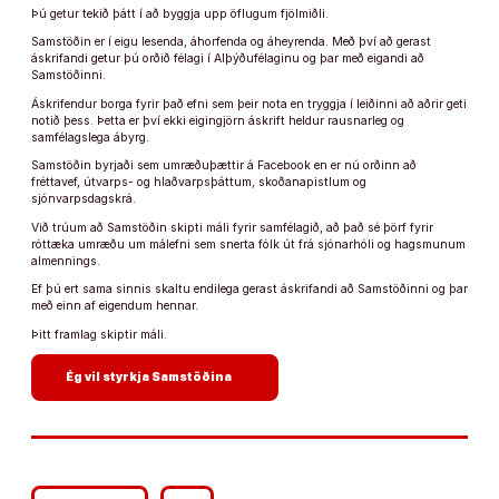
Þú getur tekið þátt í að byggja upp öflugum fjölmiðli.
Samstöðin er í eigu lesenda, áhorfenda og áheyrenda. Með því að gerast
áskrifandi getur þú orðið félagi í Alþýðufélaginu og þar með eigandi að
Samstöðinni.
Áskrifendur borga fyrir það efni sem þeir nota en tryggja í leiðinni að aðrir geti
notið þess. Þetta er því ekki eigingjörn áskrift heldur rausnarleg og
samfélagslega ábyrg.
Samstöðin byrjaði sem umræðuþættir á Facebook en er nú orðinn að
fréttavef, útvarps- og hlaðvarpsþáttum, skoðanapistlum og
sjónvarpsdagskrá.
Við trúum að Samstöðin skipti máli fyrir samfélagið, að það sé þörf fyrir
róttæka umræðu um málefni sem snerta fólk út frá sjónarhóli og hagsmunum
almennings.
Ef þú ert sama sinnis skaltu endilega gerast áskrifandi að Samstöðinni og þar
með einn af eigendum hennar.
Þitt framlag skiptir máli.
arrow_forward
Ég vil styrkja Samstöðina