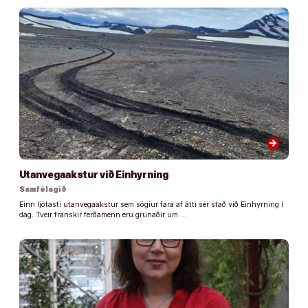
arrow_forward
Utanvegaakstur við Einhyrning
Samfélagið
Einn ljótasti utanvegaakstur sem sögiur fara af átti sér stað við Einhyrning í
dag. Tveir franskir ferðamenn eru grunaðir um …