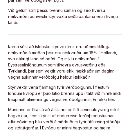
þar sem verðbólgan er 17,1%.
Við getum stillt þessu tvennu saman og séð hversu
neikvæðir raunvextir stýrivaxta seðlabankana eru í hverju
landi:
Þarna sést að íslensku stýrivextirnir eru aðeins lítillega
neikvæðir á meðan þeir eru neikvæðir um 16% í Hollandi,
svo nálægt land sé nefnt. Og miklu neikvæðari í
Eystrasaltslöndunum sem tilheyra evrusvæðinu eða
Tyrklandi, þar sem vextir voru ekki hækkaðir um daginn
vegna aukinnar verðbólgu heldur lækkaðir.
Stýrivextir verja fjármagn fyrir verðbólgunni. Í flestum
löndum Evrópu er það látið brenna upp í takt við minnkandi
kaupmátt almennings vegna verðbólgunnar. En ekki hér.
Munurinn er líka sá að á Íslandi er lítið atvinnuleysi og mikill
hagvöxtur, sem skýrist af endurreisn ferðaþjónustunnar
eftir cóvid og háu verði á mörkuðum fyrir útflutning stóriðju
og stórútgerðar. Í Evrópu er minni hagvöxtur og meira