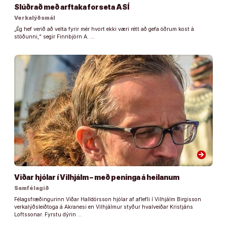
Slúðrað með arftaka forseta ASÍ
Verkalýðsmál
„Ég hef verið að velta fyrir mér hvort ekki væri rétt að gefa öðrum kost á
stöðunni,“ segir Finnbjörn A. …
arrow_forward
Viðar hjólar í Vilhjálm – með peninga á heilanum
Samfélagið
Félagsfræðingurinn Viðar Halldórsson hjólar af aflefli í Vilhjálm Birgisson
verkalýðsleiðtoga á Akranesi en Vilhjálmur styður hvalveiðar Kristjáns
Loftssonar. Fyrstu dýrin …