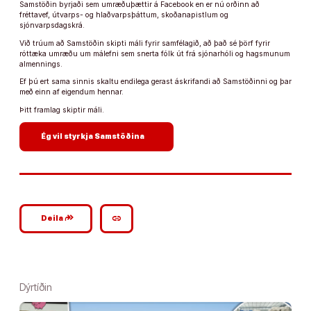
Samstöðin byrjaði sem umræðuþættir á Facebook en er nú orðinn að
fréttavef, útvarps- og hlaðvarpsþáttum, skoðanapistlum og
sjónvarpsdagskrá.
Við trúum að Samstöðin skipti máli fyrir samfélagið, að það sé þörf fyrir
róttæka umræðu um málefni sem snerta fólk út frá sjónarhóli og hagsmunum
almennings.
Ef þú ert sama sinnis skaltu endilega gerast áskrifandi að Samstöðinni og þar
með einn af eigendum hennar.
Þitt framlag skiptir máli.
arrow_forward
Ég vil styrkja Samstöðina
google_plus_reshare
link
Deila
Dýrtíðin