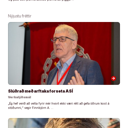
Nýjustu fréttir
arrow_forward
Slúðrað með arftaka forseta ASÍ
Verkalýðsmál
„Ég hef verið að velta fyrir mér hvort ekki væri rétt að gefa öðrum kost á
stöðunni,“ segir Finnbjörn A. …