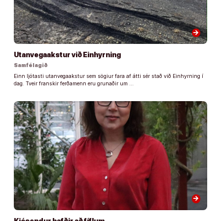
arrow_forward
Utanvegaakstur við Einhyrning
Samfélagið
Einn ljótasti utanvegaakstur sem sögiur fara af átti sér stað við Einhyrning í
dag. Tveir franskir ferðamenn eru grunaðir um …
arrow_forward
Kjósendur hafðir að fíflum