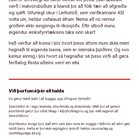
verð í matvörubúðum á Íslandi þó að fólk færi að afgreiða
sig sjálft. Gífurlegt okur í Leifsstöð, sem verðkannanir ASÍ
votta um, heldur vafalaust áfram. Nema að nú rennur
gróðinn ekki eingöngu til ríkissjóðs. Eftir útboð munu
eigendur einkafyrirtækisins taka sinn skerf.
Það verður að koma í ljós hvort þessi áform muni skila meiri
hagnaði til eigenda Isavia, sem er íslenska þjóðinni. Og svo
kemur einnig í ljós hvort sá hagnaður sé þess virði að gera
ferðalög flesta aðeins verri en ella.
Við þurfum á þér að halda
Þú getur tekið þátt í að byggja upp öflugum fjölmiðli.
Samstöðin er í eigu lesenda, áhorfenda og áheyrenda. Með því að gerast
áskrifandi getur þú orðið félagi í Alþýðufélaginu og þar með eigandi að
Samstöðinni.
Áskrifendur borga fyrir það efni sem þeir nota en tryggja í leiðinni að aðrir geti
notið þess. Þetta er því ekki eigingjörn áskrift heldur rausnarleg og
samfélagslega ábyrg.