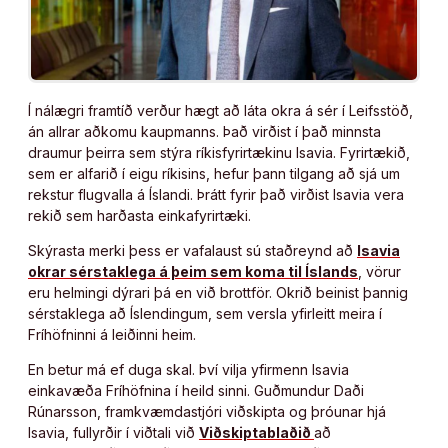
Í nálægri framtíð verður hægt að láta okra á sér í Leifsstöð,
án allrar aðkomu kaupmanns. Það virðist í það minnsta
draumur þeirra sem stýra ríkisfyrirtækinu Isavia. Fyrirtækið,
sem er alfarið í eigu ríkisins, hefur þann tilgang að sjá um
rekstur flugvalla á Íslandi. Þrátt fyrir það virðist Isavia vera
rekið sem harðasta einkafyrirtæki.
Skýrasta merki þess er vafalaust sú staðreynd að
Isavia
okrar sérstaklega á þeim sem koma til Íslands
, vörur
eru helmingi dýrari þá en við brottför. Okrið beinist þannig
sérstaklega að Íslendingum, sem versla yfirleitt meira í
Fríhöfninni á leiðinni heim.
En betur má ef duga skal. Því vilja yfirmenn Isavia
einkavæða Fríhöfnina í heild sinni. Guðmundur Daði
Rúnarsson, framkvæmdastjóri viðskipta og þróunar hjá
Isavia, fullyrðir í viðtali við
Viðskiptablaðið
að