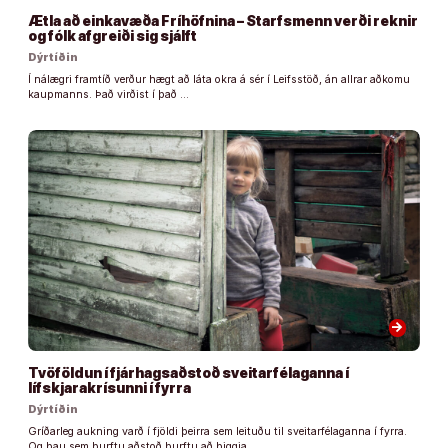
Ætla að einkavæða Fríhöfnina – Starfsmenn verði reknir
og fólk afgreiði sig sjálft
Dýrtíðin
Í nálægri framtíð verður hægt að láta okra á sér í Leifsstöð, án allrar aðkomu
kaupmanns. Það virðist í það …
arrow_forward
Tvöföldun í fjárhagsaðstoð sveitarfélaganna í
lífskjarakrísunni í fyrra
Dýrtíðin
Gríðarleg aukning varð í fjöldi þeirra sem leituðu til sveitarfélaganna í fyrra.
Og þau sem þurftu aðstoð þurftu að þiggja …