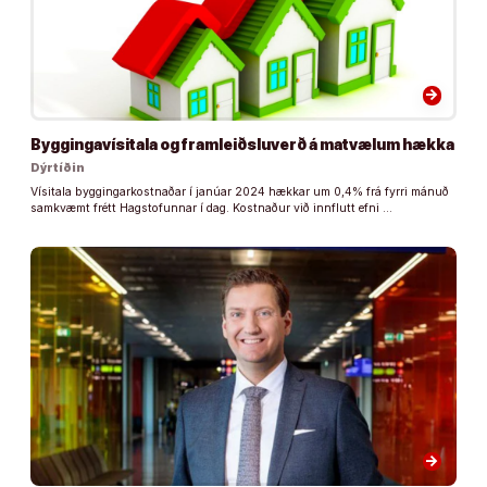
arrow_forward
Byggingavísitala og framleiðsluverð á matvælum hækka
Dýrtíðin
Vísitala byggingarkostnaðar í janúar 2024 hækkar um 0,4% frá fyrri mánuð
samkvæmt frétt Hagstofunnar í dag. Kostnaður við innflutt efni …
arrow_forward