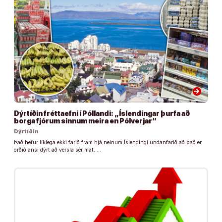
arrow_forward
Dýrtíðin fréttaefni í Póllandi: „Íslendingar þurfa að
borga fjórum sinnum meira en Pólverjar“
Dýrtíðin
Það hefur líklega ekki farið fram hjá neinum Íslendingi undanfarið að það er
orðið ansi dýrt að versla sér mat. …