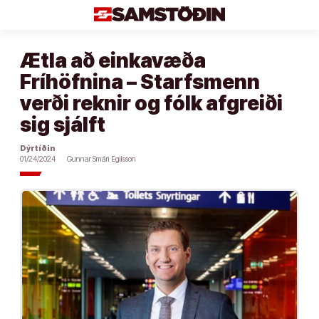
Áfram
að
efni
Ætla að einkavæða
Fríhöfnina – Starfsmenn
verði reknir og fólk afgreiði
sig sjálft
Dýrtíðin
01/24/2024
Gunnar Smári Egilsson