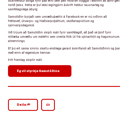
Áskrifendur borga fyrir það efni sem þeir nota en tryggja í leiðinni að aðrir geti
notið þess. Þetta er því ekki eigingjörn áskrift heldur rausnarleg og
samfélagslega ábyrg.
Samstöðin byrjaði sem umræðuþættir á Facebook en er nú orðinn að
fréttavef, útvarps- og hlaðvarpsþáttum, skoðanapistlum og
sjónvarpsdagskrá.
Við trúum að Samstöðin skipti máli fyrir samfélagið, að það sé þörf fyrir
róttæka umræðu um málefni sem snerta fólk út frá sjónarhóli og hagsmunum
almennings.
Ef þú ert sama sinnis skaltu endilega gerast áskrifandi að Samstöðinni og þar
með einn af eigendum hennar.
Þitt framlag skiptir máli.
arrow_forward
Ég vil styrkja Samstöðina
google_plus_reshare
link
Deila