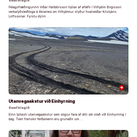
Samfélagið
Félagsfræðingurinn Viðar Halldórsson hjólar af aflefli í Vilhjálm Birgisson
verkalýðsleiðtoga á Akranesi en Vilhjálmur styður hvalveiðar Kristjáns
Loftssonar. Fyrstu dýrin …
arrow_forward
Utanvegaakstur við Einhyrning
Samfélagið
Einn ljótasti utanvegaakstur sem sögiur fara af átti sér stað við Einhyrning í
dag. Tveir franskir ferðamenn eru grunaðir um …