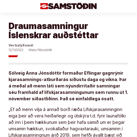
Áfram
að
efni
Draumasamningur
Íslenskrar auðstéttar
Verkalýðsmál
12/13/2022
María Pétursdóttir
Sólveig Anna Jónsdóttir formaður Eflingar gagnrýnir
kjarasamnings-atburðarás síðustu daga og vikna. Þar
á meðal að menn láti sem nýundirritaðir samningar
séu framhald af lífskjarasamningunum sem runnu út 1.
nóvember síðastliðinn. Það sé einfaldlega ósatt.
„Ef að menn vilja á annað borð ræða Lífskjarasamninginn
eiga þeir að vera heiðarlegir og útskýra t.d. fyrir launafólki
að inn í þeim hækkunum sem þeir hafa samið um er þegar
umsamin hækkun, svokallaður hagvaxtarauki, umsaminn í
Lífskjarasamningnum árið 2019, sem hefði ávallt bæst við