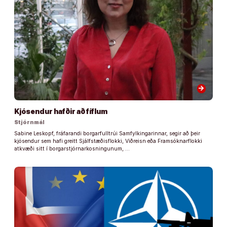
arrow_forward
Kjósendur hafðir að fíflum
Stjórnmál
Sabine Leskopf, fráfarandi borgarfulltrúi Samfylkingarinnar, segir að þeir
kjósendur sem hafi greitt Sjálfstæðisflokki, Viðreisn eða Framsóknarflokki
atkvæði sitt í borgarstjórnarkosningunum, …