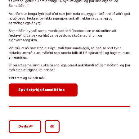
áskrifandi getur þú orðið félagi í Alþýðufélaginu og þar með eigandi að
Samstöðinni.
Áskrifendur borga fyrir það efni sem þeir nota en tryggja í leiðinni að aðrir geti
notið þess. Þetta er því ekki eigingjörn áskrift heldur rausnarleg og
samfélagslega ábyrg.
Samstöðin byrjaði sem umræðuþættir á Facebook en er nú orðinn að
fréttavef, útvarps- og hlaðvarpsþáttum, skoðanapistlum og
sjónvarpsdagskrá.
Við trúum að Samstöðin skipti máli fyrir samfélagið, að það sé þörf fyrir
róttæka umræðu um málefni sem snerta fólk út frá sjónarhóli og hagsmunum
almennings.
Ef þú ert sama sinnis skaltu endilega gerast áskrifandi að Samstöðinni og þar
með einn af eigendum hennar.
Þitt framlag skiptir máli.
arrow_forward
Ég vil styrkja Samstöðina
google_plus_reshare
link
Deila