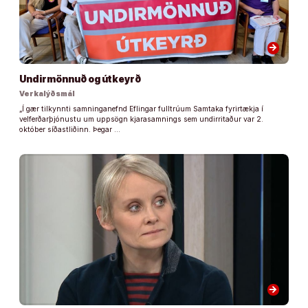
arrow_forward
Undirmönnuð og útkeyrð
Verkalýðsmál
„Í gær tilkynnti samninganefnd Eflingar fulltrúum Samtaka fyrirtækja í
velferðarþjónustu um uppsögn kjarasamnings sem undirritaður var 2.
október síðastliðinn. Þegar …
arrow_forward