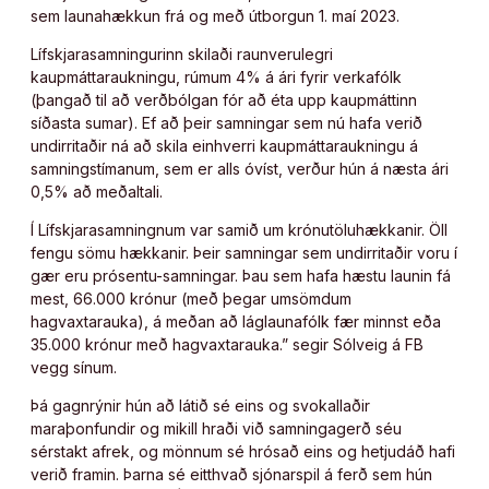
sem launahækkun frá og með útborgun 1. maí 2023.
Lífskjarasamningurinn skilaði raunverulegri
kaupmáttaraukningu, rúmum 4% á ári fyrir verkafólk
(þangað til að verðbólgan fór að éta upp kaupmáttinn
síðasta sumar). Ef að þeir samningar sem nú hafa verið
undirritaðir ná að skila einhverri kaupmáttaraukningu á
samningstímanum, sem er alls óvíst, verður hún á næsta ári
0,5% að meðaltali.
Í Lífskjarasamningnum var samið um krónutöluhækkanir. Öll
fengu sömu hækkanir. Þeir samningar sem undirritaðir voru í
gær eru prósentu-samningar. Þau sem hafa hæstu launin fá
mest, 66.000 krónur (með þegar umsömdum
hagvaxtarauka), á meðan að láglaunafólk fær minnst eða
35.000 krónur með hagvaxtarauka.” segir Sólveig á FB
vegg sínum.
Þá gagnrýnir hún að látið sé eins og svokallaðir
maraþonfundir og mikill hraði við samningagerð séu
sérstakt afrek, og mönnum sé hrósað eins og hetjudáð hafi
verið framin. Þarna sé eitthvað sjónarspil á ferð sem hún