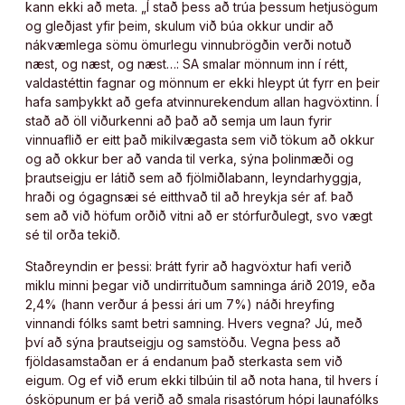
kann ekki að meta. „Í stað þess að trúa þessum hetjusögum
og gleðjast yfir þeim, skulum við búa okkur undir að
nákvæmlega sömu ömurlegu vinnubrögðin verði notuð
næst, og næst, og næst…: SA smalar mönnum inn í rétt,
valdastéttin fagnar og mönnum er ekki hleypt út fyrr en þeir
hafa samþykkt að gefa atvinnurekendum allan hagvöxtinn. Í
stað að öll viðurkenni að það að semja um laun fyrir
vinnuaflið er eitt það mikilvægasta sem við tökum að okkur
og að okkur ber að vanda til verka, sýna þolinmæði og
þrautseigju er látið sem að fjölmiðlabann, leyndarhyggja,
hraði og ógagnsæi sé eitthvað til að hreykja sér af. Það
sem að við höfum orðið vitni að er stórfurðulegt, svo vægt
sé til orða tekið.
Staðreyndin er þessi: Þrátt fyrir að hagvöxtur hafi verið
miklu minni þegar við undirrituðum samninga árið 2019, eða
2,4% (hann verður á þessi ári um 7%) náði hreyfing
vinnandi fólks samt betri samning. Hvers vegna? Jú, með
því að sýna þrautseigju og samstöðu. Vegna þess að
fjöldasamstaðan er á endanum það sterkasta sem við
eigum. Og ef við erum ekki tilbúin til að nota hana, til hvers í
ósköpunum er þá verið að smala risastórum hópi launafólks