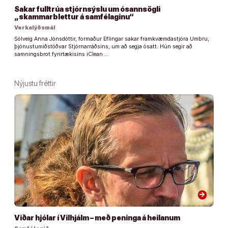
Sakar fulltrúa stjórnsýslu um ósannsögli
„skammarblettur á samfélaginu“
Verkalýðsmál
Sólveig Anna Jónsdóttir, formaður Eflingar sakar framkvæmdastjóra Umbru,
þjónustumiðstöðvar Stjórnarráðsins, um að segja ósatt. Hún segir að
samningsbrot fyrirtækisins iClean …
Nýjustu fréttir
arrow_forward
Viðar hjólar í Vilhjálm – með peninga á heilanum