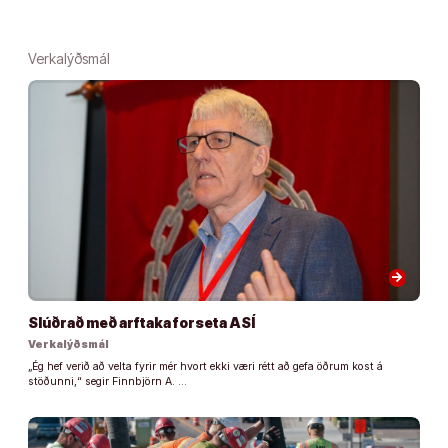
Verkalýðsmál
arrow_forward
Slúðrað með arftaka forseta ASÍ
Verkalýðsmál
„Ég hef verið að velta fyrir mér hvort ekki væri rétt að gefa öðrum kost á
stöðunni,“ segir Finnbjörn A. …