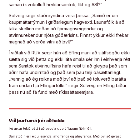
saman í svokölluð heildarsamtök, líkt og ASÍ?”
Sólveig segir staðreyndina vera þessa: „Samið er um
kaupmáttarrýrnun í gríðarlegum hagvexti. Launafólk á að
taka skellinn meðan að fjármagnseigendur og
atvinnurekendur njóta góðærisins. Finnst ykkur ekki frekar
magnað að verða vitni að því?”
Í viðtali við RUV segir hún að Efling muni að sjálfsögðu ekki
sætta sig við þetta og ekki láta smala sér inn í einhverja rétt
sem Samtök atvinnulífsins hafa reist til að gleypa það sem
aðrir hafa undirritað og það sem þau telji óásættanlegt.
„Þannig að ég reikna með því að það sé töluverð barátta
fram undan hjá Eflingarfólki.“ segir Sólveig en Efling bíður
þess nú að fá fund með ríkissáttasemjara.
Við þurfum á þér að halda
Þú getur tekið þátt í að byggja upp öflugum fjölmiðli.
Samstöðin er í eigu lesenda, áhorfenda og áheyrenda. Með því að gerast