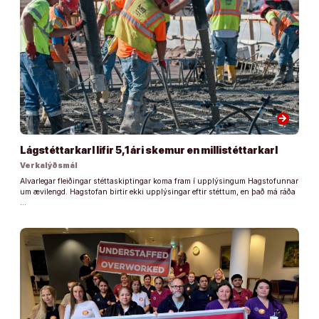
arrow_forward
Lágstéttarkarl lifir 5,1 ári skemur en millistéttarkarl
Verkalýðsmál
Alvarlegar fleiðingar stéttaskiptingar koma fram í upplýsingum Hagstofunnar
um ævilengd. Hagstofan birtir ekki upplýsingar eftir stéttum, en það má ráða
…