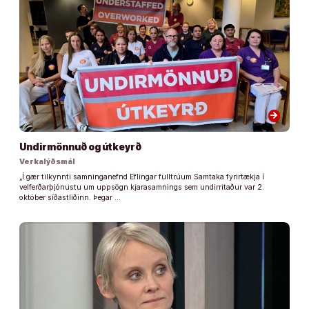
arrow_forward
Undirmönnuð og útkeyrð
Verkalýðsmál
„Í gær tilkynnti samninganefnd Eflingar fulltrúum Samtaka fyrirtækja í
velferðarþjónustu um uppsögn kjarasamnings sem undirritaður var 2.
október síðastliðinn. Þegar …