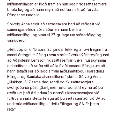
miðlunartillagan er lögð fram en hún segir ríkissáttasemjara
brjóta lög og að hann reyni að notfæra sér að forysta
Eflingar sé umdeild.
Sólveig Anna segir að sáttasemjara beri að ráðgast við
samninganefndir aðila áður en hann ber fram
miðlunartillögu og vísar til 27. gr. laga um stéttarfélag og
vinnudeilur.
„Rétt upp úr kl. 15 þann 25. janúar fékk ég af því fregnir frá
manni ótengdum Eflingu sem starfar í verkalýðshreyfingunni
að Aðalsteinn Leifsson ríkissáttasemjari væri í húsakynnum
embættisins að ræða við aðila óviðkomandi Eflingu um að
hann ætlaði sér að leggja fram miðlunartillögu í kjaradeilu
Eflingar og Samtaka atvinnulífsins,“ skrifar Sólveig Anna.
„Klukkan 15.17 sama dag sendi ég ríkissáttasemjara
svohljóðandi póst: „Sæll, mér hefur borist til eyrna að þú
ræðir um það á fundum í húsnæði ríkissáttasemjara við
fulltrúa annara stéttarfélaga að þú sért í samráði við SA að
undirbúa miðlunartillögu í deilu Eflingar og SA. Er þetta
rétt?”