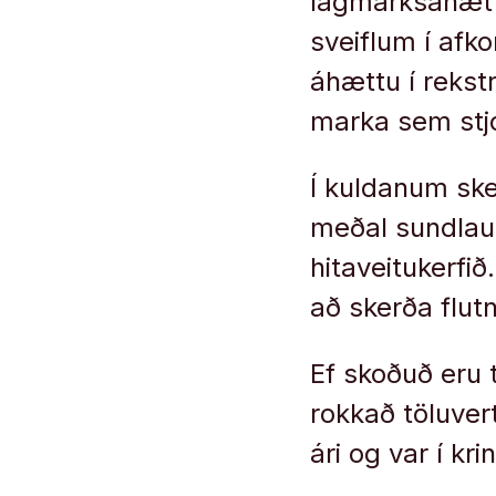
lágmarksáhættu
sveiflum í afko
áhættu í rekst
marka sem stjó
Í kuldanum sker
meðal sundlau
hitaveitukerfi
að skerða flutn
Ef skoðuð eru 
rokkað töluvert
ári og var í kr