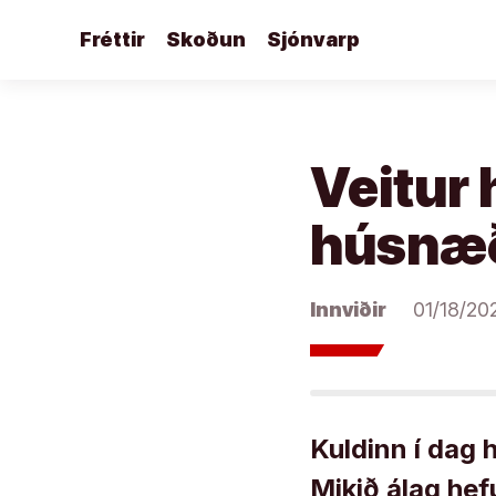
Áfram
Fréttir
Skoðun
Sjónvarp
að
efni
Veitur 
húsnæ
Innviðir
01/18/20
Kuldinn í dag h
Mikið álag hef