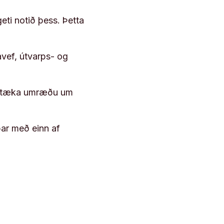
geti notið þess. Þetta
vef, útvarps- og
 róttæka umræðu um
þar með einn af