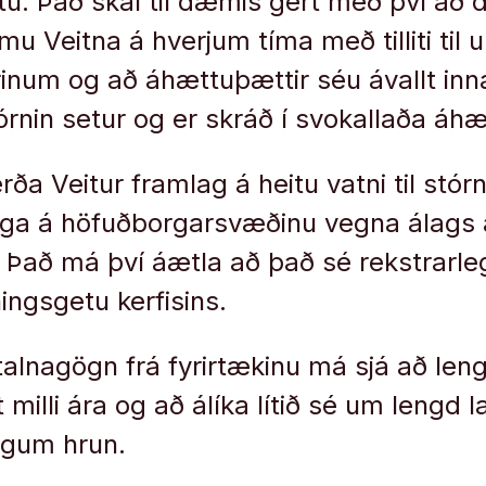
. Það skal til dæmis gert með því að 
mu Veitna á hverjum tíma með tilliti til u
rinum og að áhættuþættir séu ávallt inn
rnin setur og er skráð í svokallaða áh
ða Veitur framlag á heitu vatni til stór
ga á höfuðborgarsvæðinu vegna álags 
ð. Það má því áætla að það sé rekstrarl
ingsgetu kerfisins.
talnagögn frá fyrirtækinu má sjá að len
 milli ára og að álíka lítið sé um lengd 
ingum hrun.