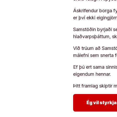
Áskrifendur borga fyr
er því ekki eigingjö
Samstöðin byrjaði s
hlaðvarpsþáttum, s
Við trúum að Samstöð
málefni sem snerta 
Ef þú ert sama sinni
eigendum hennar.
Þitt framlag skiptir m
Ég vil styrk