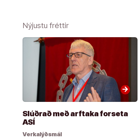
Nýjustu fréttir
arrow_forward
Slúðrað með arftaka forseta
ASÍ
Verkalýðsmál