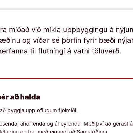
era miðað við mikla uppbyggingu á nýj
ðinu og víðar sé þörfin fyrir bæði nýja
rfanna til flutningi á vatni töluverð.
þér að halda
í að byggja upp öflugum fjölmiðli.
 lesenda, áhorfenda og áheyrenda. Með því að gerast á
ufélaginu og þar með eigandi að Samstöðinni.