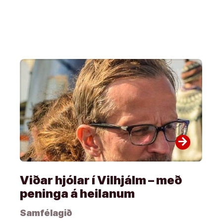
arrow_forward
Viðar hjólar í Vilhjálm – með
peninga á heilanum
Samfélagið