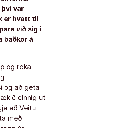
 því var
er hvatt til
ara við sig í
ða baðkör á
pp og reka
og
si og að geta
tækið einnig út
ja að Veitur
áta með