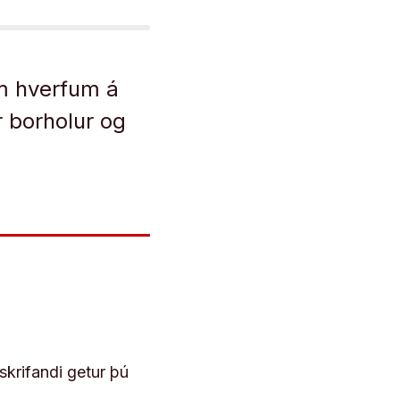
um hverfum á
r borholur og
skrifandi getur þú