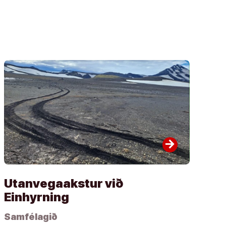
arrow_forward
Utanvegaakstur við
Einhyrning
Samfélagið