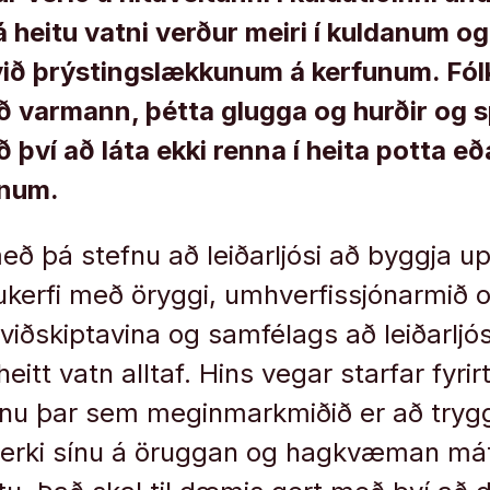
á heitu vatni verður meiri í kuldanum og
við þrýstingslækkunum á kerfunum. Fólk 
ð varmann, þétta glugga og hurðir og sp
ð því að láta ekki renna í heita potta e
unum.
með þá stefnu að leiðarljósi að byggja u
kerfi með öryggi, umhverfissjónarmið 
 viðskiptavina og samfélags að leiðarljó
heitt vatn alltaf. Hins vegar starfar fyrir
nu þar sem meginmarkmiðið er að trygg
utverki sínu á öruggan og hagkvæman m