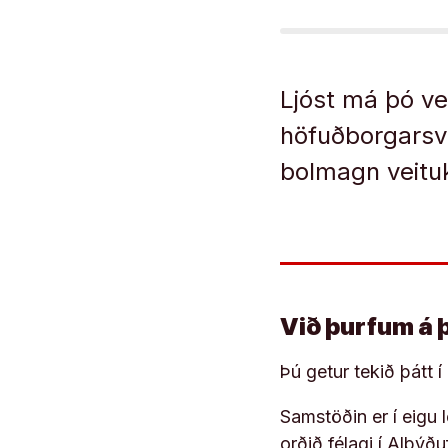
Ljóst má þó v
höfuðborgarsvæ
bolmagn veituke
Við þurfum á 
Þú getur tekið þátt 
Samstöðin er í eigu
orðið félagi í Alþýð