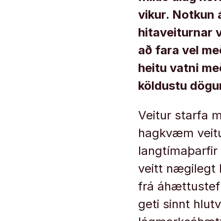
vikur. Notkun 
hitaveiturnar 
að fara vel me
heitu vatni me
köldustu dög
Veitur starfa 
hagkvæm veitu
langtímaþarfir
veitt nægilegt 
frá áhættustef
geti sinnt hl