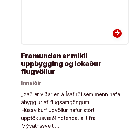
arrow_forward
Framundan er mikil
uppbygging og lokaður
flugvöllur
Innviðir
„Það er víðar en á Ísafirði sem menn hafa
áhyggjur af flugsamgöngum.
Húsavíkurflugvöllur hefur stórt
upptökusvæði notenda, allt frá
Mývatnssveit …