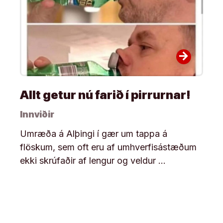
arrow_forward
Allt getur nú farið í pirrurnar!
Innviðir
Umræða á Alþingi í gær um tappa á
flöskum, sem oft eru af umhverfisástæðum
ekki skrúfaðir af lengur og veldur …