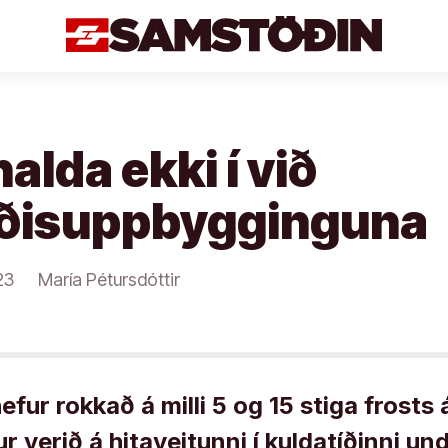
halda ekki í við
ðisuppbygginguna
23
María Pétursdóttir
efur rokkað á milli 5 og 15 stiga frosts 
ur verið á hitaveitunni í kuldatíðinni u