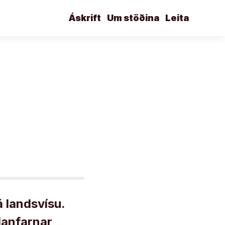
Áskrift
Um stöðina
Leita
á landsvísu.
ndanfarnar