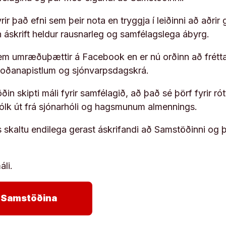
ir það efni sem þeir nota en tryggja í leiðinni að aðrir 
rn áskrift heldur rausnarleg og samfélagslega ábyrg.
em umræðuþættir á Facebook en er nú orðinn að frétta
koðanapistlum og sjónvarpsdagskrá.
in skipti máli fyrir samfélagið, að það sé þörf fyrir
fólk út frá sjónarhóli og hagsmunum almennings.
s skaltu endilega gerast áskrifandi að Samstöðinni og 
áli.
arrow_forward
ja Samstöðina