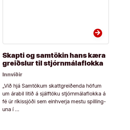
arrow_forward
Skapti og samtökin hans kæra
greiðslur til stjórnmálaflokka
Innviðir
„Við hjá Sam­tök­um skatt­greiðenda höf­um
um ára­bil litið á sjálf­töku stjórn­mála­flokka á
fé úr rík­is­sjóði sem ein­hverja mestu spill­ing­
una í …