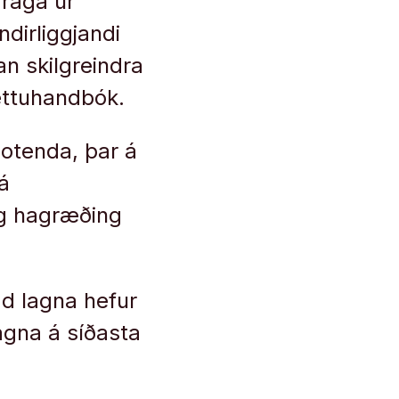
draga úr
ndirliggjandi
an skilgreindra
ættuhandbók.
notenda, þar á
á
eg hagræðing
gd lagna hefur
lagna á síðasta